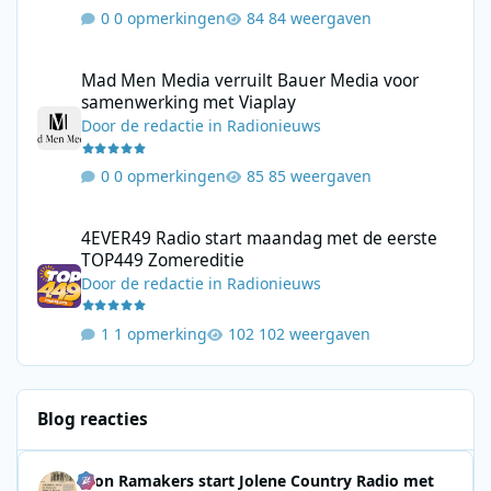
0 opmerkingen
84 weergaven
Mad Men Media verruilt Bauer Media voor samenwerking met V
Mad Men Media verruilt Bauer Media voor
samenwerking met Viaplay
Door
de redactie
in
Radionieuws
0 opmerkingen
85 weergaven
4EVER49 Radio start maandag met de eerste TOP449 Zomerediti
4EVER49 Radio start maandag met de eerste
TOP449 Zomereditie
Door
de redactie
in
Radionieuws
1 opmerking
102 weergaven
Blog reacties
Leon Ramakers start Jolene Country Radio met