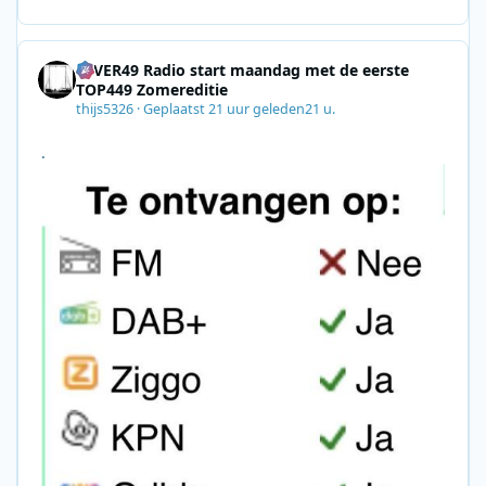
E7A06-2B42-4737-B74D-
8F09201A140D&utm_source=SmartBrief
4EVER49 Radio start maandag met de eerste
TOP449 Zomereditie
thijs5326
·
Geplaatst
21 uur geleden
21 u.
.