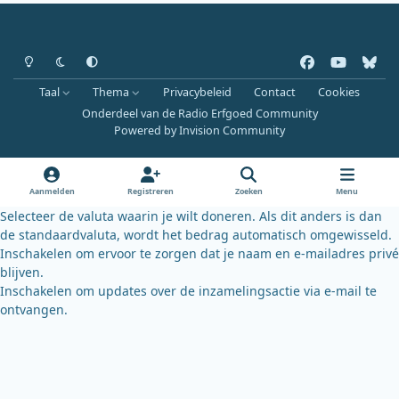
Heldere modus
Donkere modus
Systeemvoorkeur
f
y
b
a
o
l
Taal
Thema
Privacybeleid
Contact
Cookies
c
u
u
Onderdeel van de Radio Erfgoed Community
e
t
e
Powered by
Invision Community
b
u
s
o
b
k
o
e
y
Aanmelden
Registreren
Zoeken
Menu
k
Selecteer de valuta waarin je wilt doneren. Als dit anders is dan
de standaardvaluta, wordt het bedrag automatisch omgewisseld.
Inschakelen om ervoor te zorgen dat je naam en e-mailadres privé
blijven.
Inschakelen om updates over de inzamelingsactie via e-mail te
ontvangen.