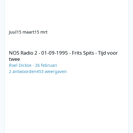
Juul
15 maart
15 mrt
NOS Radio 2 - 01-09-1995 - Frits Spits - Tijd voor twee
NOS Radio 2 - 01-09-1995 - Frits Spits - Tijd voor
twee
Roel Dickse
·
26 februari
2
antwoorden
453
weergaven