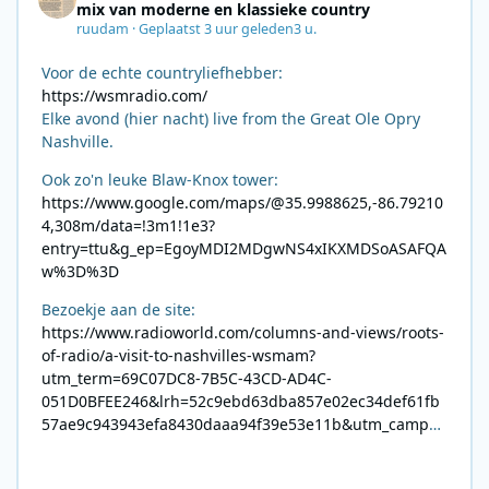
mix van moderne en klassieke country
ruudam
·
Geplaatst
3 uur geleden
3 u.
Voor de echte countryliefhebber:
https://wsmradio.com/
Elke avond (hier nacht) live from the Great Ole Opry
Nashville.
Ook zo'n leuke Blaw-Knox tower:
https://www.google.com/maps/@35.9988625,-86.79210
4,308m/data=!3m1!1e3?
entry=ttu&g_ep=EgoyMDI2MDgwNS4xIKXMDSoASAFQA
w%3D%3D
Bezoekje aan de site:
https://www.radioworld.com/columns-and-views/roots-
of-radio/a-visit-to-nashvilles-wsmam?
utm_term=69C07DC8-7B5C-43CD-AD4C-
051D0BFEE246&lrh=52c9ebd63dba857e02ec34def61fb
57ae9c943943efa8430daaa94f39e53e11b&utm_campai
gn=0028F35E-226C-4B60-AC88-
AB2831C8A639&utm_medium=email&utm_content=492