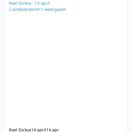
Roel Dickse
·
13 april
2
antwoorden
411
weergaven
Roel Dickse
14 april
14 apr