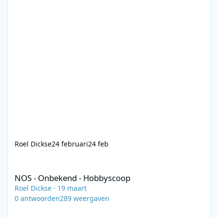
Roel Dickse
24 februari
24 feb
NOS - Onbekend - Hobbyscoop
NOS - Onbekend - Hobbyscoop
Roel Dickse
·
19 maart
0
antwoorden
289
weergaven