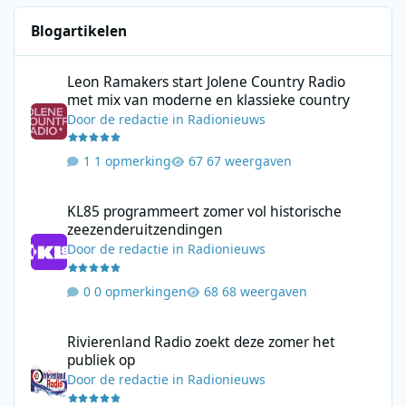
Blogartikelen
Leon Ramakers start Jolene Country Radio met mix van moderne 
Leon Ramakers start Jolene Country Radio
met mix van moderne en klassieke country
Door
de redactie
in
Radionieuws
1 opmerking
67 weergaven
KL85 programmeert zomer vol historische zeezenderuitzending
KL85 programmeert zomer vol historische
zeezenderuitzendingen
Door
de redactie
in
Radionieuws
0 opmerkingen
68 weergaven
Rivierenland Radio zoekt deze zomer het publiek op
Rivierenland Radio zoekt deze zomer het
publiek op
Door
de redactie
in
Radionieuws