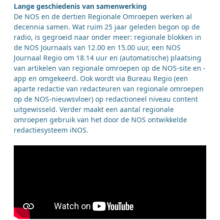
Lange geschiedenis van samenwerking
De NOS en de dertien Regionale Omroepen werken al
decennia samen. Wat ruim 25 jaar geleden begon op de
radio, is gegroeid naar onder meer: regionale blokken in
de NOS Journaals van 12.00 en 15.00 uur, een NOS
Journaal Regio om 18.14 uur en (automatische) plaatsing
van artikelen van regionale omroepen op de NOS-site en -
app en omgekeerd. Ook wordt via Bureau Regio (een
aparte redactie van redacteuren van regionale omroepen
op de NOS-nieuwsvloer) op redactioneel niveau content
uitgewisseld. Verder maakt een aantal regionale
omroepen gebruik van het door de NOS ontwikkelde
redactiesysteem iNOS.