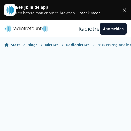
Spring naar bijdragen
Bekijk in de app
×
Sl
Een betere manier om te browsen.
Ontdek meer
.
Radiotrefpunt
Aanmelden
Start
Blogs
Nieuws
Radionieuws
NOS en regionale o