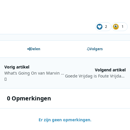
2
1
Delen
Volgers
Vorig artikel
Volgend artikel
What’s Going On van Marvin Gaye op nummer 1 in de Sublime Soul Top 1000
Goede Vrijdag is Foute Vrijdag bij Qmusic
0 Opmerkingen
Er zijn geen opmerkingen.