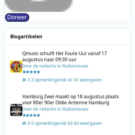
Blogartikelen
Qmusic schuift Het Foute Uur vanaf 17 augustus naar 09:30 uur
Qmusic schuift Het Foute Uur vanaf 17
augustus naar 09:30 uur
Door
de redactie
in
Radionieuws
2 opmerkingen
41 weergaven
Hamburg Zwei maakt op 18 augustus plaats voor 80er 90er Ol
Hamburg Zwei maakt op 18 augustus plaats
voor 80er 90er Oldie Antenne Hamburg
Door
de redactie
in
Radionieuws
0 opmerkingen
63 weergaven
Live-uitzendingen vanaf de LV18 tijdens Pirate Radio Weekend 