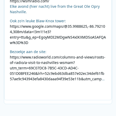
https://wsmradio.com/
Elke avond (hier nacht) live from the Great Ole Opry
Nashville.
Ook zo'n leuke Blaw-Knox tower:
https://www.google.com/maps/@35.9988625,-86.79210
4,308m/data=!3m1!1e3?
entry=ttu&g_ep=EgoyMDI2MDgwNS4xIKXMDSoASAFQA
w%3D%3D
Bezoekje aan de site:
https://www.radioworld.com/columns-and-views/roots-
of-radio/a-visit-to-nashvilles-wsmam?
utm_term=69C07DC8-7B5C-43CD-AD4C-
051D0BFEE246&lrh=52c9ebd63dba857e02ec34def61fb
57ae9c943943efa8430daaa94f39e53e11b&utm_campai
gn=0028F35E-226C-4B60-AC88-
AB2831C8A639&utm_medium=email&utm_content=492
E7A06-2B42-4737-B74D-
8F09201A140D&utm_source=SmartBrief