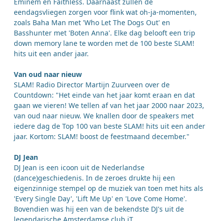
Eminem en Faithless. Daarnaast zullen de
eendagsvliegen zorgen voor flink wat oh-ja-momenten,
zoals Baha Man met 'Who Let The Dogs Out' en
Basshunter met 'Boten Anna'. Elke dag belooft een trip
down memory lane te worden met de 100 beste SLAM!
hits uit een ander jaar.
Van oud naar nieuw
SLAM! Radio Director Martijn Zuurveen over de
Countdown: "Het einde van het jaar komt eraan en dat
gaan we vieren! We tellen af van het jaar 2000 naar 2023,
van oud naar nieuw. We knallen door de speakers met
iedere dag de Top 100 van beste SLAM! hits uit een ander
jaar. Kortom: SLAM! boost de feestmaand december."
DJ Jean
DJ Jean is een icoon uit de Nederlandse
(dance)geschiedenis. In de zeroes drukte hij een
eigenzinnige stempel op de muziek van toen met hits als
'Every Single Day', 'Lift Me Up' en 'Love Come Home'.
Bovendien was hij een van de bekendste DJ's uit de
legendarische Amsterdamse club iT.