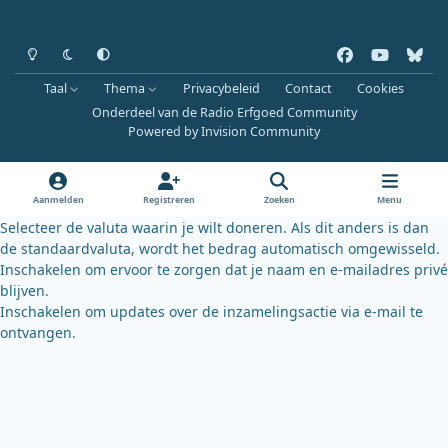
Heldere modus
Donkere modus
Systeemvoorkeur
f
y
b
a
o
l
Taal
Thema
Privacybeleid
Contact
Cookies
c
u
u
Onderdeel van de Radio Erfgoed Community
e
t
e
Powered by
Invision Community
b
u
s
o
b
k
o
e
y
Aanmelden
Registreren
Zoeken
Menu
k
Selecteer de valuta waarin je wilt doneren. Als dit anders is dan
de standaardvaluta, wordt het bedrag automatisch omgewisseld.
Inschakelen om ervoor te zorgen dat je naam en e-mailadres privé
blijven.
Inschakelen om updates over de inzamelingsactie via e-mail te
ontvangen.