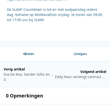
De SLAM! Countdown is tot en met oudjaarsdag iedere
dag -behalve op MixMarathon vrijdag- te horen van 09:00
tot 17:00 uur bij SLAM!
Delen
Volgers
Vorig artikel
Volgend artikel
Eva De Roo, Sander Gillis en Robin Keyaert presenteren De Warmste Week in Brugge
Eddy Keur verlengt contract bij PowNed
0 Opmerkingen