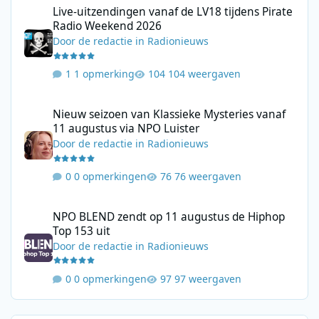
Live-uitzendingen vanaf de LV18 tijdens Pirate
Radio Weekend 2026
Door
de redactie
in
Radionieuws
1 opmerking
104 weergaven
Nieuw seizoen van Klassieke Mysteries vanaf 11 augustus via N
Nieuw seizoen van Klassieke Mysteries vanaf
11 augustus via NPO Luister
Door
de redactie
in
Radionieuws
0 opmerkingen
76 weergaven
NPO BLEND zendt op 11 augustus de Hiphop Top 153 uit
NPO BLEND zendt op 11 augustus de Hiphop
Top 153 uit
Door
de redactie
in
Radionieuws
0 opmerkingen
97 weergaven