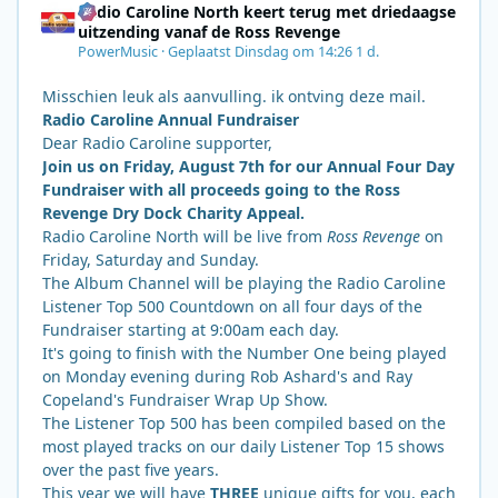
Radio Caroline North keert terug met driedaagse
uitzending vanaf de Ross Revenge
PowerMusic
·
Geplaatst
Dinsdag om 14:26
1 d.
Misschien leuk als aanvulling. ik ontving deze mail.
Radio Caroline Annual Fundraiser
Dear Radio Caroline supporter,
Join us on Friday, August 7th for our Annual Four Day
Fundraiser with all proceeds going to the Ross
Revenge Dry Dock Charity Appeal.
Radio Caroline North will be live from
Ross Revenge
on
Friday, Saturday and Sunday.
The Album Channel will be playing the Radio Caroline
Listener Top 500 Countdown on all four days of the
Fundraiser starting at 9:00am each day.
It's going to finish with the Number One being played
on Monday evening during Rob Ashard's and Ray
Copeland's Fundraiser Wrap Up Show.
The Listener Top 500 has been compiled based on the
most played tracks on our daily Listener Top 15 shows
over the past five years.
This year we will have
THREE
unique gifts for you, each