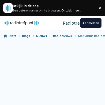
Spring naar bijdragen
Bekijk in de app
×
Sl
Een betere manier om te browsen.
Ontdek meer
.
Radiotrefpunt
Aanmelden
Start
Blogs
Nieuws
Radionieuws
Mediahuis Radio ve