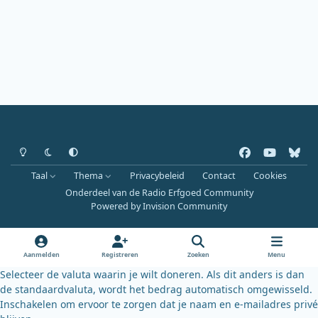
Heldere modus
Donkere modus
Systeemvoorkeur
f
y
b
a
o
l
Taal
Thema
Privacybeleid
Contact
Cookies
c
u
u
Onderdeel van de Radio Erfgoed Community
e
t
e
Powered by
Invision Community
b
u
s
o
b
k
o
e
y
Aanmelden
Registreren
Zoeken
Menu
k
Selecteer de valuta waarin je wilt doneren. Als dit anders is dan
de standaardvaluta, wordt het bedrag automatisch omgewisseld.
Inschakelen om ervoor te zorgen dat je naam en e-mailadres privé