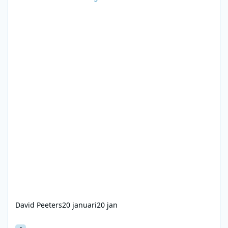
David Peeters
20 januari
20 jan
Sublime - Angelique's Afternoon - Angelique Houtveen (eerste u