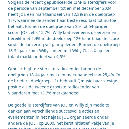
Volgens de recent gepubliceerde CIM-luistercijfers voor
de periode van september tot en met december 2024,
heeft JOE een marktaandeel van 12,3% in de doelgroep
12+, waarmee de zender haar beste resultaat tot nu toe
behaalt. Binnen de doelgroep van 35- tot 54-jarigen
scoort JOE zelfs 15,7%. Willy laat eveneens groei zien en
bereikt met 2,4% in de doelgroep 12+ haar hoogste score
sinds de lancering vijf jaar geleden. Binnen de doelgroep
18-54 jaar komt Willy samen met Willy Class X op een
totaal marktaandeel van 4,5%.
Qmusic blijft de sterkste radiozender binnen de
doelgroep 18-44 jaar met een marktaandeel van 25,4%. In
de bredere doelgroep 12+ behoudt Qmusic haar stevige
positie als de tweede grootste radiozender van
Vlaanderen met 13,7% marktaandeel.
De goede luistercijfers van JOE en Willy zijn mede te
danken aan verschillende succesvolle acties en
evenementen in het najaar. JOE organiseerde onder
andere de JOE Top 2000, het kerstinitiatief ‘Pakje van je