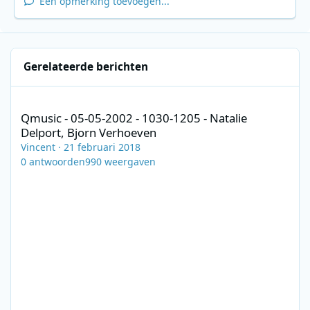
Een opmerking toevoegen...
Gerelateerde berichten
Qmusic - 05-05-2002 - 1030-1205 - Natalie Delport, Bjorn Verho
Qmusic - 05-05-2002 - 1030-1205 - Natalie
Delport, Bjorn Verhoeven
Vincent
·
21 februari 2018
0
antwoorden
990
weergaven