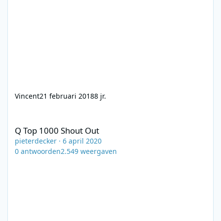
Vincent
21 februari 2018
8 jr.
Q Top 1000 Shout Out
Q Top 1000 Shout Out
pieterdecker
·
6 april 2020
0
antwoorden
2.549
weergaven