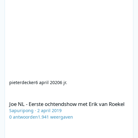
pieterdecker
6 april 2020
6 jr.
Joe NL - Eerste ochtendshow met Erik van Roekel
Joe NL - Eerste ochtendshow met Erik van Roekel
Sapuripong
·
2 april 2019
0
antwoorden
1.941
weergaven