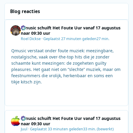
Blog reacties
Qmusic schuift Het Foute Uur vanaf 17 augustus
naar 09:30 uur
Roel Dickse
·
Geplaatst
27 minuten geleden
27 min.
Qmusic verstaat onder foute muziek: meezingbare,
nostalgische, vaak over‑the‑top hits die je zonder
schaamte kunt meezingen: de zogeheten guilty
pleasures. Het gaat niet om “slechte” muziek, maar om
feestnummers die vrolijk, herkenbaar en soms een
tikje kitsch zijn.
Qmusic schuift Het Foute Uur vanaf 17 augustus
naar 09:30 uur
Juul
·
Geplaatst
33 minuten geleden
33 min.
(bewerkt)