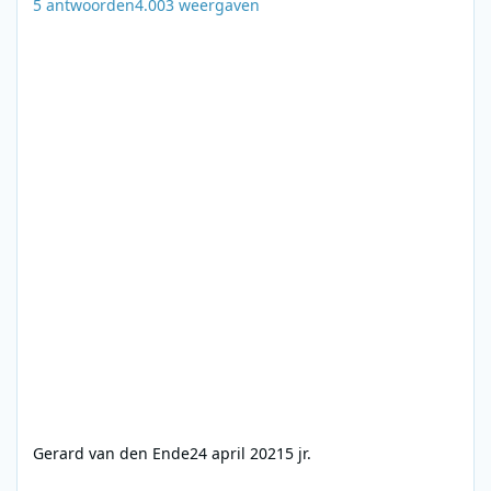
5
antwoorden
4.003
weergaven
Gerard van den Ende
24 april 2021
5 jr.
Gezocht: Foute Uur (Q-Music) 10-04-2015