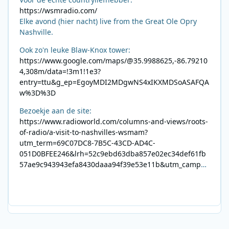
https://wsmradio.com/
Elke avond (hier nacht) live from the Great Ole Opry
Nashville.
Ook zo'n leuke Blaw-Knox tower:
https://www.google.com/maps/@35.9988625,-86.79210
4,308m/data=!3m1!1e3?
entry=ttu&g_ep=EgoyMDI2MDgwNS4xIKXMDSoASAFQA
w%3D%3D
Bezoekje aan de site:
https://www.radioworld.com/columns-and-views/roots-
of-radio/a-visit-to-nashvilles-wsmam?
utm_term=69C07DC8-7B5C-43CD-AD4C-
051D0BFEE246&lrh=52c9ebd63dba857e02ec34def61fb
57ae9c943943efa8430daaa94f39e53e11b&utm_campai
gn=0028F35E-226C-4B60-AC88-
AB2831C8A639&utm_medium=email&utm_content=492
E7A06-2B42-4737-B74D-
8F09201A140D&utm_source=SmartBrief