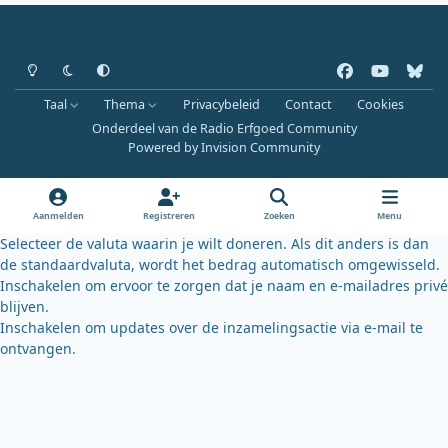
Heldere modus
Donkere modus
Systeemvoorkeur
f
y
b
a
o
l
Taal
Thema
Privacybeleid
Contact
Cookies
c
u
u
Onderdeel van de Radio Erfgoed Community
e
t
e
Powered by
Invision Community
b
u
s
o
b
k
o
e
y
Aanmelden
Registreren
Zoeken
Menu
k
Selecteer de valuta waarin je wilt doneren. Als dit anders is dan
de standaardvaluta, wordt het bedrag automatisch omgewisseld.
Inschakelen om ervoor te zorgen dat je naam en e-mailadres privé
blijven.
Inschakelen om updates over de inzamelingsactie via e-mail te
ontvangen.