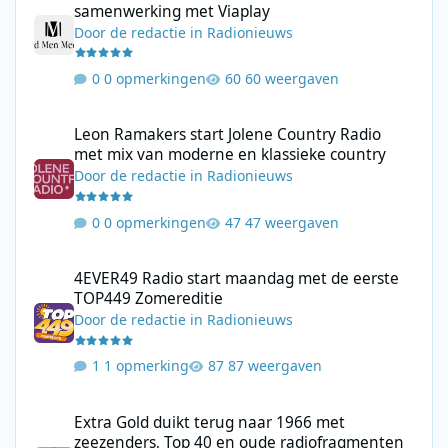
samenwerking met Viaplay
Door
de redactie
in
Radionieuws
0 opmerkingen
60 weergaven
Leon Ramakers start Jolene Country Radio met mix van moderne 
Leon Ramakers start Jolene Country Radio
met mix van moderne en klassieke country
Door
de redactie
in
Radionieuws
0 opmerkingen
47 weergaven
4EVER49 Radio start maandag met de eerste TOP449 Zomerediti
4EVER49 Radio start maandag met de eerste
TOP449 Zomereditie
Door
de redactie
in
Radionieuws
1 opmerking
87 weergaven
Extra Gold duikt terug naar 1966 met zeezenders, Top 40 en ou
Extra Gold duikt terug naar 1966 met
zeezenders, Top 40 en oude radiofragmenten