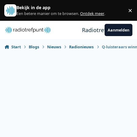
Spring naar bijdragen
Bekijk in de app
×
Sl
Een betere manier om te browsen.
Ontdek meer
.
Radiotrefpunt
Aanmelden
Start
Blogs
Nieuws
Radionieuws
Q-luisteraars winn