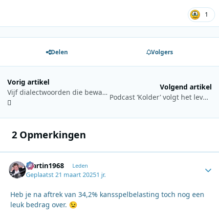
1
Delen
Volgers
Vorig artikel
Volgend artikel
Vijf dialectwoorden die bewaard blijven volgens Goeiemorgen Morgen!
Podcast ‘Kolder’ volgt het levenspad van Toon Hermans 25 jaar na zijn overlijden
2 Opmerkingen
Martin1968
Autho
Leden
Geplaatst
21 maart 2025
1 jr.
Heb je na aftrek van 34,2% kansspelbelasting toch nog een
leuk bedrag over.
😉