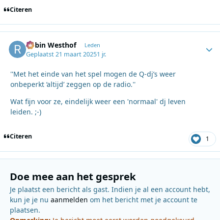
Citeren
Robin Westhof
Autho
Leden
Geplaatst
21 maart 2025
1 jr.
''Met het einde van het spel mogen de Q-dj’s weer
onbeperkt ‘altijd’ zeggen op de radio.''
Wat fijn voor ze, eindelijk weer een 'normaal' dj leven
leiden. ;-)
Citeren
1
Doe mee aan het gesprek
Je plaatst een bericht als gast. Indien je al een account hebt,
kun je je nu
aanmelden
om het bericht met je account te
plaatsen.