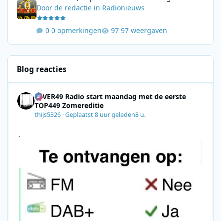
Door
de redactie
in
Radionieuws
0 opmerkingen
97 weergaven
Blog reacties
4EVER49 Radio start maandag met de eerste
TOP449 Zomereditie
thijs5326
·
Geplaatst
8 uur geleden
8 u.
.