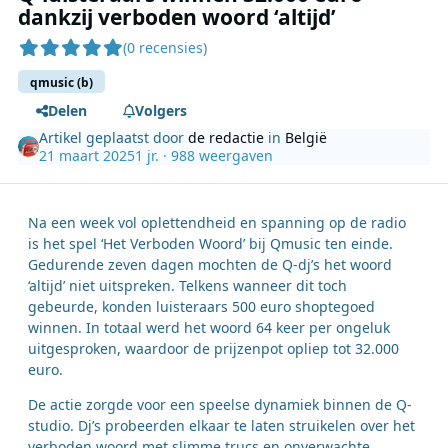
dankzij verboden woord ‘altijd’
(0 recensies)
qmusic (b)
Delen
Volgers
Artikel geplaatst door
de redactie
in
België
21 maart 2025
1 jr.
· 988 weergaven
Na een week vol oplettendheid en spanning op de radio
is het spel ‘Het Verboden Woord’ bij Qmusic ten einde.
Gedurende zeven dagen mochten de Q-dj’s het woord
‘altijd’ niet uitspreken. Telkens wanneer dit toch
gebeurde, konden luisteraars 500 euro shoptegoed
winnen. In totaal werd het woord 64 keer per ongeluk
uitgesproken, waardoor de prijzenpot opliep tot 32.000
euro.
De actie zorgde voor een speelse dynamiek binnen de Q-
studio. Dj’s probeerden elkaar te laten struikelen over het
verboden woord met slimme trucs en onverwachte