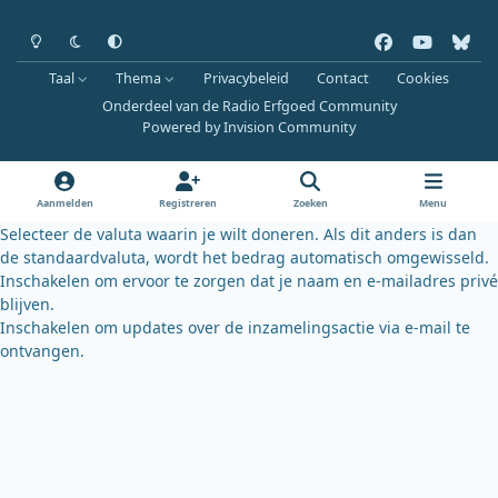
Heldere modus
Donkere modus
Systeemvoorkeur
f
y
b
a
o
l
Taal
Thema
Privacybeleid
Contact
Cookies
c
u
u
Onderdeel van de Radio Erfgoed Community
e
t
e
Powered by
Invision Community
b
u
s
o
b
k
o
e
y
Aanmelden
Registreren
Zoeken
Menu
k
Selecteer de valuta waarin je wilt doneren. Als dit anders is dan
de standaardvaluta, wordt het bedrag automatisch omgewisseld.
Inschakelen om ervoor te zorgen dat je naam en e-mailadres privé
blijven.
Inschakelen om updates over de inzamelingsactie via e-mail te
ontvangen.