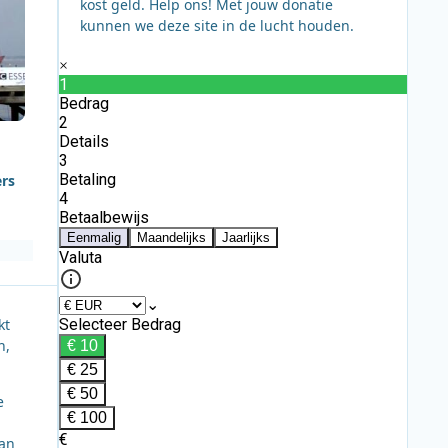
kost geld. Help ons! Met jouw donatie
kunnen we deze site in de lucht houden.
ers
kt
h,
e
aan