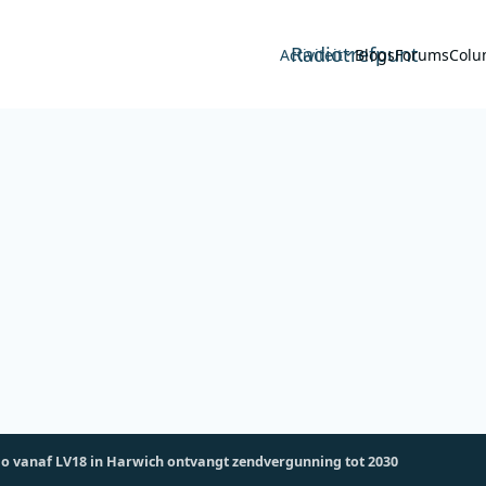
Radiotrefpunt
Activiteit
Blogs
Forums
Colu
o vanaf LV18 in Harwich ontvangt zendvergunning tot 2030