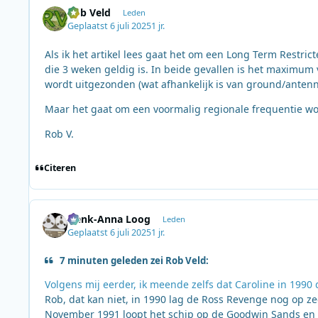
Rob Veld
Leden
Geplaatst
6 juli 2025
1 jr.
Als ik het artikel lees gaat het om een Long Term Restric
die 3 weken geldig is. In beide gevallen is het maxim
wordt uitgezonden (wat afhankelijk is van ground/antenn
Maar het gaat om een voormalig regionale frequentie wo
Rob V.
Citeren
Henk-Anna Loog
Leden
Geplaatst
6 juli 2025
1 jr.
7 minuten geleden zei Rob Veld:
Volgens mij eerder, ik meende zelfs dat Caroline in 1990
Rob, dat kan niet, in 1990 lag de Ross Revenge nog op z
November 1991 loopt het schip op de Goodwin Sands en w