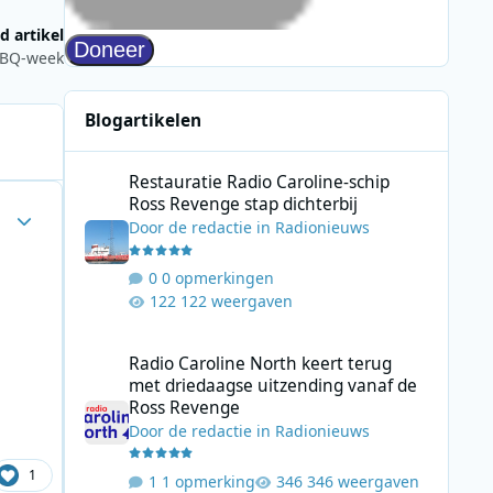
d artikel
BBQ-week
Blogartikelen
Restauratie Radio Caroline-schip Ross Revenge stap dicht
Restauratie Radio Caroline-schip
Ross Revenge stap dichterbij
Author stats
Door
de redactie
in
Radionieuws
0 opmerkingen
122 weergaven
Radio Caroline North keert terug met driedaagse uitzend
Radio Caroline North keert terug
met driedaagse uitzending vanaf de
Ross Revenge
Door
de redactie
in
Radionieuws
1
1 opmerking
346 weergaven