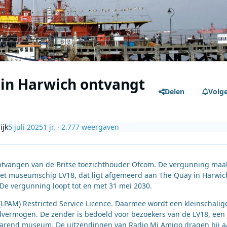
 in Harwich ontvangt
Delen
Volg
ijk
5 juli 2025
1 jr.
· 2.777 weergaven
ontvangen van de Britse toezichthouder Ofcom. De vergunning maa
het museumschip LV18, dat ligt afgemeerd aan The Quay in Harwic
 De vergunning loopt tot en met 31 mei 2030.
PAM) Restricted Service Licence. Daarmee wordt een kleinschalig
vermogen. De zender is bedoeld voor bezoekers van de LV18, een
 varend museum. De uitzendingen van Radio Mi Amigo dragen bij 