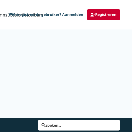
mns
Dossier
Fotoalbum
Geregistreerde gebruiker? Aanmelden
Registreren
Zoeken...