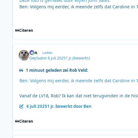
Deze foto is gemaakt door wijlen John Sales.
Ben: Volgens mij eerder, ik meende zelfs dat Caroline in 
Citeren
Ben
Leden
Geplaatst
6 juli 2025
1 jr.
(bewerkt)
1 minuut geleden zei Rob Veld:
Ben: Volgens mij eerder, ik meende zelfs dat Caroline in 
Vanaf de LV18, Rob? Ik kan dat niet terugvinden in de his
6 juli 2025
1 jr.
bewerkt door Ben
Citeren