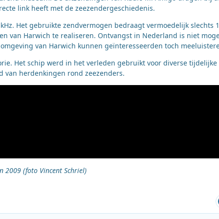
irecte link heeft met de zeezendergeschiedenis.
kHz. Het gebruikte zendvermogen bedraagt vermoedelijk slechts 
en van Harwich te realiseren. Ontvangst in Nederland is niet mogel
 omgeving van Harwich kunnen geïnteresseerden toch meeluister
rie. Het schip werd in het verleden gebruikt voor diverse tijdelijke
id van herdenkingen rond zeezenders.
n 2009 (foto Vincent Schriel)