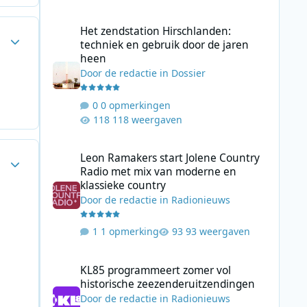
Het zendstation Hirschlanden: techniek en gebruik door 
Het zendstation Hirschlanden:
Author stats
techniek en gebruik door de jaren
heen
Door
de redactie
in
Dossier
0 opmerkingen
118 weergaven
Leon Ramakers start Jolene Country Radio met mix van mo
Leon Ramakers start Jolene Country
Author stats
Radio met mix van moderne en
klassieke country
Door
de redactie
in
Radionieuws
1 opmerking
93 weergaven
KL85 programmeert zomer vol historische zeezenderuitz
KL85 programmeert zomer vol
historische zeezenderuitzendingen
Door
de redactie
in
Radionieuws