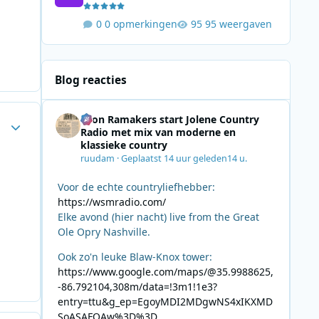
0 opmerkingen
95 weergaven
Blog reacties
Leon Ramakers start Jolene Country
Author stats
Radio met mix van moderne en
klassieke country
ruudam
·
Geplaatst
14 uur geleden
14 u.
Voor de echte countryliefhebber:
https://wsmradio.com/
Elke avond (hier nacht) live from the Great
Ole Opry Nashville.
Ook zo'n leuke Blaw-Knox tower:
https://www.google.com/maps/@35.9988625,
-86.792104,308m/data=!3m1!1e3?
entry=ttu&g_ep=EgoyMDI2MDgwNS4xIKXMD
SoASAFQAw%3D%3D