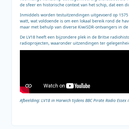
de sfeer en historische context van het schip, dat een d
Inmiddels worden testuitzendingen uitgevoerd op 1575 
watt, wat voldoende is om een lokaal bereik rond de hav
maar met behulp van diverse KiwiSDR-ontvangers in de
De LV18 heeft een bijzondere plek in de Britse radiohisto
radioprojecten, waaronder uitzendingen ter gelegenhe
Afbeelding: LV18 in Harwich tijdens BBC Pirate Radio Essex i