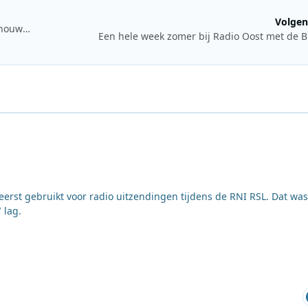
Volgen
Kermis FM in Tilburg dit jaar vanaf nieuwe locatie aan de Schouwburgring
Een hele week zomer bij Radio Oost met de 
 eerst gebruikt voor radio uitzendingen tijdens de RNI RSL. Dat was
 lag.