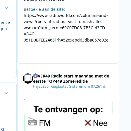
Author stats
Bezoekje aan de site:
https://www.radioworld.com/columns-and-
views/roots-of-radio/a-visit-to-nashvilles-
icence
wsmam?utm_term=69C07DC8-7B5C-43CD-
ogen
AD4C-
051D0BFEE246&lrh=52c9ebd63dba857e02ec
34def61fb57ae9c943943efa8430daaa94f39e5
3e11b&utm_campaign=0028F35E-226C-4B60-
AC88-
AB2831C8A639&utm_medium=email&utm_co
ntent=492E7A06-2B42-4737-B74D-
4EVER49 Radio start maandag met de
8F09201A140D&utm_source=SmartBrief
eerste TOP449 Zomereditie
thijs5326
·
Geplaatst
Gisteren om 07:26
1 d.
Author stats
.
RSL