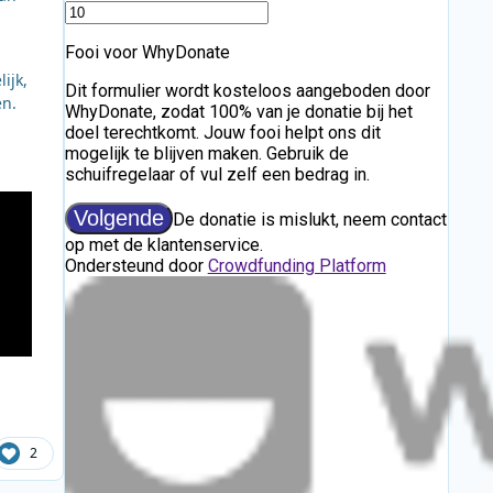
1
ijk,
en.
2