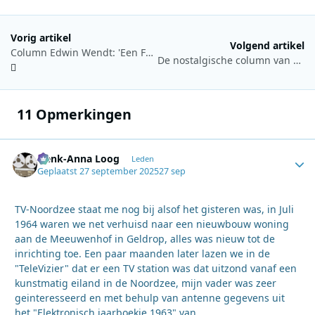
Vorig artikel
Volgend artikel
Column Edwin Wendt: 'Een Feestje In Je Radio!'
De nostalgische column van Hans Knot 11 oktober 2025: Terug naar mei 1973
11 Opmerkingen
Henk-Anna Loog
Autho
Leden
Geplaatst
27 september 2025
27 sep
TV-Noordzee staat me nog bij alsof het gisteren was, in Juli
1964 waren we net verhuisd naar een nieuwbouw woning
aan de Meeuwenhof in Geldrop, alles was nieuw tot de
inrichting toe. Een paar maanden later lazen we in de
"TeleVizier" dat er een TV station was dat uitzond vanaf een
kunstmatig eiland in de Noordzee, mijn vader was zeer
geinteresseerd en met behulp van antenne gegevens uit
het "Elektronisch jaarboekje 1963" van