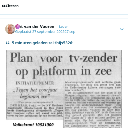
Citeren
Piet van der Vooren
Autho
Leden
Geplaatst
27 september 2025
27 sep
5 minuten geleden zei thijs5326: