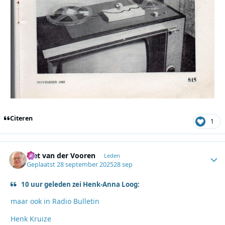
Citeren
1
Piet van der Vooren
Autho
Leden
Geplaatst
28 september 2025
28 sep
10 uur geleden zei Henk-Anna Loog:
maar ook in Radio Bulletin
Henk Kruize