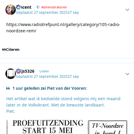
Vincent
Autho
Administratoren
Geplaatst
27 september 2025
27 sep
https://www.radiotrefpunt.nl/gallery/category/105-radio-
noordzee-rem/
Citeren
thijs5326
Autho
Leden
Geplaatst
27 september 2025
27 sep
1 uur geleden zei Piet van der Vooren:
Het artikel wat ik bedoelde stond volgens mij een maand
later in de Volkskrant. Met de bewuste landkaart.
Piet.