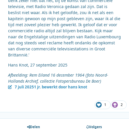
denk zeker niet dat het, bij de komst van commerciële
televisie, met Radio Veronica gedaan zal zijn. Dat is
beslist niet waar. Als ik het geloofde, zou ik net als een
kapitein gewoon op mijn post gebleven zijn, waar ik al die
tijd met zoveel plezier heb gewerkt. Ik geloof dat er voor
commerciële radio altijd zal blijven bestaan. Kijk maar
naar de Engelstalige uitzendingen van Radio Luxembourg
dat nog steeds veel reclame heeft ondanks de opkomst
van diverse commerciële televisiestations in Groot
Brittannië.’
Hans Knot, 27 september 2025
Afbeelding: Rem Eiland 16 december 1964 (foto Noord-
Hollands Archief, collectie Fotopersbureau De Boer)
7 juli 2025
1 jr.
bewerkt door hans knot
1
2
Delen
Volgers