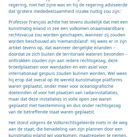
regering, niet het zijne was en hij de regering adviseerde
dat ‘grotere mededeelzaamheid inzake nuttig zou zijn.’
Professor François achtte het tevens duidelijk dat met een
kunstmatig eiland in zee een volkomen onaanvaardbare
rechtsvacua zou worden geschapen, wanneer zij zouden
worden beschouwd als ‘niemandsland’. Hij wees er in zijn
artikel tevens op, dat wanneer dergelijke eilanden –
doordat ze zich buiten de territoriale wateren bevonden –
onttrokken zouden zijn aan iedere rechtsgezag, deze
broedplaatsen voor wandaden en een asiel voor
internationaal gespuis zouden kunnen worden. Wel wees
hij erop dat overal op de wereld kunstmatige platforms
waren geplaatst, onder meer voor oceanografische
doeleinden of voor het plaatsen van radarinstallaties,
maar dat deze installaties in volle open zee waren
geplaatst met toestemming en dus onder rechtsgezag
van de betreffende staat waren geplaatst.
Het stond volgens de Volksrechtsgeleerde niets in de weg
aan de staat, die benadeling van zijn plannen door een
kunstmatig eiland wil voorkomen, maatregelen te nemen.