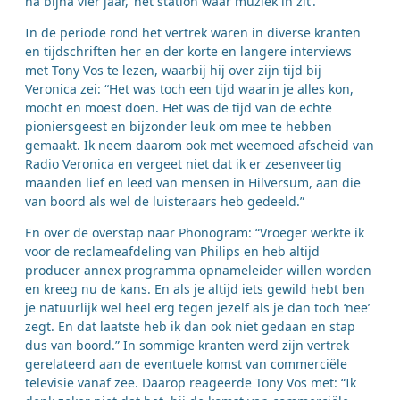
na bijna vier jaar, ‘het station waar muziek in zit’.
In de periode rond het vertrek waren in diverse kranten
en tijdschriften her en der korte en langere interviews
met Tony Vos te lezen, waarbij hij over zijn tijd bij
Veronica zei: “Het was toch een tijd waarin je alles kon,
mocht en moest doen. Het was de tijd van de echte
pioniersgeest en bijzonder leuk om mee te hebben
gemaakt. Ik neem daarom ook met weemoed afscheid van
Radio Veronica en vergeet niet dat ik er zesenveertig
maanden lief en leed van mensen in Hilversum, aan die
van boord als wel de luisteraars heb gedeeld.”
En over de overstap naar Phonogram: “Vroeger werkte ik
voor de reclameafdeling van Philips en heb altijd
producer annex programma opnameleider willen worden
en kreeg nu de kans. En als je altijd iets gewild hebt ben
je natuurlijk wel heel erg tegen jezelf als je dan toch ‘nee’
zegt. En dat laatste heb ik dan ook niet gedaan en stap
dus van boord.” In sommige kranten werd zijn vertrek
gerelateerd aan de eventuele komst van commerciële
televisie vanaf zee. Daarop reageerde Tony Vos met: “Ik