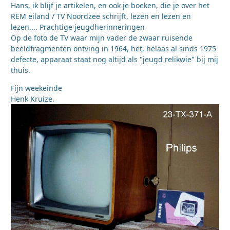
Hans, ik blijf je artikelen, en ook je boeken, die je over het
REM eiland / TV Noordzee schrijft, lezen en lezen en
lezen.... Prachtige jeugdherinneringen
Op de foto de TV waar mijn vader de zwaar ruisende
beeldfragmenten ontving in 1964, het, helaas al sinds 1975
defecte, apparaat staat nog altijd als "jeugd relikwie" bij mij
thuis.
Fijn weekeinde
Henk Kruize.