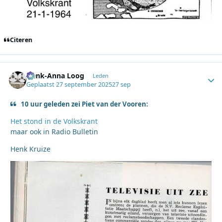
Citeren
Henk-Anna Loog
Autho
Leden
Geplaatst
27 september 2025
27 sep
10 uur geleden zei Piet van der Vooren:
Het stond in de Volkskrant
maar ook in Radio Bulletin
Henk Kruize