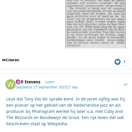
Citeren
1
Will Stevens
Autho
Leden
Geplaatst
27 september 2025
27 sep
Leuk dat Tony Vos ter sprake komt. In de jaren vijftig was hij
een pionier op het gebied van de Nederlandse Jazz en als
producer bij Phonogram werkte hij later o.a. met Cuby and
The Blizzards en Boudewijn de Groot. Een rijk leven dat ook
beschreven staat op Wikipedia.