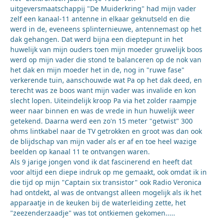
uitgeversmaatschappij "De Muiderkring" had mijn vader
zelf een kanaal-11 antenne in elkaar geknutseld en die
werd in de, eveneens splinternieuwe, antennemast op het
dak gehangen. Dat werd bijna een dieptepunt in het
huwelijk van mijn ouders toen mijn moeder gruwelijk boos
werd op mijn vader die stond te balanceren op de nok van
het dak en mijn moeder het in de, nog in "ruwe fase"
verkerende tuin, aanschouwde wat Pa op het dak deed, en
terecht was ze boos want mijn vader was invalide en kon
slecht lopen. Uiteindelijk kroop Pa via het zolder raampje
weer naar binnen en was de vrede in hun huwelijk weer
getekend. Daarna werd een zo'n 15 meter "getwist" 300
ohms lintkabel naar de TV getrokken en groot was dan ook
de blijdschap van mijn vader als er af en toe heel wazige
beelden op kanaal 11 te ontvangen waren.
Als 9 jarige jongen vond ik dat fascinerend en heeft dat
voor altijd een diepe indruk op me gemaakt, ook omdat ik in
die tijd op mijn "Captain six transistor" ook Radio Veronica
had ontdekt, al was de ontvangst alleen mogelijk als ik het
apparaatje in de keuken bij de waterleiding zette, het
"zeezenderzaadje" was tot ontkiemen gekomen.....