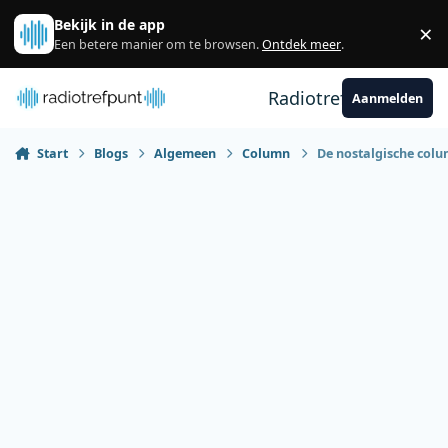
Spring naar bijdragen
Bekijk in de app
×
Sl
Een betere manier om te browsen.
Ontdek meer
.
Radiotrefpunt
Aanmelden
Start
Blogs
Algemeen
Column
De nostalgische col