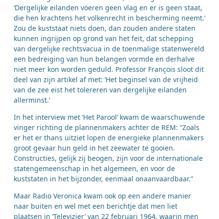
‘Dergelijke eilanden voeren geen vlag en er is geen staat,
die hen krachtens het volkenrecht in bescherming neemt.’
Zou de kuststaat niets doen, dan zouden andere staten
kunnen ingrijpen op grond van het feit, dat schepping
van dergelijke rechtsvacua in de toenmalige statenwereld
een bedreiging van hun belangen vormde en derhalve
niet meer kon worden geduld. Professor François sloot dit
deel van zijn artikel af met: ‘Het beginsel van de vrijheid
van de zee eist het tolereren van dergelijke eilanden
allerminst.’
In het interview met ‘Het Parool’ kwam de waarschuwende
vinger richting de plannenmakers achter de REM: “Zoals
er het er thans uitziet lopen de energieke plannenmakers
groot gevaar hun geld in het zeewater te gooien.
Constructies, gelijk zij beogen, zijn voor de internationale
statengemeenschap in het algemeen, en voor de
kuststaten in het bijzonder, eenmaal onaanvaardbaar.”
Maar Radio Veronica kwam ook op een andere manier
naar buiten en wel met een berichtje dat men liet
plaatsen in ‘Televizier’ van 22 februari 1964, waarin men