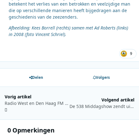
betekent het verlies van een betrokken en veelzijdige man
die op verschillende manieren heeft bijgedragen aan de
geschiedenis van de zeezenders.
Afbeelding: Kees Borrell (rechts) samen met Ad Roberts (links)
in 2008 (foto Vincent Schriel).
9
Delen
Volgers
Vorig artikel
Volgend artikel
Radio West en Den Haag FM starten opnieuw inzamelactie voor kinderen in armoede
De 538 Middagshow zendt uit vanuit de strengst bewaakte gevangenis van Nederland
0 Opmerkingen