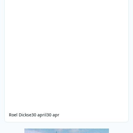
Roel Dickse
30 april
30 apr