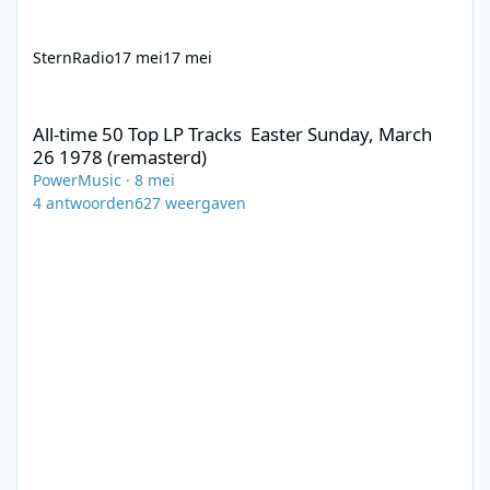
SternRadio
17 mei
17 mei
All-time 50 Top LP Tracks Easter Sunday, March 26 1978 (remast
All-time 50 Top LP Tracks Easter Sunday, March
26 1978 (remasterd)
PowerMusic
·
8 mei
4
antwoorden
627
weergaven