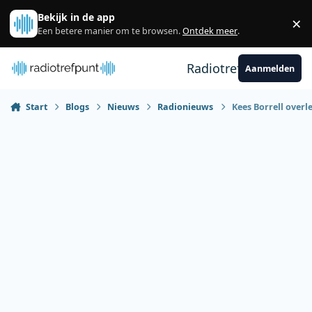
Spring naar bijdragen
Bekijk in de app
×
Sl
Een betere manier om te browsen.
Ontdek meer
.
Radiotrefpunt
Aanmelden
Start
Blogs
Nieuws
Radionieuws
Kees Borrell overl