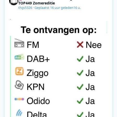
TOP449 Zomereditie
thijs5326
·
Geplaatst
16 uur geleden
16 u.
.