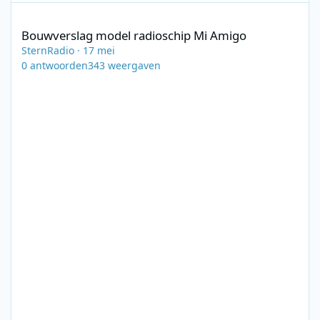
Bouwverslag model radioschip Mi Amigo
Bouwverslag model radioschip Mi Amigo
SternRadio
·
17 mei
0
antwoorden
343
weergaven