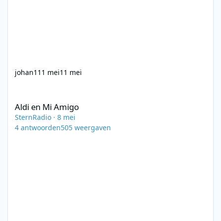
johan1
11 mei
11 mei
Aldi en Mi Amigo
Aldi en Mi Amigo
SternRadio
·
8 mei
4
antwoorden
505
weergaven