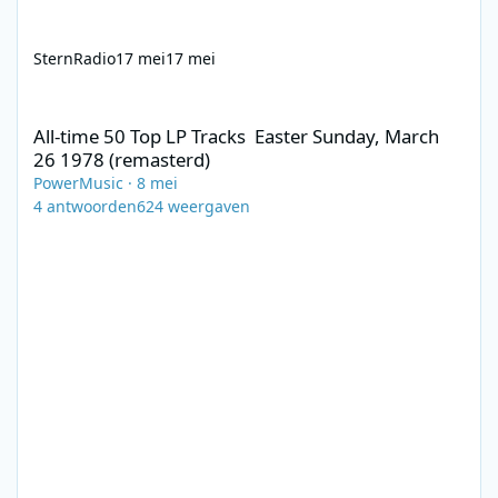
SternRadio
17 mei
17 mei
All-time 50 Top LP Tracks Easter Sunday, March 26 1978 (remast
All-time 50 Top LP Tracks Easter Sunday, March
26 1978 (remasterd)
PowerMusic
·
8 mei
4
antwoorden
624
weergaven