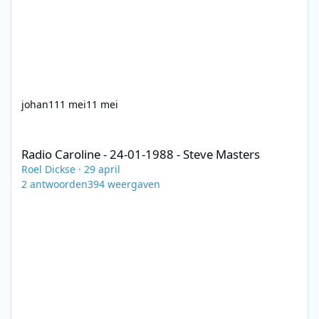
johan1
11 mei
11 mei
Radio Caroline - 24-01-1988 - Steve Masters
Radio Caroline - 24-01-1988 - Steve Masters
Roel Dickse
·
29 april
2
antwoorden
394
weergaven