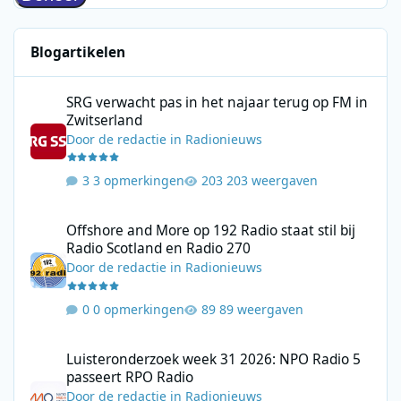
Blogartikelen
SRG verwacht pas in het najaar terug op FM in Zwitserland
SRG verwacht pas in het najaar terug op FM in
Zwitserland
Door
de redactie
in
Radionieuws
3 opmerkingen
203 weergaven
Offshore and More op 192 Radio staat stil bij Radio Scotland en
Offshore and More op 192 Radio staat stil bij
Radio Scotland en Radio 270
Door
de redactie
in
Radionieuws
0 opmerkingen
89 weergaven
Luisteronderzoek week 31 2026: NPO Radio 5 passeert RPO Radi
Luisteronderzoek week 31 2026: NPO Radio 5
passeert RPO Radio
Door
de redactie
in
Radionieuws