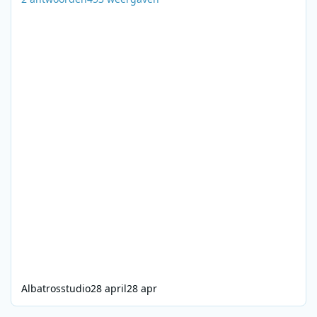
Albatrosstudio
28 april
28 apr