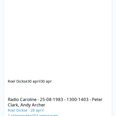
Roel Dickse
30 april
30 apr
Radio Caroline - 25-08-1983 - 1300-1403 - Peter Clark, Andy Arch
Radio Caroline - 25-08-1983 - 1300-1403 - Peter
Clark, Andy Archer
Roel Dickse
·
28 april
2
antwoorden
453
weergaven