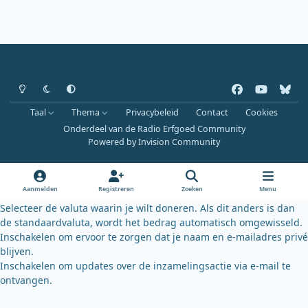
Heldere modus
Donkere modus
Systeemvoorkeur
f
y
b
a
o
l
Taal
Thema
Privacybeleid
Contact
Cookies
c
u
u
Onderdeel van de Radio Erfgoed Community
e
t
e
Powered by
Invision Community
b
u
s
o
b
k
o
e
y
Aanmelden
Registreren
Zoeken
Menu
k
Selecteer de valuta waarin je wilt doneren. Als dit anders is dan
de standaardvaluta, wordt het bedrag automatisch omgewisseld.
Inschakelen om ervoor te zorgen dat je naam en e-mailadres privé
blijven.
Inschakelen om updates over de inzamelingsactie via e-mail te
ontvangen.