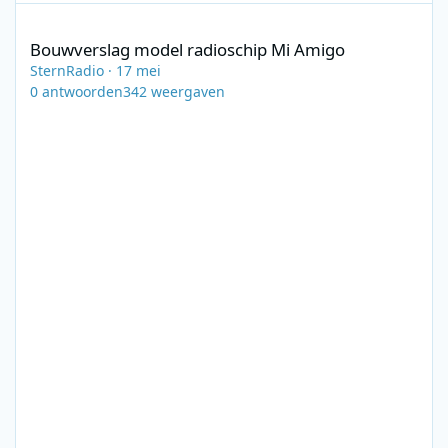
Bouwverslag model radioschip Mi Amigo
Bouwverslag model radioschip Mi Amigo
SternRadio
·
17 mei
0
antwoorden
342
weergaven