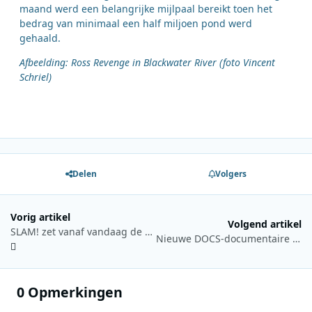
maand werd een belangrijke mijlpaal bereikt toen het
bedrag van minimaal een half miljoen pond werd
gehaald.
Afbeelding: Ross Revenge in Blackwater River (foto Vincent
Schriel)
Delen
Volgers
Vorig artikel
Volgend artikel
SLAM! zet vanaf vandaag de 90s centraal
Nieuwe DOCS-documentaire over de rituelen van de Asmat in West Papoea
0 Opmerkingen