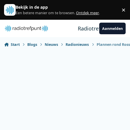
Spring naar bijdragen
Bekijk in de app
×
Sl
Een betere manier om te browsen.
Ontdek meer
.
Radiotrefpunt
Aanmelden
Start
Blogs
Nieuws
Radionieuws
Plannen rond Ross