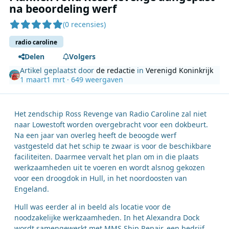
na beoordeling werf
(0 recensies)
radio caroline
Delen
Volgers
Artikel geplaatst door
de redactie
in
Verenigd Koninkrijk
1 maart
1 mrt
· 649 weergaven
Het zendschip Ross Revenge van Radio Caroline zal niet
naar Lowestoft worden overgebracht voor een dokbeurt.
Na een jaar van overleg heeft de beoogde werf
vastgesteld dat het schip te zwaar is voor de beschikbare
faciliteiten. Daarmee vervalt het plan om in die plaats
werkzaamheden uit te voeren en wordt alsnog gekozen
voor een droogdok in Hull, in het noordoosten van
Engeland.
Hull was eerder al in beeld als locatie voor de
noodzakelijke werkzaamheden. In het Alexandra Dock
wordt samengewerkt met MMS Ship Repair, een bedrijf