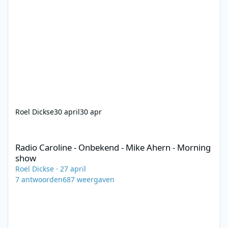
Roel Dickse
30 april
30 apr
Radio Caroline - Onbekend - Mike Ahern - Morning show
Radio Caroline - Onbekend - Mike Ahern - Morning
show
Roel Dickse
·
27 april
7
antwoorden
687
weergaven