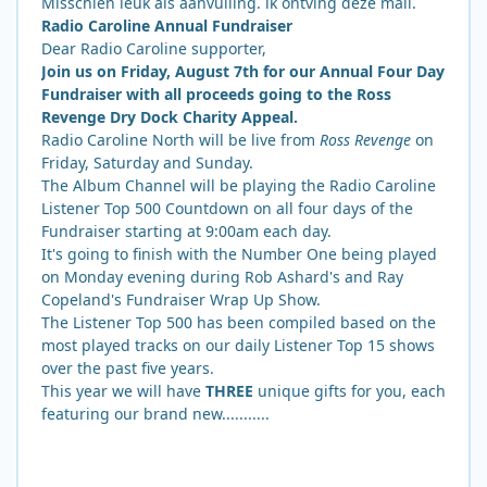
Misschien leuk als aanvulling. ik ontving deze mail.
Radio Caroline Annual Fundraiser
Dear Radio Caroline supporter,
Join us on Friday, August 7th for our Annual Four Day
Fundraiser with all proceeds going to the Ross
Revenge Dry Dock Charity Appeal.
Radio Caroline North will be live from
Ross Revenge
on
Friday, Saturday and Sunday.
The Album Channel will be playing the Radio Caroline
Listener Top 500 Countdown on all four days of the
Fundraiser starting at 9:00am each day.
It's going to finish with the Number One being played
on Monday evening during Rob Ashard's and Ray
Copeland's Fundraiser Wrap Up Show.
The Listener Top 500 has been compiled based on the
most played tracks on our daily Listener Top 15 shows
over the past five years.
This year we will have
THREE
unique gifts for you, each
featuring our brand new...........