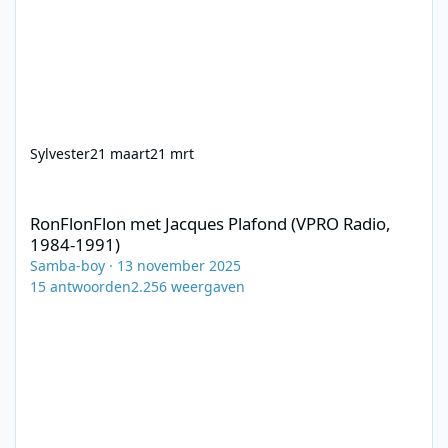
Sylvester
21 maart
21 mrt
RonFlonFlon met Jacques Plafond (VPRO Radio, 1984-1991)
RonFlonFlon met Jacques Plafond (VPRO Radio,
1984-1991)
Samba-boy
·
13 november 2025
15
antwoorden
2.256
weergaven