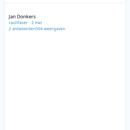
Jan Donkers
Jan Donkers
rauhfaser
·
2 mei
2
antwoorden
504
weergaven