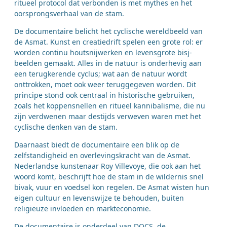
ritueel protocol dat verbonden is met mythes en het
oorsprongsverhaal van de stam.
De documentaire belicht het cyclische wereldbeeld van
de Asmat. Kunst en creatiedrift spelen een grote rol: er
worden continu houtsnijwerken en levensgrote bisj-
beelden gemaakt. Alles in de natuur is onderhevig aan
een terugkerende cyclus; wat aan de natuur wordt
onttrokken, moet ook weer teruggegeven worden. Dit
principe stond ook centraal in historische gebruiken,
zoals het koppensnellen en ritueel kannibalisme, die nu
zijn verdwenen maar destijds verweven waren met het
cyclische denken van de stam.
Daarnaast biedt de documentaire een blik op de
zelfstandigheid en overlevingskracht van de Asmat.
Nederlandse kunstenaar Roy Villevoye, die ook aan het
woord komt, beschrijft hoe de stam in de wildernis snel
bivak, vuur en voedsel kon regelen. De Asmat wisten hun
eigen cultuur en levenswijze te behouden, buiten
religieuze invloeden en markteconomie.
De documentaire is onderdeel van DOCS, de