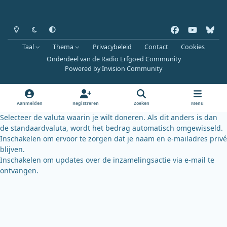
Heldere modus
Donkere modus
Systeemvoorkeur
f
y
b
a
o
l
Taal
Thema
Privacybeleid
Contact
Cookies
c
u
u
Onderdeel van de Radio Erfgoed Community
e
t
e
Powered by
Invision Community
b
u
s
o
b
k
o
e
y
Aanmelden
Registreren
Zoeken
Menu
k
Selecteer de valuta waarin je wilt doneren. Als dit anders is dan
de standaardvaluta, wordt het bedrag automatisch omgewisseld.
Inschakelen om ervoor te zorgen dat je naam en e-mailadres privé
blijven.
Inschakelen om updates over de inzamelingsactie via e-mail te
ontvangen.