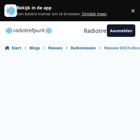
Spring naar bijdragen
Bekijk in de app
×
Sl
Een betere manier om te browsen.
Ontdek meer
.
Radiotrefpunt
Aanmelden
Start
Blogs
Nieuws
Radionieuws
Nieuwe DOCS-docum