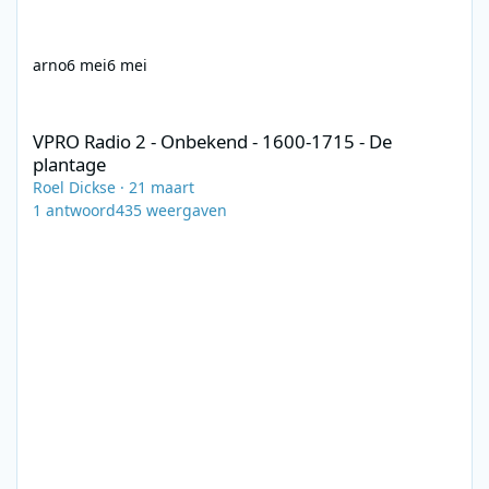
arno
6 mei
6 mei
VPRO Radio 2 - Onbekend - 1600-1715 - De plantage
VPRO Radio 2 - Onbekend - 1600-1715 - De
plantage
Roel Dickse
·
21 maart
1
antwoord
435
weergaven