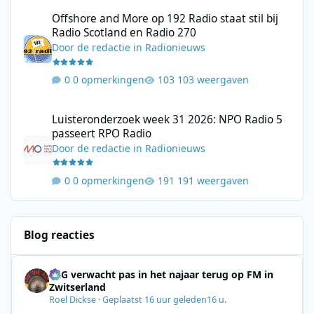
Offshore and More op 192 Radio staat stil bij Radio Scotland en
Offshore and More op 192 Radio staat stil bij
Radio Scotland en Radio 270
Door
de redactie
in
Radionieuws
0 opmerkingen
103 weergaven
Luisteronderzoek week 31 2026: NPO Radio 5 passeert RPO Radi
Luisteronderzoek week 31 2026: NPO Radio 5
passeert RPO Radio
Door
de redactie
in
Radionieuws
0 opmerkingen
191 weergaven
Blog reacties
SRG verwacht pas in het najaar terug op FM in
Zwitserland
Roel Dickse
·
Geplaatst
16 uur geleden
16 u.