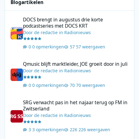
Blogartikelen
DOCS brengt in augustus drie korte podcastseries met DOCS KR
DOCS brengt in augustus drie korte
podcastseries met DOCS KRT
Door
de redactie
in
Radionieuws
0 opmerkingen
57 weergaven
Qmusic blijft marktleider, JOE groeit door in juli
Qmusic blijft marktleider, JOE groeit door in juli
Door
de redactie
in
Radionieuws
0 opmerkingen
70 weergaven
SRG verwacht pas in het najaar terug op FM in Zwitserland
SRG verwacht pas in het najaar terug op FM in
Zwitserland
Door
de redactie
in
Radionieuws
3 opmerkingen
226 weergaven