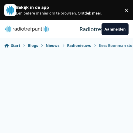
Spring naar bijdragen
Bekijk in de app
×
Sl
Een betere manier om te browsen.
Ontdek meer
.
Radiotrefpunt
Aanmelden
Start
Blogs
Nieuws
Radionieuws
Kees Boonman stop