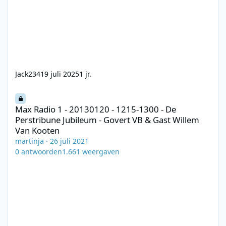
Jack234
19 juli 2025
1 jr.
Max Radio 1 - 20130120 - 1215-1300 - De Perstribune Jubileum -
Max Radio 1 - 20130120 - 1215-1300 - De
Perstribune Jubileum - Govert VB & Gast Willem
Van Kooten
martinja
·
26 juli 2021
0
antwoorden
1.661
weergaven