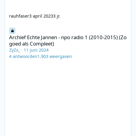
rauhfaser
3 april 2023
3 jr.
Archief Echte Jannen - npo radio 1 (2010-2015) (Zo goed als Com
Archief Echte Jannen - npo radio 1 (2010-2015) (Zo
goed als Compleet)
ZyZx_
·
11 juni 2024
4
antwoorden
1.903
weergaven