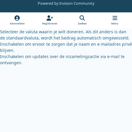
e
t
e
Powered by
Invision Community
b
u
s
o
b
k
o
e
y
Aanmelden
Registreren
Zoeken
Menu
k
Selecteer de valuta waarin je wilt doneren. Als dit anders is dan
de standaardvaluta, wordt het bedrag automatisch omgewisseld.
Inschakelen om ervoor te zorgen dat je naam en e-mailadres privé
blijven.
Inschakelen om updates over de inzamelingsactie via e-mail te
ontvangen.