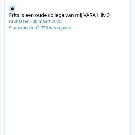
Frits is een oude collega van mij VARA Hilv 3
Frits is een oude collega van mij VARA Hilv 3
rauhfaser
·
30 maart 2023
9
antwoorden
2.755
weergaven