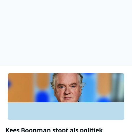
Kees Boonman stopt als politiek