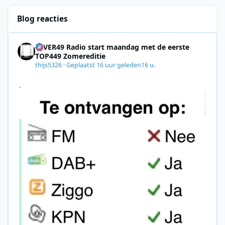
Blog reacties
4EVER49 Radio start maandag met de eerste
TOP449 Zomereditie
thijs5326
·
Geplaatst
16 uur geleden
16 u.
.