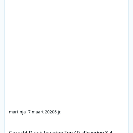
martinja
17 maart 2020
6 jr.
Gezocht Dutch Invasion Top 40 aflevering 8-4-2011 (Max tv)
Gezocht Dutch Invasion Top 40 aflevering 8-4-