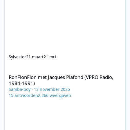
Sylvester
21 maart
21 mrt
RonFlonFlon met Jacques Plafond (VPRO Radio, 1984-1991)
RonFlonFlon met Jacques Plafond (VPRO Radio,
1984-1991)
Samba-boy
·
13 november 2025
15
antwoorden
2.266
weergaven