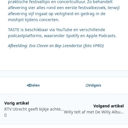
praktische festivaltips en concertcultuur. Zo behandelt
aflevering vier alles rond een eerste festivalbezoek, terwijl
aflevering vijf ingaat op veiligheid en gedrag in de
moshpit tijdens concerten.
TASTE is beschikbaar via YouTube en verschillende
podcastplatforms, waaronder Spotify en Apple Podcasts.
Afbeelding: Eva Cleven en Bep Leendertse (foto VPRO)
Delen
Volgers
Vorig artikel
Volgend artikel
RTV Utrecht geeft kijkje achter de schermen tijdens Week van het Nieuws
Willy telt af met De Willy Album 500 en live finale in Gent