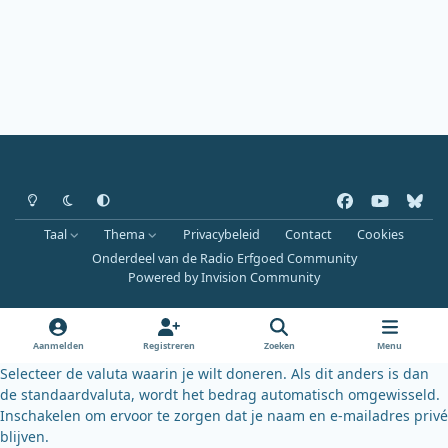
Heldere modus
Donkere modus
Systeemvoorkeur
f
y
b
a
o
l
Taal
Thema
Privacybeleid
Contact
Cookies
c
u
u
Onderdeel van de Radio Erfgoed Community
e
t
e
Powered by
Invision Community
b
u
s
o
b
k
o
e
y
Aanmelden
Registreren
Zoeken
Menu
k
Selecteer de valuta waarin je wilt doneren. Als dit anders is dan
de standaardvaluta, wordt het bedrag automatisch omgewisseld.
Inschakelen om ervoor te zorgen dat je naam en e-mailadres privé
blijven.