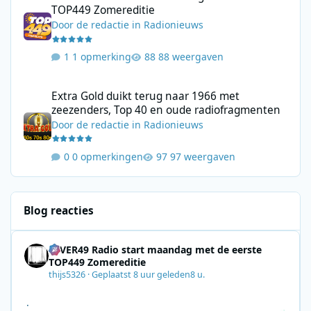
TOP449 Zomereditie
Door
de redactie
in
Radionieuws
1 opmerking
88 weergaven
Extra Gold duikt terug naar 1966 met zeezenders, Top 40 en ou
Extra Gold duikt terug naar 1966 met
zeezenders, Top 40 en oude radiofragmenten
Door
de redactie
in
Radionieuws
0 opmerkingen
97 weergaven
Blog reacties
4EVER49 Radio start maandag met de eerste
TOP449 Zomereditie
thijs5326
·
Geplaatst
8 uur geleden
8 u.
.