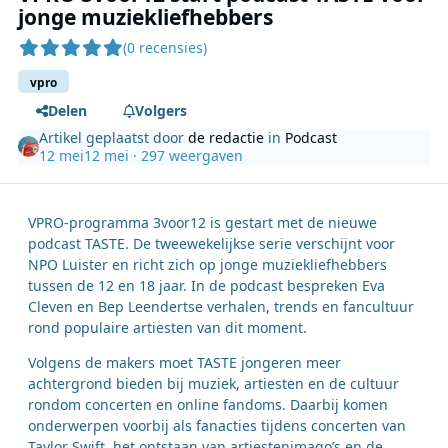
jonge muziekliefhebbers
(0 recensies)
vpro
Delen
Volgers
Artikel geplaatst door
de redactie
in
Podcast
12 mei
12 mei
· 297 weergaven
VPRO-programma 3voor12 is gestart met de nieuwe
podcast TASTE. De tweewekelijkse serie verschijnt voor
NPO Luister en richt zich op jonge muziekliefhebbers
tussen de 12 en 18 jaar. In de podcast bespreken Eva
Cleven en Bep Leendertse verhalen, trends en fancultuur
rond populaire artiesten van dit moment.
Volgens de makers moet TASTE jongeren meer
achtergrond bieden bij muziek, artiesten en de cultuur
rondom concerten en online fandoms. Daarbij komen
onderwerpen voorbij als fanacties tijdens concerten van
Taylor Swift, het ontstaan van artiestenimago’s en de