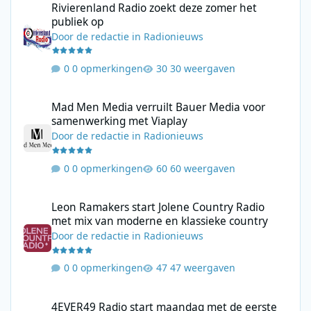
Rivierenland Radio zoekt deze zomer het
publiek op
Door
de redactie
in
Radionieuws
0 opmerkingen
30 weergaven
Mad Men Media verruilt Bauer Media voor samenwerking met V
Mad Men Media verruilt Bauer Media voor
samenwerking met Viaplay
Door
de redactie
in
Radionieuws
0 opmerkingen
60 weergaven
Leon Ramakers start Jolene Country Radio met mix van moderne 
Leon Ramakers start Jolene Country Radio
met mix van moderne en klassieke country
Door
de redactie
in
Radionieuws
0 opmerkingen
47 weergaven
4EVER49 Radio start maandag met de eerste TOP449 Zomerediti
4EVER49 Radio start maandag met de eerste