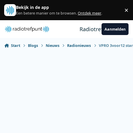
Spring naar bijdragen
Bekijk in de app
×
Sl
Een betere manier om te browsen.
Ontdek meer
.
Radiotrefpunt
Aanmelden
Start
Blogs
Nieuws
Radionieuws
VPRO 3voor12 star