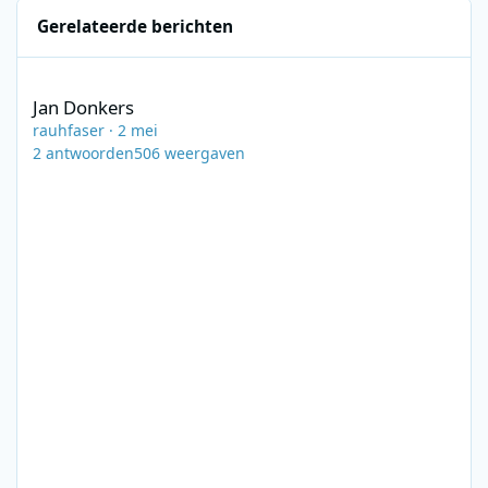
Gerelateerde berichten
Jan Donkers
Jan Donkers
rauhfaser
·
2 mei
2
antwoorden
506
weergaven