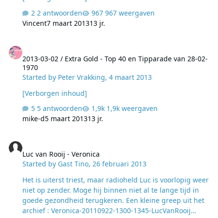
2 antwoorden
967 weergaven
Vincent
7 maart 2013
13 jr.
2013-03-02 / Extra Gold - Top 40 en Tipparade van 28-02-1970
2013-03-02 / Extra Gold - Top 40 en Tipparade van 28-02-
1970
Started by
Peter Vrakking
,
4 maart 2013
[Verborgen inhoud]
5 antwoorden
1,9k weergaven
mike-d
5 maart 2013
13 jr.
Luc van Rooij - Veronica
Luc van Rooij - Veronica
Started by
Gast Tino
,
26 februari 2013
Het is uiterst triest, maar radioheld Luc is voorlopig weer
niet op zender. Moge hij binnen niet al te lange tijd in
goede gezondheid terugkeren. Een kleine greep uit het
archief : Veronica-20110922-1300-1345-LucVanRooij