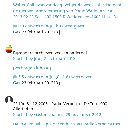
Walter Galle van vandaag. Volgende week zaterdag gaat
de nieuwe programmering van Radio Waddenzee in.
2013 02 23 Sat 1400-1500 R Waddenzee (1602 kHz) - De
Middagboot - Walter Gall... 2013 02 23 Sat 1500-1600 R
0 antwoorden
1k weergaven
Waddenzee (1602 kHz) - De Middagboot - Walter Gall...
Gast
23 februari 2013
13 jr.
2013 02 23 Sat 1600-1700 R Waddenzee (1602 kHz) - De
Middagboot - Walter Gall... Download-link van
Bijzondere archieven zoeken onderdak
WeTransfer. Klik op de link en volg de instructies. Tot 9
Bijzondere archieven zoeken onderdak
maart a.s. http://we.tl/02IsX3V4wx
Started by
Juul
,
21 februari 2013
[Verborgen inhoud]
5 antwoorden
1,8k weergaven
Gast
23 februari 2013
13 jr.
25 t/m 31-12-2003 - Radio Veronica - De Top 1000 Allertijden
25 t/m 31-12-2003 - Radio Veronica - De Top 1000
Allertijden
Started by
Gast michajans
,
29 november 2012
Hallo allemaal, Op 7 december start Radio Veronica met