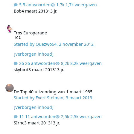
Veronica-20110928-1300-1339-LucVanRooij Veronica-
5 antwoorden
1,7k weergaven
20111004-1300-1340-LucVanRooij Veronica-20111005-
Bob
4 maart 2013
13 jr.
1300-1332-LucVanRooij Veronica-20111006-1300-1331-
LucVanRooij Veronica-20111010-1300-1340-LucVanRooij
Tros Europarade
Tros Europarade
2
Started by
Quezwo64
,
2 november 2012
[Verborgen inhoud]
26 antwoorden
8,2k weergaven
skybird
3 maart 2013
13 jr.
De Top 40 uitzending van 1 maart 1985
De Top 40 uitzending van 1 maart 1985
Started by
Evert Stolman
,
3 maart 2013
[Verborgen inhoud]
11 antwoorden
2,5k weergaven
SIrhc
3 maart 2013
13 jr.