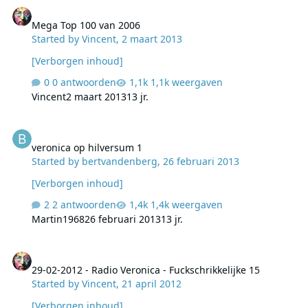
Mega Top 100 van 2006
Mega Top 100 van 2006
Started by
Vincent
,
2 maart 2013
[Verborgen inhoud]
0 antwoorden
1,1k weergaven
Vincent
2 maart 2013
13 jr.
veronica op hilversum 1
veronica op hilversum 1
Started by
bertvandenberg
,
26 februari 2013
[Verborgen inhoud]
2 antwoorden
1,4k weergaven
Martin1968
26 februari 2013
13 jr.
29-02-2012 - Radio Veronica - Fuckschrikkelijke 15
29-02-2012 - Radio Veronica - Fuckschrikkelijke 15
Started by
Vincent
,
21 april 2012
[Verborgen inhoud]