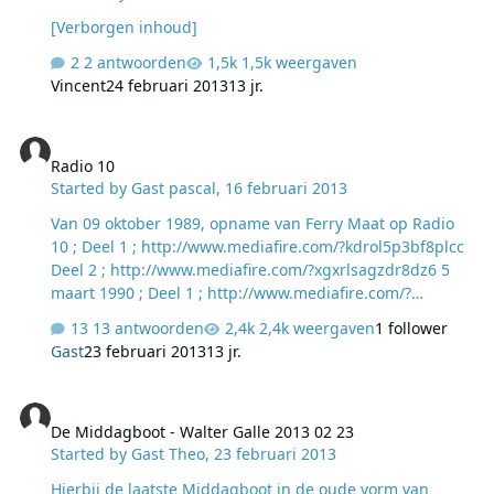
[Verborgen inhoud]
2 antwoorden
1,5k weergaven
Vincent
24 februari 2013
13 jr.
Radio 10
Radio 10
Started by
Gast pascal
,
16 februari 2013
Van 09 oktober 1989, opname van Ferry Maat op Radio
10 ; Deel 1 ; http://www.mediafire.com/?kdrol5p3bf8plcc
Deel 2 ; http://www.mediafire.com/?xgxrlsagzdr8dz6 5
maart 1990 ; Deel 1 ; http://www.mediafire.com/?
386fvkub25b0958 Deel 2 ; http://www.mediafire.com/?
13 antwoorden
2,4k weergaven
1 follower
8bi5nug49ki91ma Deel 3 ; http://www.mediafire.com/?
Gast
23 februari 2013
13 jr.
nu8wd22qi30hwjs 25 april 1990 (laatste soul show)
http://www.mediafire.com/?zozymbznyhy 23 februari
De Middagboot - Walter Galle 2013 02 23
1990 Deel 1 ; http://www.mediafire.com/?
De Middagboot - Walter Galle 2013 02 23
a4f9jndwj1y2n4a Deel 2 ; http://www.mediafire.com/?
Started by
Gast Theo
,
23 februari 2013
a4f9jndwj1y2n4a Deel 3 ; http://www.mediafire.com/?
7hcbry1938ib4kb
Hierbij de laatste Middagboot in de oude vorm van