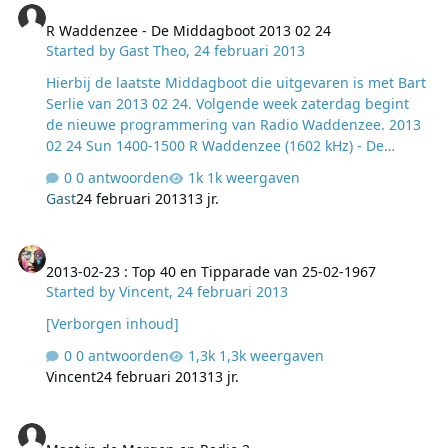
R Waddenzee - De Middagboot 2013 02 24
Started by
Gast Theo
,
24 februari 2013
Hierbij de laatste Middagboot die uitgevaren is met Bart
Serlie van 2013 02 24. Volgende week zaterdag begint
de nieuwe programmering van Radio Waddenzee. 2013
02 24 Sun 1400-1500 R Waddenzee (1602 kHz) - De
Middagboot - Bart Serlie... 2013 02 24 Sun 1500-1600 R
0 antwoorden
1k weergaven
Waddenzee (1602 kHz) - De Middagboot - Bart Serlie...
Gast
24 februari 2013
13 jr.
2013 02 24 Sun 1600-1700 R Waddenzee (1602 kHz) - De
Middagboot - Bart Serlie... We Transfer bestand. Klik op
2013-02-23 : Top 40 en Tipparade van 25-02-1967
link en volg de instructies. Tot 10 maart beschikbaar.
2013-02-23 : Top 40 en Tipparade van 25-02-1967
Download-link: http://we.tl/BLCuMr3xIE Theo
Started by
Vincent
,
24 februari 2013
[Verborgen inhoud]
0 antwoorden
1,3k weergaven
Vincent
24 februari 2013
13 jr.
Maat in de Morgen op Radio 2