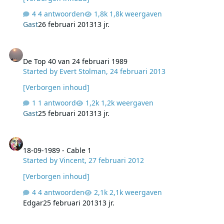
4 antwoorden
1,8k weergaven
Gast
26 februari 2013
13 jr.
De Top 40 van 24 februari 1989
De Top 40 van 24 februari 1989
Started by
Evert Stolman
,
24 februari 2013
[Verborgen inhoud]
1 antwoord
1,2k weergaven
Gast
25 februari 2013
13 jr.
18-09-1989 - Cable 1
18-09-1989 - Cable 1
Started by
Vincent
,
27 februari 2012
[Verborgen inhoud]
4 antwoorden
2,1k weergaven
Edgar
25 februari 2013
13 jr.
R Waddenzee - De Middagboot 2013 02 24