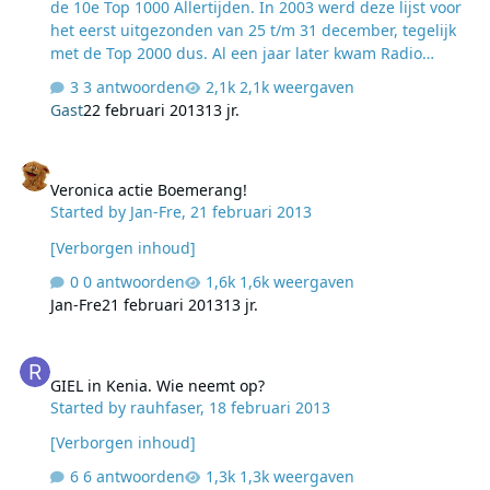
de 10e Top 1000 Allertijden. In 2003 werd deze lijst voor
het eerst uitgezonden van 25 t/m 31 december, tegelijk
met de Top 2000 dus. Al een jaar later kwam Radio
Veronica erachter dat concurreren met de Top 2000 een
3 antwoorden
2,1k weergaven
verloren zaak was en gingen ze een week naar voren.
Gast
22 februari 2013
13 jr.
Maar deze allereerste lijst dus niet. Presentatoren van
deze lijst waren o.a. Kas van Iersel, Ferry Maat, Toine
Veronica actie Boemerang!
van Peperstraten, Peter Teekamp, Arjen Grolleman,
Veronica actie Boemerang!
Michiel Veenstra en Adam Curry. Ik heb de hele lijst
Started by
Jan-Fre
,
21 februari 2013
opgenomen destijds. Het zijn 79 uren met de complete
lijst. Toen al herhaalde Radio Veronica 's nachts het
[Verborgen inhoud]
gedeelte wat overdag we…
0 antwoorden
1,6k weergaven
Jan-Fre
21 februari 2013
13 jr.
GIEL in Kenia. Wie neemt op?
GIEL in Kenia. Wie neemt op?
Started by
rauhfaser
,
18 februari 2013
[Verborgen inhoud]
6 antwoorden
1,3k weergaven