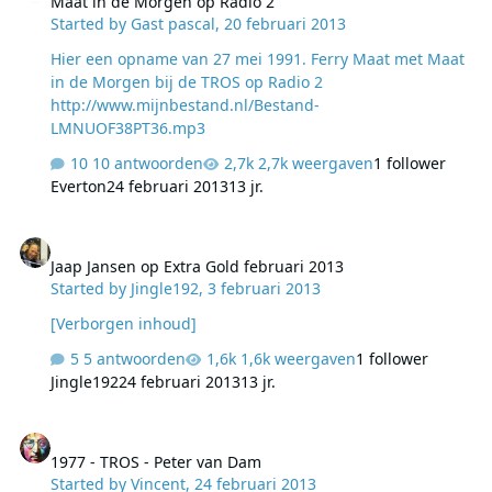
Maat in de Morgen op Radio 2
Started by
Gast pascal
,
20 februari 2013
Hier een opname van 27 mei 1991. Ferry Maat met Maat
in de Morgen bij de TROS op Radio 2
http://www.mijnbestand.nl/Bestand-
LMNUOF38PT36.mp3
10 antwoorden
2,7k weergaven
1 follower
Everton
24 februari 2013
13 jr.
Jaap Jansen op Extra Gold februari 2013
Jaap Jansen op Extra Gold februari 2013
Started by
Jingle192
,
3 februari 2013
[Verborgen inhoud]
5 antwoorden
1,6k weergaven
1 follower
Jingle192
24 februari 2013
13 jr.
1977 - TROS - Peter van Dam
1977 - TROS - Peter van Dam
Started by
Vincent
,
24 februari 2013