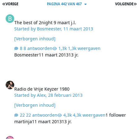
EERSTE PAGINA
L
VORIGE
PAGINA 442 VAN 467
VOLGENDE
The best of 2night 9 maart j.l.
The best of 2night 9 maart j.l.
Started by
Bosmeester
,
11 maart 2013
[Verborgen inhoud]
8 antwoorden
1,3k weergaven
Bosmeester
11 maart 2013
13 jr.
Radio de Vrije Keyzer 1980
Radio de Vrije Keyzer 1980
Started by
Alex
,
28 februari 2013
[Verborgen inhoud]
22 antwoorden
4,3k weergaven
1 follower
martinja
11 maart 2013
13 jr.
2013-03-09 / Extra Gold - Top 40 & Tipparade van 08 Maart 1980