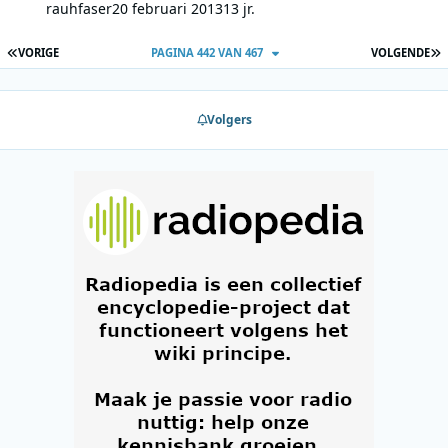
rauhfaser
20 februari 2013
13 jr.
EERSTE PAGINA
L
VORIGE
PAGINA 442 VAN 467
VOLGENDE
Volgers