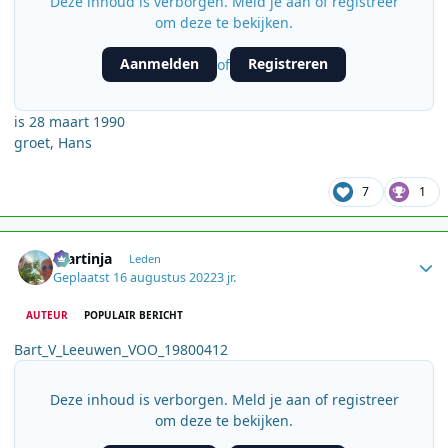
Deze inhoud is verborgen. Meld je aan of registreer
om deze te bekijken.
Aanmelden
Registreren
of
is 28 maart 1990
groet, Hans
7
1
Author stats
martinja
Leden
Geplaatst
16 augustus 2022
3 jr.
AUTEUR
POPULAIR BERICHT
Bart_V_Leeuwen_VOO_19800412
Deze inhoud is verborgen. Meld je aan of registreer
om deze te bekijken.