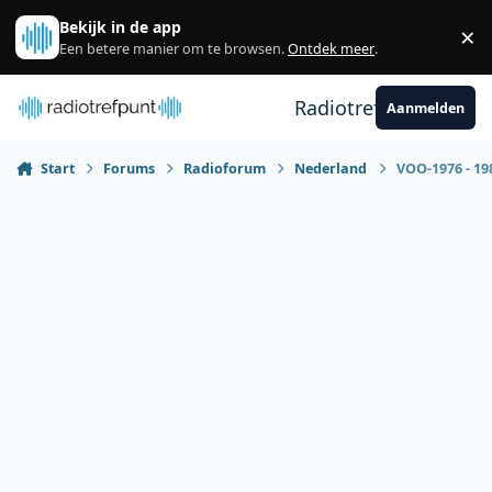
Spring naar bijdragen
Bekijk in de app
×
Sl
Een betere manier om te browsen.
Ontdek meer
.
Radiotrefpunt
Aanmelden
Start
Forums
Radioforum
Nederland
VOO-1976 - 198