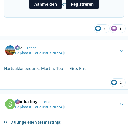
Aanmelden
Registreren
of
7
3
Author stats
Eric
Leden
Geplaatst
5 augustus 2022
4 jr.
Hartstikke bedankt Martin. Top !! Grts Eric
2
Author stats
Samba-boy
Leden
Geplaatst
5 augustus 2022
4 jr.
7 uur geleden zei martinja: