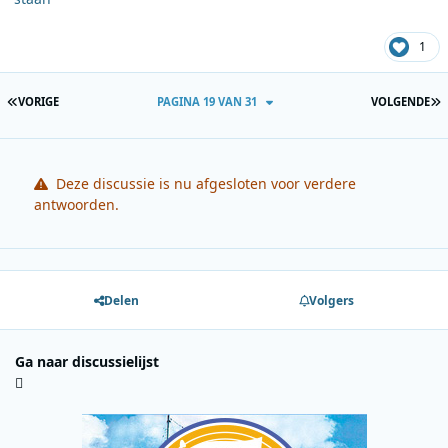
1
EERSTE PAGINA
L
VORIGE
PAGINA 19 VAN 31
VOLGENDE
Deze discussie is nu afgesloten voor verdere
antwoorden.
Delen
Volgers
Ga naar discussielijst