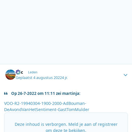
Author stats
Eric
Leden
Geplaatst
4 augustus 2022
4 jr.
Op 26-7-2022 om 11:11 zei martinja:
VOO-R2-19940304-1900-2000-AdBouman-
DeAvondVanHetSentiment-GastTomMulder
Deze inhoud is verborgen. Meld je aan of registreer
om deze te bekijken.