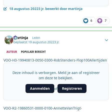
18 augustus 2022
3 jr.
bewerkt door martinja
6
7
Author stats
martinja
Leden
Geplaatst
19 augustus 2022
3 jr.
AUTEUR
POPULAIR BERICHT
VOO-H3-19940813-0050-0300-RobStenders-Flop100Allertijden
Deze inhoud is verborgen. Meld je aan of registreer
om deze te bekijken.
Aanmelden
Registreren
of
VOO-R2-19860531-0000-0100-AnnetteVanTrigt-