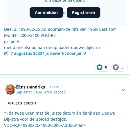
om deze te bekijken.
Aanmelden
Registreren
of
Deel 2..1993-02-26 Ad Bouman-de hits van 1969-Gast Tom
Mulder 2000-2100 VOO-R2
gr jan V
met dank alsnog aan de uploader douwe dijkstra
7 augustus 2022
4 jr.
bewerkt door jan V
8
3
Author stats
Hans Hendriks
Leden
Geplaatst
7 augustus 2022
4 jr.
POPULAIR BERICHT
*) de twee uren met de juiste datum én dank aan Douwe
Dijkstra voor de upload destijds.
VOO-R2-19930226-1900-2000-AdBouman-