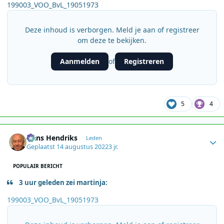
199003_VOO_BvL_19051973
Deze inhoud is verborgen. Meld je aan of registreer
om deze te bekijken.
Aanmelden
Registreren
of
5
4
Author stats
Hans Hendriks
Leden
Geplaatst
14 augustus 2022
3 jr.
POPULAIR BERICHT
3 uur geleden zei martinja:
199003_VOO_BvL_19051973