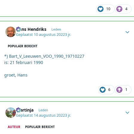
10
4
Author stats
Hans Hendriks
Leden
Geplaatst
10 augustus 2022
3 jr.
POPULAIR BERICHT
*) Bart_V_Leeuwen_VOO_1990_19710227
is: 21 februari 1990
groet, Hans
6
1
Author stats
martinja
Leden
Geplaatst
14 augustus 2022
3 jr.
AUTEUR
POPULAIR BERICHT