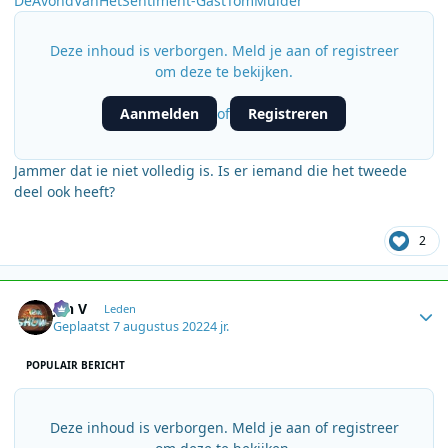
DeAvondVanHetSentiment-GastTomMulder
Deze inhoud is verborgen. Meld je aan of registreer
om deze te bekijken.
Aanmelden
Registreren
of
Jammer dat ie niet volledig is. Is er iemand die het tweede
deel ook heeft?
2
Author stats
jan V
Leden
Geplaatst
7 augustus 2022
4 jr.
POPULAIR BERICHT
Deze inhoud is verborgen. Meld je aan of registreer