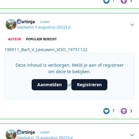
7
5
Author stats
martinja
Leden
Geplaatst
9 augustus 2022
3 jr.
AUTEUR
POPULAIR BERICHT
198911_Bart_V_Leeuwen_VOO_19751122
Deze inhoud is verborgen. Meld je aan of registreer
om deze te bekijken.
Aanmelden
Registreren
of
7
3
Author stats
martinja
Leden
Geplaatst
10 augustus 2022
3 jr.