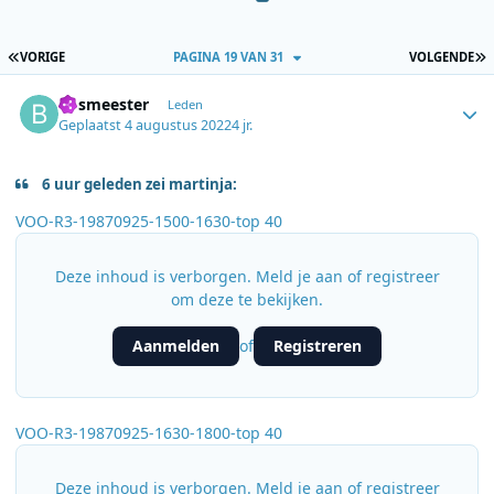
EERSTE PAGINA
L
VORIGE
PAGINA 19 VAN 31
VOLGENDE
Author stats
Bosmeester
Leden
Geplaatst
4 augustus 2022
4 jr.
6 uur geleden zei martinja:
VOO-R3-19870925-1500-1630-top 40
Deze inhoud is verborgen. Meld je aan of registreer
om deze te bekijken.
Aanmelden
Registreren
of
VOO-R3-19870925-1630-1800-top 40
Deze inhoud is verborgen. Meld je aan of registreer