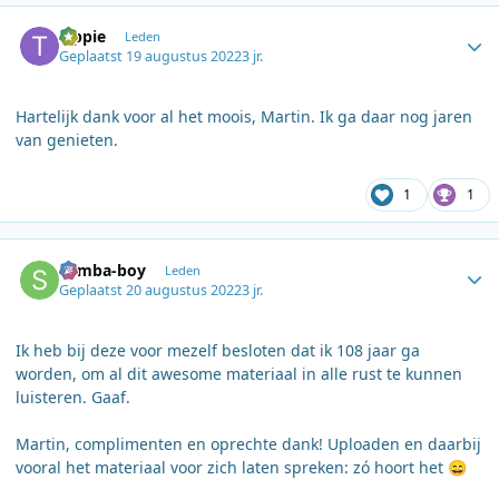
Author stats
Tippie
Leden
Geplaatst
19 augustus 2022
3 jr.
Hartelijk dank voor al het moois, Martin. Ik ga daar nog jaren
van genieten.
1
1
Author stats
Samba-boy
Leden
Geplaatst
20 augustus 2022
3 jr.
Ik heb bij deze voor mezelf besloten dat ik 108 jaar ga
worden, om al dit awesome materiaal in alle rust te kunnen
luisteren. Gaaf.
Martin, complimenten en oprechte dank! Uploaden en daarbij
vooral het materiaal voor zich laten spreken: zó hoort het
😄