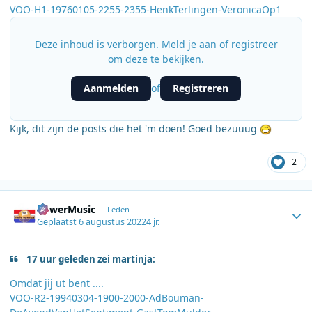
VOO-H1-19760105-2255-2355-HenkTerlingen-VeronicaOp1
Deze inhoud is verborgen. Meld je aan of registreer
om deze te bekijken.
Aanmelden
Registreren
of
Kijk, dit zijn de posts die het 'm doen! Goed bezuuug
2
Author stats
PowerMusic
Leden
Geplaatst
6 augustus 2022
4 jr.
17 uur geleden zei martinja:
Omdat jij ut bent ....
VOO-R2-19940304-1900-2000-AdBouman-