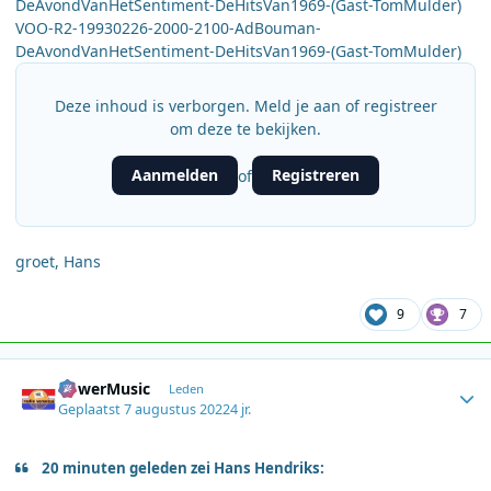
DeAvondVanHetSentiment-DeHitsVan1969-(Gast-TomMulder)
VOO-R2-19930226-2000-2100-AdBouman-
DeAvondVanHetSentiment-DeHitsVan1969-(Gast-TomMulder)
Deze inhoud is verborgen. Meld je aan of registreer
om deze te bekijken.
Aanmelden
Registreren
of
groet, Hans
9
7
Author stats
PowerMusic
Leden
Geplaatst
7 augustus 2022
4 jr.
20 minuten geleden zei Hans Hendriks: