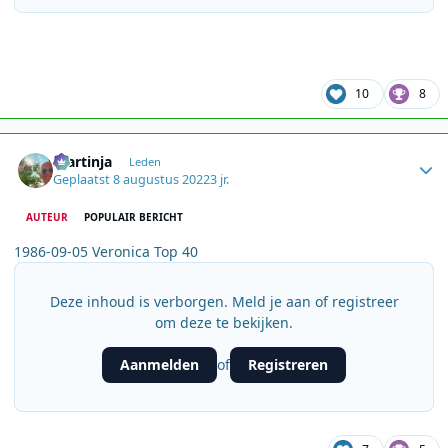
10
8
Author stats
martinja
Leden
Geplaatst
8 augustus 2022
3 jr.
AUTEUR
POPULAIR BERICHT
1986-09-05 Veronica Top 40
Deze inhoud is verborgen. Meld je aan of registreer
om deze te bekijken.
Aanmelden
Registreren
of