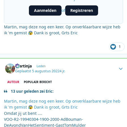
Aanmelden
Registreren
of
Martin, mag deze nog een keer. Op onverklaarbare wijze heb
ik 'm gemist
Dank is groot, Grts Eric
😰
1
Author stats
martinja
Leden
Geplaatst
5 augustus 2022
4 jr.
AUTEUR
POPULAIR BERICHT
13 uur geleden zei Eric:
Martin, mag deze nog een keer. Op onverklaarbare wijze heb
ik 'm gemist
Dank is groot, Grts Eric
😰
Omdat jij ut bent ....
VOO-R2-19940304-1900-2000-AdBouman-
DeAvondVanHetSentiment-GastTomMulder