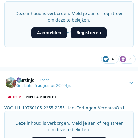
Deze inhoud is verborgen. Meld je aan of registreer
om deze te bekijken.
Aanmelden
Registreren
of
4
2
Author stats
martinja
Leden
Geplaatst
5 augustus 2022
4 jr.
AUTEUR
POPULAIR BERICHT
VOO-H1-19760105-2255-2355-HenkTerlingen-VeronicaOp1
Deze inhoud is verborgen. Meld je aan of registreer
om deze te bekijken.