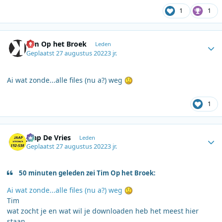
1
1
Author stats
Tim Op het Broek
Leden
Geplaatst
27 augustus 2022
3 jr.
Ai wat zonde...alle files (nu a?) weg
1
Author stats
Jaap De Vries
Leden
Geplaatst
27 augustus 2022
3 jr.
50 minuten geleden zei Tim Op het Broek:
Ai wat zonde...alle files (nu a?) weg
Tim
wat zocht je en wat wil je downloaden heb het meest hier
staan