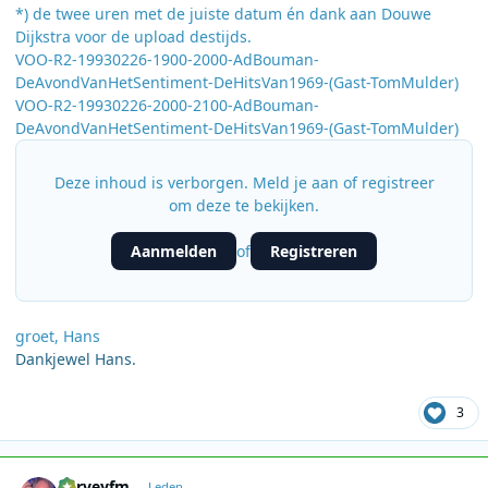
*) de twee uren met de juiste datum én dank aan Douwe
Dijkstra voor de upload destijds.
VOO-R2-19930226-1900-2000-AdBouman-
DeAvondVanHetSentiment-DeHitsVan1969-(Gast-TomMulder)
VOO-R2-19930226-2000-2100-AdBouman-
DeAvondVanHetSentiment-DeHitsVan1969-(Gast-TomMulder)
Deze inhoud is verborgen. Meld je aan of registreer
om deze te bekijken.
Aanmelden
Registreren
of
groet, Hans
Dankjewel Hans.
3
Author stats
harveyfm
Leden