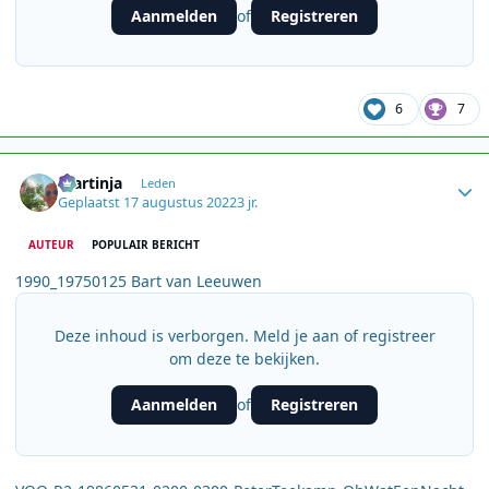
Aanmelden
Registreren
of
6
7
Author stats
martinja
Leden
Geplaatst
17 augustus 2022
3 jr.
AUTEUR
POPULAIR BERICHT
1990_19750125 Bart van Leeuwen
Deze inhoud is verborgen. Meld je aan of registreer
om deze te bekijken.
Aanmelden
Registreren
of