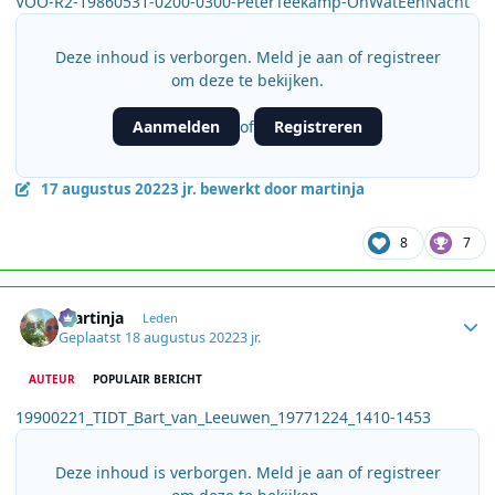
VOO-R2-19860531-0200-0300-PeterTeekamp-OhWatEenNacht
Deze inhoud is verborgen. Meld je aan of registreer
om deze te bekijken.
Aanmelden
Registreren
of
17 augustus 2022
3 jr.
bewerkt door martinja
8
7
Author stats
martinja
Leden
Geplaatst
18 augustus 2022
3 jr.
AUTEUR
POPULAIR BERICHT
19900221_TIDT_Bart_van_Leeuwen_19771224_1410-1453
Deze inhoud is verborgen. Meld je aan of registreer