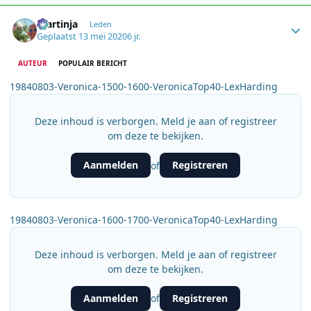
Author stats
martinja
Leden
Geplaatst
13 mei 2020
6 jr.
AUTEUR
POPULAIR BERICHT
19840803-Veronica-1500-1600-VeronicaTop40-LexHarding
Deze inhoud is verborgen. Meld je aan of registreer
om deze te bekijken.
Aanmelden
Registreren
of
19840803-Veronica-1600-1700-VeronicaTop40-LexHarding
Deze inhoud is verborgen. Meld je aan of registreer
om deze te bekijken.
Aanmelden
Registreren
of