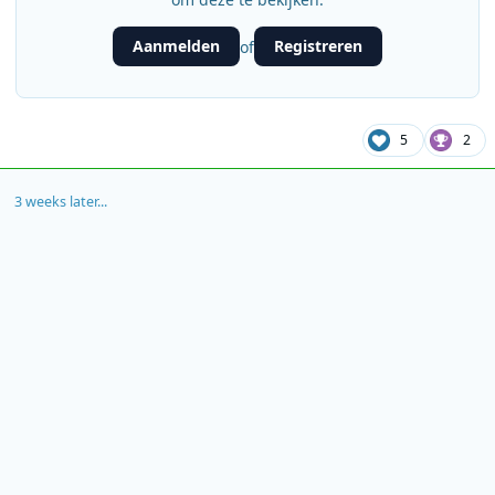
Aanmelden
Registreren
of
5
2
3 weeks later...