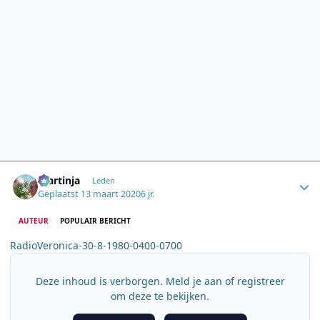
Author stats
martinja
Leden
Geplaatst
13 maart 2020
6 jr.
AUTEUR
POPULAIR BERICHT
RadioVeronica-30-8-1980-0400-0700
Deze inhoud is verborgen. Meld je aan of registreer
om deze te bekijken.