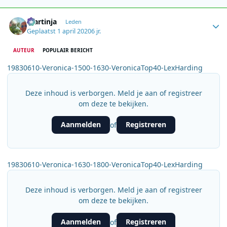
Author stats
martinja
Leden
Geplaatst
1 april 2020
6 jr.
AUTEUR
POPULAIR BERICHT
19830610-Veronica-1500-1630-VeronicaTop40-LexHarding
Deze inhoud is verborgen. Meld je aan of registreer
om deze te bekijken.
Aanmelden
Registreren
of
19830610-Veronica-1630-1800-VeronicaTop40-LexHarding
Deze inhoud is verborgen. Meld je aan of registreer
om deze te bekijken.
Aanmelden
Registreren
of