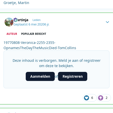
Groetje, Martin
Author stats
martinja
Leden
Geplaatst
6 mei 2020
6 jr.
AUTEUR
POPULAIR BERICHT
19770808-Veronica-2255-2355-
OpnamesTheDayTheMusicDied-TomCollins
Deze inhoud is verborgen. Meld je aan of registreer
om deze te bekijken.
Aanmelden
Registreren
of
6
2
Author stats