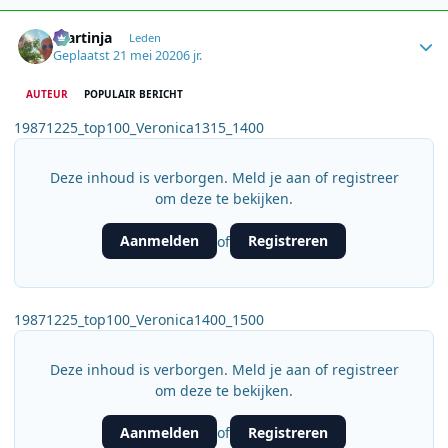
Author stats
martinja
Leden
Geplaatst
21 mei 2020
6 jr.
AUTEUR
POPULAIR BERICHT
19871225_top100_Veronica1315_1400
Deze inhoud is verborgen. Meld je aan of registreer
om deze te bekijken.
Aanmelden
Registreren
of
19871225_top100_Veronica1400_1500
Deze inhoud is verborgen. Meld je aan of registreer
om deze te bekijken.
Aanmelden
Registreren
of