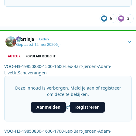
6
3
Author stats
martinja
Leden
Geplaatst
12 mei 2020
6 jr.
AUTEUR
POPULAIR BERICHT
VOO-H3-19850830-1500-1600-Lex-Bart-Jeroen-Adam-
LiveUitScheveningen
Deze inhoud is verborgen. Meld je aan of registreer
om deze te bekijken.
Aanmelden
Registreren
of
VOO-H3-19850830-1600-1700-Lex-Bart-Jeroen-Adam-