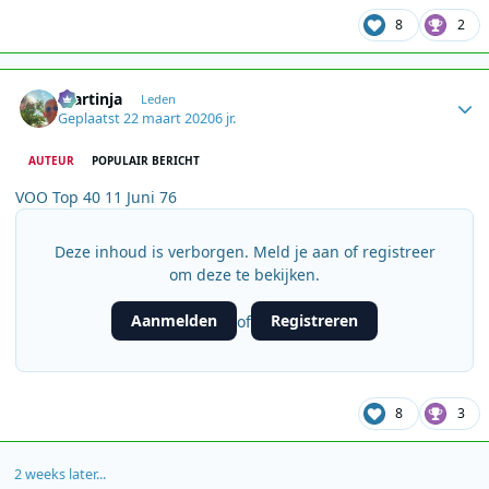
8
2
Author stats
martinja
Leden
Geplaatst
22 maart 2020
6 jr.
AUTEUR
POPULAIR BERICHT
VOO Top 40 11 Juni 76
Deze inhoud is verborgen. Meld je aan of registreer
om deze te bekijken.
Aanmelden
Registreren
of
8
3
2 weeks later...