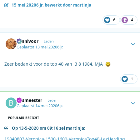
15 mei 2020
6 jr.
bewerkt door martinja
6
4
Author stats
Omnivoor
Leden
Geplaatst
13 mei 2020
6 jr.
Zeer bedankt voor de top 40 van 3 8 1984, MJA
1
Author stats
Bosmeester
Leden
Geplaatst
14 mei 2020
6 jr.
POPULAIR BERICHT
Op 13-5-2020 om 09:16 zei martinja:
19840803-Veronica-1500-1600-VeronicaTop40-LexHarding