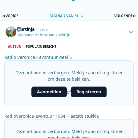
EERSTE PAGINA
L
VORIGE
PAGINA 7 VAN 31
VOLGENDE
Author stats
martinja
Leden
Geplaatst
21 februari 2020
6 jr.
AUTEUR
POPULAIR BERICHT
Radio Veronica - avontuur deel 5
Deze inhoud is verborgen. Meld je aan of registreer
om deze te bekijken.
Aanmelden
Registreren
of
RadioVeronica-avontuur 1984 - laatste stukkie
Deze inhoud is verborgen. Meld je aan of registreer
om deze te bekijken.