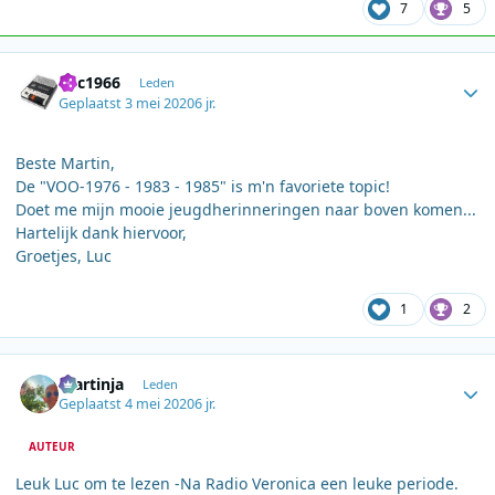
7
5
Author stats
Luc1966
Leden
Geplaatst
3 mei 2020
6 jr.
Beste Martin,
De "VOO-1976 - 1983 - 1985" is m'n favoriete topic!
Doet me mijn mooie jeugdherinneringen naar boven komen...
Hartelijk dank hiervoor,
Groetjes, Luc
1
2
Author stats
martinja
Leden
Geplaatst
4 mei 2020
6 jr.
AUTEUR
Leuk Luc om te lezen -Na Radio Veronica een leuke periode.