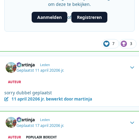
om deze te bekijken.
Aanmelden
Registreren
of
7
3
Author stats
martinja
Leden
Geplaatst
11 april 2020
6 jr.
AUTEUR
sorry dubbel geplaatst
11 april 2020
6 jr.
bewerkt door martinja
Author stats
martinja
Leden
Geplaatst
17 april 2020
6 jr.
AUTEUR
POPULAIR BERICHT