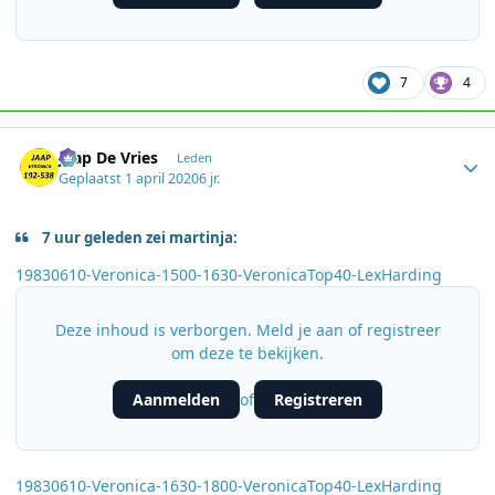
7
4
Author stats
Jaap De Vries
Leden
Geplaatst
1 april 2020
6 jr.
7 uur geleden zei martinja:
19830610-Veronica-1500-1630-VeronicaTop40-LexHarding
Deze inhoud is verborgen. Meld je aan of registreer
om deze te bekijken.
Aanmelden
Registreren
of
19830610-Veronica-1630-1800-VeronicaTop40-LexHarding