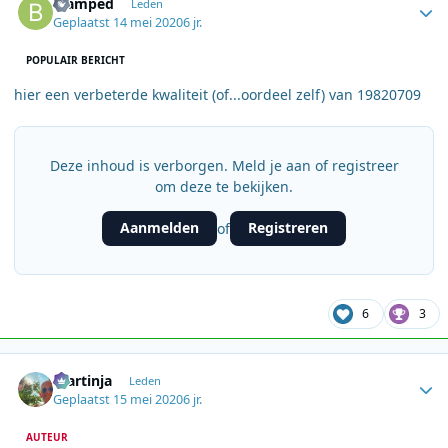
Biamped
Leden
Geplaatst
14 mei 2020
6 jr.
POPULAIR BERICHT
hier een verbeterde kwaliteit (of...oordeel zelf) van 19820709
Deze inhoud is verborgen. Meld je aan of registreer
om deze te bekijken.
Aanmelden
Registreren
of
6
3
Author stats
martinja
Leden
Geplaatst
15 mei 2020
6 jr.
AUTEUR