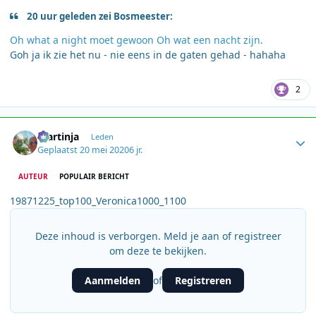
20 uur geleden zei Bosmeester:
Oh what a night moet gewoon Oh wat een nacht zijn.
Goh ja ik zie het nu - nie eens in de gaten gehad - hahaha
2
Author stats
martinja
Leden
Geplaatst
20 mei 2020
6 jr.
AUTEUR
POPULAIR BERICHT
19871225_top100_Veronica1000_1100
Deze inhoud is verborgen. Meld je aan of registreer
om deze te bekijken.
Aanmelden
Registreren
of