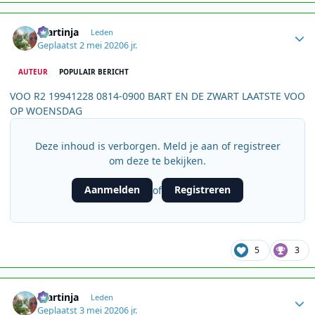
Author stats
martinja
Leden
Geplaatst
2 mei 2020
6 jr.
AUTEUR
POPULAIR BERICHT
VOO R2 19941228 0814-0900 BART EN DE ZWART LAATSTE VOO
OP WOENSDAG
Deze inhoud is verborgen. Meld je aan of registreer
om deze te bekijken.
Aanmelden
Registreren
of
5
3
Author stats
martinja
Leden
Geplaatst
3 mei 2020
6 jr.