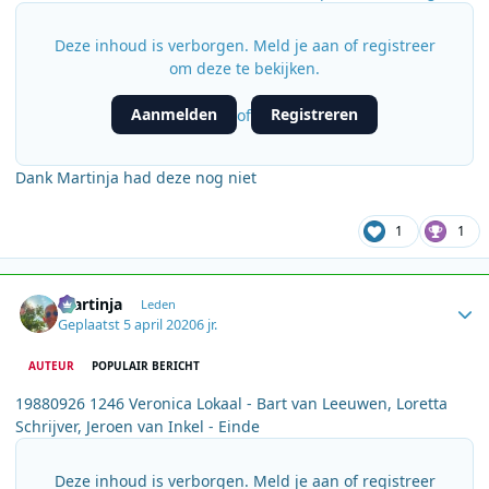
Deze inhoud is verborgen. Meld je aan of registreer
om deze te bekijken.
Aanmelden
Registreren
of
Dank Martinja had deze nog niet
1
1
Author stats
martinja
Leden
Geplaatst
5 april 2020
6 jr.
AUTEUR
POPULAIR BERICHT
19880926 1246 Veronica Lokaal - Bart van Leeuwen, Loretta
Schrijver, Jeroen van Inkel - Einde
Deze inhoud is verborgen. Meld je aan of registreer