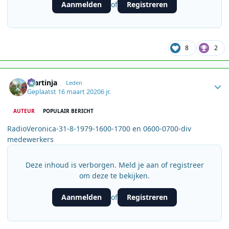
Aanmelden
Registreren
of
8
2
Author stats
martinja
Leden
Geplaatst
16 maart 2020
6 jr.
AUTEUR
POPULAIR BERICHT
RadioVeronica-31-8-1979-1600-1700 en 0600-0700-div
medewerkers
Deze inhoud is verborgen. Meld je aan of registreer
om deze te bekijken.
Aanmelden
Registreren
of