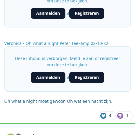
om deze te bekijken.
Aanmelden
Registreren
of
Veronica - Oh what a night Peter Teekamp 02-10-82
Deze inhoud is verborgen. Meld je aan of registreer
om deze te bekijken.
Aanmelden
Registreren
of
Oh what a night moet gewoon Oh wat een nacht zijn.
4
1
Author stats