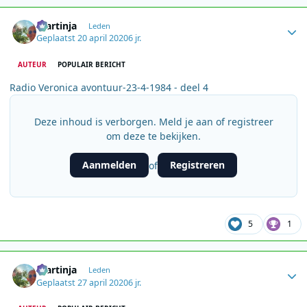
Author stats
martinja
Leden
Geplaatst
20 april 2020
6 jr.
AUTEUR
POPULAIR BERICHT
Radio Veronica avontuur-23-4-1984 - deel 4
Deze inhoud is verborgen. Meld je aan of registreer
om deze te bekijken.
Aanmelden
Registreren
of
5
1
Author stats
martinja
Leden
Geplaatst
27 april 2020
6 jr.