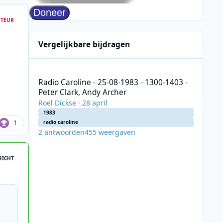
TEUR
Vergelijkbare bijdragen
Radio Caroline - 25-08-1983 - 1300-1403 - Peter Clark, And
Radio Caroline - 25-08-1983 - 1300-1403 -
Peter Clark, Andy Archer
Roel Dickse
·
28 april
1983
1
radio caroline
2
antwoorden
455
weergaven
RICHT