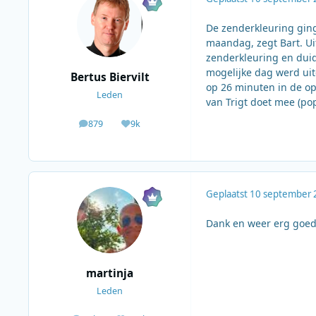
De zenderkleuring ging 
maandag, zegt Bart. U
zenderkleuring en duide
mogelijke dag werd uit
Bertus Biervilt
op 26 minuten in de op
Leden
van Trigt doet mee (po
879
9k
berichten
Waardering
Geplaatst
10 september 
Dank en weer erg goed 
martinja
Leden