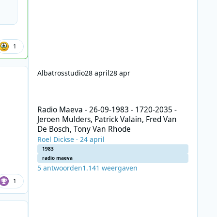
1
Albatrosstudio
28 april
28 apr
Radio Maeva - 26-09-1983 - 1720-2035 - Jeroen Mulders, P
Radio Maeva - 26-09-1983 - 1720-2035 -
Jeroen Mulders, Patrick Valain, Fred Van
De Bosch, Tony Van Rhode
Roel Dickse
·
24 april
1983
radio maeva
5
antwoorden
1.141
weergaven
1