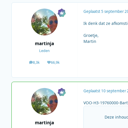
Geplaatst
5 september 2
Ik denk dat ze afkomsti
Groetje,
Martin
martinja
Leden
8,3k
66,9k
berichten
Waardering
Geplaatst
10 september 
VOO-H3-19760000-Bar
Deze inhoud
martinja