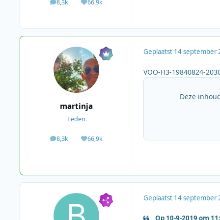
8,3k
66,9k
berichten
Waardering
Geplaatst
14 september 
VOO-H3-19840824-2030
Deze inhoud
martinja
Leden
8,3k
66,9k
berichten
Waardering
Geplaatst
14 september 
Op 10-9-2019 om 11:5