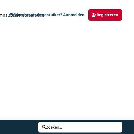
mns
Dossier
Fotoalbum
Geregistreerde gebruiker? Aanmelden
Registreren
Zoeken...