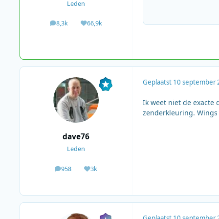
Leden
8,3k
66,9k
berichten
Waardering
Geplaatst
10 september 
Ik weet niet de exacte
zenderkleuring. Wings 
dave76
Leden
958
3k
berichten
Waardering
Geplaatst
10 september 