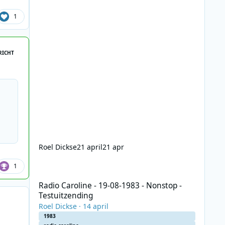
1
RICHT
Roel Dickse
21 april
21 apr
Radio Caroline - 19-08-1983 - Nonstop - Testuitzending
1
Radio Caroline - 19-08-1983 - Nonstop -
Testuitzending
Roel Dickse
·
14 april
1983