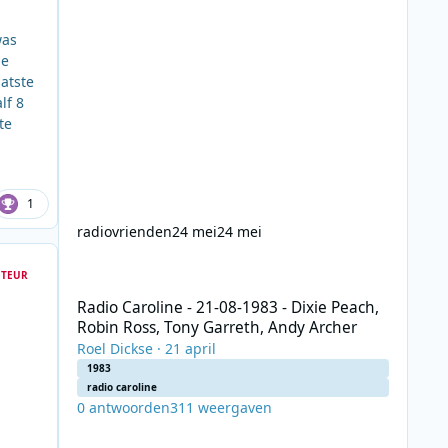
was
de
aatste
lf 8
te
1
radiovrienden
24 mei
24 mei
Radio Caroline - 21-08-1983 - Dixie Peach, Robin Ross, To
TEUR
Radio Caroline - 21-08-1983 - Dixie Peach,
Robin Ross, Tony Garreth, Andy Archer
Roel Dickse
·
21 april
1983
radio caroline
0
antwoorden
311
weergaven