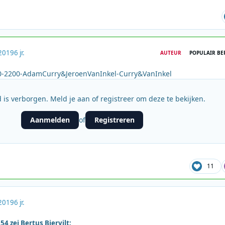
2019
6 jr.
AUTEUR
POPULAIR BE
-2200-AdamCurry&JeroenVanInkel-Curry&VanInkel
 is verborgen. Meld je aan of registreer om deze te bekijken.
Aanmelden
Registreren
of
11
2019
6 jr.
4 zei Bertus Biervilt: