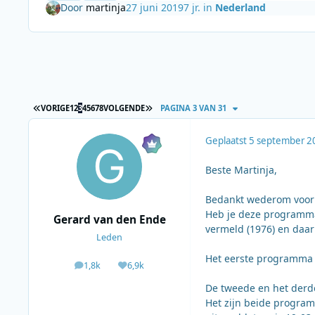
Door
martinja
27 juni 2019
7 jr.
in
Nederland
EERSTE PAGINA
LAATSTE PAGINA
VORIGE
1
2
3
4
5
6
7
8
VOLGENDE
PAGINA 3 VAN 31
Geplaatst
5 september 2
Beste Martinja,
Bedankt wederom voor
Heb je deze programma'
Gerard van den Ende
vermeld (1976) en daar 
Leden
Het eerste programma 
1,8k
6,9k
berichten
Waardering
De tweede en het derd
Het zijn beide program