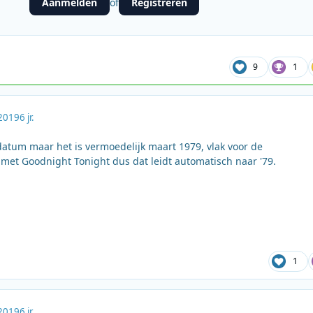
Aanmelden
Registreren
of
9
1
2019
6 jr.
 datum maar het is vermoedelijk maart 1979, vlak voor de
met Goodnight Tonight dus dat leidt automatisch naar '79.
1
2019
6 jr.