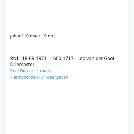
johan1
10 maart
10 mrt
RNI - 18-09-1971 - 1600-1717 - Leo van der Goot - Driemaster
RNI - 18-09-1971 - 1600-1717 - Leo van der Goot -
Driemaster
Roel Dickse
·
1 maart
7
antwoorden
781
weergaven