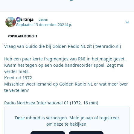
Author stats
martinja
Leden
Geplaatst
13 december 2021
4 jr.
POPULAIR BERICHT
Vraag van Guido die bij Golden Radio NL zit ( tvenradio.nl)
Heb een paar korte fragmentjes van RNI in het mapje gezet.
Kwam het tegen op een oude bandrecorder spoel. Zegt me
verder niets.
Komt uit 1972.
Misschien weet iemand op Golden Radio NL er wat meer over
te vertellen?
Radio Northsea International 01 (1972, 16 min)
Deze inhoud is verborgen. Meld je aan of registreer
om deze te bekijken.