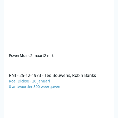
PowerMusic
2 maart
2 mrt
RNI - 25-12-1973 - Ted Bouwens, Robin Banks
RNI - 25-12-1973 - Ted Bouwens, Robin Banks
Roel Dickse
·
20 januari
0
antwoorden
390
weergaven