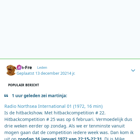
Author stats
Jan-Fre
Leden
Geplaatst
13 december 2021
4 jr.
POPULAIR BERICHT
1 uur geleden zei martinja:
Radio Northsea International 01 (1972, 16 min)
Is de hitbackshow. Met hitbackcompetition # 22.
Hitbackcompetition # 25 was op 6 februari. Vermoedelijk dus
drie weken eerder op zondag. Als we er tenminste vanuit
mogen gaan dat de competition iedere week was. Dan kom ik
uit op
zondag 16 januari 1972 van 22:15-22:31.
Dj is Mike