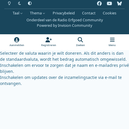
Heldere modus
Donkere modus
Systeemvoorkeur
f
y
b
a
o
l
Taal
Thema
Privacybeleid
Contact
Cookies
c
u
u
Onderdeel van de Radio Erfgoed Community
e
t
e
Powered by
Invision Community
b
u
s
o
b
k
o
e
y
Aanmelden
Registreren
Zoeken
Menu
k
Selecteer de valuta waarin je wilt doneren. Als dit anders is dan
de standaardvaluta, wordt het bedrag automatisch omgewisseld.
Inschakelen om ervoor te zorgen dat je naam en e-mailadres privé
blijven.
Inschakelen om updates over de inzamelingsactie via e-mail te
ontvangen.