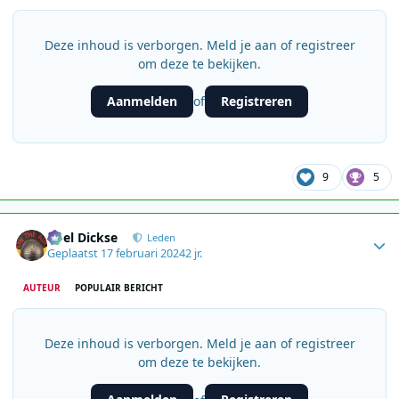
Deze inhoud is verborgen. Meld je aan of registreer
om deze te bekijken.
Aanmelden
Registreren
of
9
5
Author stats
Roel Dickse
Leden
Geplaatst
17 februari 2024
2 jr.
AUTEUR
POPULAIR BERICHT
Deze inhoud is verborgen. Meld je aan of registreer
om deze te bekijken.