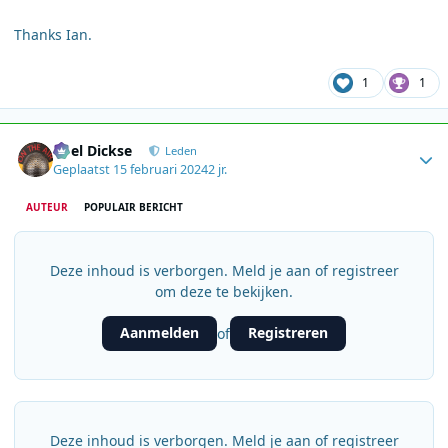
Thanks Ian.
1
1
Author stats
Roel Dickse
Leden
Geplaatst
15 februari 2024
2 jr.
AUTEUR
POPULAIR BERICHT
Deze inhoud is verborgen. Meld je aan of registreer
om deze te bekijken.
Aanmelden
Registreren
of
Deze inhoud is verborgen. Meld je aan of registreer