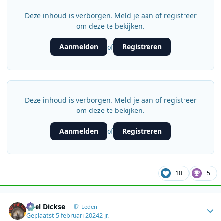
Deze inhoud is verborgen. Meld je aan of registreer
om deze te bekijken.
Aanmelden
Registreren
of
Deze inhoud is verborgen. Meld je aan of registreer
om deze te bekijken.
Aanmelden
Registreren
of
10
5
Author stats
Roel Dickse
Leden
Geplaatst
5 februari 2024
2 jr.