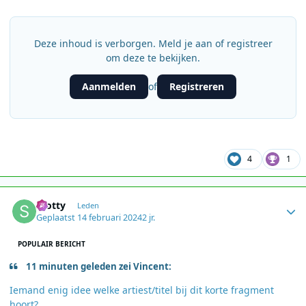
Deze inhoud is verborgen. Meld je aan of registreer
om deze te bekijken.
Aanmelden
Registreren
of
4
1
Author stats
scotty
Leden
Geplaatst
14 februari 2024
2 jr.
POPULAIR BERICHT
11 minuten geleden zei Vincent:
Iemand enig idee welke artiest/titel bij dit korte fragment
hoort?