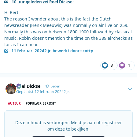
10 uur geleden zei Roel Dickse:
Hi Bert
The reason I wonder about this is the fact the Dutch
newsreader (Henk Meeuwis) was normally on air live on 259.
Normally this was on between 1800-1900 followed by classical
music. Robin doesn’t mention the time on the 389 airchecks as
far as I can hear.
11 februari 2024
2 jr.
bewerkt door scotty
3
1
Author stats
Roel Dickse
Leden
Geplaatst
12 februari 2024
2 jr.
AUTEUR
POPULAIR BERICHT
Deze inhoud is verborgen. Meld je aan of registreer
om deze te bekijken.