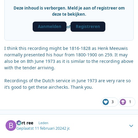
Deze inhoud is verborgen. Meld je aan of registreer om
deze te bekijken.
Aanmelden
Registreren
of
I think this recording might be 1816-1828 as Henk Meeuwis
normally presented his hour from 1800-1900 on 259. It may
also be on 8th June 1973 as it is similar to the recording above
with the tender arriving.
Recordings of the Dutch service in June 1973 are very rare so
it’s good to get these airchecks. Thank you.
3
1
Author stats
bert ree
Leden
Geplaatst
11 februari 2024
2 jr.