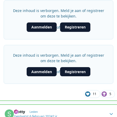
Deze inhoud is verborgen. Meld je aan of registreer
om deze te bekijken.
Aanmelden
Registreren
of
Deze inhoud is verborgen. Meld je aan of registreer
om deze te bekijken.
Aanmelden
Registreren
of
11
5
Author stats
scotty
Leden
Geplaatst
6 februari 2024
2 jr.