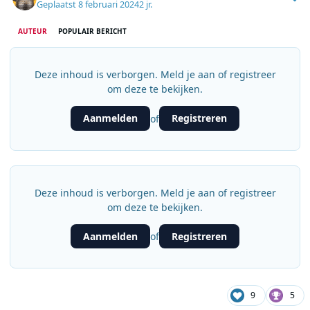
Geplaatst
8 februari 2024
2 jr.
AUTEUR
POPULAIR BERICHT
Deze inhoud is verborgen. Meld je aan of registreer
om deze te bekijken.
Aanmelden
Registreren
of
Deze inhoud is verborgen. Meld je aan of registreer
om deze te bekijken.
Aanmelden
Registreren
of
9
5