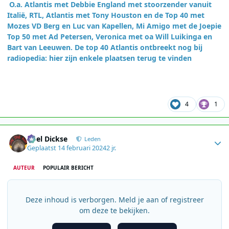
O.a. Atlantis met Debbie England met stoorzender vanuit
Italië, RTL, Atlantis met Tony Houston en de Top 40 met
Mozes VD Berg en Luc van Kapellen, Mi Amigo met de Joepie
Top 50 met Ad Petersen, Veronica met oa Will Luikinga en
Bart van Leeuwen. De top 40 Atlantis ontbreekt nog bij
radiopedia: hier zijn enkele plaatsen terug te vinden
4
1
Author stats
Roel Dickse
Leden
Geplaatst
14 februari 2024
2 jr.
AUTEUR
POPULAIR BERICHT
Deze inhoud is verborgen. Meld je aan of registreer
om deze te bekijken.