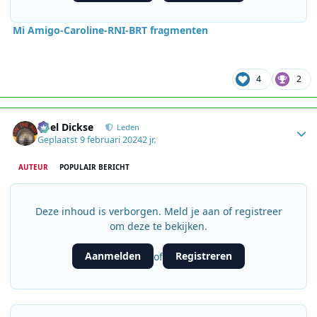
Mi Amigo-Caroline-RNI-BRT fragmenten
4
2
Author stats
Roel Dickse
Leden
Geplaatst
9 februari 2024
2 jr.
AUTEUR
POPULAIR BERICHT
Deze inhoud is verborgen. Meld je aan of registreer
om deze te bekijken.
Aanmelden
Registreren
of