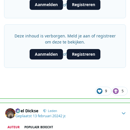
Aanmelden
Registreren
of
Deze inhoud is verborgen. Meld je aan of registreer
om deze te bekijken.
Aanmelden
Registreren
of
9
5
Author stats
Roel Dickse
Leden
Geplaatst
13 februari 2024
2 jr.
AUTEUR
POPULAIR BERICHT