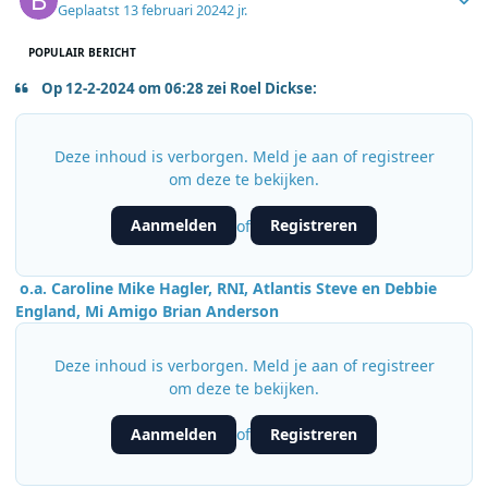
Geplaatst
13 februari 2024
2 jr.
POPULAIR BERICHT
Op 12-2-2024 om 06:28 zei Roel Dickse:
Deze inhoud is verborgen. Meld je aan of registreer
om deze te bekijken.
Aanmelden
Registreren
of
o.a. Caroline Mike Hagler, RNI, Atlantis Steve en Debbie
England, Mi Amigo Brian Anderson
Deze inhoud is verborgen. Meld je aan of registreer
om deze te bekijken.
Aanmelden
Registreren
of