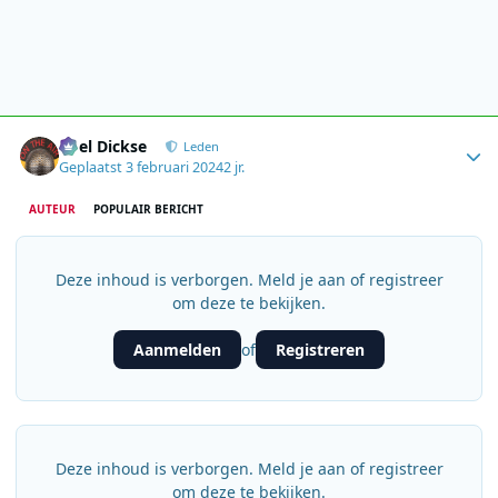
Author stats
Roel Dickse
Leden
Geplaatst
3 februari 2024
2 jr.
AUTEUR
POPULAIR BERICHT
Deze inhoud is verborgen. Meld je aan of registreer
om deze te bekijken.
Aanmelden
Registreren
of
Deze inhoud is verborgen. Meld je aan of registreer
om deze te bekijken.