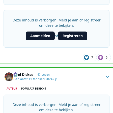
Deze inhoud is verborgen. Meld je aan of registreer
om deze te bekijken.
Aanmelden
Registreren
of
7
6
Author stats
Roel Dickse
Leden
Geplaatst
11 februari 2024
2 jr.
AUTEUR
POPULAIR BERICHT
Deze inhoud is verborgen. Meld je aan of registreer
om deze te bekijken.