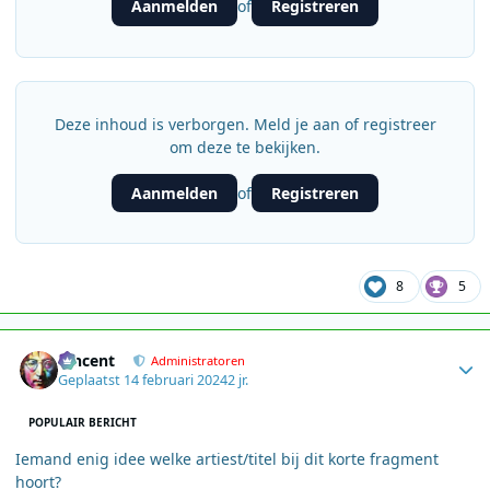
Aanmelden
Registreren
of
Deze inhoud is verborgen. Meld je aan of registreer
om deze te bekijken.
Aanmelden
Registreren
of
8
5
Author stats
Vincent
Administratoren
Geplaatst
14 februari 2024
2 jr.
POPULAIR BERICHT
Iemand enig idee welke artiest/titel bij dit korte fragment
hoort?