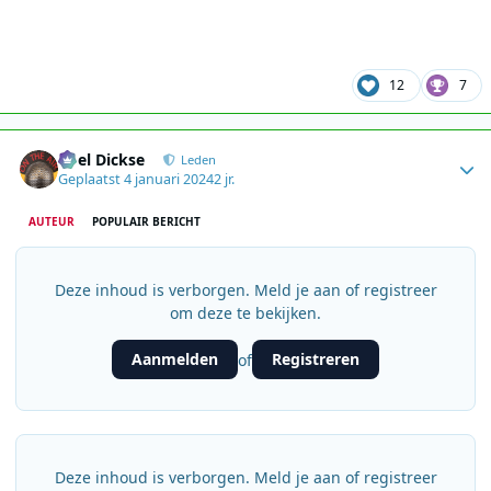
12
7
Author stats
Roel Dickse
Leden
Geplaatst
4 januari 2024
2 jr.
AUTEUR
POPULAIR BERICHT
Deze inhoud is verborgen. Meld je aan of registreer
om deze te bekijken.
Aanmelden
Registreren
of
Deze inhoud is verborgen. Meld je aan of registreer