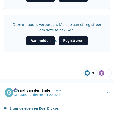
Deze inhoud is verborgen. Meld je aan of registreer
om deze te bekijken.
Aanmelden
Registreren
of
9
5
Author stats
Gerard van den Ende
Leden
Geplaatst
30 december 2023
2 jr.
2 uur geleden zei Roel Dickse: