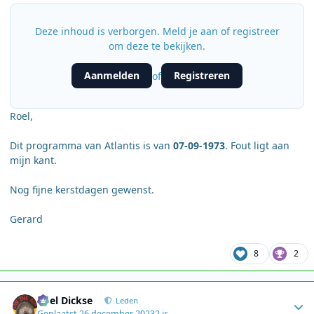
Deze inhoud is verborgen. Meld je aan of registreer
om deze te bekijken.
Aanmelden
Registreren
of
Roel,
Dit programma van Atlantis is van
07-09-1973
. Fout ligt aan
mijn kant.
Nog fijne kerstdagen gewenst.
Gerard
8
2
Author stats
Roel Dickse
Leden
Geplaatst
26 december 2023
2 jr.