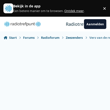
Spring naar bijdragen
Bekijk in de app
×
Sl
Een betere manier om te browsen.
Ontdek meer
.
Radiotrefpunt
Aanmelden
Start
Forums
Radioforum
Zeezenders
Vers van de r