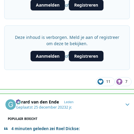
Aanmelden
Registreren
of
Deze inhoud is verborgen. Meld je aan of registreer
om deze te bekijken.
Aanmelden
Registreren
of
11
7
Author stats
Gerard van den Ende
Leden
Geplaatst
25 december 2023
2 jr.
POPULAIR BERICHT
4 minuten geleden zei Roel Dickse: