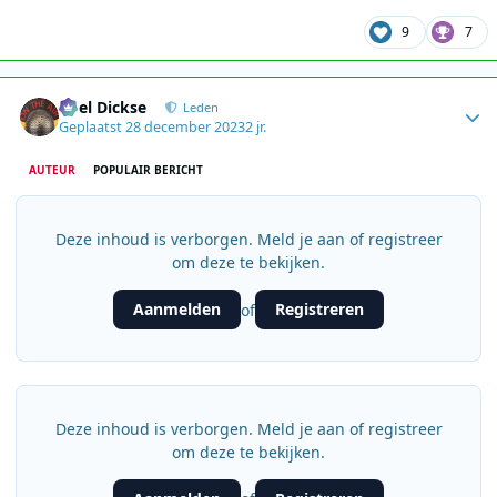
9
7
Author stats
Roel Dickse
Leden
Geplaatst
28 december 2023
2 jr.
AUTEUR
POPULAIR BERICHT
Deze inhoud is verborgen. Meld je aan of registreer
om deze te bekijken.
Aanmelden
Registreren
of
Deze inhoud is verborgen. Meld je aan of registreer
om deze te bekijken.