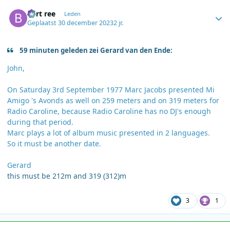
Author stats
bert ree
Leden
Geplaatst
30 december 2023
2 jr.
59 minuten geleden zei Gerard van den Ende:
John,
On Saturday 3rd September 1977 Marc Jacobs presented Mi
Amigo 's Avonds as well on 259 meters and on 319 meters for
Radio Caroline, because Radio Caroline has no DJ's enough
during that period.
Marc plays a lot of album music presented in 2 languages.
So it must be another date.
Gerard
this must be 212m and 319 (312)m
3
1
Author stats