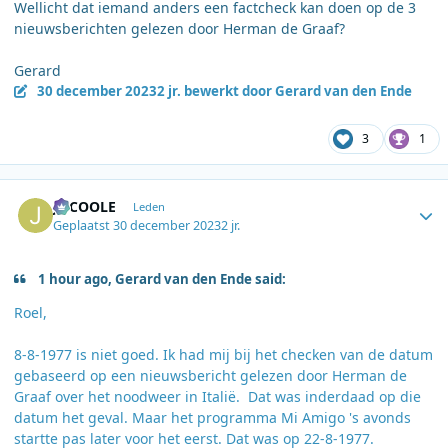
Wellicht dat iemand anders een factcheck kan doen op de 3
nieuwsberichten gelezen door Herman de Graaf?
Gerard
30 december 2023
2 jr.
bewerkt door Gerard van den Ende
3
1
Author stats
JOCOOLE
Leden
Geplaatst
30 december 2023
2 jr.
1 hour ago, Gerard van den Ende said:
Roel,
8-8-1977 is niet goed. Ik had mij bij het checken van de datum
gebaseerd op een nieuwsbericht gelezen door Herman de
Graaf over het noodweer in Italië. Dat was inderdaad op die
datum het geval. Maar het programma Mi Amigo 's avonds
startte pas later voor het eerst. Dat was op 22-8-1977.