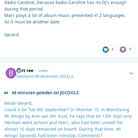
Radio Caroline, because Radio Caroline has no DJ's enough
during that period.
Marc plays a lot of album music presented in 2 languages.
So it must be another date.
Gerard
1
1
Author stats
bert ree
Leden
Geplaatst
30 december 2023
2 jr.
48 minuten geleden zei JOCOOLE:
Beste Gerard,
Could it be Tue 6th September? In Monitor 15, in Monitoring
Mi Amigo by Arie van der Kust, he says that on 13th Sept only
Herman went ashore and Marc, who had been unwell for
almost 10 days remained on board. During that time, Mi
Amigo 'savonds had been nonstop. Comments?