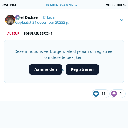
EERSTE PAGINA
L
VORIGE
PAGINA 3 VAN 16
VOLGENDE
Author stats
Roel Dickse
Leden
Geplaatst
24 december 2023
2 jr.
AUTEUR
POPULAIR BERICHT
Deze inhoud is verborgen. Meld je aan of registreer
om deze te bekijken.
Aanmelden
Registreren
of
11
5