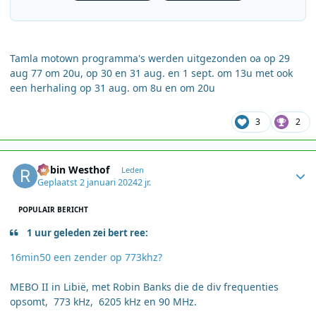
Tamla motown programma's werden uitgezonden oa op 29
aug 77 om 20u, op 30 en 31 aug. en 1 sept. om 13u met ook
een herhaling op 31 aug. om 8u en om 20u
3
2
Author stats
Robin Westhof
Leden
Geplaatst
2 januari 2024
2 jr.
POPULAIR BERICHT
1 uur geleden zei bert ree:
16min50 een zender op 773khz?
MEBO II in Libië, met Robin Banks die de div frequenties
opsomt, 773 kHz, 6205 kHz en 90 MHz.