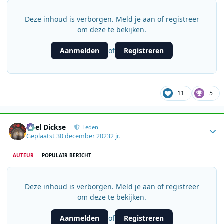
Deze inhoud is verborgen. Meld je aan of registreer
om deze te bekijken.
Aanmelden
Registreren
of
11
5
Author stats
Roel Dickse
Leden
Geplaatst
30 december 2023
2 jr.
AUTEUR
POPULAIR BERICHT
Deze inhoud is verborgen. Meld je aan of registreer
om deze te bekijken.
Aanmelden
Registreren
of