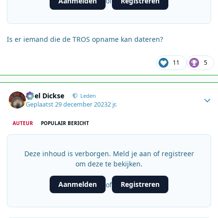
Aanmelden
Registreren
of
Is er iemand die de TROS opname kan dateren?
11
5
Author stats
Roel Dickse
Leden
Geplaatst
29 december 2023
2 jr.
AUTEUR
POPULAIR BERICHT
Deze inhoud is verborgen. Meld je aan of registreer
om deze te bekijken.
Aanmelden
Registreren
of