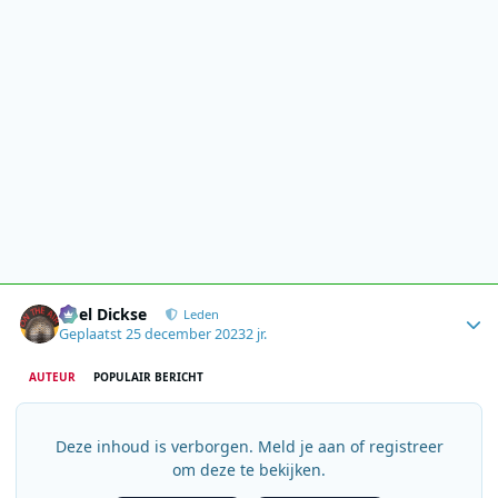
Author stats
Roel Dickse
Leden
Geplaatst
25 december 2023
2 jr.
AUTEUR
POPULAIR BERICHT
Deze inhoud is verborgen. Meld je aan of registreer
om deze te bekijken.