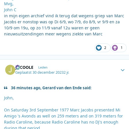
Mvg,
John C
in mijn eigen archief vind ik terug dat wegens griep van Marc
Jacobs er nonstop was op Di 6/9, wo 7/9, do 8/9, vr 9/9 en za
10/9 om 19u, op zo 11/9 vanaf 12u waren er geen
nieuwsuitzendingen meer wegens ziekte van Marc
2
1
Author stats
JOCOOLE
Leden
Geplaatst
30 december 2023
2 jr.
36 minutes ago, Gerard van den Ende said:
John,
On Saturday 3rd September 1977 Marc Jacobs presented Mi
Amigo 's Avonds as well on 259 meters and on 319 meters for
Radio Caroline, because Radio Caroline has no DJ's enough
during that period.