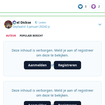
3
2
Author stats
Roel Dickse
Leden
Geplaatst
3 januari 2024
2 jr.
AUTEUR
POPULAIR BERICHT
Deze inhoud is verborgen. Meld je aan of registreer
om deze te bekijken.
Aanmelden
Registreren
of
Deze inhoud is verborgen. Meld je aan of registreer
om deze te bekijken.