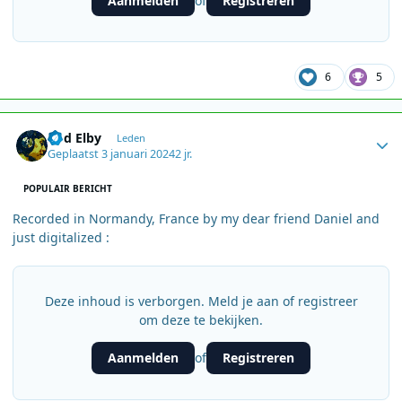
Aanmelden
Registreren
of
6
5
Author stats
Rod Elby
Leden
Geplaatst
3 januari 2024
2 jr.
POPULAIR BERICHT
Recorded in Normandy, France by my dear friend Daniel and
just digitalized
:
Deze inhoud is verborgen. Meld je aan of registreer
om deze te bekijken.
Aanmelden
Registreren
of