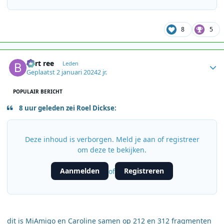
8
5
Author stats
bert ree
Leden
Geplaatst
2 januari 2024
2 jr.
POPULAIR BERICHT
8 uur geleden zei Roel Dickse:
Deze inhoud is verborgen. Meld je aan of registreer
om deze te bekijken.
Aanmelden
Registreren
of
dit is MiAmigo en Caroline samen op 212 en 312 fragmenten