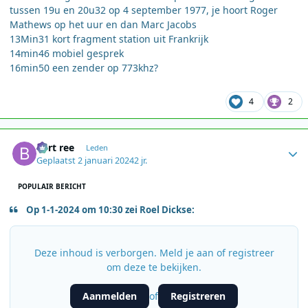
tussen 19u en 20u32 op 4 september 1977, je hoort Roger
Mathews op het uur en dan Marc Jacobs
13Min31 kort fragment station uit Frankrijk
14min46 mobiel gesprek
16min50 een zender op 773khz?
4
2
Author stats
bert ree
Leden
Geplaatst
2 januari 2024
2 jr.
POPULAIR BERICHT
Op 1-1-2024 om 10:30 zei Roel Dickse:
Deze inhoud is verborgen. Meld je aan of registreer
om deze te bekijken.
Aanmelden
Registreren
of