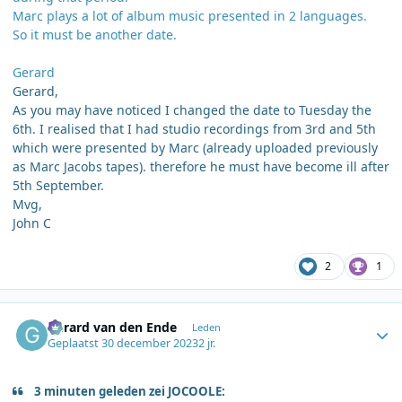
Marc plays a lot of album music presented in 2 languages.
So it must be another date.
Gerard
Gerard,
As you may have noticed I changed the date to Tuesday the
6th. I realised that I had studio recordings from 3rd and 5th
which were presented by Marc (already uploaded previously
as Marc Jacobs tapes). therefore he must have become ill after
5th September.
Mvg,
John C
2
1
Author stats
Gerard van den Ende
Leden
Geplaatst
30 december 2023
2 jr.
3 minuten geleden zei JOCOOLE: