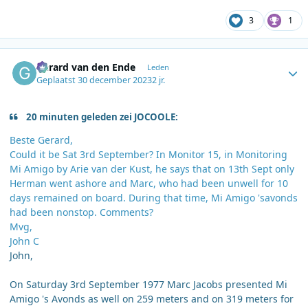
3
1
Author stats
Gerard van den Ende
Leden
Geplaatst
30 december 2023
2 jr.
20 minuten geleden zei JOCOOLE:
Beste Gerard,
Could it be Sat 3rd September? In Monitor 15, in Monitoring
Mi Amigo by Arie van der Kust, he says that on 13th Sept only
Herman went ashore and Marc, who had been unwell for 10
days remained on board. During that time, Mi Amigo 'savonds
had been nonstop. Comments?
Mvg,
John C
John,
On Saturday 3rd September 1977 Marc Jacobs presented Mi
Amigo 's Avonds as well on 259 meters and on 319 meters for