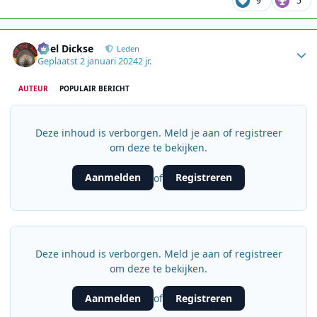
9
5
Author stats
Roel Dickse
Leden
Geplaatst
2 januari 2024
2 jr.
AUTEUR
POPULAIR BERICHT
Deze inhoud is verborgen. Meld je aan of registreer
om deze te bekijken.
Aanmelden
Registreren
of
Deze inhoud is verborgen. Meld je aan of registreer
om deze te bekijken.
Aanmelden
Registreren
of