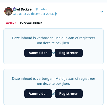
Author stats
Roel Dickse
Leden
Geplaatst
27 december 2023
2 jr.
AUTEUR
POPULAIR BERICHT
Deze inhoud is verborgen. Meld je aan of registreer
om deze te bekijken.
Aanmelden
Registreren
of
Deze inhoud is verborgen. Meld je aan of registreer
om deze te bekijken.
Aanmelden
Registreren
of