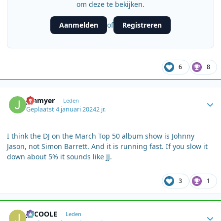
om deze te bekijken.
Aanmelden
Registreren
of
6
8
Author stats
jonmyer
Leden
Geplaatst
4 januari 2024
2 jr.
I think the DJ on the March Top 50 album show is Johnny
Jason, not Simon Barrett. And it is running fast. If you slow it
down about 5% it sounds like JJ.
3
1
Author stats
JOCOOLE
Leden