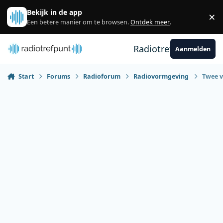
Spring naar bijdragen
Bekijk in de app
×
Sl
Een betere manier om te browsen.
Ontdek meer
.
Radiotrefpunt
Aanmelden
Start
Forums
Radioforum
Radiovormgeving
Twee v