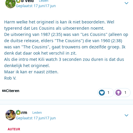
Rob Veld
Leden
Geplaatst
17 juni
17 jun
Harm welke het origineel is kan ik niet beoordelen. Wel
typerend dat Les Cousins als uitvoerenden noemt.
De uitvoering van 1987 (2:35) was van "Les Cousins" (alleen op
de duitse release, elders "The Cousins") die van 1960 (2:38)
was van "The Cousins", gaat trouwens om dezelfde groep. Ik
denk dat daar ook het verschil in zit.
Als die intro met Kili watch 3 seconden zou duren is dat dus
denkelijk het origineel.
Maar ik kan er naast zitten.
Rob V.
Citeren
1
1
Author stats
Harm
Leden
Geplaatst
17 juni
17 jun
AUTEUR