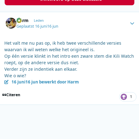
Author stats
Harm
Leden
Geplaatst
16 juni
16 jun
Het valt me nu pas op, ik heb twee verschillende versies
waarvan ik wil weten welke het origineel is.
Op één versie klinkt in het intro een zware stem die Kili Watch
roept, op de andere versie dus niet.
Verder zijn ze indentiek aan elkaar.
Wie o wie?
16 juni
16 jun
bewerkt door Harm
Citeren
1