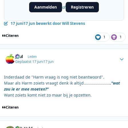
Aanmelden
Registreren
of
17 juni
17 jun
bewerkt door Will Stevens
Citeren
1
1
Author stats
Juul
Leden
Geplaatst
17 juni
17 jun
Inderdaad de "Harm vraag is nog niet beantwoord".
Maar als Harm zoiets vraagt denk ik altijd.......................
."wat
zou ie er mee moeten?"
Want zoiets komt niet zo maar bij je opzetten.
Citeren
Author stats