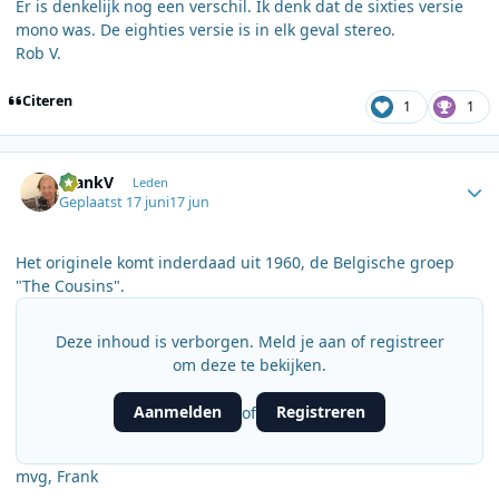
Er is denkelijk nog een verschil. Ik denk dat de sixties versie
mono was. De eighties versie is in elk geval stereo.
Rob V.
Citeren
1
1
Author stats
FrankV
Leden
Geplaatst
17 juni
17 jun
Het originele komt inderdaad uit 1960, de Belgische groep
"The Cousins".
Deze inhoud is verborgen. Meld je aan of registreer
om deze te bekijken.
Aanmelden
Registreren
of
mvg, Frank