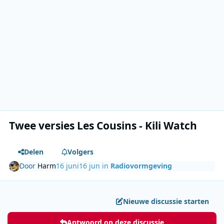
Twee versies Les Cousins - Kili Watch
Delen
Volgers
Door
Harm
16 juni
16 jun
in
Radiovormgeving
Nieuwe discussie starten
Antwoord op deze discussie