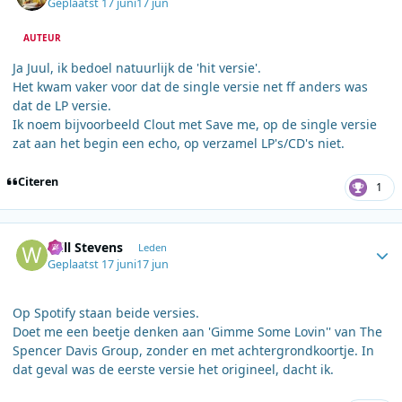
Geplaatst
17 juni
17 jun
AUTEUR
Ja Juul, ik bedoel natuurlijk de 'hit versie'.
Het kwam vaker voor dat de single versie net ff anders was
dat de LP versie.
Ik noem bijvoorbeeld Clout met Save me, op de single versie
zat aan het begin een echo, op verzamel LP's/CD's niet.
Citeren
1
Author stats
Will Stevens
Leden
Geplaatst
17 juni
17 jun
Op Spotify staan beide versies.
Doet me een beetje denken aan 'Gimme Some Lovin'' van The
Spencer Davis Group, zonder en met achtergrondkoortje. In
dat geval was de eerste versie het origineel, dacht ik.