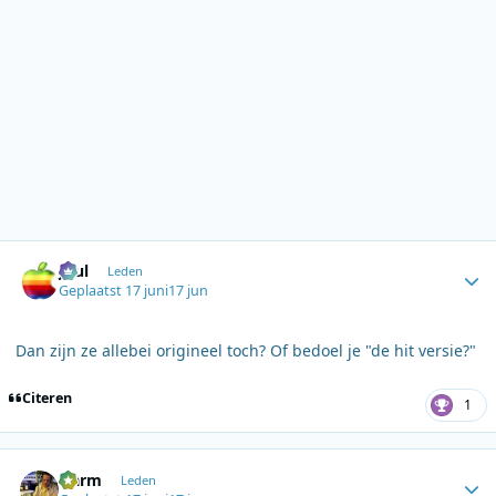
Author stats
Juul
Leden
Geplaatst
17 juni
17 jun
Dan zijn ze allebei origineel toch? Of bedoel je "de hit versie?"
Citeren
1
Author stats
Harm
Leden