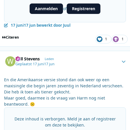
Aanmelden
Registreren
of
17 juni
17 jun
bewerkt door Juul
Citeren
1
1
Author stats
Will Stevens
Leden
Geplaatst
17 juni
17 jun
En die Amerikaanse versie stond dan ook weer op een
maxisingle die begin jaren zeventig in Nederland verscheen.
Die heb ik toen als tiener gekocht.
Maar goed, daarmee is de vraag van Harm nog niet
beantwoord.
☹️
Deze inhoud is verborgen. Meld je aan of registreer
om deze te bekijken.