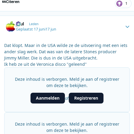
Citeren
1
Author stats
Juul
Leden
Geplaatst
17 juni
17 jun
Dat klopt. Maar in de USA wilde ze de uitvoering met een iets
ander slag werk. Dat was van de latere Stones producer
Jimmy Miller. Die is dus in de USA uitgebracht.
Ik heb ze uit de Veronica disco "geleend"
Deze inhoud is verborgen. Meld je aan of registreer
om deze te bekijken.
Aanmelden
Registreren
of
Deze inhoud is verborgen. Meld je aan of registreer
om deze te bekijken.