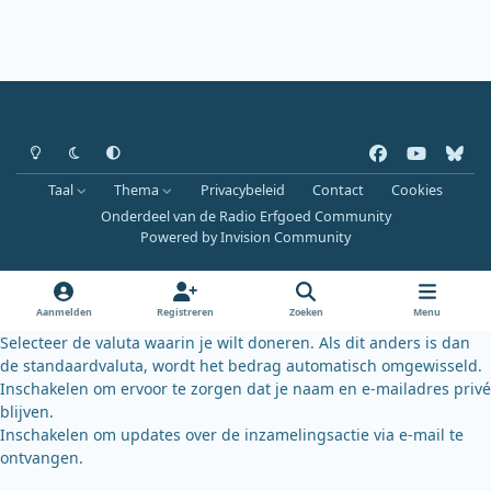
Heldere modus
Donkere modus
Systeemvoorkeur
f
y
b
a
o
l
Taal
Thema
Privacybeleid
Contact
Cookies
c
u
u
Onderdeel van de Radio Erfgoed Community
e
t
e
Powered by
Invision Community
b
u
s
o
b
k
o
e
y
Aanmelden
Registreren
Zoeken
Menu
k
Selecteer de valuta waarin je wilt doneren. Als dit anders is dan
de standaardvaluta, wordt het bedrag automatisch omgewisseld.
Inschakelen om ervoor te zorgen dat je naam en e-mailadres privé
blijven.
Inschakelen om updates over de inzamelingsactie via e-mail te
ontvangen.