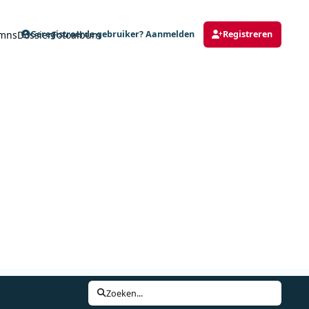
mns
Dossier
Fotoalbum
Geregistreerde gebruiker? Aanmelden
Registreren
Zoeken...