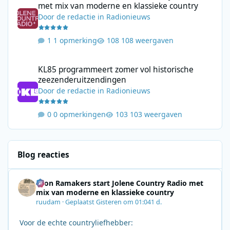
met mix van moderne en klassieke country
Door
de redactie
in
Radionieuws
1 opmerking
108 weergaven
KL85 programmeert zomer vol historische zeezenderuitzending
KL85 programmeert zomer vol historische
zeezenderuitzendingen
Door
de redactie
in
Radionieuws
0 opmerkingen
103 weergaven
Blog reacties
Leon Ramakers start Jolene Country Radio met
mix van moderne en klassieke country
ruudam
·
Geplaatst
Gisteren om 01:04
1 d.
Voor de echte countryliefhebber: