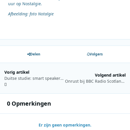
uur op Nostalgie.
Afbeelding: foto Notalgie
Delen
Volgers
Vorig artikel
Volgend artikel
Duitse studie: smart speakers veranderen toegang tot radio ingrijpend
Onrust bij BBC Radio Scotland na verdwijnen van meerdere presentatoren
0 Opmerkingen
Er zijn geen opmerkingen.