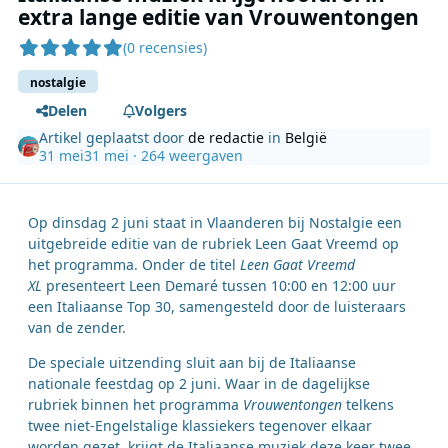
extra lange editie van Vrouwentongen
(0 recensies)
nostalgie
Delen
Volgers
Artikel geplaatst door
de redactie
in
België
31 mei
31 mei
· 264 weergaven
Op dinsdag 2 juni staat in Vlaanderen bij Nostalgie een
uitgebreide editie van de rubriek Leen Gaat Vreemd op
het programma. Onder de titel
Leen Gaat Vreemd
XL
presenteert Leen Demaré tussen 10:00 en 12:00 uur
een Italiaanse Top 30, samengesteld door de luisteraars
van de zender.
De speciale uitzending sluit aan bij de Italiaanse
nationale feestdag op 2 juni. Waar in de dagelijkse
rubriek binnen het programma
Vrouwentongen
telkens
twee niet-Engelstalige klassiekers tegenover elkaar
worden gezet, krijgt de Italiaanse muziek deze keer twee