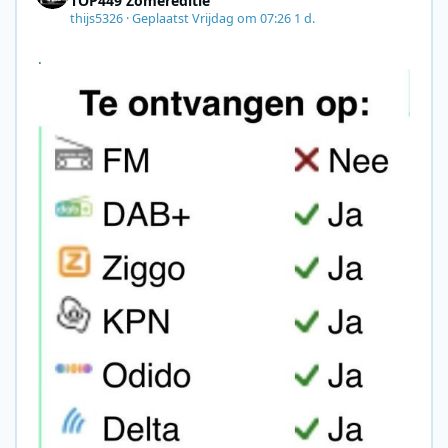
TOP449 Zomereditie
thijs5326
·
Geplaatst
Vrijdag om 07:26
1 d.
.