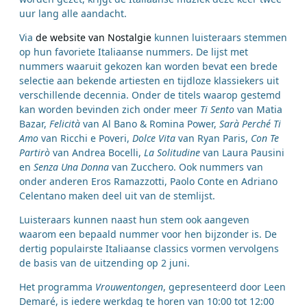
uur lang alle aandacht.
Via
de website van Nostalgie
kunnen luisteraars stemmen
op hun favoriete Italiaanse nummers. De lijst met
nummers waaruit gekozen kan worden bevat een brede
selectie aan bekende artiesten en tijdloze klassiekers uit
verschillende decennia. Onder de titels waarop gestemd
kan worden bevinden zich onder meer
Ti Sento
van Matia
Bazar,
Felicità
van Al Bano & Romina Power,
Sarà Perché Ti
Amo
van Ricchi e Poveri,
Dolce Vita
van Ryan Paris,
Con Te
Partirò
van Andrea Bocelli,
La Solitudine
van Laura Pausini
en
Senza Una Donna
van Zucchero. Ook nummers van
onder anderen Eros Ramazzotti, Paolo Conte en Adriano
Celentano maken deel uit van de stemlijst.
Luisteraars kunnen naast hun stem ook aangeven
waarom een bepaald nummer voor hen bijzonder is. De
dertig populairste Italiaanse classics vormen vervolgens
de basis van de uitzending op 2 juni.
Het programma
Vrouwentongen
, gepresenteerd door Leen
Demaré, is iedere werkdag te horen van 10:00 tot 12:00