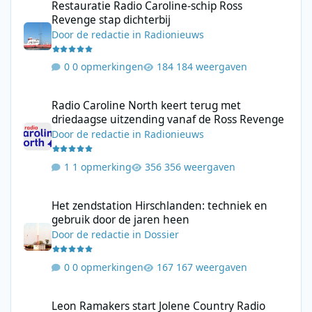
Restauratie Radio Caroline-schip Ross
Revenge stap dichterbij
Door
de redactie
in
Radionieuws
0 opmerkingen
184 weergaven
Radio Caroline North keert terug met driedaagse uitzending va
Radio Caroline North keert terug met
driedaagse uitzending vanaf de Ross Revenge
Door
de redactie
in
Radionieuws
1 opmerking
356 weergaven
Het zendstation Hirschlanden: techniek en gebruik door de jar
Het zendstation Hirschlanden: techniek en
gebruik door de jaren heen
Door
de redactie
in
Dossier
0 opmerkingen
167 weergaven
Leon Ramakers start Jolene Country Radio met mix van moderne 
Leon Ramakers start Jolene Country Radio