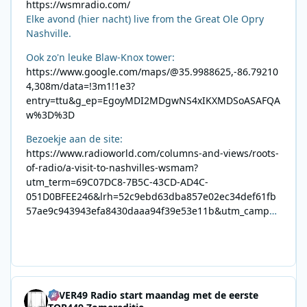
https://wsmradio.com/
Elke avond (hier nacht) live from the Great Ole Opry
Nashville.
Ook zo'n leuke Blaw-Knox tower:
https://www.google.com/maps/@35.9988625,-86.79210
4,308m/data=!3m1!1e3?
entry=ttu&g_ep=EgoyMDI2MDgwNS4xIKXMDSoASAFQA
w%3D%3D
Bezoekje aan de site:
https://www.radioworld.com/columns-and-views/roots-
of-radio/a-visit-to-nashvilles-wsmam?
utm_term=69C07DC8-7B5C-43CD-AD4C-
051D0BFEE246&lrh=52c9ebd63dba857e02ec34def61fb
57ae9c943943efa8430daaa94f39e53e11b&utm_campai
gn=0028F35E-226C-4B60-AC88-
AB2831C8A639&utm_medium=email&utm_content=492
E7A06-2B42-4737-B74D-
8F09201A140D&utm_source=SmartBrief
4EVER49 Radio start maandag met de eerste