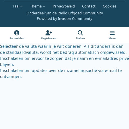
a
o
l
Taal
Thema
Privacybeleid
Contact
Cookies
c
u
u
Onderdeel van de Radio Erfgoed Community
e
t
e
Powered by
Invision Community
b
u
s
o
b
k
o
e
y
Aanmelden
Registreren
Zoeken
Menu
k
Selecteer de valuta waarin je wilt doneren. Als dit anders is dan
de standaardvaluta, wordt het bedrag automatisch omgewisseld.
Inschakelen om ervoor te zorgen dat je naam en e-mailadres privé
blijven.
Inschakelen om updates over de inzamelingsactie via e-mail te
ontvangen.