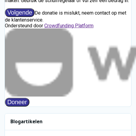
Blogartikelen
Restauratie Radio Caroline-schip Ross Revenge stap dichterbij