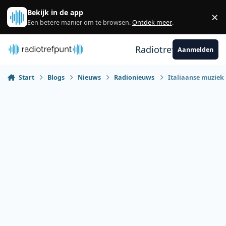
Spring naar bijdragen
Bekijk in de app
×
Sl
Een betere manier om te browsen.
Ontdek meer
.
Radiotrefpunt
Aanmelden
Start
Blogs
Nieuws
Radionieuws
Italiaanse muziek 