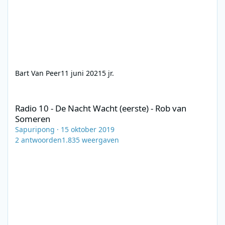
Bart Van Peer
11 juni 2021
5 jr.
Radio 10 - De Nacht Wacht (eerste) - Rob van Someren
Radio 10 - De Nacht Wacht (eerste) - Rob van
Someren
Sapuripong
·
15 oktober 2019
2
antwoorden
1.835
weergaven