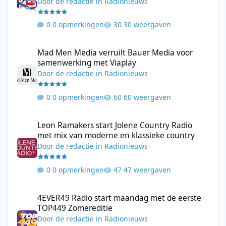
Door
de redactie
in
Radionieuws
0 opmerkingen
30 weergaven
Mad Men Media verruilt Bauer Media voor samenwerking met V
Mad Men Media verruilt Bauer Media voor
samenwerking met Viaplay
Door
de redactie
in
Radionieuws
0 opmerkingen
60 weergaven
Leon Ramakers start Jolene Country Radio met mix van moderne 
Leon Ramakers start Jolene Country Radio
met mix van moderne en klassieke country
Door
de redactie
in
Radionieuws
0 opmerkingen
47 weergaven
4EVER49 Radio start maandag met de eerste TOP449 Zomerediti
4EVER49 Radio start maandag met de eerste
TOP449 Zomereditie
Door
de redactie
in
Radionieuws