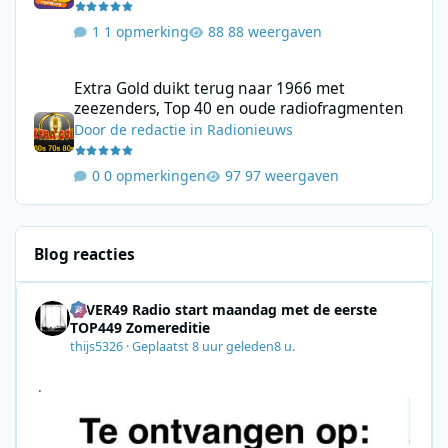
1 opmerking
88 weergaven
Extra Gold duikt terug naar 1966 met zeezenders, Top 40 en ou
Extra Gold duikt terug naar 1966 met
zeezenders, Top 40 en oude radiofragmenten
Door
de redactie
in
Radionieuws
0 opmerkingen
97 weergaven
Blog reacties
4EVER49 Radio start maandag met de eerste
TOP449 Zomereditie
thijs5326
·
Geplaatst
8 uur geleden
8 u.
.