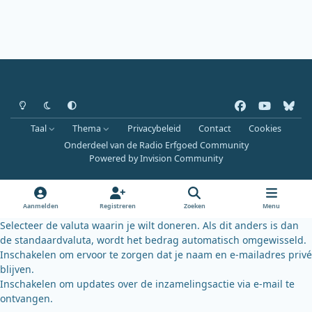
Heldere modus
Donkere modus
Systeemvoorkeur
f
y
b
a
o
l
Taal
Thema
Privacybeleid
Contact
Cookies
c
u
u
Onderdeel van de Radio Erfgoed Community
e
t
e
Powered by
Invision Community
b
u
s
o
b
k
o
e
y
Aanmelden
Registreren
Zoeken
Menu
k
Selecteer de valuta waarin je wilt doneren. Als dit anders is dan
de standaardvaluta, wordt het bedrag automatisch omgewisseld.
Inschakelen om ervoor te zorgen dat je naam en e-mailadres privé
blijven.
Inschakelen om updates over de inzamelingsactie via e-mail te
ontvangen.