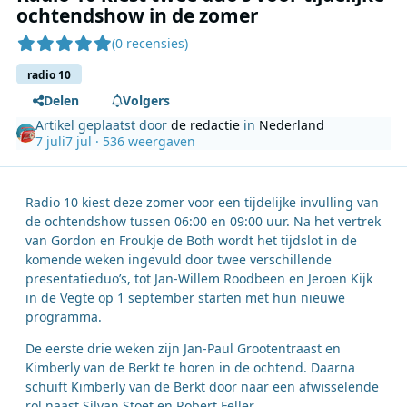
ochtendshow in de zomer
(0 recensies)
radio 10
Delen
Volgers
Artikel geplaatst door
de redactie
in
Nederland
7 juli
7 jul
· 536 weergaven
Radio 10 kiest deze zomer voor een tijdelijke invulling van
de ochtendshow tussen 06:00 en 09:00 uur. Na het vertrek
van Gordon en Froukje de Both wordt het tijdslot in de
komende weken ingevuld door twee verschillende
presentatieduo’s, tot Jan-Willem Roodbeen en Jeroen Kijk
in de Vegte op 1 september starten met hun nieuwe
programma.
De eerste drie weken zijn Jan-Paul Grootentraast en
Kimberly van de Berkt te horen in de ochtend. Daarna
schuift Kimberly van de Berkt door naar een afwisselende
rol naast Silvan Stoet en Robert Feller.