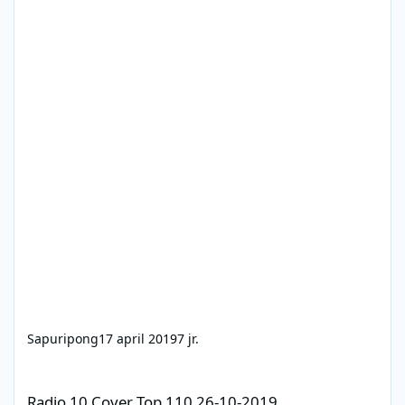
Sapuripong
17 april 2019
7 jr.
Radio 10 Cover Top 110 26-10-2019
Radio 10 Cover Top 110 26-10-2019