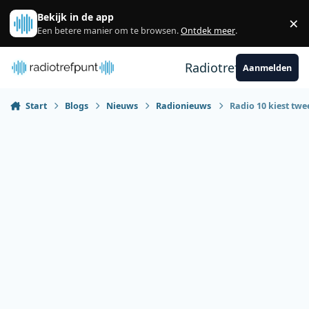
Spring naar bijdragen
Bekijk in de app
×
Sl
Een betere manier om te browsen.
Ontdek meer
.
Radiotrefpunt
Aanmelden
Start
Blogs
Nieuws
Radionieuws
Radio 10 kiest twe