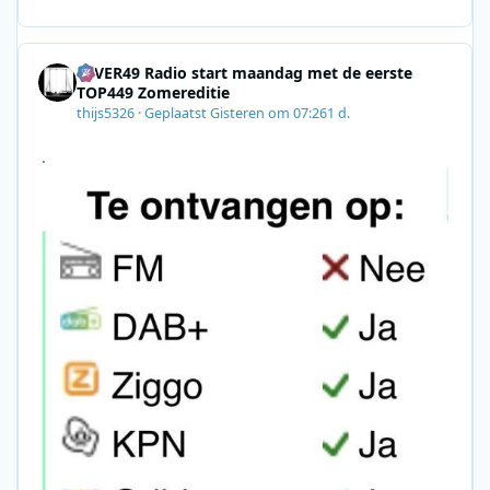
E7A06-2B42-4737-B74D-
8F09201A140D&utm_source=SmartBrief
4EVER49 Radio start maandag met de eerste
TOP449 Zomereditie
thijs5326
·
Geplaatst
Gisteren om 07:26
1 d.
.