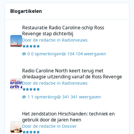
Blogartikelen
Restauratie Radio Caroline-schip Ross Revenge stap dichterbij
Restauratie Radio Caroline-schip Ross
Revenge stap dichterbij
Door
de redactie
in
Radionieuws
0 opmerkingen
104 weergaven
Radio Caroline North keert terug met driedaagse uitzending va
Radio Caroline North keert terug met
driedaagse uitzending vanaf de Ross Revenge
Door
de redactie
in
Radionieuws
1 opmerking
341 weergaven
Het zendstation Hirschlanden: techniek en gebruik door de jar
Het zendstation Hirschlanden: techniek en
gebruik door de jaren heen
Door
de redactie
in
Dossier