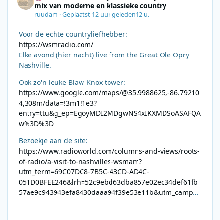
mix van moderne en klassieke country
ruudam
·
Geplaatst
12 uur geleden
12 u.
Voor de echte countryliefhebber:
https://wsmradio.com/
Elke avond (hier nacht) live from the Great Ole Opry
Nashville.
Ook zo'n leuke Blaw-Knox tower:
https://www.google.com/maps/@35.9988625,-86.79210
4,308m/data=!3m1!1e3?
entry=ttu&g_ep=EgoyMDI2MDgwNS4xIKXMDSoASAFQA
w%3D%3D
Bezoekje aan de site:
https://www.radioworld.com/columns-and-views/roots-
of-radio/a-visit-to-nashvilles-wsmam?
utm_term=69C07DC8-7B5C-43CD-AD4C-
051D0BFEE246&lrh=52c9ebd63dba857e02ec34def61fb
57ae9c943943efa8430daaa94f39e53e11b&utm_campai
gn=0028F35E-226C-4B60-AC88-
AB2831C8A639&utm_medium=email&utm_content=492