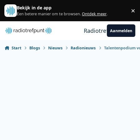
Spring naar bijdragen
Bekijk in de app
×
Sl
Een betere manier om te browsen.
Ontdek meer
.
Radiotrefpunt
Aanmelden
Start
Blogs
Nieuws
Radionieuws
Talentenpodium vo