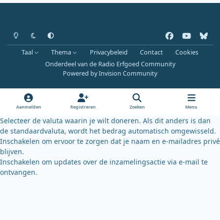
Heldere modus
Donkere modus
Systeemvoorkeur
f
y
b
a
o
l
Taal
Thema
Privacybeleid
Contact
Cookies
c
u
u
Onderdeel van de Radio Erfgoed Community
e
t
e
Powered by
Invision Community
b
u
s
o
b
k
o
e
y
Aanmelden
Registreren
Zoeken
Menu
k
Selecteer de valuta waarin je wilt doneren. Als dit anders is dan
de standaardvaluta, wordt het bedrag automatisch omgewisseld.
Inschakelen om ervoor te zorgen dat je naam en e-mailadres privé
blijven.
Inschakelen om updates over de inzamelingsactie via e-mail te
ontvangen.