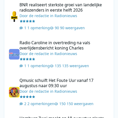
BNR realiseert sterkste groei van landelijke radiozenders in eers
BNR realiseert sterkste groei van landelijke
radiozenders in eerste helft 2026
Door
de redactie
in
Radionieuws
1 opmerking
90 weergaven
Radio Caroline in overtreding na vals overlijdensbericht koning 
Radio Caroline in overtreding na vals
overlijdensbericht koning Charles
Door
de redactie
in
Radionieuws
1 opmerking
135 weergaven
Qmusic schuift Het Foute Uur vanaf 17 augustus naar 09:30 uur
Qmusic schuift Het Foute Uur vanaf 17
augustus naar 09:30 uur
Door
de redactie
in
Radionieuws
2 opmerkingen
150 weergaven
Hamburg Zwei maakt op 18 augustus plaats voor 80er 90er Ol