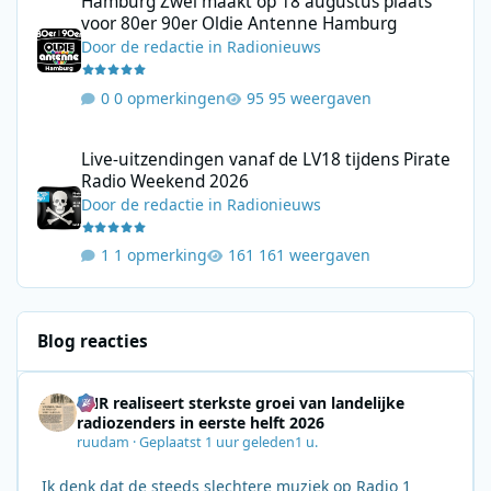
Hamburg Zwei maakt op 18 augustus plaats
voor 80er 90er Oldie Antenne Hamburg
Door
de redactie
in
Radionieuws
0 opmerkingen
95 weergaven
Live-uitzendingen vanaf de LV18 tijdens Pirate Radio Weekend 
Live-uitzendingen vanaf de LV18 tijdens Pirate
Radio Weekend 2026
Door
de redactie
in
Radionieuws
1 opmerking
161 weergaven
Blog reacties
BNR realiseert sterkste groei van landelijke
radiozenders in eerste helft 2026
ruudam
·
Geplaatst
1 uur geleden
1 u.
Ik denk dat de steeds slechtere muziek op Radio 1