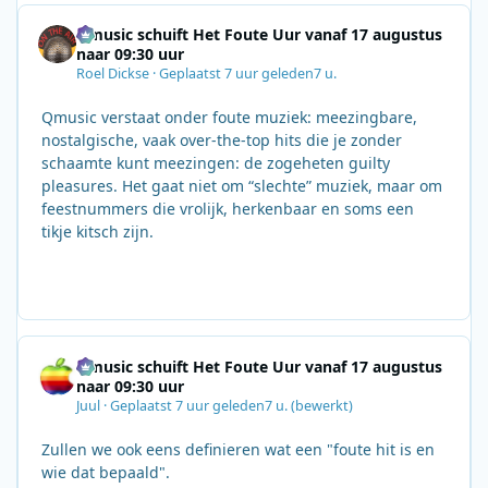
Qmusic schuift Het Foute Uur vanaf 17 augustus
naar 09:30 uur
Roel Dickse
·
Geplaatst
7 uur geleden
7 u.
Qmusic verstaat onder foute muziek: meezingbare,
nostalgische, vaak over‑the‑top hits die je zonder
schaamte kunt meezingen: de zogeheten guilty
pleasures. Het gaat niet om “slechte” muziek, maar om
feestnummers die vrolijk, herkenbaar en soms een
tikje kitsch zijn.
Qmusic schuift Het Foute Uur vanaf 17 augustus
naar 09:30 uur
Juul
·
Geplaatst
7 uur geleden
7 u.
(bewerkt)
Zullen we ook eens definieren wat een "foute hit is en
wie dat bepaald".