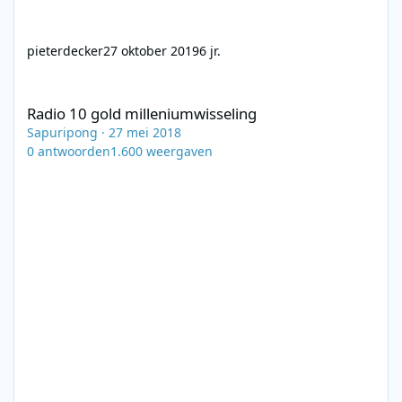
pieterdecker
27 oktober 2019
6 jr.
Radio 10 gold milleniumwisseling
Radio 10 gold milleniumwisseling
Sapuripong
·
27 mei 2018
0
antwoorden
1.600
weergaven