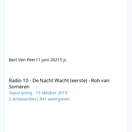
Bart Van Peer
11 juni 2021
5 jr.
Radio 10 - De Nacht Wacht (eerste) - Rob van Someren
Radio 10 - De Nacht Wacht (eerste) - Rob van
Someren
Sapuripong
·
15 oktober 2019
2
antwoorden
1.841
weergaven