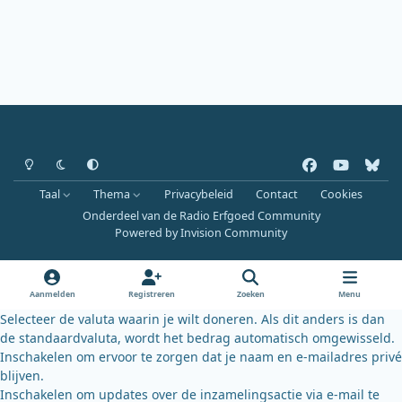
Heldere modus
Donkere modus
Systeemvoorkeur
f
y
b
a
o
l
Taal
Thema
Privacybeleid
Contact
Cookies
c
u
u
Onderdeel van de Radio Erfgoed Community
e
t
e
Powered by
Invision Community
b
u
s
o
b
k
o
e
y
Aanmelden
Registreren
Zoeken
Menu
k
Selecteer de valuta waarin je wilt doneren. Als dit anders is dan
de standaardvaluta, wordt het bedrag automatisch omgewisseld.
Inschakelen om ervoor te zorgen dat je naam en e-mailadres privé
blijven.
Inschakelen om updates over de inzamelingsactie via e-mail te