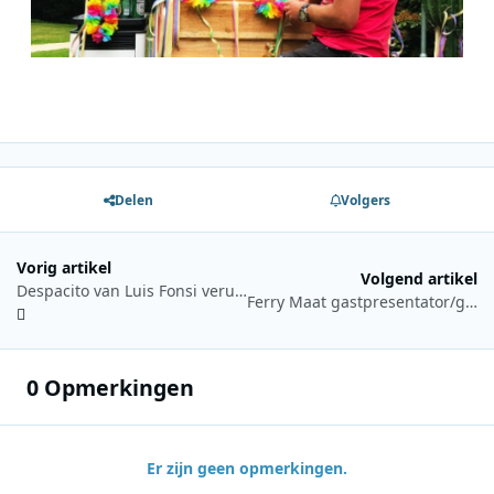
Delen
Volgers
Vorig artikel
Volgend artikel
Despacito van Luis Fonsi veruit populairste zomerhit
Ferry Maat gastpresentator/gasthoofdredacteur in 'Bert op 5'
0 Opmerkingen
Er zijn geen opmerkingen.