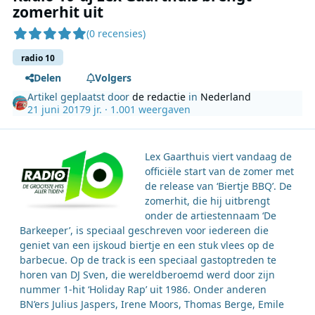
zomerhit uit
(0 recensies)
radio 10
Delen
Volgers
Artikel geplaatst door
de redactie
in
Nederland
21 juni 2017
9 jr.
· 1.001 weergaven
Lex Gaarthuis viert vandaag de
officiële start van de zomer met
de release van ‘Biertje BBQ’. De
zomerhit, die hij uitbrengt
onder de artiestennaam ‘De
Barkeeper’, is speciaal geschreven voor iedereen die
geniet van een ijskoud biertje en een stuk vlees op de
barbecue. Op de track is een speciaal gastoptreden te
horen van DJ Sven, die wereldberoemd werd door zijn
nummer 1-hit ‘Holiday Rap’ uit 1986. Onder anderen
BN’ers Julius Jaspers, Irene Moors, Thomas Berge, Emile