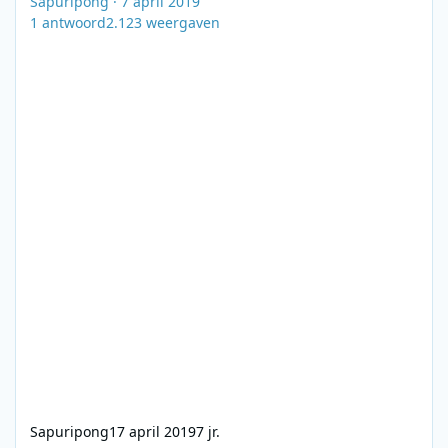
Sapuripong
·
7 april 2019
1
antwoord
2.123
weergaven
Sapuripong
17 april 2019
7 jr.