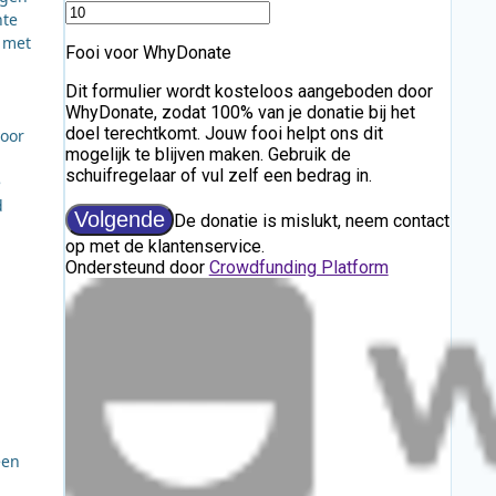
nte
n met
voor
e
d
een