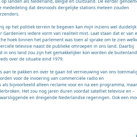
en op landen als Nederland, België en Duitsland. De eerder genoe
e mededeling dat desnoods dergelijke stations meteen zouden
rzenders.
ij op het politiek terrein te begeven kan mijn inziens wel duidelijk
 Gardeniers iedere vorm van realiteit mist. Laat staan dat er van 
stische hoek binnen het parlement was toen al sprake om te zien welk
rciële televisie naast de publieke omroepen in ons land. Daarbij
 in ons land zou zijn het gemakkelijker kon worden de buitenlan
eds over de situatie eind 1979.
s aan te pakken en over te gaan tot vernieuwing van ons toenmali
orden voor de invoering van commerciële radio en
ls als bijvoorbeeld alleen reclame voor en na een programma, maar
broken. Het zou nog jaren duren voordat satelliet televisie en –
 dwarsliggende en dreigende Nederlandse regeringen. Ook een mo