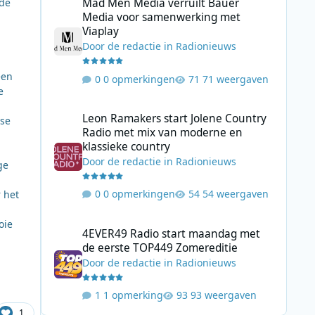
Mad Men Media verruilt Bauer
mde
Media voor samenwerking met
Viaplay
Door
de redactie
in
Radionieuws
een
0 opmerkingen
71 weergaven
e
Leon Ramakers start Jolene Country Radio met mix van mo
Leon Ramakers start Jolene Country
dse
Radio met mix van moderne en
klassieke country
Door
de redactie
in
Radionieuws
ge
0 opmerkingen
54 weergaven
 het
4EVER49 Radio start maandag met de eerste TOP449 Zome
oie
4EVER49 Radio start maandag met
de eerste TOP449 Zomereditie
Door
de redactie
in
Radionieuws
1 opmerking
93 weergaven
1