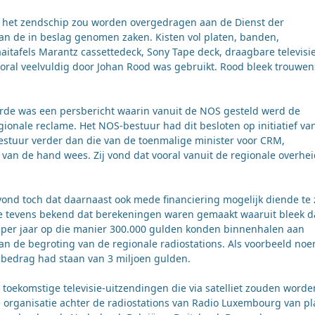
at het zendschip zou worden overgedragen aan de Dienst der
n de in beslag genomen zaken. Kisten vol platen, banden,
tafels Marantz cassettedeck, Sony Tape deck, draagbare televisi
oral veelvuldig door Johan Rood was gebruikt. Rood bleek trouwen
arde was een persbericht waarin vanuit de NOS gesteld werd de
gionale reclame. Het NOS-bestuur had dit besloten op initiatief va
stuur verder dan die van de toenmalige minister voor CRM,
 van de hand wees. Zij vond dat vooral vanuit de regionale overhe
nd toch dat daarnaast ook mede financiering mogelijk diende te 
te tevens bekend dat berekeningen waren gemaakt waaruit bleek d
l per jaar op die manier 300.000 gulden konden binnenhalen aan
n de begroting van de regionale radiostations. Als voorbeeld noe
 bedrag had staan van 3 miljoen gulden.
toekomstige televisie-uitzendingen die via satelliet zouden worde
 organisatie achter de radiostations van Radio Luxembourg van pl