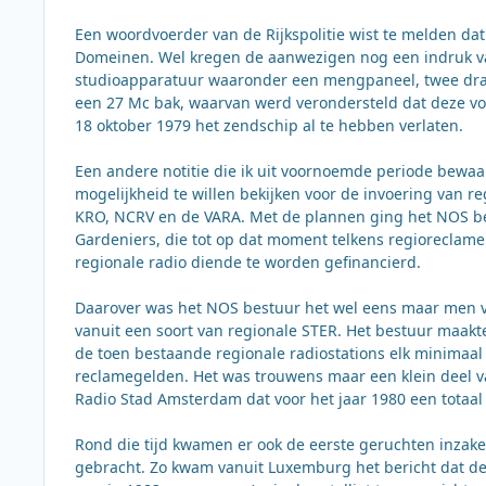
Een woordvoerder van de Rijkspolitie wist te melden d
Domeinen. Wel kregen de aanwezigen nog een indruk va
studioapparatuur waaronder een mengpaneel, twee draai
een 27 Mc bak, waarvan werd verondersteld dat deze vo
18 oktober 1979 het zendschip al te hebben verlaten.
Een andere notitie die ik uit voornoemde periode bewa
mogelijkheid te willen bekijken voor de invoering van re
KRO, NCRV en de VARA. Met de plannen ging het NOS be
Gardeniers, die tot op dat moment telkens regioreclame
regionale radio diende te worden gefinancierd.
Daarover was het NOS bestuur het wel eens maar men vo
vanuit een soort van regionale STER. Het bestuur maak
de toen bestaande regionale radiostations elk minimaa
reclamegelden. Het was trouwens maar een klein deel va
Radio Stad Amsterdam dat voor het jaar 1980 een totaal
Rond die tijd kwamen er ook de eerste geruchten inzake 
gebracht. Zo kwam vanuit Luxemburg het bericht dat de