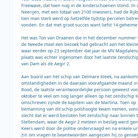
Freewave, dat toen nog in de kinderschoenen stond. In
Neerijen, met een totaal van 2100 inwoners, had de Rij
tien man sterk werd op hetzelfde tijdstip percelen betr
vonden. En dat met groot succes want liefst 14 geheim
Het was Ton van Draanen die in het december nummer v
de tweede maal een bezoek had gebracht aan het kleine 
waar eerder op 23 september dat jaar de MV Magdalena v
plaats was echter ingenomen door het laatste zendschi
van Dam als de Aegir 2.
Aan boord van het schip van Delmare bleek, na aankomst
omstandigheden in de daaraan voorafgaande maand in l
Rood, de laatste verantwoordelijke persoon geweest voo
oktober te veel om nog langer alleen op het zendschip t
omschreven zijnde de kapitein van de Martina. Toen op 3
bemanning van dit schip polshoogte kwam nemen, vond 
slecht dat er werd besloten het zendschip naar binnen
Stellendam, waar de Aegir 2 meteen in beslag werd ge
Keers werd door de politie ondervraagd en na enkele ur
zin om vragen te beantwoorden aangezien hij zo genoe