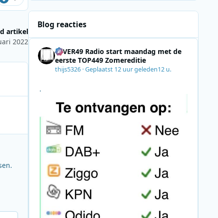
Blog reacties
d artikel
uari 2022
4EVER49 Radio start maandag met de
eerste TOP449 Zomereditie
thijs5326
·
Geplaatst
12 uur geleden
12 u.
.
sen.