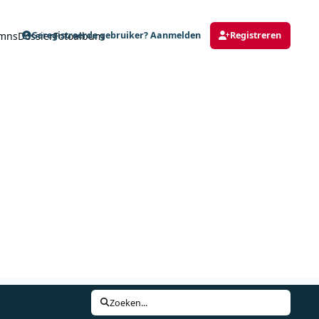
mns
Dossier
Fotoalbum
Geregistreerde gebruiker? Aanmelden
Registreren
Zoeken...