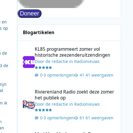
e en
s op
Blogartikelen
KL85 programmeert zomer vol historische zeezenderuitz
KL85 programmeert zomer vol
n de
historische zeezenderuitzendingen
Door
de redactie
in
Radionieuws
id de
0 opmerkingen
41 weergaven
zijn
Rivierenland Radio zoekt deze zomer het publiek op
at
Rivierenland Radio zoekt deze zomer
het publiek op
m ik
Door
de redactie
in
Radionieuws
0 opmerkingen
61 weergaven
n
an
Mad Men Media verruilt Bauer Media voor samenwerking 