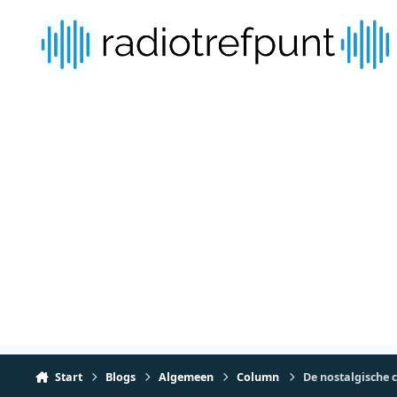
Spring naar bijdragen
Start
Blogs
Algemeen
Column
De nostalgische 