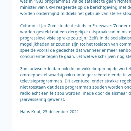
was in 1983 programma’s via de satelliet te gaan richt
minister van CRM reageerde op de berichtgeving met d
worden ondermijnd middels het gebruik van sterke stoo
Columnist Jac Zom stelde destijds in Freewave: ‘Zonder m
worden gesteld dat een dergelijke uitspraak van minister
progressieve visie sprake zou zijn.’ Zelfs in de sociali
mogelijkheden er zouden zijn tot het toelaten van comme
speelde vooral de gedachte dat wanneer er meer aanbod
concurrentie tegen te gaan. Let wel we schrijven nog ste
Zom adviseerde dan ook de ontwikkelingen bij de wortel
omroepbestel waarbij ook ruimte gecreëerd diende te w
televisieprogramma’s. Dit eventueel onder strakke rege
niet toestaan dat deze programma’s zouden worden onder
radio echt een feit zou worden, mede door de alsmaar
jaarwisseling gewenst.
Hans Knot, 25 december 2021