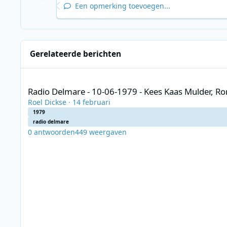
Een opmerking toevoegen...
Gerelateerde berichten
Radio Delmare - 10-06-1979 - Kees Kaas Mulder, Ronald van d
Radio Delmare - 10-06-1979 - Kees Kaas Mulder, Ron
Roel Dickse
·
14 februari
1979
radio delmare
0
antwoorden
449
weergaven