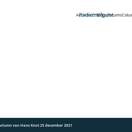
Radiotrefpunt
Activiteit
Blogs
Forums
Colu
column van Hans Knot 25 december 2021