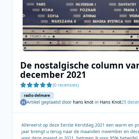
De nostalgische column va
december 2021
(0 recensies)
radio delmare
Artikel geplaatst door
hans knot
in
Hans Knot
25 dece
Allereerst op deze Eerste Kerstdag 2021 een warm en pre
jaar brengt u terug naar de maanden november en decemb
voor deze maand in 2021, hetgeen ik voor 95% betwijfel. 