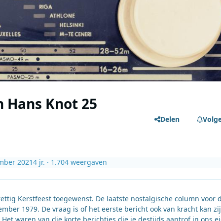
n Hans Knot 25
Delen
Volg
mber 2021
4 jr.
· 1.704 weergaven
ttig Kerstfeest toegewenst. De laatste nostalgische column voor d
er 1979. De vraag is of het eerste bericht ook van kracht kan zi
Het waren van die korte berichtjes die je destijds aantrof in ons e