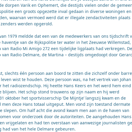
 de dorpen Varik en Ophemert, die destijds vielen onder de gemee
kspolitie een groots opgezette inval gedaan in diverse woningen e
eden, waarvan vermoed werd dat er illegale zendactiviteiten plaats
e zenders werden opgerold.
an 1979 meldde dat een van de medewerkers van ons tijdschrift 
haventje van de Rijkspolitie ter water in het Zeeuwse Willemstad,
an Radio Mi Amigo 272 een tijdelijke ligplaats had verkregen. D
p van Radio Delmare, de Martina – destijds omgedoopt door Gerar
, slechts één persoon aan boord te zitten die zichzelf onder barre
even wist te houden. Deze persoon was, na het vertrek van Johan
r het radiozendschip. Hij heette Hans Keers en het werd hem eind
e blijven. Het schip stond trouwens op zijn naam en hij werd
1 oktober het sportvisserschip ‘De Mijntje’ langszij kwam en de
men deze Hans totaal uitgeput. Men vond zijn toestand dermate
 te slepen. Om half acht die avond kwam men aan in de haven van
nomen voor onderzoek door de autoriteiten. De aangehouden Hans
en vrijgelaten en had ten overstaan van aanwezige journalisten g
g had van het hele Delmare gebeuren.