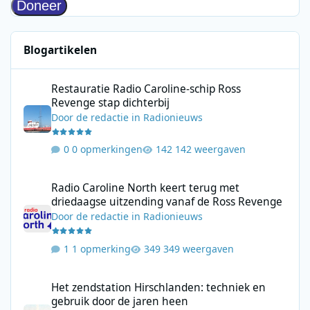
Blogartikelen
Restauratie Radio Caroline-schip Ross Revenge stap dichterbij
Restauratie Radio Caroline-schip Ross
Revenge stap dichterbij
Door
de redactie
in
Radionieuws
0 opmerkingen
142 weergaven
Radio Caroline North keert terug met driedaagse uitzending va
Radio Caroline North keert terug met
driedaagse uitzending vanaf de Ross Revenge
Door
de redactie
in
Radionieuws
1 opmerking
349 weergaven
Het zendstation Hirschlanden: techniek en gebruik door de jar
Het zendstation Hirschlanden: techniek en
gebruik door de jaren heen