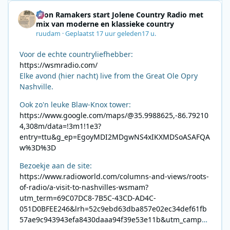
Leon Ramakers start Jolene Country Radio met
mix van moderne en klassieke country
ruudam
·
Geplaatst
17 uur geleden
17 u.
Voor de echte countryliefhebber:
https://wsmradio.com/
Elke avond (hier nacht) live from the Great Ole Opry
Nashville.
Ook zo'n leuke Blaw-Knox tower:
https://www.google.com/maps/@35.9988625,-86.79210
4,308m/data=!3m1!1e3?
entry=ttu&g_ep=EgoyMDI2MDgwNS4xIKXMDSoASAFQA
w%3D%3D
Bezoekje aan de site:
https://www.radioworld.com/columns-and-views/roots-
of-radio/a-visit-to-nashvilles-wsmam?
utm_term=69C07DC8-7B5C-43CD-AD4C-
051D0BFEE246&lrh=52c9ebd63dba857e02ec34def61fb
57ae9c943943efa8430daaa94f39e53e11b&utm_campai