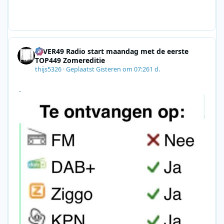
gn=0028F35E-226C-4B60-AC88-
AB2831C8A639&utm_medium=email&utm_content=492
E7A06-2B42-4737-B74D-
8F09201A140D&utm_source=SmartBrief
4EVER49 Radio start maandag met de eerste
TOP449 Zomereditie
thijs5326
·
Geplaatst
Gisteren om 07:26
1 d.
.