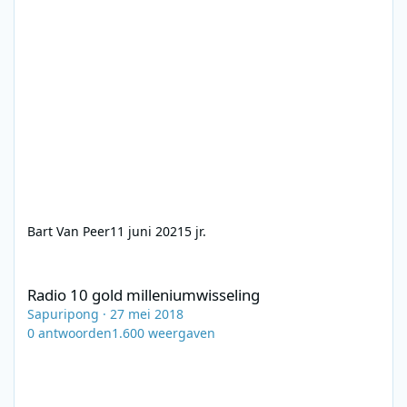
Bart Van Peer
11 juni 2021
5 jr.
Radio 10 gold milleniumwisseling
Radio 10 gold milleniumwisseling
Sapuripong
·
27 mei 2018
0
antwoorden
1.600
weergaven