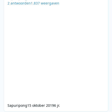
2
antwoorden
1.837
weergaven
Sapuripong
15 oktober 2019
6 jr.