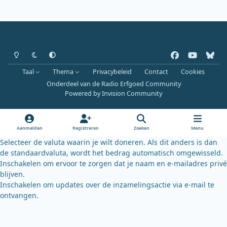
Heldere modus
Donkere modus
Systeemvoorkeur
f
y
b
a
o
l
Taal
Thema
Privacybeleid
Contact
Cookies
c
u
u
Onderdeel van de Radio Erfgoed Community
e
t
e
Powered by
Invision Community
b
u
s
o
b
k
o
e
y
Aanmelden
Registreren
Zoeken
Menu
k
Selecteer de valuta waarin je wilt doneren. Als dit anders is dan
de standaardvaluta, wordt het bedrag automatisch omgewisseld.
Inschakelen om ervoor te zorgen dat je naam en e-mailadres privé
blijven.
Inschakelen om updates over de inzamelingsactie via e-mail te
ontvangen.