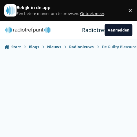
Spring naar bijdragen
Bekijk in de app
×
Sl
Een betere manier om te browsen.
Ontdek meer
.
Radiotrefpunt
Aanmelden
Start
Blogs
Nieuws
Radionieuws
De Guilty Pleasure 