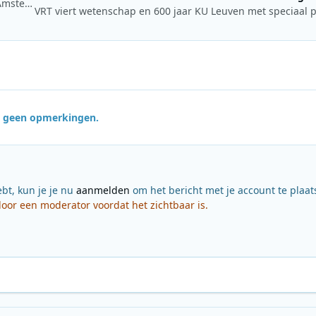
SLAM! maakt eerste namen Spin for Life bekend: Kris Kross Amsterdam, Laura van Dam en Mr. Belt & Wezo
jn geen opmerkingen.
ebt, kun je je nu
aanmelden
om het bericht met je account te plaat
or een moderator voordat het zichtbaar is.