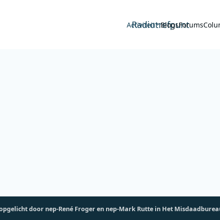
Radiotrefpunt
Activiteit
Blogs
Forums
Colu
opgelicht door nep-René Froger en nep-Mark Rutte in Het Misdaadburea