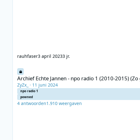
rauhfaser
3 april 2023
3 jr.
Archief Echte Jannen - npo radio 1 (2010-2015) (Zo goed als 
Archief Echte Jannen - npo radio 1 (2010-2015) (Zo
ZyZx_
·
11 juni 2024
npo radio 1
powned
4
antwoorden
1.910
weergaven