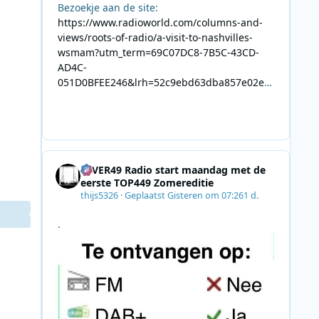
Bezoekje aan de site:
https://www.radioworld.com/columns-and-
views/roots-of-radio/a-visit-to-nashvilles-
wsmam?utm_term=69C07DC8-7B5C-43CD-
AD4C-
051D0BFEE246&lrh=52c9ebd63dba857e02ec
34def61fb57ae9c943943efa8430daaa94f39e5
3e11b&utm_campaign=0028F35E-226C-4B60-
AC88-
AB2831C8A639&utm_medium=email&utm_co
ntent=492E7A06-2B42-4737-B74D-
4EVER49 Radio start maandag met de
8F09201A140D&utm_source=SmartBrief
eerste TOP449 Zomereditie
thijs5326
·
Geplaatst
Gisteren om 07:26
1 d.
.