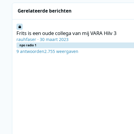
Gerelateerde berichten
Frits is een oude collega van mij VARA Hilv 3
Frits is een oude collega van mij VARA Hilv 3
rauhfaser
·
30 maart 2023
npo radio 1
9
antwoorden
2.755
weergaven