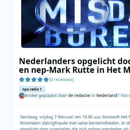
Nederlanders opgelicht do
en nep-Mark Rutte in Het 
(0 recensies)
npo radio 1
Artikel geplaatst door
de redactie
in
Nederland
7 febr
Vandaag, vrijdag 7 februari om 19.00 uur, besteedt H
fenomeen: datingfraude met valse beroemdheden. In de
opgelicht door criminelen die zich online voordeden a