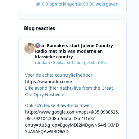
0 opmerkingen
90 weergaven
Blog reacties
Leon Ramakers start Jolene Country
Radio met mix van moderne en
klassieke country
ruudam
·
Geplaatst
12 uur geleden
12 u.
Voor de echte countryliefhebber:
https://wsmradio.com/
Elke avond (hier nacht) live from the Great
Ole Opry Nashville.
Ook zo'n leuke Blaw-Knox tower:
https://www.google.com/maps/@35.9988625,
-86.792104,308m/data=!3m1!1e3?
entry=ttu&g_ep=EgoyMDI2MDgwNS4xIKXMD
SoASAFQAw%3D%3D