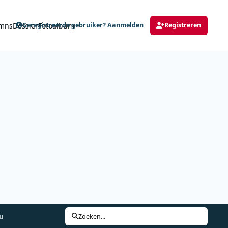
mns
Dossier
Fotoalbum
Geregistreerde gebruiker? Aanmelden
Registreren
u
Zoeken...