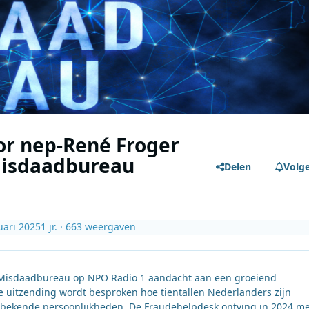
or nep-René Froger
Misdaadbureau
Delen
Volg
uari 2025
1 jr.
· 663 weergaven
et Misdaadbureau op NPO Radio 1 aandacht aan een groeiend
 uitzending wordt besproken hoe tientallen Nederlanders zijn
ls bekende persoonlijkheden. De Fraudehelpdesk ontving in 2024 m