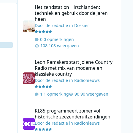
Het zendstation Hirschlanden: techniek en gebruik door 
Het zendstation Hirschlanden:
techniek en gebruik door de jaren
heen
Door
de redactie
in
Dossier
0 opmerkingen
108 weergaven
Leon Ramakers start Jolene Country Radio met mix van mo
Leon Ramakers start Jolene Country
Radio met mix van moderne en
klassieke country
Door
de redactie
in
Radionieuws
1 opmerking
90 weergaven
KL85 programmeert zomer vol historische zeezenderuitz
KL85 programmeert zomer vol
historische zeezenderuitzendingen
Door
de redactie
in
Radionieuws