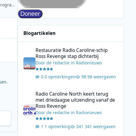
VRT viert wetenschap en 600 jaar KU Leuven met speciaal programma
Blogartikelen
Restauratie Radio Caroline-schip Ross Revenge stap dicht
Restauratie Radio Caroline-schip
Ross Revenge stap dichterbij
Door
de redactie
in
Radionieuws
0 opmerkingen
98 weergaven
sen.
Radio Caroline North keert terug met driedaagse uitzend
Radio Caroline North keert terug
met driedaagse uitzending vanaf de
Ross Revenge
Door
de redactie
in
Radionieuws
1 opmerking
341 weergaven