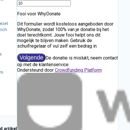
ezet
zich
s
om
d artikel