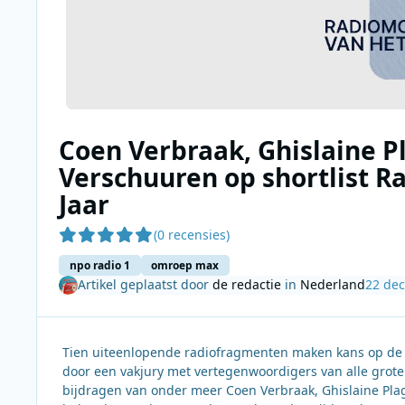
Coen Verbraak, Ghislaine 
Verschuuren op shortlist 
Jaar
(0 recensies)
npo radio 1
omroep max
Artikel geplaatst door
de redactie
in
Nederland
22 de
Tien uiteenlopende radiofragmenten maken kans op de t
door een vakjury met vertegenwoordigers van alle grot
bijdragen van onder meer Coen Verbraak, Ghislaine Pla