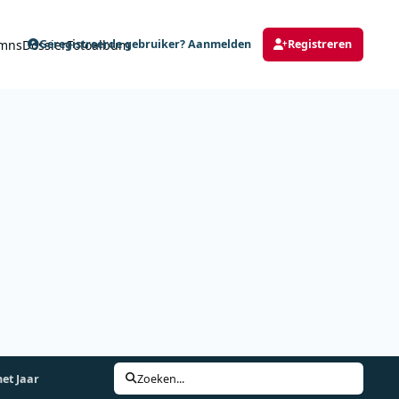
mns
Dossier
Fotoalbum
Geregistreerde gebruiker? Aanmelden
Registreren
et Jaar
Zoeken...