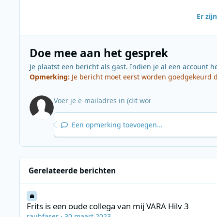
Er zi
Doe mee aan het gesprek
Je plaatst een bericht als gast. Indien je al een account h
Opmerking:
Je bericht moet eerst worden goedgekeurd do
Een opmerking toevoegen...
Gerelateerde berichten
Frits is een oude collega van mij VARA Hilv 3
Frits is een oude collega van mij VARA Hilv 3
rauhfaser
·
30 maart 2023