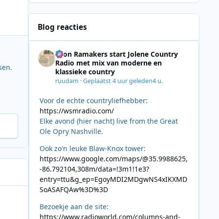
Blog reacties
Leon Ramakers start Jolene Country
Radio met mix van moderne en
sen.
klassieke country
ruudam
·
Geplaatst
4 uur geleden
4 u.
Voor de echte countryliefhebber:
https://wsmradio.com/
Elke avond (hier nacht) live from the Great
Ole Opry Nashville.
Ook zo'n leuke Blaw-Knox tower:
https://www.google.com/maps/@35.9988625,
-86.792104,308m/data=!3m1!1e3?
entry=ttu&g_ep=EgoyMDI2MDgwNS4xIKXMD
SoASAFQAw%3D%3D
Bezoekje aan de site:
https://www.radioworld.com/columns-and-