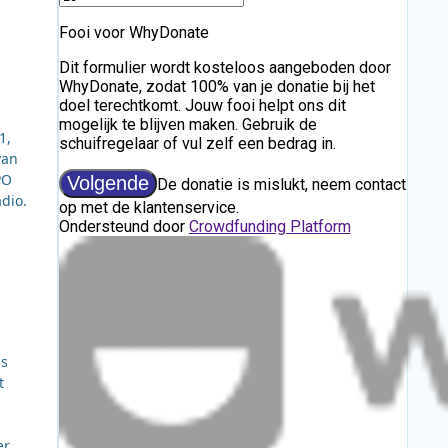
1,
van
PO
dio.
ns
t
er