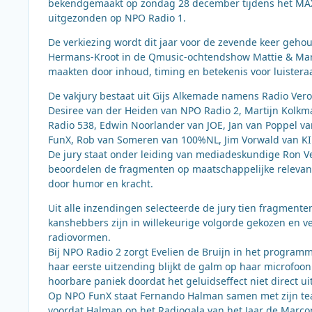
bekendgemaakt op zondag 28 december tijdens het MAX
uitgezonden op NPO Radio 1.
De verkiezing wordt dit jaar voor de zevende keer gehou
Hermans-Kroot in de Qmusic-ochtendshow Mattie & Marie
maakten door inhoud, timing en betekenis voor luistera
De vakjury bestaat uit Gijs Alkemade namens Radio Ve
Desiree van der Heiden van NPO Radio 2, Martijn Kolkm
Radio 538, Edwin Noorlander van JOE, Jan van Poppel 
FunX, Rob van Someren van 100%NL, Jim Vorwald van KI
De jury staat onder leiding van mediadeskundige Ron Ve
beoordelen de fragmenten op maatschappelijke relevant
door humor en kracht.
Uit alle inzendingen selecteerde de jury tien fragmente
kanshebbers zijn in willekeurige volgorde gekozen en 
radiovormen.
Bij NPO Radio 2 zorgt Evelien de Bruijn in het programm
haar eerste uitzending blijkt de galm op haar microfoon
hoorbare paniek doordat het geluidseffect niet direct u
Op NPO FunX staat Fernando Halman samen met zijn team u
voordat Halman op het Radiogala van het Jaar de Marconi