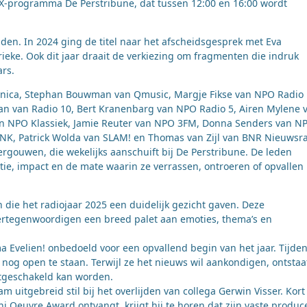
-programma De Perstribune, dat tussen 12:00 en 16:00 wordt
den. In 2024 ging de titel naar het afscheidsgesprek met Eva
ke. Ook dit jaar draait de verkiezing om fragmenten die indruk
ars.
ronica, Stephan Bouwman van Qmusic, Margje Fikse van NPO Radio 
an van Radio 10, Bert Kranenbarg van NPO Radio 5, Airen Mylene 
van NPO Klassiek, Jamie Reuter van NPO 3FM, Donna Senders van N
NK, Patrick Wolda van SLAM! en Thomas van Zijl van BNR Nieuwsra
rgouwen, die wekelijks aanschuift bij De Perstribune. De leden
ie, impact en de mate waarin ze verrassen, ontroeren of opvallen
n die het radiojaar 2025 een duidelijk gezicht gaven. Deze
vertegenwoordigen een breed palet aan emoties, thema’s en
a Evelien! onbedoeld voor een opvallend begin van het jaar. Tijde
 nog open te staan. Terwijl ze het nieuws wil aankondigen, ontstaa
itgeschakeld kan worden.
itgebreid stil bij het overlijden van collega Gerwin Visser. Kort
 Oeuvre Award ontvangt, krijgt hij te horen dat zijn vaste produc