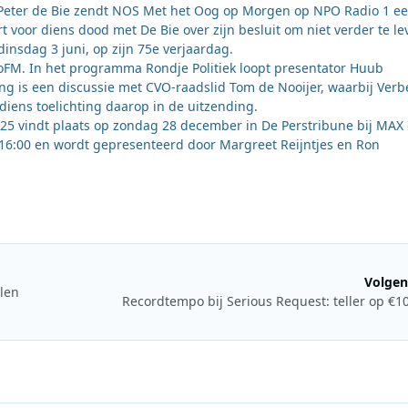
r Peter de Bie zendt NOS Met het Oog op Morgen op NPO Radio 1 e
voor diens dood met De Bie over zijn besluit om niet verder te le
dinsdag 3 juni, op zijn 75e verjaardag.
oFM. In het programma Rondje Politiek loopt presentator Huub
ing is een discussie met CVO-raadslid Tom de Nooijer, waarbij Verb
diens toelichting daarop in de uitzending.
5 vindt plaats op zondag 28 december in De Perstribune bij MAX
 16:00 en wordt gepresenteerd door Margreet Reijntjes en Ron
Volgen
len
Recordtempo bij Serious Request: teller op €1