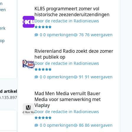
en
KL85 programmeert zomer vol historische zeezenderuitz
KL85 programmeert zomer vol
ven
historische zeezenderuitzendingen
Door
de redactie
in
Radionieuws
erk
0 opmerkingen
76 weergaven
 op
Rivierenland Radio zoekt deze zomer het publiek op
Rivierenland Radio zoekt deze zomer
het publiek op
Door
de redactie
in
Radionieuws
0 opmerkingen
91 weergaven
Mad Men Media verruilt Bauer Media voor samenwerking 
d artikel
Mad Men Media verruilt Bauer
0.135.897
Media voor samenwerking met
Viaplay
Door
de redactie
in
Radionieuws
0 opmerkingen
86 weergaven