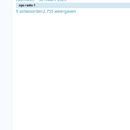
npo radio 1
9
antwoorden
2.755
weergaven