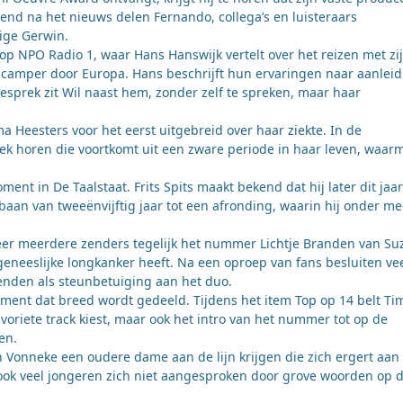
tend na het nieuws delen Fernando, collega’s en luisteraars
rige Gerwin.
 op NPO Radio 1, waar Hans Hanswijk vertelt over het reizen met zi
een camper door Europa. Hans beschrijft hun ervaringen naar aanlei
sprek zit Wil naast hem, zonder zelf te spreken, maar haar
eesters voor het eerst uitgebreid over haar ziekte. In de
iek horen die voortkomt uit een zware periode in haar leven, waar
nt in De Taalstaat. Frits Spits maakt bekend dat hij later dit jaar
an van tweeënvijftig jaar tot een afronding, waarin hij onder me
er meerdere zenders tegelijk het nummer Lichtje Branden van Su
geneeslijke longkanker heeft. Na een oproep van fans besluiten ve
enden als steunbetuiging aan het duo.
agment dat breed wordt gedeeld. Tijdens het item Top op 14 belt T
voriete track kiest, maar ook het intro van het nummer tot op de
en.
Vonneke een oudere dame aan de lijn krijgen die zich ergert aan
 ook veel jongeren zich niet aangesproken door grove woorden op 