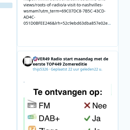
views/roots-of-radio/a-visit-to-nashvilles-
wsmam?utm_term=69C07DC8-7B5C-43CD-
AD4C-
051D0BFEE246&lrh=52c9ebd63dba857e02ec
34def61fb57ae9c943943efa8430daaa94f39e5
3e11b&utm_campaign=0028F35E-226C-4B60-
AC88-
AB2831C8A639&utm_medium=email&utm_co
ntent=492E7A06-2B42-4737-B74D-
4EVER49 Radio start maandag met de
8F09201A140D&utm_source=SmartBrief
eerste TOP449 Zomereditie
thijs5326
·
Geplaatst
22 uur geleden
22 u.
.