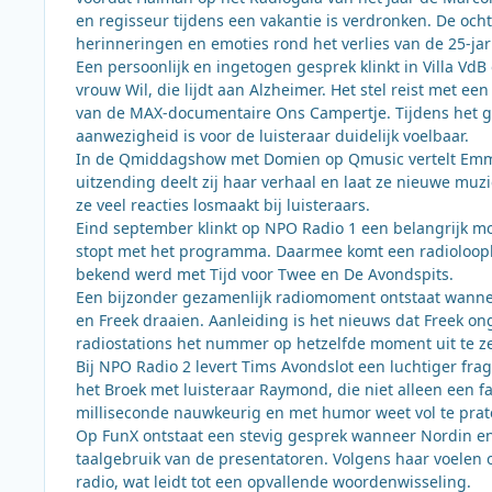
en regisseur tijdens een vakantie is verdronken. De och
herinneringen en emoties rond het verlies van de 25-ja
Een persoonlijk en ingetogen gesprek klinkt in Villa VdB
vrouw Wil, die lijdt aan Alzheimer. Het stel reist met 
van de MAX-documentaire Ons Campertje. Tijdens het ge
aanwezigheid is voor de luisteraar duidelijk voelbaar.
In de Qmiddagshow met Domien op Qmusic vertelt Emma H
uitzending deelt zij haar verhaal en laat ze nieuwe muz
ze veel reacties losmaakt bij luisteraars.
Eind september klinkt op NPO Radio 1 een belangrijk mome
stopt met het programma. Daarmee komt een radioloopba
bekend werd met Tijd voor Twee en De Avondspits.
Een bijzonder gezamenlijk radiomoment ontstaat wanne
en Freek draaien. Aanleiding is het nieuws dat Freek on
radiostations het nummer op hetzelfde moment uit te z
Bij NPO Radio 2 levert Tims Avondslot een luchtiger fr
het Broek met luisteraar Raymond, die niet alleen een fa
milliseconde nauwkeurig en met humor weet vol te prat
Op FunX ontstaat een stevig gesprek wanneer Nordin en 
taalgebruik van de presentatoren. Volgens haar voelen
radio, wat leidt tot een opvallende woordenwisseling.