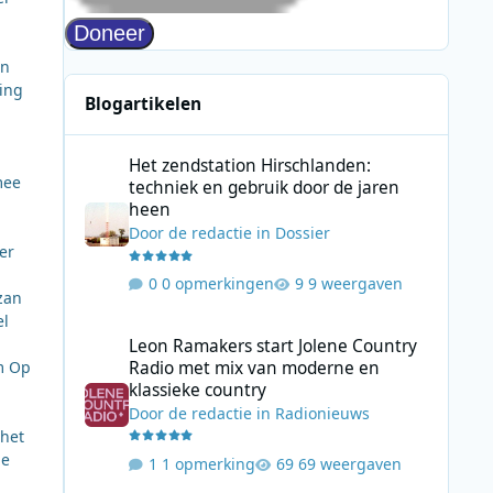
jn
ding
Blogartikelen
Het zendstation Hirschlanden: techniek en gebruik door 
Het zendstation Hirschlanden:
mee
techniek en gebruik door de jaren
heen
Door
de redactie
in
Dossier
er
0 opmerkingen
9 weergaven
zan
el
Leon Ramakers start Jolene Country Radio met mix van mo
Leon Ramakers start Jolene Country
Radio met mix van moderne en
im Op
klassieke country
Door
de redactie
in
Radionieuws
 het
de
1 opmerking
69 weergaven