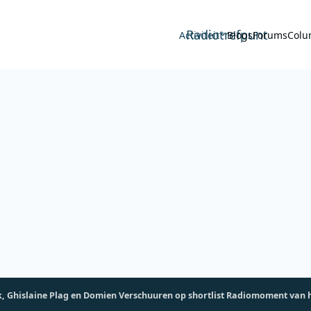
Radiotrefpunt
Activiteit
Blogs
Forums
Colu
, Ghislaine Plag en Domien Verschuuren op shortlist Radiomoment van h