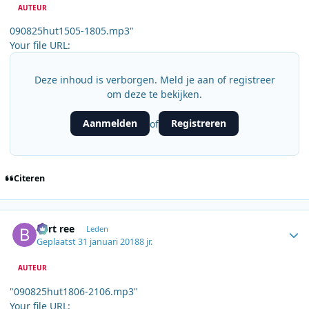
AUTEUR
090825hut1505-1805.mp3"
Your file URL:
Deze inhoud is verborgen. Meld je aan of registreer
om deze te bekijken.
Aanmelden
Registreren
of
Citeren
Author stats
bert ree
Leden
Geplaatst
31 januari 2018
8 jr.
AUTEUR
"090825hut1806-2106.mp3"
Your file URL: