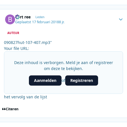
Author stats
bert ree
Leden
Geplaatst
17 februari 2018
8 jr.
AUTEUR
090827hut-107-407.mp3"
Your file URL:
Deze inhoud is verborgen. Meld je aan of registreer
om deze te bekijken.
Aanmelden
Registreren
of
het vervolg van de lijst
Citeren
Author stats