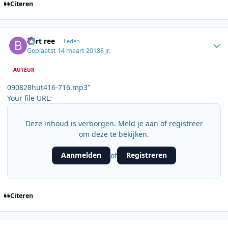
Citeren
Author stats
bert ree
Leden
Geplaatst
14 maart 2018
8 jr.
AUTEUR
090828hut416-716.mp3"
Your file URL:
Deze inhoud is verborgen. Meld je aan of registreer
om deze te bekijken.
Aanmelden
Registreren
of
Citeren
Author stats