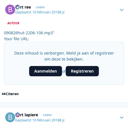
Author stats
bert ree
Leden
Geplaatst
10 februari 2018
8 jr.
AUTEUR
090826hut-2206-106.mp3"
Your file URL:
Deze inhoud is verborgen. Meld je aan of registreer
om deze te bekijken.
Aanmelden
Registreren
of
Citeren
Author stats
bart lapiere
Leden
Geplaatst
10 februari 2018
8 jr.