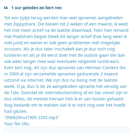
1 uur geleden zei bert ree:
Tot een tijdje terug werden hier veel opnames aangeboden
met Zippyshare. Die bleven tot 2 weken of een maand, ik weet
het niet meer actief na de laatste download. Toen hier iemand
met Pixeldrain begon bleek dit langer actief (hoe lang weet ik
niet juist) en waren er ook geen problemen met mogelijke
virussen. Als je dus later inschakelt kan je dus toch nog
luisteren en als je dit eerst doet met de oudste gaan die dan
ook weer langer mee voor eventuele volgende luisteraars.
Even kort nog, dit zijn dus opnames van Herman Content die
in 2009 al zijn verzamelde opnames gedurende 2 maand
uitzond via internet. We zijn dus nu bezig met de laatste
week. O ja, dus is de 2e aangeboden opname het vervolg van
de 1ste. Doordat de internetuitzending af en toe uitviel zijn er
dus stiltes, de meeste hiervan heb ik er van tussen gehaald.
Nog bedankt om te melden dat ik er toch nog over het hoofd
had gezien.
"090826hut1905-2205.mp3"
Your file URL: