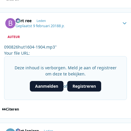
Author stats
bert ree
Leden
Geplaatst
9 februari 2018
8 jr.
AUTEUR
090826hut1604-1904.mp3"
Your file URL:
Deze inhoud is verborgen. Meld je aan of registreer
om deze te bekijken.
Aanmelden
Registreren
of
Citeren
Author stats
bart lapiere
Leden