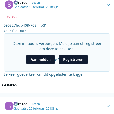
bert ree
Leden
Geplaatst
18 februari 2018
8 jr.
AUTEUR
090827hut-408-708.mp3"
Your file URL:
Deze inhoud is verborgen. Meld je aan of registreer
om deze te bekijken.
Aanmelden
Registreren
of
3e keer goede keer om dit opgeladen te krijgen
Citeren
Author stats
bert ree
Leden
Geplaatst
25 februari 2018
8 jr.