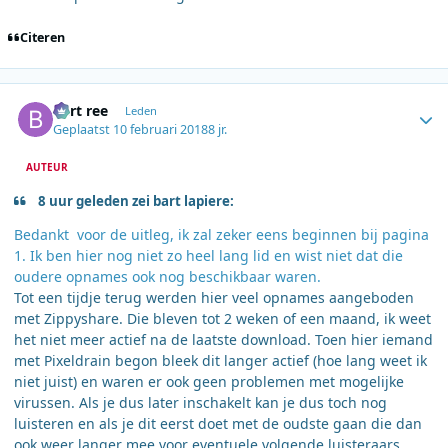
Citeren
Author stats
bert ree
Leden
Geplaatst
10 februari 2018
8 jr.
AUTEUR
8 uur geleden zei bart lapiere:
Bedankt voor de uitleg, ik zal zeker eens beginnen bij pagina
1. Ik ben hier nog niet zo heel lang lid en wist niet dat die
oudere opnames ook nog beschikbaar waren.
Tot een tijdje terug werden hier veel opnames aangeboden
met Zippyshare. Die bleven tot 2 weken of een maand, ik weet
het niet meer actief na de laatste download. Toen hier iemand
met Pixeldrain begon bleek dit langer actief (hoe lang weet ik
niet juist) en waren er ook geen problemen met mogelijke
virussen. Als je dus later inschakelt kan je dus toch nog
luisteren en als je dit eerst doet met de oudste gaan die dan
ook weer langer mee voor eventuele volgende luisteraars.