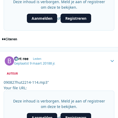
Deze inhoud is verborgen. Meld je aan of registreer
om deze te bekijken.
Aanmelden
Registreren
of
Citeren
Author stats
bert ree
Leden
Geplaatst
9 maart 2018
8 jr.
AUTEUR
090827hut2214-114.mp3"
Your file URL:
Deze inhoud is verborgen. Meld je aan of registreer
om deze te bekijken.
Aanmelden
Registreren
of