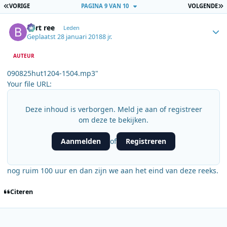
EERSTE PAGINA
L
VORIGE
PAGINA 9 VAN 10
VOLGENDE
Author stats
bert ree
Leden
Geplaatst
28 januari 2018
8 jr.
AUTEUR
090825hut1204-1504.mp3"
Your file URL:
Deze inhoud is verborgen. Meld je aan of registreer
om deze te bekijken.
Aanmelden
Registreren
of
nog ruim 100 uur en dan zijn we aan het eind van deze reeks.
Citeren