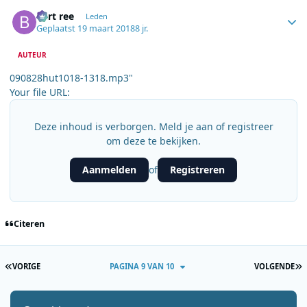
Author stats
bert ree
Leden
Geplaatst
19 maart 2018
8 jr.
AUTEUR
090828hut1018-1318.mp3"
Your file URL:
Deze inhoud is verborgen. Meld je aan of registreer
om deze te bekijken.
Aanmelden
Registreren
of
Citeren
EERSTE PAGINA
L
VORIGE
PAGINA 9 VAN 10
VOLGENDE