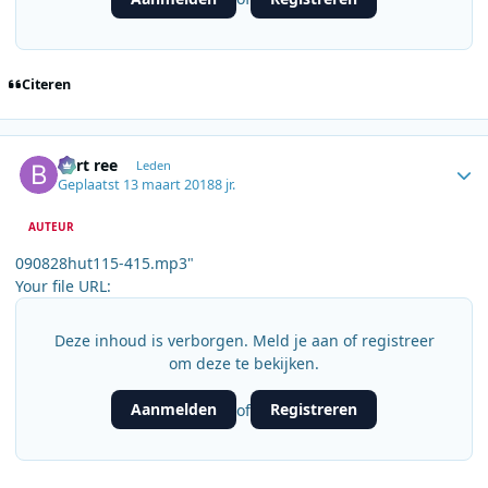
Citeren
Author stats
bert ree
Leden
Geplaatst
13 maart 2018
8 jr.
AUTEUR
090828hut115-415.mp3"
Your file URL:
Deze inhoud is verborgen. Meld je aan of registreer
om deze te bekijken.
Aanmelden
Registreren
of