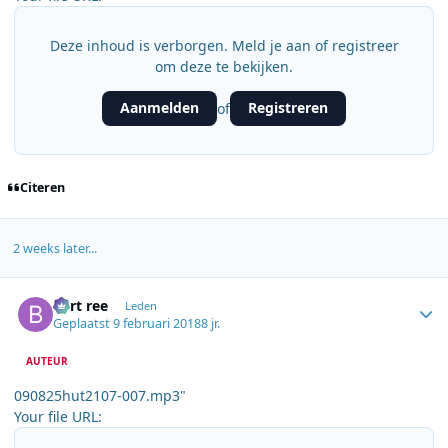
Deze inhoud is verborgen. Meld je aan of registreer
om deze te bekijken.
Aanmelden
Registreren
of
Citeren
2 weeks later...
Author stats
bert ree
Leden
Geplaatst
9 februari 2018
8 jr.
AUTEUR
090825hut2107-007.mp3"
Your file URL: