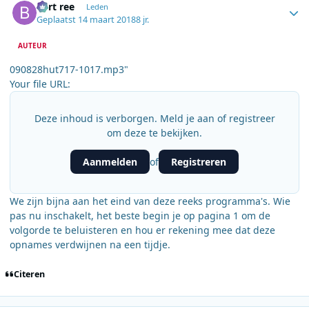
bert ree
Leden
Geplaatst
14 maart 2018
8 jr.
AUTEUR
090828hut717-1017.mp3"
Your file URL:
Deze inhoud is verborgen. Meld je aan of registreer
om deze te bekijken.
Aanmelden
Registreren
of
We zijn bijna aan het eind van deze reeks programma's. Wie
pas nu inschakelt, het beste begin je op pagina 1 om de
volgorde te beluisteren en hou er rekening mee dat deze
opnames verdwijnen na een tijdje.
Citeren