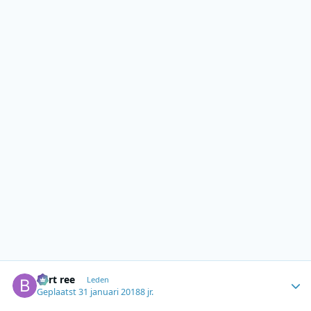
Author stats
bert ree
Leden
Geplaatst
31 januari 2018
8 jr.