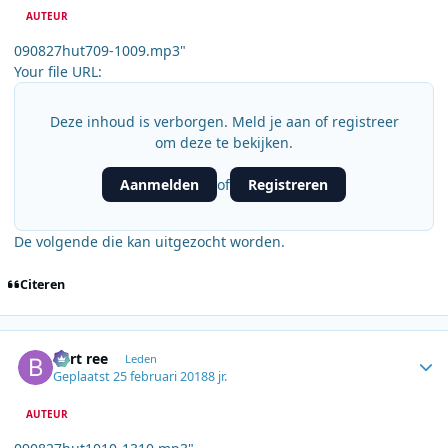
AUTEUR
090827hut709-1009.mp3"
Your file URL:
Deze inhoud is verborgen. Meld je aan of registreer
om deze te bekijken.
Aanmelden
Registreren
of
De volgende die kan uitgezocht worden.
Citeren
Author stats
bert ree
Leden
Geplaatst
25 februari 2018
8 jr.
AUTEUR