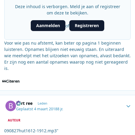
Deze inhoud is verborgen. Meld je aan of registreer
om deze te bekijken.
Aanmelden
Registreren
of
Voor wie pas nu afstemt, kan beter op pagina 1 beginnen
luisteren. Opnames blijven niet eeuwig staan. En uiteraard
wie meehelpt met het uitzoeken van opnames, alvast bedankt.
Er zijn nog een aantal opnames waarop nog niet gereageerd
is.
Citeren
Author stats
bert ree
Leden
Geplaatst
4 maart 2018
8 jr.
AUTEUR
090827hut1612-1912.mp3"