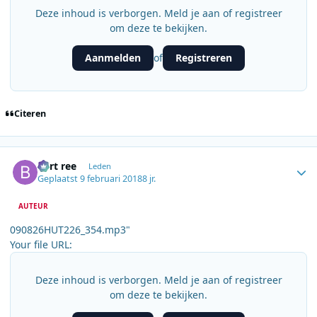
Deze inhoud is verborgen. Meld je aan of registreer
om deze te bekijken.
Aanmelden
Registreren
of
Citeren
Author stats
bert ree
Leden
Geplaatst
9 februari 2018
8 jr.
AUTEUR
090826HUT226_354.mp3"
Your file URL:
Deze inhoud is verborgen. Meld je aan of registreer
om deze te bekijken.