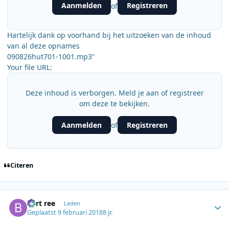
Aanmelden
Registreren
of
Hartelijk dank op voorhand bij het uitzoeken van de inhoud
van al deze opnames
090826hut701-1001.mp3"
Your file URL:
Deze inhoud is verborgen. Meld je aan of registreer
om deze te bekijken.
Aanmelden
Registreren
of
Citeren
Author stats
bert ree
Leden
Geplaatst
9 februari 2018
8 jr.