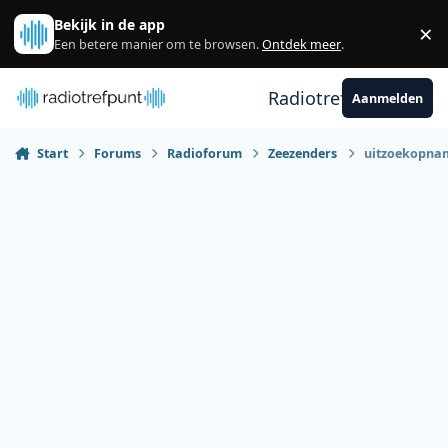
Spring naar bijdragen
Bekijk in de app
×
Sl
Een betere manier om te browsen.
Ontdek meer
.
Radiotrefpunt
Aanmelden
Start
Forums
Radioforum
Zeezenders
uitzoekopna