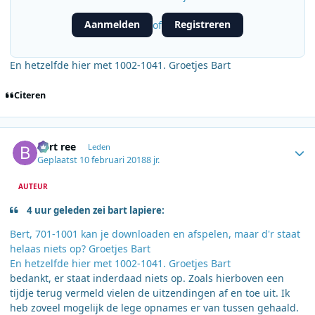
Aanmelden
Registreren
of
En hetzelfde hier met 1002-1041. Groetjes Bart
Citeren
Author stats
bert ree
Leden
Geplaatst
10 februari 2018
8 jr.
AUTEUR
4 uur geleden zei bart lapiere:
Bert, 701-1001 kan je downloaden en afspelen, maar d'r staat
helaas niets op? Groetjes Bart
En hetzelfde hier met 1002-1041. Groetjes Bart
bedankt, er staat inderdaad niets op. Zoals hierboven een
tijdje terug vermeld vielen de uitzendingen af en toe uit. Ik
heb zoveel mogelijk de lege opnames er van tussen gehaald.