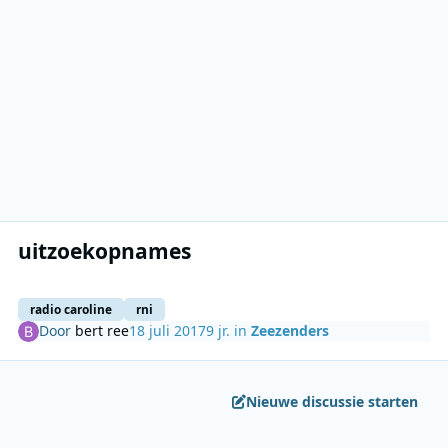
uitzoekopnames
radio caroline
rni
Door
bert ree
18 juli 2017
9 jr.
in
Zeezenders
Nieuwe discussie starten