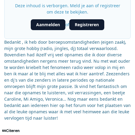
Deze inhoud is verborgen. Meld je aan of registreer
om deze te bekijken.
Aanmelden
Registreren
of
Bedankt , ik heb door beroepsomstandigheden (eigen zaak),
mijn grote hobby (radio, jingles, dj) totaal verwaarloosd.
Bovendien had ikzelf vrij veel opnames die ik door diverse
omstandigheden nergens meer terug vind. Nu met wat ouder
te worden kriebelt het fenomeen radio weer volop in mij en
ben ik maar al te blij met alles wat ik hier aantref. Zeezenders
en dj's van die zenders in latere periodes op nationale
omroepen blijft mijn grote passie. Ik vind het fantastisch om
naar die opnames te luisteren, vol verrassingen, een beetje
Caroline, Mi Amigo, Veronica... Nog maar eens bedankt en
bedankt aan iedereen hier op het forum voor het plaatsen van
al die leuke opnames waar ik met veel heimwee aan die leuke
vervlogen tijd naar luister!
Citeren