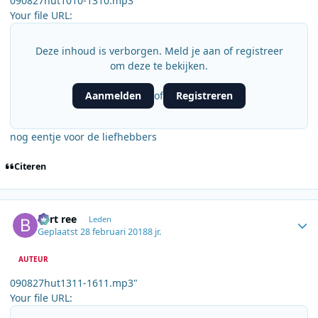
090827hut1010-1310.mp3"
Your file URL:
Deze inhoud is verborgen. Meld je aan of registreer
om deze te bekijken.
Aanmelden
Registreren
of
nog eentje voor de liefhebbers
Citeren
Author stats
bert ree
Leden
Geplaatst
28 februari 2018
8 jr.
AUTEUR
090827hut1311-1611.mp3"
Your file URL: