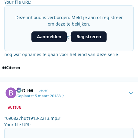
Your file URL:
Deze inhoud is verborgen. Meld je aan of registreer
om deze te bekijken.
Aanmelden
Registreren
of
nog wat opnames te gaan voor het eind van deze serie
Citeren
Author stats
bert ree
Leden
Geplaatst
5 maart 2018
8 jr.
AUTEUR
"090827hut1913-2213.mp3"
Your file URL: