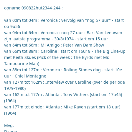
opname 090822hut2344-244 :
van 00m tot 04m : Veronica : vervolg van "nog 57 uur" - start
op 9u56
van 04m tot 64m : Veronica : nog 27 uur : Bart Van Leeuwen
zijn laatste programma - 30/8/1974 - start om 15 uur
van 64m tot 66m : Mi Amigo : Peter Van Dam Show
van 66m tot 88m : Caroline : start om 16u18 - The Big Line-up
met Keith Skues (Pick of the week : The Byrds met Mr.
Tambourine Man)
van 88m tot 127m : Veronica : Rolling Stones dag - start 10e
uur : Chiel Montagne
van 127m tot 162m : Interview over Caroline (over de periode
1979-1980)
van 162m tot 177m : Atlanta : Tony Withers (start om 17u45)
(1964)
van 177m tot einde : Atlanta : Mike Raven (start om 18 uur)
(1964)
Mvg,
Danny