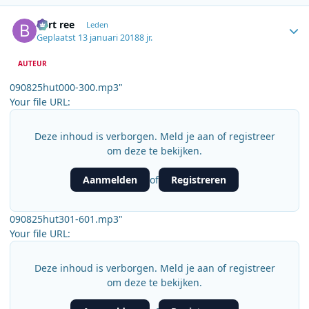
Author stats
bert ree
Leden
Geplaatst
13 januari 2018
8 jr.
AUTEUR
090825hut000-300.mp3"
Your file URL:
Deze inhoud is verborgen. Meld je aan of registreer
om deze te bekijken.
Aanmelden
Registreren
of
090825hut301-601.mp3"
Your file URL:
Deze inhoud is verborgen. Meld je aan of registreer
om deze te bekijken.