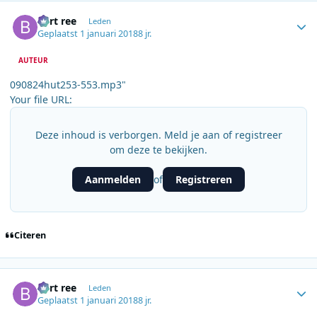
Author stats
bert ree
Leden
Geplaatst
1 januari 2018
8 jr.
AUTEUR
090824hut253-553.mp3"
Your file URL:
Deze inhoud is verborgen. Meld je aan of registreer
om deze te bekijken.
Aanmelden
Registreren
of
Citeren
Author stats
bert ree
Leden
Geplaatst
1 januari 2018
8 jr.