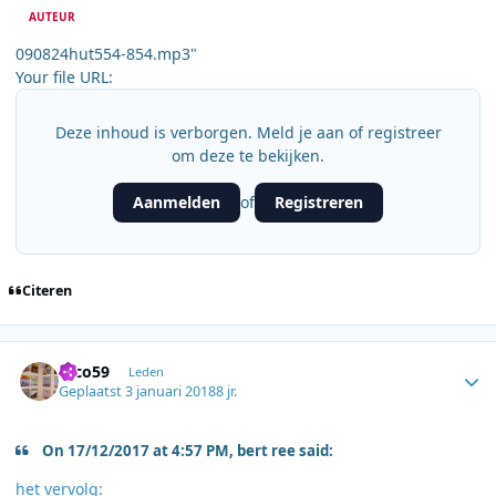
AUTEUR
090824hut554-854.mp3"
Your file URL:
Deze inhoud is verborgen. Meld je aan of registreer
om deze te bekijken.
Aanmelden
Registreren
of
Citeren
Author stats
erco59
Leden
Geplaatst
3 januari 2018
8 jr.
On 17/12/2017 at 4:57 PM, bert ree said:
het vervolg: