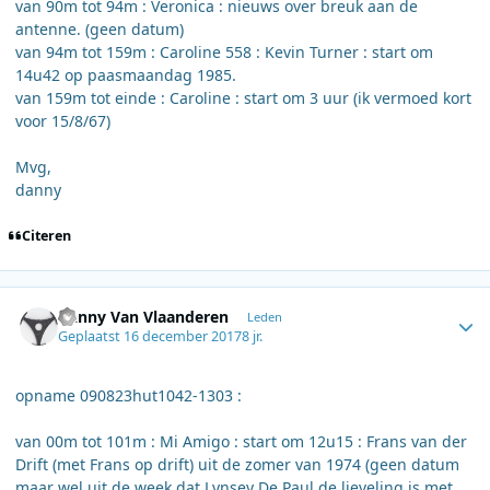
van 90m tot 94m : Veronica : nieuws over breuk aan de
antenne. (geen datum)
van 94m tot 159m : Caroline 558 : Kevin Turner : start om
14u42 op paasmaandag 1985.
van 159m tot einde : Caroline : start om 3 uur (ik vermoed kort
voor 15/8/67)
Mvg,
danny
Citeren
Author stats
Danny Van Vlaanderen
Leden
Geplaatst
16 december 2017
8 jr.
opname 090823hut1042-1303 :
van 00m tot 101m : Mi Amigo : start om 12u15 : Frans van der
Drift (met Frans op drift) uit de zomer van 1974 (geen datum
maar wel uit de week dat Lynsey De Paul de lieveling is met