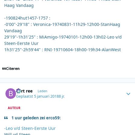
Haag Vandaag
-190824hut1457-1757 :
-0'00"-29'18" : Veronica-19740831-11h29-12h00-StanHaag
Vandaag
29'19"-1h31'25" : MiAmigo-19740101-12h00-13h02-Leo v/d
Steen-Eerste Uur
1h31'25"-2h59'44" : RNI-19710604-18h00-19h34-AlanWest
Citeren
Author stats
bert ree
Leden
Geplaatst
5 januari 2018
8 jr.
AUTEUR
1 uur geleden zei erco59:
-Leo v/d Steen-Eerste Uur
Will vd Steen