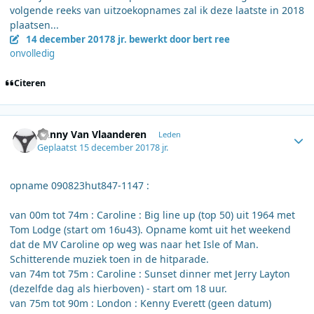
volgende reeks van uitzoekopnames zal ik deze laatste in 2018
plaatsen...
14 december 2017
8 jr.
bewerkt door bert ree
onvolledig
Citeren
Author stats
Danny Van Vlaanderen
Leden
Geplaatst
15 december 2017
8 jr.
opname 090823hut847-1147 :
van 00m tot 74m : Caroline : Big line up (top 50) uit 1964 met
Tom Lodge (start om 16u43). Opname komt uit het weekend
dat de MV Caroline op weg was naar het Isle of Man.
Schitterende muziek toen in de hitparade.
van 74m tot 75m : Caroline : Sunset dinner met Jerry Layton
(dezelfde dag als hierboven) - start om 18 uur.
van 75m tot 90m : London : Kenny Everett (geen datum)