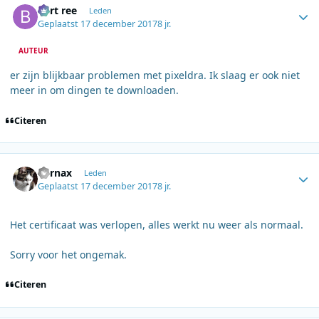
bert ree
Leden
Geplaatst
17 december 2017
8 jr.
AUTEUR
er zijn blijkbaar problemen met pixeldra. Ik slaag er ook niet
meer in om dingen te downloaden.
Citeren
Author stats
Fornax
Leden
Geplaatst
17 december 2017
8 jr.
Het certificaat was verlopen, alles werkt nu weer als normaal.
Sorry voor het ongemak.
Citeren