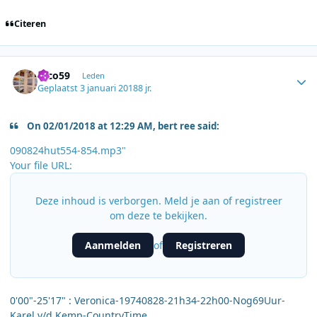
Citeren
Author stats
erco59
Leden
Geplaatst
3 januari 2018
8 jr.
On 02/01/2018 at 12:29 AM, bert ree said:
090824hut554-854.mp3"
Your file URL:
Deze inhoud is verborgen. Meld je aan of registreer
om deze te bekijken.
Aanmelden
Registreren
of
0'00"-25'17" : Veronica-19740828-21h34-22h00-Nog69Uur-
Karel v/d Kemp-CountryTime