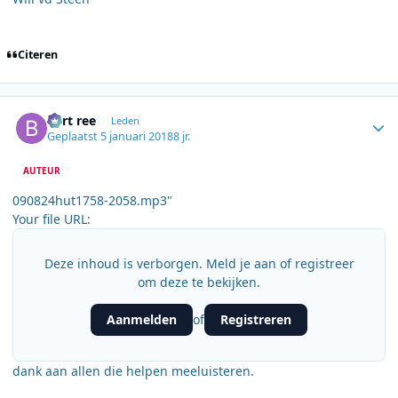
Citeren
Author stats
bert ree
Leden
Geplaatst
5 januari 2018
8 jr.
AUTEUR
090824hut1758-2058.mp3"
Your file URL:
Deze inhoud is verborgen. Meld je aan of registreer
om deze te bekijken.
Aanmelden
Registreren
of
dank aan allen die helpen meeluisteren.