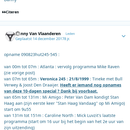
Citeren
Author stats
Danny Van Vlaanderen
Leden
Geplaatst
14 december 2017
8 jr.
opname 090823hut245-545 :
van 00m tot 07m : Atlanta : vervolg programma Mike Raven
(zie vorige post)
van 07m tot 65m :
Veronica 245 : 21/8/1999
: Tineke met Bull
Verwey & Joost Den Draaijer.
Heeft er iemand nog opnames
van deze 10-dagen special ? Dank bij voorbaat.
van 65m tot 131m : Mi Amigo : Peter Van Dam kondigt Stan
Haag aan (zijn eerste keer "Stan Haag Vandaag" op Mi Amigo)
start om 9u55
van 131m tot 151m : Caroline North : Mick Luvzit's laatste
programma (start om 16 uur bij het begin van het 2e uur van
zijn uitzending)