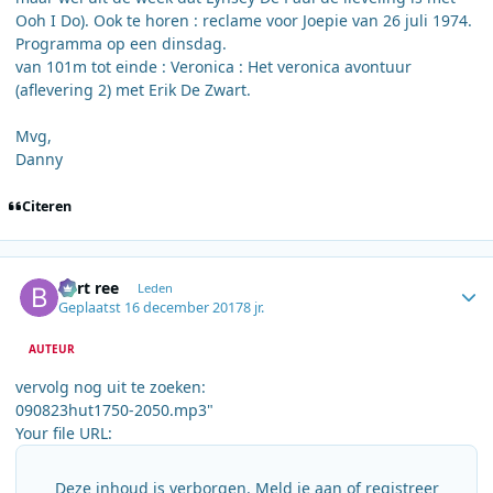
Ooh I Do). Ook te horen : reclame voor Joepie van 26 juli 1974.
Programma op een dinsdag.
van 101m tot einde : Veronica : Het veronica avontuur
(aflevering 2) met Erik De Zwart.
Mvg,
Danny
Citeren
Author stats
bert ree
Leden
Geplaatst
16 december 2017
8 jr.
AUTEUR
vervolg nog uit te zoeken:
090823hut1750-2050.mp3"
Your file URL:
Deze inhoud is verborgen. Meld je aan of registreer