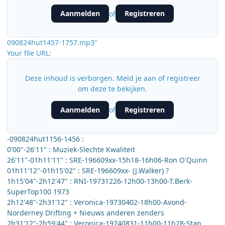
Aanmelden
Registreren
of
090824hut1457-1757.mp3"
Your file URL:
Deze inhoud is verborgen. Meld je aan of registreer
om deze te bekijken.
Aanmelden
Registreren
of
-090824hut1156-1456 :
0'00"-26'11" : Muziek-Slechte Kwaliteit
26'11"-01h11'11" : SRE-196609xx-15h18-16h06-Ron O'Quinn
01h11'12"-01h15'02" : SRE-196609xx- (J.Walker) ?
1h15'04"-2h12'47" : RNI-19731226-12h00-13h00-T.Berk-
SuperTop100 1973
2h12'48"-2h31'12" : Veronica-19730402-18h00-Avond-
Norderney Drifting + Nieuws anderen zenders
2h31'12"-2h59'44" : Veronica-19740831-11h00-11h28-Stan