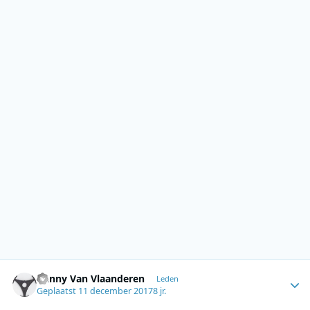
Author stats
Danny Van Vlaanderen
Leden
Geplaatst
11 december 2017
8 jr.