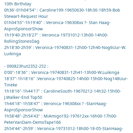
10th Birthday
0h36'-01h04'54" : Caroline199-19650630-18h30-18h59-Bob
Stewart-Request Hour
01h04'55"-1h19'40" : Veronica-196308xx ?- Stan Haag-
AsproSponsorShow
1h19'40-2h18'27" : Veronica-19731012-13h00-14h00-
RollingStonesDag
2h18'30-2h59' : Veronica-19740831-12h00-12h40-Nog6Uur-W.
Luikinga
- 090823hut2352-252 :
0'00"-18'36" : Veronica-19740831-12h41-13h00-W.Luikinga
18'37"-1h18'16" :Veronica-19740825-14h00-15h00-Nog148Uur-
Tineke
1h18'16"-1h44'17" : CarolineSouth-19670212-14h32-15h00-
J.Walker-End Top50
1h44'18"-1h58'47" : Veronica-196308xx ? -StanHaag-
AsproSponsorShow
1h58'48"-2h54'43" : MiAmigo192-197612xx-16h00-17h00-
PeterVanDam-DemoTape166
2h54'44"-2h59' : Veronica-19731012-18h00-18-05-StanHaag-