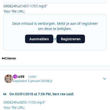
090824hut1457-1757.mp3"
Your file URL:
Deze inhoud is verborgen. Meld je aan of registreer
om deze te bekijken.
Aanmelden
Registreren
of
Citeren
Author stats
erco59
Leden
Geplaatst
5 januari 2018
8 jr.
On 03/01/2018 at 7:56 PM, bert ree said:
090824hut855-1155.mp3"
Your file URL: