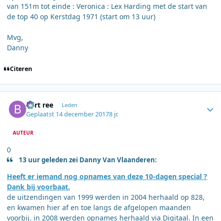
van 151m tot einde : Veronica : Lex Harding met de start van
de top 40 op Kerstdag 1971 (start om 13 uur)
Mvg,
Danny
Citeren
Author stats
bert ree
Leden
Geplaatst
14 december 2017
8 jr.
AUTEUR
0
13 uur geleden zei Danny Van Vlaanderen:
Heeft er iemand nog opnames van deze 10-dagen special ?
Dank bij voorbaat.
de uitzendingen van 1999 werden in 2004 herhaald op 828,
en kwamen hier af en toe langs de afgelopen maanden
voorbij. in 2008 werden opnames herhaald via Digitaal. In een