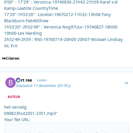
0'00" - 17'29" : Veronica-19740830-21h42-21h59-Karel v:d
Kamp-Laatste CountryTime
17'29"-1h53'20"- London-19670212-11h32-13h08-Tony
Blackburn-Fab40Show
1h53'20"-2h52'49" : Veronica-Nog97Uur-19740827-18h00-
19h00-Lex Harding
2h52'49-2h59 : RNI-19700719-20h00-20h07-Mickael Lindsay
Gr, Eric
Citeren
Author stats
bert ree
Leden
Geplaatst
17 december 2017
8 jr.
AUTEUR
het vervolg:
090823hut2051-2351.mp3"
Your file URL: