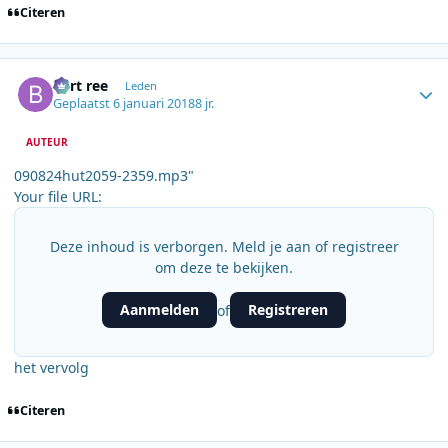
Citeren
Author stats
bert ree
Leden
Geplaatst
6 januari 2018
8 jr.
AUTEUR
090824hut2059-2359.mp3"
Your file URL:
Deze inhoud is verborgen. Meld je aan of registreer
om deze te bekijken.
Aanmelden
Registreren
of
het vervolg
Citeren