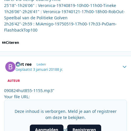
25'18"-1h26'06" : Veronica-19740819-10h00-11h00-Tineke
1h26'06"-2h26'41" : Veronica-19740121-17h00-18h00-RobOut-
Speelbal van de Politieke Golven
2h26'42"-2h59 : MiAmigo-19750519-17h00-17h33-PvDam-
FlashbackTop100
Citeren
Author stats
bert ree
Leden
Geplaatst
3 januari 2018
8 jr.
AUTEUR
090824hut855-1155.mp3"
Your file URL:
Deze inhoud is verborgen. Meld je aan of registreer
om deze te bekijken.
Aanmelden
Registreren
of