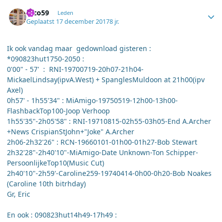
Author stats
erco59
Leden
Geplaatst
17 december 2017
8 jr.
Ik ook vandag maar gedownload gisteren :
*090823hut1750-2050 :
0'00" - 57' : RNI-19700719-20h07-21h04-
MickaelLindsay(ipvA.West) + SpanglesMuldoon at 21h00(ipv
Axel)
0h57' - 1h55'34" : MiAmigo-19750519-12h00-13h00-
FlashbackTop100-Joop Verhoop
1h55'35"-2h05'58" : RNI-19710815-02h55-03h05-End A.Archer
+News CrispianStJohn+"Joke" A.Archer
2h06-2h32'26" : RCN-19660101-01h00-01h27-Bob Stewart
2h32'28"-2h40'10"-MiAmigo-Date Unknown-Ton Schipper-
PersoonlijkeTop10(Music Cut)
2h40'10"-2h59'-Caroline259-19740414-0h00-0h20-Bob Noakes
(Caroline 10th bitrhday)
Gr, Eric
En ook : 090823hut14h49-17h49 :