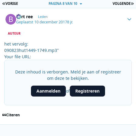
EERSTE PAGINA
L
VORIGE
PAGINA 8 VAN 10
VOLGENDE
Author stats
bert ree
Leden
Geplaatst
10 december 2017
8 jr.
AUTEUR
het vervolg:
090823hut1449-1749.mp3"
Your file URL:
Deze inhoud is verborgen. Meld je aan of registreer
om deze te bekijken.
Aanmelden
Registreren
of
Citeren