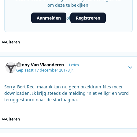
om deze te bekijken.
Aanmelden
Registreren
of
Citeren
Author stats
Danny Van Vlaanderen
Leden
Geplaatst
17 december 2017
8 jr.
Sorry, Bert Ree, maar ik kan nu geen pixeldrain-files meer
downloaden. Ik krijg steeds de melding "niet veilig" en word
teruggestuurd naar de startpagina.
Citeren
Author stats