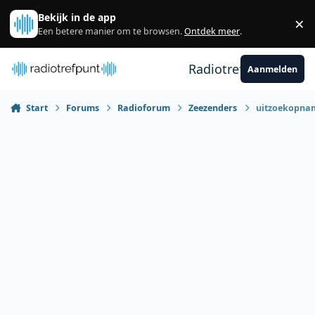
Spring naar bijdragen
Bekijk in de app
×
Sl
Een betere manier om te browsen.
Ontdek meer
.
Radiotrefpunt
Aanmelden
Start
Forums
Radioforum
Zeezenders
uitzoekopna