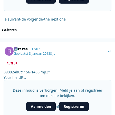
le suivant-de volgende-the next one
Citeren
Author stats
bert ree
Leden
Geplaatst
3 januari 2018
8 jr.
AUTEUR
090824hut1156-1456.mp3"
Your file URL:
Deze inhoud is verborgen. Meld je aan of registreer
om deze te bekijken.
Aanmelden
Registreren
of