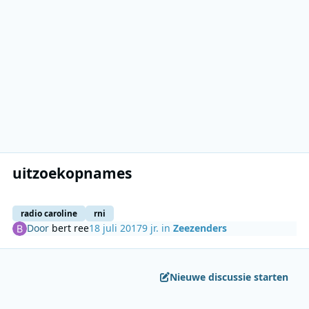
uitzoekopnames
radio caroline
rni
Door
bert ree
18 juli 2017
9 jr.
in
Zeezenders
Nieuwe discussie starten