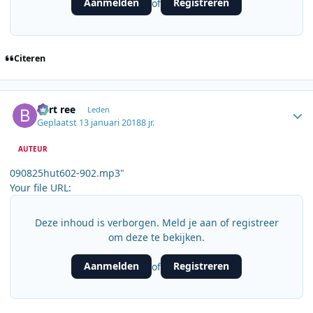
Aanmelden
Registreren
of
Citeren
Author stats
bert ree
Leden
Geplaatst
13 januari 2018
8 jr.
AUTEUR
090825hut602-902.mp3"
Your file URL:
Deze inhoud is verborgen. Meld je aan of registreer
om deze te bekijken.
Aanmelden
Registreren
of