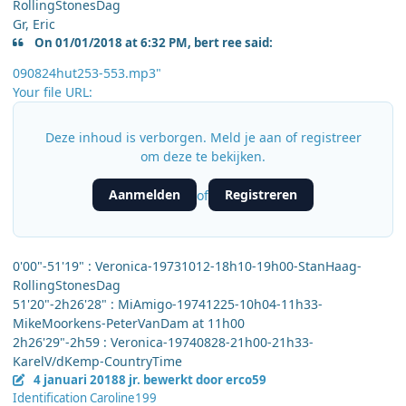
RollingStonesDag
Gr, Eric
On 01/01/2018 at 6:32 PM, bert ree said:
090824hut253-553.mp3"
Your file URL:
Deze inhoud is verborgen. Meld je aan of registreer
om deze te bekijken.
Aanmelden
Registreren
of
0'00"-51'19" : Veronica-19731012-18h10-19h00-StanHaag-
RollingStonesDag
51'20"-2h26'28" : MiAmigo-19741225-10h04-11h33-
MikeMoorkens-PeterVanDam at 11h00
2h26'29"-2h59 : Veronica-19740828-21h00-21h33-
KarelV/dKemp-CountryTime
4 januari 2018
8 jr.
bewerkt door erco59
Identification Caroline199