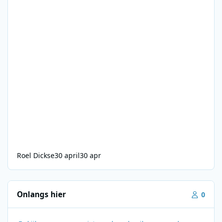
Roel Dickse
30 april
30 apr
Onlangs hier
0