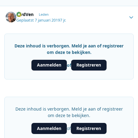
Author stats
MvdVen
Leden
Geplaatst
7 januari 2019
7 jr.
Deze inhoud is verborgen. Meld je aan of registreer
om deze te bekijken.
Aanmelden
Registreren
of
Deze inhoud is verborgen. Meld je aan of registreer
om deze te bekijken.
Aanmelden
Registreren
of