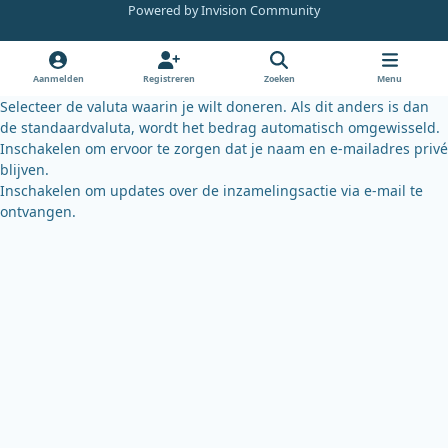
e
t
e
Powered by
Invision Community
b
u
s
o
b
k
o
e
y
Aanmelden
Registreren
Zoeken
Menu
k
Selecteer de valuta waarin je wilt doneren. Als dit anders is dan
de standaardvaluta, wordt het bedrag automatisch omgewisseld.
Inschakelen om ervoor te zorgen dat je naam en e-mailadres privé
blijven.
Inschakelen om updates over de inzamelingsactie via e-mail te
ontvangen.