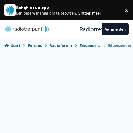
Spring naar bijdragen
Bekijk in de app
×
Sl
Een betere manier om te browsen.
Ontdek meer
.
Radiotrefpunt
Aanmelden
Start
Forums
Radioforum
Zeezenders
56 zeezender 