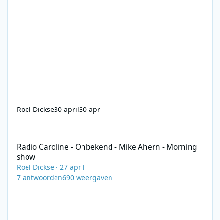
Roel Dickse
30 april
30 apr
Radio Caroline - Onbekend - Mike Ahern - Morning show
Radio Caroline - Onbekend - Mike Ahern - Morning
show
Roel Dickse
·
27 april
7
antwoorden
690
weergaven