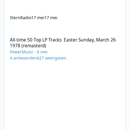
SternRadio
17 mei
17 mei
All-time 50 Top LP Tracks Easter Sunday, March 26 1978 (remast
All-time 50 Top LP Tracks Easter Sunday, March 26
1978 (remasterd)
PowerMusic
·
8 mei
4
antwoorden
627
weergaven