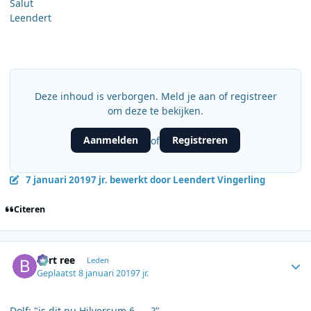
Salut
Leendert
Deze inhoud is verborgen. Meld je aan of registreer
om deze te bekijken.
Aanmelden
Registreren
of
7 januari 2019
7 jr.
bewerkt door Leendert Vingerling
Citeren
Author stats
bert ree
Leden
Geplaatst
8 januari 2019
7 jr.
Dolf: "is dit nu Hilversum 6 .... ?"