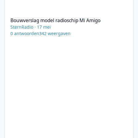
Bouwverslag model radioschip Mi Amigo
Bouwverslag model radioschip Mi Amigo
SternRadio
·
17 mei
0
antwoorden
342
weergaven