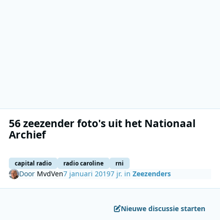
56 zeezender foto's uit het Nationaal
Archief
capital radio
radio caroline
rni
Door
MvdVen
7 januari 2019
7 jr.
in
Zeezenders
Nieuwe discussie starten