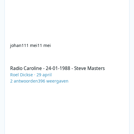
johan1
11 mei
11 mei
Radio Caroline - 24-01-1988 - Steve Masters
Radio Caroline - 24-01-1988 - Steve Masters
Roel Dickse
·
29 april
2
antwoorden
396
weergaven