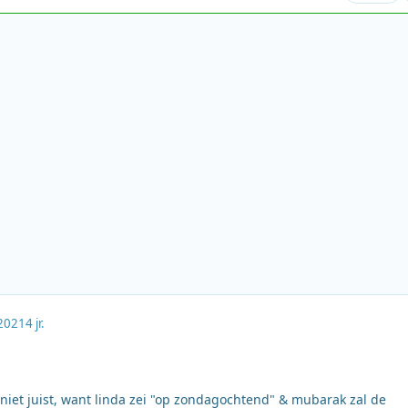
2021
4 jr.
niet juist, want linda zei "op zondagochtend" & mubarak zal de