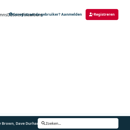
mns
Dossier
Fotoalbum
Geregistreerde gebruiker? Aanmelden
Registreren
enny Brown, Dave Durham
Zoeken...