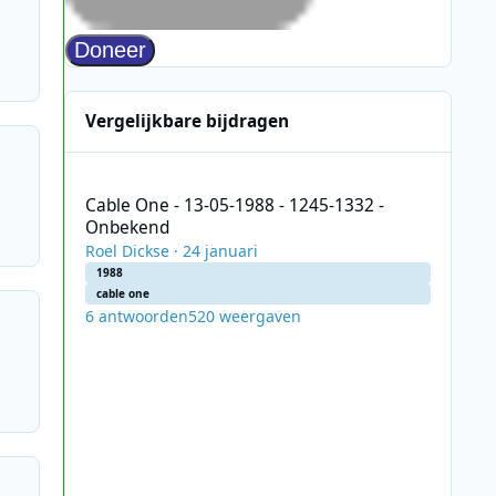
Vergelijkbare bijdragen
Cable One - 13-05-1988 - 1245-1332 - Onbekend
Cable One - 13-05-1988 - 1245-1332 -
Onbekend
Roel Dickse
·
24 januari
1988
cable one
6
antwoorden
520
weergaven