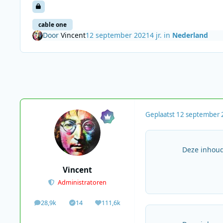
cable one
Door
Vincent
12 september 2021
4 jr.
in
Nederland
Geplaatst
12 september 
Deze inhoud
Vincent
Administratoren
28,9k
14
111,6k
berichten
Solutions
Waardering