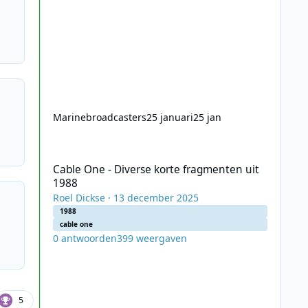
Marinebroadcasters
25 januari
25 jan
Cable One - Diverse korte fragmenten uit 1988
Cable One - Diverse korte fragmenten uit
1988
Roel Dickse
·
13 december 2025
1988
cable one
0
antwoorden
399
weergaven
5