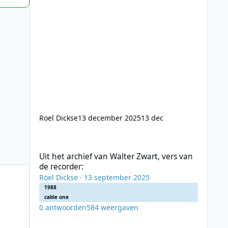
Roel Dickse
13 december 2025
13 dec
Uit het archief van Walter Zwart, vers van de recorder:
Uit het archief van Walter Zwart, vers van
de recorder:
Roel Dickse
·
13 september 2025
1988
cable one
0
antwoorden
584
weergaven