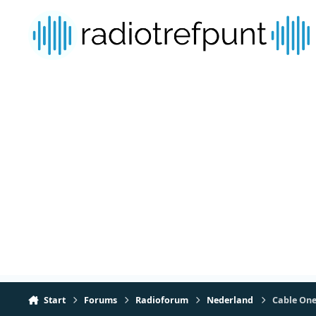
Spring naar bijdragen
Start
Forums
Radioforum
Nederland
Cable One