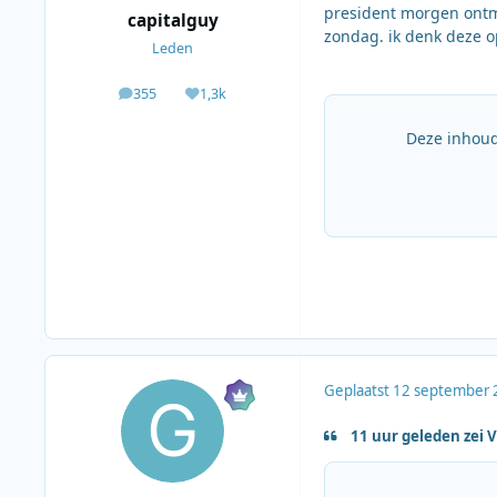
president morgen ontm
capitalguy
zondag. ik denk deze o
Leden
355
1,3k
berichten
Waardering
Deze inhoud
Geplaatst
12 september 
11 uur geleden zei 