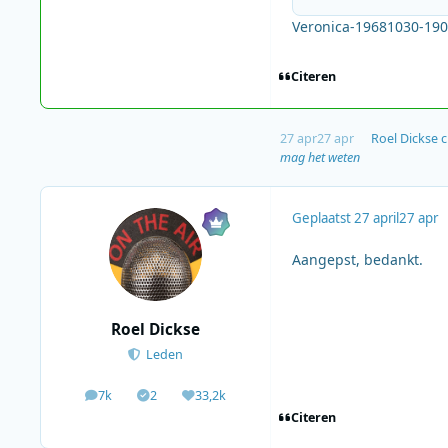
Veronica-19681030-19
Citeren
27 apr
27 apr
Roel Dickse
c
mag het weten
Geplaatst
27 april
27 apr
Aangepst, bedankt.
Roel Dickse
Leden
7k
2
33,2k
berichten
Solutions
Waardering
Citeren