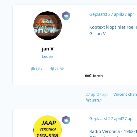
Geplaatst
27 april
27 apr
Koptext klopt niet roel 
Gr jan V
jan V
Leden
1,8k
21,8k
berichten
Waardering
Citeren
27 apr
27 apr
Vincent
chang
het weten
Geplaatst
27 april
27 apr
Radio Veronica - 1968-1