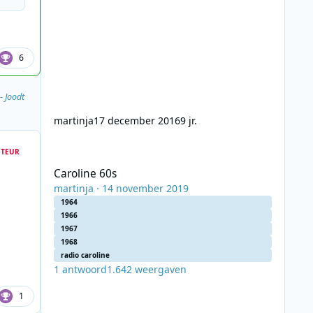
6
- Joodt
martinja
17 december 2016
9 jr.
Caroline 60s
TEUR
Caroline 60s
martinja
·
14 november 2019
1964
1966
1967
1968
radio caroline
1
antwoord
1.642
weergaven
1