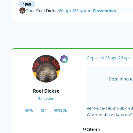
1968
Door
Roel Dickse
26 april
26 apr
in
Zeezenders
Geplaatst
26 april
26 apr
Deze inhoud
Roel Dickse
Leden
Veronica-19681030-19
7k
2
33,2k
berichten
Solutions
Waardering
Wie kan deze dateren?
Citeren