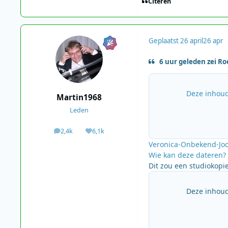
Citeren
Geplaatst
26 april
26 apr
6 uur geleden zei Ro
Deze inhoud
Martin1968
Leden
2,4k
6,1k
berichten
Waardering
Veronica-Onbekend-Jo
Wie kan deze dateren?
Dit zou een studiokopi
Deze inhoud