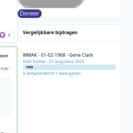
Vergelijkbare bijdragen
2
WMAK - 01-02-1968 - Gene Clark
WMAK - 01-02-1968 - Gene Clark
RICHT
Roel Dickse
·
27 augustus 2025
1968
 hier
0
antwoorden
411
weergaven