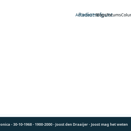
Radiotrefpunt
Activiteit
Blogs
Forums
Colu
onica - 30-10-1968 - 1900-2000 - Joost den Draaijer - Joost mag het weten