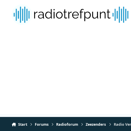
Spring naar bijdragen
Start
Forums
Radioforum
Zeezenders
Radio Ver