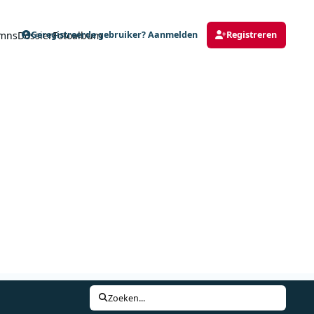
mns
Dossier
Fotoalbum
Geregistreerde gebruiker? Aanmelden
Registreren
Zoeken...