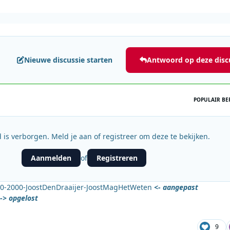
Nieuwe discussie starten
Antwoord op deze disc
POPULAIR BE
 is verborgen. Meld je aan of registreer om deze te bekijken.
Aanmelden
Registreren
of
00-2000-JoostDenDraaijer-JoostMagHetWeten
<- aangepast
-> opgelost
9