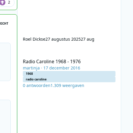
2
RICHT
Roel Dickse
27 augustus 2025
27 aug
Radio Caroline 1968 - 1976
Radio Caroline 1968 - 1976
martinja
·
17 december 2016
1968
radio caroline
0
antwoorden
1.309
weergaven