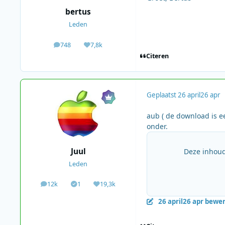
bertus
Leden
748
7,8k
berichten
Waardering
Citeren
Geplaatst
26 april
26 apr
aub ( de download is ee
onder.
Juul
Deze inhoud
Leden
12k
1
19,3k
berichten
Solutions
Waardering
26 april
26 apr
bewerk