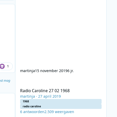
1
martinja
15 november 2019
6 jr.
Radio Caroline 27 02 1968
oost mag
Radio Caroline 27 02 1968
martinja
·
27 april 2019
1968
radio caroline
6
antwoorden
2.509
weergaven