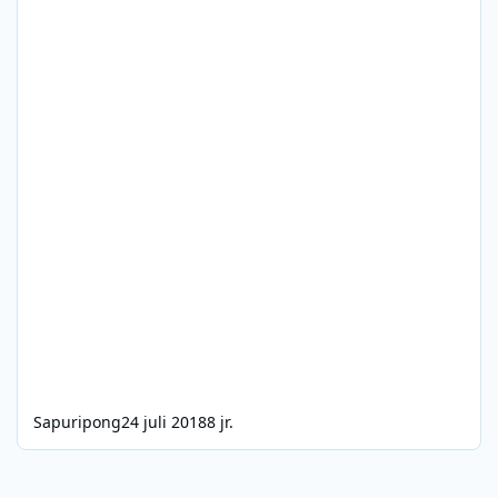
Sapuripong
24 juli 2018
8 jr.