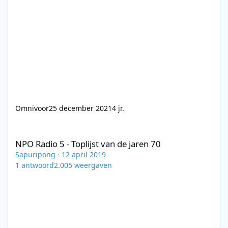
Omnivoor
25 december 2021
4 jr.
NPO Radio 5 - Toplijst van de jaren 70
NPO Radio 5 - Toplijst van de jaren 70
Sapuripong
·
12 april 2019
1
antwoord
2.005
weergaven