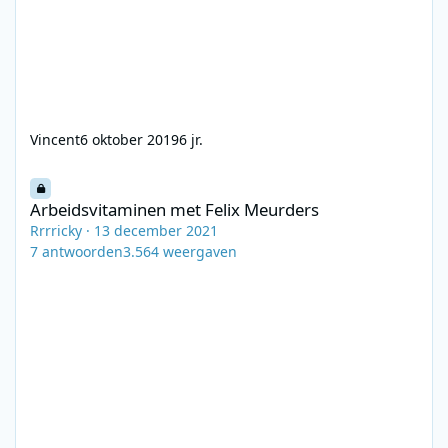
Vincent
6 oktober 2019
6 jr.
Arbeidsvitaminen met Felix Meurders
Arbeidsvitaminen met Felix Meurders
Rrrricky
·
13 december 2021
7
antwoorden
3.564
weergaven