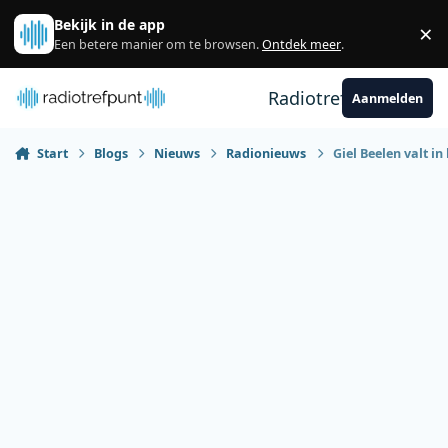
Spring naar bijdragen
Bekijk in de app
×
Sl
Een betere manier om te browsen.
Ontdek meer
.
Radiotrefpunt
Aanmelden
Start
Blogs
Nieuws
Radionieuws
Giel Beelen valt i