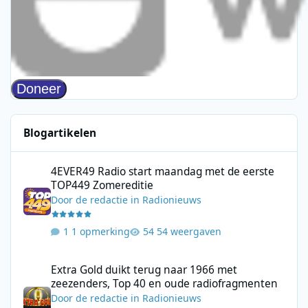
Blogartikelen
4EVER49 Radio start maandag met de eerste TOP449 Zomerediti
4EVER49 Radio start maandag met de eerste
TOP449 Zomereditie
Door
de redactie
in
Radionieuws
1 opmerking
54 weergaven
Extra Gold duikt terug naar 1966 met zeezenders, Top 40 en ou
Extra Gold duikt terug naar 1966 met
zeezenders, Top 40 en oude radiofragmenten
Door
de redactie
in
Radionieuws