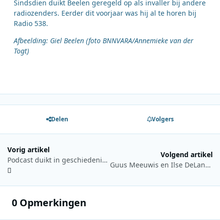
Sindsdien duikt Beelen geregeld op als invaller bij andere
radiozenders. Eerder dit voorjaar was hij al te horen bij
Radio 538.
Afbeelding: Giel Beelen (foto BNNVARA/Annemieke van der
Togt)
Delen
Volgers
Vorig artikel
Volgend artikel
Podcast duikt in geschiedenis van North Sea Jazz Festival
Guus Meeuwis en Ilse DeLange treden op tijdens 100% NL Trouwmarathon
0 Opmerkingen