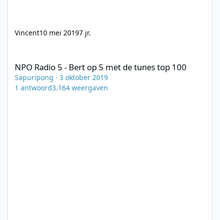
Vincent
10 mei 2019
7 jr.
NPO Radio 5 - Bert op 5 met de tunes top 100
NPO Radio 5 - Bert op 5 met de tunes top 100
Sapuripong
·
3 oktober 2019
1
antwoord
3.164
weergaven