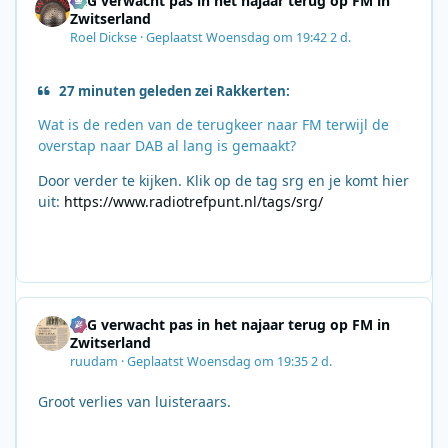
SRG verwacht pas in het najaar terug op FM in
Zwitserland
Roel Dickse
·
Geplaatst
Woensdag om 19:42
2 d.
27 minuten geleden zei Rakkerten:
Wat is de reden van de terugkeer naar FM terwijl de
overstap naar DAB al lang is gemaakt?
Door verder te kijken. Klik op de tag srg en je komt hier
uit:
https://www.radiotrefpunt.nl/tags/srg/
SRG verwacht pas in het najaar terug op FM in
Zwitserland
ruudam
·
Geplaatst
Woensdag om 19:35
2 d.
Groot verlies van luisteraars.