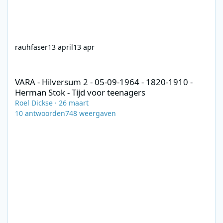
rauhfaser
13 april
13 apr
VARA - Hilversum 2 - 05-09-1964 - 1820-1910 - Herman Stok - Tij
VARA - Hilversum 2 - 05-09-1964 - 1820-1910 -
Herman Stok - Tijd voor teenagers
Roel Dickse
·
26 maart
10
antwoorden
748
weergaven