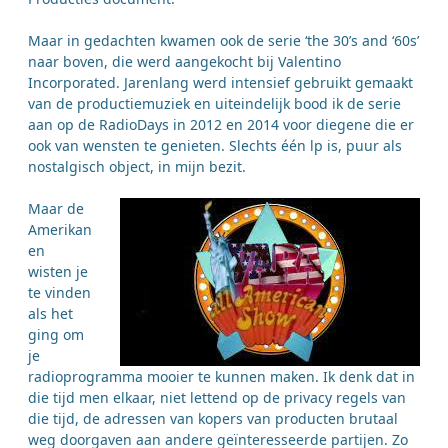
Maar in gedachten kwamen ook de serie ‘the 30’s and ‘60s’
naar boven, die werd aangekocht bij Valentino
Incorporated. Jarenlang werd intensief gebruikt gemaakt
van de productiemuziek en uiteindelijk bood ik de serie
aan op de RadioDays in 2012 en 2014 voor diegene die er
ook van wensten te genieten. Slechts één lp is, puur als
nostalgisch object, in mijn bezit.
Maar de
Amerikan
en
wisten je
te vinden
als het
ging om
je
radioprogramma mooier te kunnen maken. Ik denk dat in
die tijd men elkaar, niet lettend op de privacy regels van
die tijd, de adressen van kopers van producten brutaal
weg doorgaven aan andere geïnteresseerde partijen. Zo