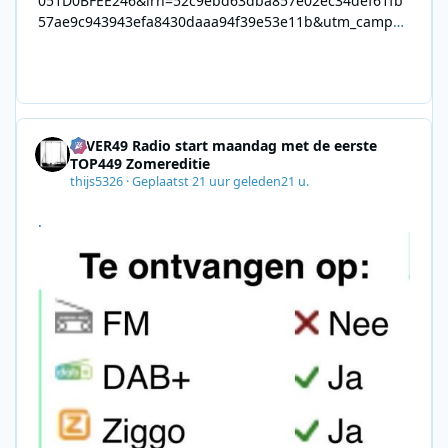
051D0BFEE246&lrh=52c9ebd63dba857e02ec34def61fb
57ae9c943943efa8430daaa94f39e53e11b&utm_campai
gn=0028F35E-226C-4B60-AC88-
AB2831C8A639&utm_medium=email&utm_content=492
E7A06-2B42-4737-B74D-
8F09201A140D&utm_source=SmartBrief
4EVER49 Radio start maandag met de eerste
TOP449 Zomereditie
thijs5326
·
Geplaatst
21 uur geleden
21 u.
.