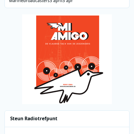
Marinebroadcasters
3 april
3 apr
Steun Radiotrefpunt