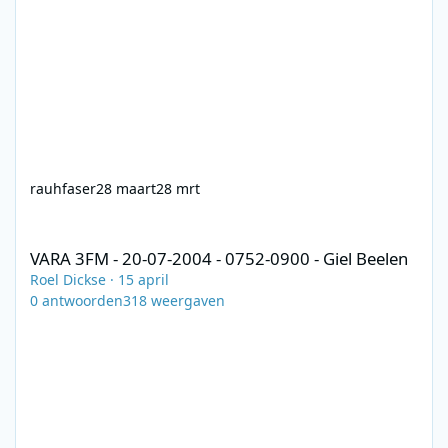
rauhfaser
28 maart
28 mrt
VARA 3FM - 20-07-2004 - 0752-0900 - Giel Beelen
VARA 3FM - 20-07-2004 - 0752-0900 - Giel Beelen
Roel Dickse
·
15 april
0
antwoorden
318
weergaven