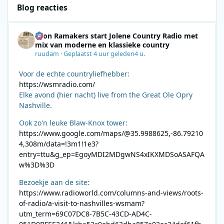
Blog reacties
Leon Ramakers start Jolene Country Radio met
mix van moderne en klassieke country
ruudam
·
Geplaatst
4 uur geleden
4 u.
Voor de echte countryliefhebber:
https://wsmradio.com/
Elke avond (hier nacht) live from the Great Ole Opry
Nashville.
Ook zo'n leuke Blaw-Knox tower:
https://www.google.com/maps/@35.9988625,-86.79210
4,308m/data=!3m1!1e3?
entry=ttu&g_ep=EgoyMDI2MDgwNS4xIKXMDSoASAFQA
w%3D%3D
Bezoekje aan de site:
https://www.radioworld.com/columns-and-views/roots-
of-radio/a-visit-to-nashvilles-wsmam?
utm_term=69C07DC8-7B5C-43CD-AD4C-