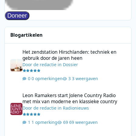
Blogartikelen
Het zendstation Hirschlanden: techniek en gebruik door de jar
Het zendstation Hirschlanden: techniek en
gebruik door de jaren heen
Door
de redactie
in
Dossier
0 opmerkingen
3 weergaven
Leon Ramakers start Jolene Country Radio met mix van moderne 
Leon Ramakers start Jolene Country Radio
met mix van moderne en klassieke country
Door
de redactie
in
Radionieuws
1 opmerking
69 weergaven
KL85 programmeert zomer vol historische zeezenderuitzending