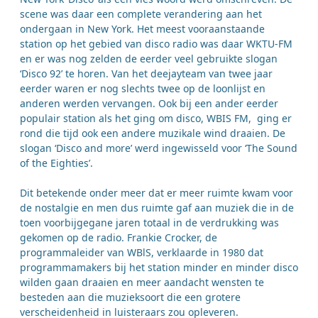
scene was daar een complete verandering aan het
ondergaan in New York. Het meest vooraanstaande
station op het gebied van disco radio was daar WKTU-FM
en er was nog zelden de eerder veel gebruikte slogan
‘Disco 92’ te horen. Van het deejayteam van twee jaar
eerder waren er nog slechts twee op de loonlijst en
anderen werden vervangen. Ook bij een ander eerder
populair station als het ging om disco, WBIS FM, ging er
rond die tijd ook een andere muzikale wind draaien. De
slogan ‘Disco and more’ werd ingewisseld voor ‘The Sound
of the Eighties’.
Dit betekende onder meer dat er meer ruimte kwam voor
de nostalgie en men dus ruimte gaf aan muziek die in de
toen voorbijgegane jaren totaal in de verdrukking was
gekomen op de radio. Frankie Crocker, de
programmaleider van WBlS, verklaarde in 1980 dat
programmamakers bij het station minder en minder disco
wilden gaan draaien en meer aandacht wensten te
besteden aan die muzieksoort die een grotere
verscheidenheid in luisteraars zou opleveren.