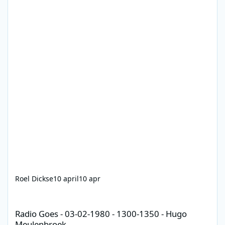
Roel Dickse
10 april
10 apr
Radio Goes - 03-02-1980 - 1300-1350 - Hugo Meulenbroek
Radio Goes - 03-02-1980 - 1300-1350 - Hugo
Meulenbroek