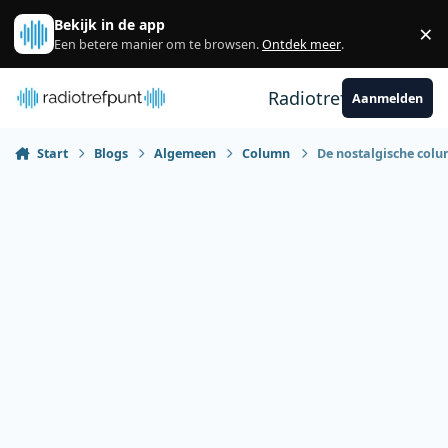
Spring naar bijdragen
Bekijk in de app
×
Sl
Een betere manier om te browsen.
Ontdek meer
.
Radiotrefpunt
Aanmelden
Start
Blogs
Algemeen
Column
De nostalgische colu