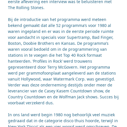
eerste aflevering een interview was te beluisteren met
The Rolling Stones.
Bij de introductie van het programma werd meteen
bekend gemaakt dat alle 52 programma’s voor 1980 al
waren ingepland en er was in de eerste periode ruimte
voor aandacht in specials voor Supertramp, Bad Finger,
Boston, Doobie Brothers en Kansas. De programma’s
waren vooral bedoeld om in de programmering van
stations in te voegen die het Top 40 Rock formaat
hanteerden. ‘Profiles in Rock’ werd trouwens
gepresenteerd door Terry McGovern. Het programma
werd per grammofoonplaat aangeleverd aan de stations
vanuit Hollywood, waar Watermark Corp. was gevestigd.
Verder was deze onderneming destijds onder meer de
leverancier van de Casey Kasem Countdown show, de
Country Countdown en de Wolfman Jack shows. Succes bij
voorbaat verzekerd dus.
In ons land werd begin 1980 nog behoorlijk veel muziek
gedraaid dat in de categorie disco thuis hoorde, terwijl in
New York ‘Disco’ als een vies woord werd omschreven. De