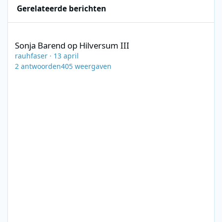
Gerelateerde berichten
Sonja Barend op Hilversum III
Sonja Barend op Hilversum III
rauhfaser
·
13 april
2
antwoorden
405
weergaven