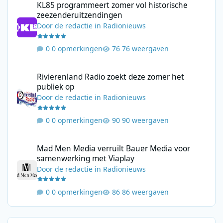
KL85 programmeert zomer vol historische
zeezenderuitzendingen
Door
de redactie
in
Radionieuws
0 opmerkingen
76 weergaven
Rivierenland Radio zoekt deze zomer het publiek op
Rivierenland Radio zoekt deze zomer het
publiek op
Door
de redactie
in
Radionieuws
0 opmerkingen
90 weergaven
Mad Men Media verruilt Bauer Media voor samenwerking met V
Mad Men Media verruilt Bauer Media voor
samenwerking met Viaplay
Door
de redactie
in
Radionieuws
0 opmerkingen
86 weergaven