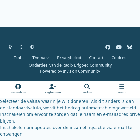
Heldere modus
Donkere modus
Systeemvoorkeur
f
y
b
a
o
l
Taal
Thema
Privacybeleid
Contact
Cookies
c
u
u
Onderdeel van de Radio Erfgoed Community
e
t
e
Powered by
Invision Community
b
u
s
o
b
k
o
e
y
Aanmelden
Registreren
Zoeken
Menu
k
Selecteer de valuta waarin je wilt doneren. Als dit anders is dan
de standaardvaluta, wordt het bedrag automatisch omgewisseld.
Inschakelen om ervoor te zorgen dat je naam en e-mailadres privé
blijven.
Inschakelen om updates over de inzamelingsactie via e-mail te
ontvangen.