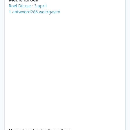
Roel Dickse
·
3 april
1
antwoord
286
weergaven