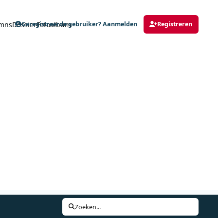
mns
Dossier
Fotoalbum
Geregistreerde gebruiker? Aanmelden
Registreren
Zoeken...