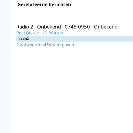
Gerelateerde berichten
Radio 2 - Onbekend - 0745-0950 - Onbekend
Radio 2 - Onbekend - 0745-0950 - Onbekend
Roel Dickse
·
19 februari
radio2
2
antwoorden
464
weergaven