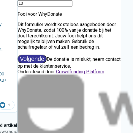
y
n,
:00
DAB+
1
d artikel
euwsradio