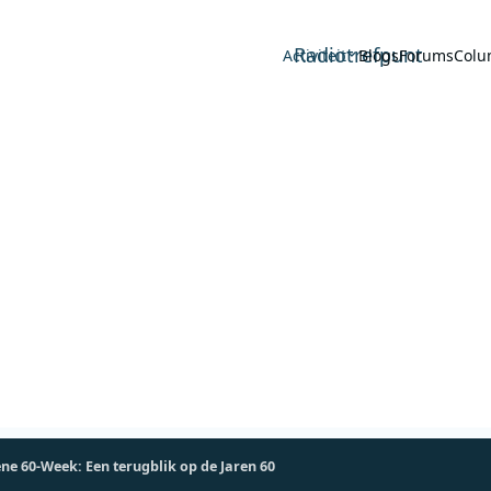
Radiotrefpunt
Activiteit
Blogs
Forums
Colu
e 60-Week: Een terugblik op de Jaren 60