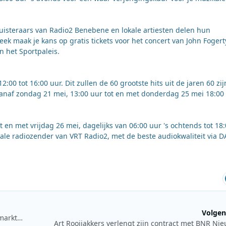
 Luisteraars van Radio2 Benebene en lokale artiesten delen hun
ek maak je kans op gratis tickets voor het concert van John Fogert
n het Sportpaleis.
00 tot 16:00 uur. Dit zullen de 60 grootste hits uit de jaren 60 zij
anaf zondag 21 mei, 13:00 uur tot en met donderdag 25 mei 18:00
n met vrijdag 26 mei, dagelijks van 06:00 uur 's ochtends tot 18
ale radiozender van VRT Radio2, met de beste audiokwaliteit via 
Volgen
Luistercijfers week 19: NPO Radio 2 behoudt toppositie met marktaandeel van 16,7%
Art Rooijakkers verlengt zijn contract met BNR Ni