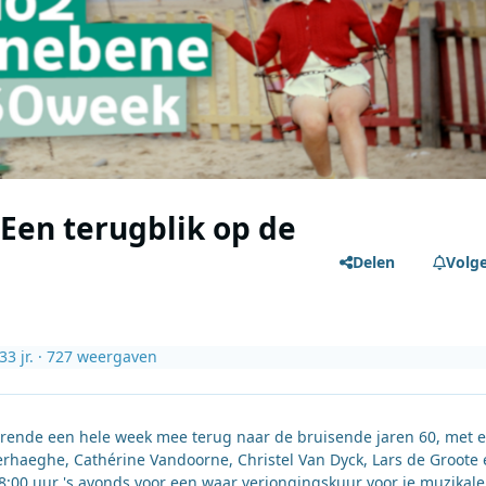
Een terugblik op de
Delen
Volg
3
3 jr.
· 727 weergaven
ende een hele week mee terug naar de bruisende jaren 60, met 
t Verhaeghe, Cathérine Vandoorne, Christel Van Dyck, Lars de Groote
8:00 uur 's avonds voor een waar verjongingskuur voor je muzikale