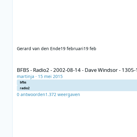
Gerard van den Ende
19 februari
19 feb
BFBS - Radio2 - 2002-08-14 - Dave Windsor - 1305-1440- Re
BFBS - Radio2 - 2002-08-14 - Dave Windsor - 130
martinja
·
15 mei 2015
bfbs
radio2
0
antwoorden
1.372
weergaven