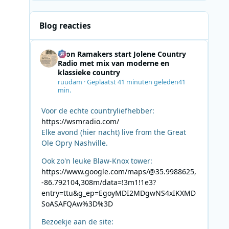
Blog reacties
Leon Ramakers start Jolene Country
Radio met mix van moderne en
klassieke country
ruudam
·
Geplaatst
41 minuten geleden
41
min.
Voor de echte countryliefhebber:
https://wsmradio.com/
Elke avond (hier nacht) live from the Great
Ole Opry Nashville.
Ook zo'n leuke Blaw-Knox tower:
https://www.google.com/maps/@35.9988625,
-86.792104,308m/data=!3m1!1e3?
entry=ttu&g_ep=EgoyMDI2MDgwNS4xIKXMD
SoASAFQAw%3D%3D
Bezoekje aan de site: