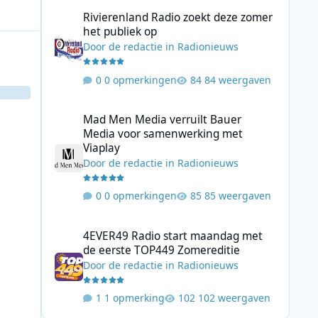
Rivierenland Radio zoekt deze zomer het publiek op
Rivierenland Radio zoekt deze zomer
het publiek op
Door
de redactie
in
Radionieuws
0 opmerkingen
84 weergaven
Mad Men Media verruilt Bauer Media voor samenwerking 
Mad Men Media verruilt Bauer
Media voor samenwerking met
Viaplay
Door
de redactie
in
Radionieuws
0 opmerkingen
85 weergaven
4EVER49 Radio start maandag met de eerste TOP449 Zome
4EVER49 Radio start maandag met
de eerste TOP449 Zomereditie
Door
de redactie
in
Radionieuws
1 opmerking
102 weergaven