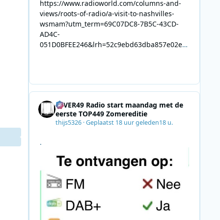
https://www.radioworld.com/columns-and-
views/roots-of-radio/a-visit-to-nashvilles-
wsmam?utm_term=69C07DC8-7B5C-43CD-
AD4C-
051D0BFEE246&lrh=52c9ebd63dba857e02ec
34def61fb57ae9c943943efa8430daaa94f39e5
3e11b&utm_campaign=0028F35E-226C-4B60-
AC88-
AB2831C8A639&utm_medium=email&utm_co
ntent=492E7A06-2B42-4737-B74D-
4EVER49 Radio start maandag met de
8F09201A140D&utm_source=SmartBrief
eerste TOP449 Zomereditie
thijs5326
·
Geplaatst
18 uur geleden
18 u.
.