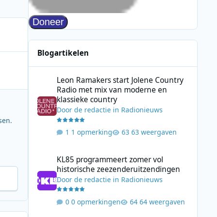
Blogartikelen
Leon Ramakers start Jolene Country Radio met mix van mo
Leon Ramakers start Jolene Country
Radio met mix van moderne en
klassieke country
Door
de redactie
in
Radionieuws
sen.
1 opmerking
63 weergaven
KL85 programmeert zomer vol historische zeezenderuitz
KL85 programmeert zomer vol
historische zeezenderuitzendingen
Door
de redactie
in
Radionieuws
0 opmerkingen
64 weergaven