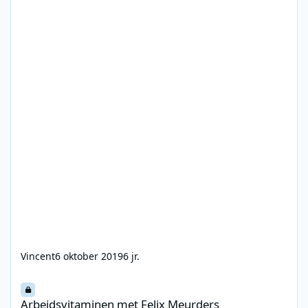
Vincent
6 oktober 2019
6 jr.
Arbeidsvitaminen met Felix Meurders
Arbeidsvitaminen met Felix Meurders