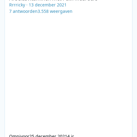
Rrrricky
·
13 december 2021
7
antwoorden
3.558
weergaven
Omnivoor
25 december 2021
4 jr.