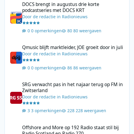
DOCS brengt in augustus drie korte
podcastseries met DOCS KRT
Door
de redactie
in
Radionieuws
0 opmerkingen
80 weergaven
Qmusic blijft marktleider, JOE groeit door in juli
Qmusic blijft marktleider, JOE groeit door in juli
Door
de redactie
in
Radionieuws
0 opmerkingen
86 weergaven
SRG verwacht pas in het najaar terug op FM in Zwitserland
SRG verwacht pas in het najaar terug op FM in
Zwitserland
Door
de redactie
in
Radionieuws
3 opmerkingen
228 weergaven
Offshore and More op 192 Radio staat stil bij Radio Scotland en
Offshore and More op 192 Radio staat stil bij
Radio Scotland en Radio 270