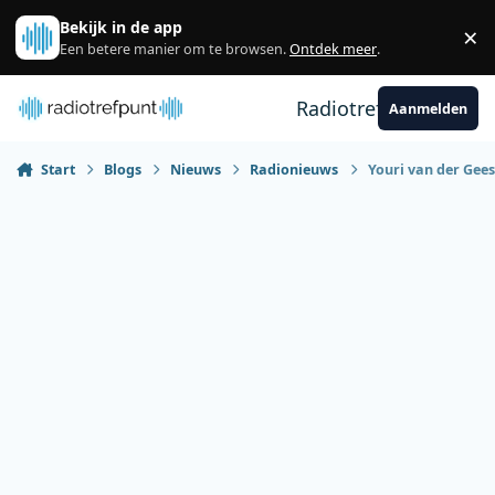
Spring naar bijdragen
Bekijk in de app
×
Sl
Een betere manier om te browsen.
Ontdek meer
.
Radiotrefpunt
Aanmelden
Start
Blogs
Nieuws
Radionieuws
Youri van der Gee