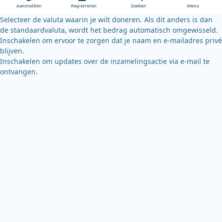
o
e
y
Aanmelden
Registreren
Zoeken
Menu
k
Selecteer de valuta waarin je wilt doneren. Als dit anders is dan
de standaardvaluta, wordt het bedrag automatisch omgewisseld.
Inschakelen om ervoor te zorgen dat je naam en e-mailadres privé
blijven.
Inschakelen om updates over de inzamelingsactie via e-mail te
ontvangen.