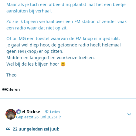
Maar als je toch een afbeelding plaatst laat het een beetje
aansluiten bij verhaal.
Zo zie ik bij een verhaal over een FM station of zender vaak
een radio waar dat niet op zit.
Of bij MG een toestel waarvan de FM knop is ingedrukt.
Je gaat wel diep hoor, de getoonde radio heeft helemaal
geen FM (knop) er op zitten.
Midden en langegolf en voorkeuze toetsen.
Wel bij de les blijven hoor
😀
Theo
Citeren
Roel Dickse
Autho
Leden
Geplaatst
26 juni 2025
1 jr.
22 uur geleden zei Juul: