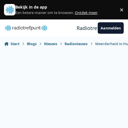
Spring naar bijdragen
Bekijk in de app
×
Sl
Een betere manier om te browsen.
Ontdek meer
.
Radiotrefpunt
Aanmelden
Start
Blogs
Nieuws
Radionieuws
Meerderheid in Hu