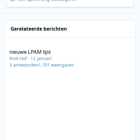
Gerelateerde berichten
nieuwe LPAM lijst
nieuwe LPAM lijst
Rink Hof
·
12 januari
3
antwoorden
1.701
weergaven