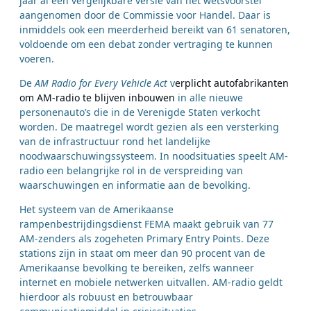
jaar al een vergelijkbare versie van het wetsvoorstel
aangenomen door de Commissie voor Handel. Daar is
inmiddels ook een meerderheid bereikt van 61 senatoren,
voldoende om een debat zonder vertraging te kunnen
voeren.
De
AM Radio for Every Vehicle Act
v
erplicht autofabrikanten
om AM-radio te blijven inbouwen
in alle nieuwe
personenauto’s die in de Verenigde Staten verkocht
worden. De maatregel wordt gezien als een versterking
van de infrastructuur rond het landelijke
noodwaarschuwingssysteem. In noodsituaties speelt AM-
radio een belangrijke rol in de verspreiding van
waarschuwingen en informatie aan de bevolking.
Het systeem van de Amerikaanse
rampenbestrijdingsdienst FEMA maakt gebruik van 77
AM-zenders als zogeheten Primary Entry Points. Deze
stations zijn in staat om meer dan 90 procent van de
Amerikaanse bevolking te bereiken, zelfs wanneer
internet en mobiele netwerken uitvallen. AM-radio geldt
hierdoor als robuust en betrouwbaar