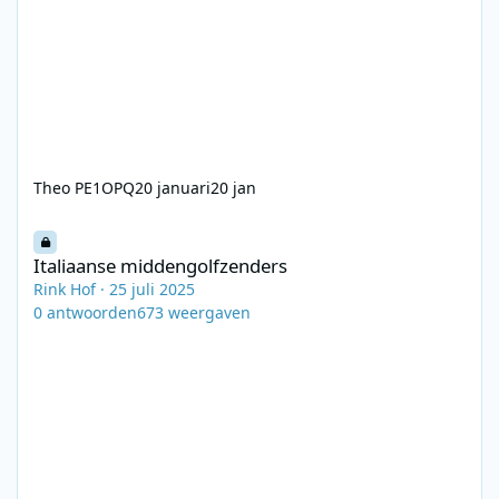
Theo PE1OPQ
20 januari
20 jan
Italiaanse middengolfzenders
Italiaanse middengolfzenders
Rink Hof
·
25 juli 2025
0
antwoorden
673
weergaven