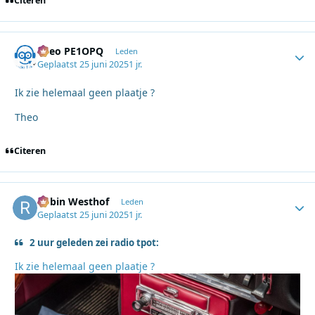
Citeren
Theo PE1OPQ
Autho
Leden
Geplaatst
25 juni 2025
1 jr.
Ik zie helemaal geen plaatje ?
Theo
Citeren
Robin Westhof
Autho
Leden
Geplaatst
25 juni 2025
1 jr.
2 uur geleden zei radio tpot:
Ik zie helemaal geen plaatje ?