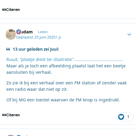
Citeren
ruudam
Autho
Leden
Geplaatst
25 juni 2025
1 jr.
13 uur geleden zei Juul:
Ruud,
"plaatje dient ter illustratie".
........................................
Maar als je toch een afbeelding plaatst laat het een beetje
aansluiten bij verhaal.
Zo zie ik bij een verhaal over een FM station of zender vaak
een radio waar dat niet op zit.
Of bij MG een toestel waarvan de FM knop is ingedrukt.
Citeren
1