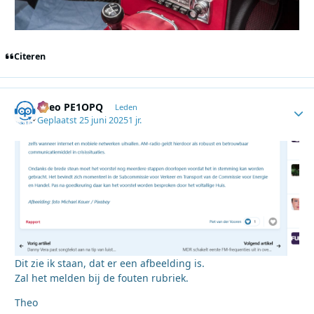
Citeren
Theo PE1OPQ
Autho
Leden
Geplaatst
25 juni 2025
1 jr.
Dit zie ik staan, dat er een afbeelding is.
Zal het melden bij de fouten rubriek.
Theo