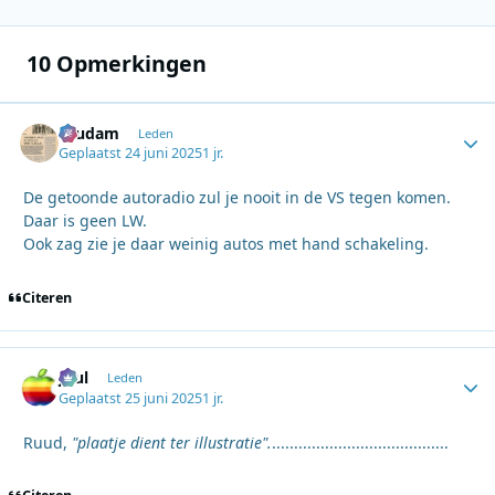
10 Opmerkingen
ruudam
Autho
Leden
Geplaatst
24 juni 2025
1 jr.
De getoonde autoradio zul je nooit in de VS tegen komen.
Daar is geen LW.
Ook zag zie je daar weinig autos met hand schakeling.
Citeren
Juul
Autho
Leden
Geplaatst
25 juni 2025
1 jr.
Ruud,
"plaatje dient ter illustratie".
........................................