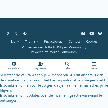
Heldere modus
Donkere modus
Systeemvoorkeur
f
y
b
a
o
l
Taal
Thema
Privacybeleid
Contact
Cookies
c
u
u
Onderdeel van de Radio Erfgoed Community
e
t
e
Powered by
Invision Community
b
u
s
o
b
k
o
e
y
Aanmelden
Registreren
Zoeken
Menu
k
Selecteer de valuta waarin je wilt doneren. Als dit anders is dan
de standaardvaluta, wordt het bedrag automatisch omgewisseld.
Inschakelen om ervoor te zorgen dat je naam en e-mailadres privé
blijven.
Inschakelen om updates over de inzamelingsactie via e-mail te
ontvangen.