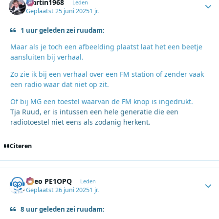
Martin1968
Autho
Leden
Geplaatst
25 juni 2025
1 jr.
1 uur geleden zei ruudam:
Maar als je toch een afbeelding plaatst laat het een beetje
aansluiten bij verhaal.
Zo zie ik bij een verhaal over een FM station of zender vaak
een radio waar dat niet op zit.
Of bij MG een toestel waarvan de FM knop is ingedrukt.
Tja Ruud, er is intussen een hele generatie die een
radiotoestel niet eens als zodanig herkent.
Citeren
Theo PE1OPQ
Autho
Leden
Geplaatst
26 juni 2025
1 jr.
8 uur geleden zei ruudam: