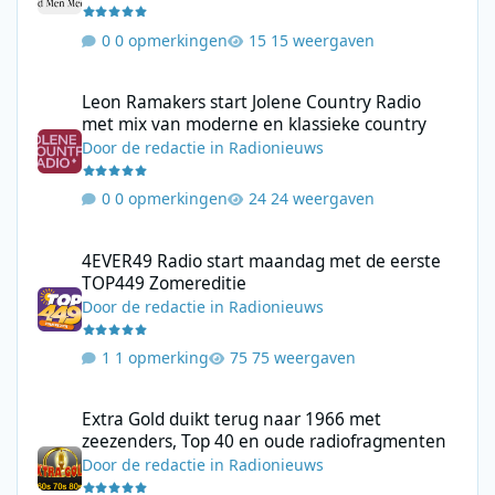
0 opmerkingen
15 weergaven
Leon Ramakers start Jolene Country Radio met mix van moderne 
Leon Ramakers start Jolene Country Radio
met mix van moderne en klassieke country
Door
de redactie
in
Radionieuws
0 opmerkingen
24 weergaven
4EVER49 Radio start maandag met de eerste TOP449 Zomerediti
4EVER49 Radio start maandag met de eerste
TOP449 Zomereditie
Door
de redactie
in
Radionieuws
1 opmerking
75 weergaven
Extra Gold duikt terug naar 1966 met zeezenders, Top 40 en ou
Extra Gold duikt terug naar 1966 met
zeezenders, Top 40 en oude radiofragmenten
Door
de redactie
in
Radionieuws