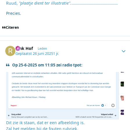
Ruud,
"plaatje dient ter illustratie".
........................................
Precies.
Citeren
Rink Hof
Autho
Leden
Geplaatst
26 juni 2025
1 jr.
Op 25-6-2025 om 11:05 zei radio tpot:
Dit zie ik staan, dat er een afbeelding is.
Zal het melden bij de fouten rubriek.