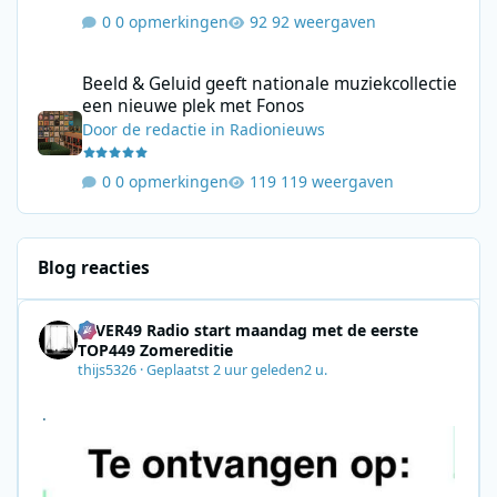
0 opmerkingen
92 weergaven
Beeld & Geluid geeft nationale muziekcollectie een nieuwe plek
Beeld & Geluid geeft nationale muziekcollectie
een nieuwe plek met Fonos
Door
de redactie
in
Radionieuws
0 opmerkingen
119 weergaven
Blog reacties
4EVER49 Radio start maandag met de eerste
TOP449 Zomereditie
thijs5326
·
Geplaatst
2 uur geleden
2 u.
.