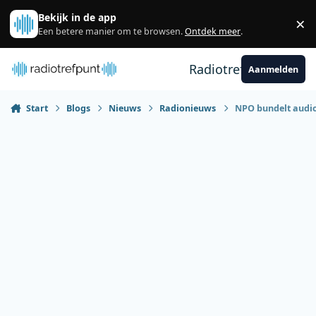
Spring naar bijdragen
Bekijk in de app
×
Sl
Een betere manier om te browsen.
Ontdek meer
.
Radiotrefpunt
Aanmelden
Start
Blogs
Nieuws
Radionieuws
NPO bundelt audio