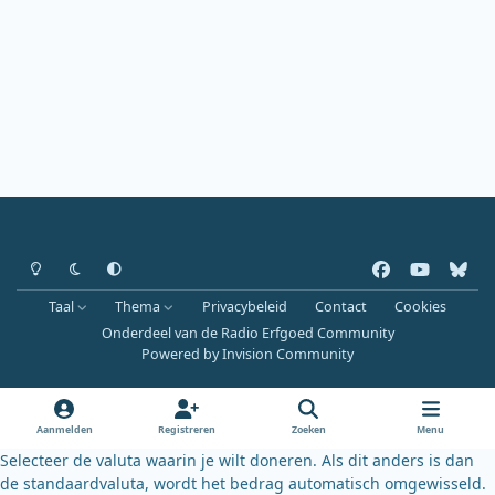
Heldere modus
Donkere modus
Systeemvoorkeur
f
y
b
a
o
l
Taal
Thema
Privacybeleid
Contact
Cookies
c
u
u
Onderdeel van de Radio Erfgoed Community
e
t
e
Powered by
Invision Community
b
u
s
o
b
k
o
e
y
Aanmelden
Registreren
Zoeken
Menu
k
Selecteer de valuta waarin je wilt doneren. Als dit anders is dan
de standaardvaluta, wordt het bedrag automatisch omgewisseld.