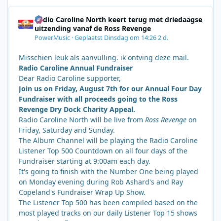
Radio Caroline North keert terug met driedaagse
uitzending vanaf de Ross Revenge
PowerMusic
·
Geplaatst
Dinsdag om 14:26
2 d.
Misschien leuk als aanvulling. ik ontving deze mail.
Radio Caroline Annual Fundraiser
Dear Radio Caroline supporter,
Join us on Friday, August 7th for our Annual Four Day
Fundraiser with all proceeds going to the Ross
Revenge Dry Dock Charity Appeal.
Radio Caroline North will be live from
Ross Revenge
on
Friday, Saturday and Sunday.
The Album Channel will be playing the Radio Caroline
Listener Top 500 Countdown on all four days of the
Fundraiser starting at 9:00am each day.
It's going to finish with the Number One being played
on Monday evening during Rob Ashard's and Ray
Copeland's Fundraiser Wrap Up Show.
The Listener Top 500 has been compiled based on the
most played tracks on our daily Listener Top 15 shows