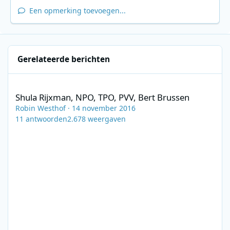
Een opmerking toevoegen...
Gerelateerde berichten
Shula Rijxman, NPO, TPO, PVV, Bert Brussen
Shula Rijxman, NPO, TPO, PVV, Bert Brussen
Robin Westhof
·
14 november 2016
11
antwoorden
2.678
weergaven