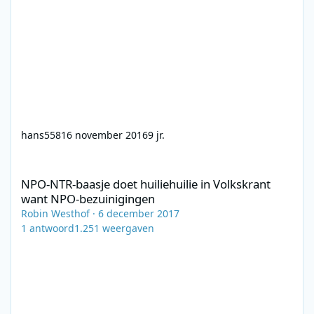
hans558
16 november 2016
9 jr.
NPO-NTR-baasje doet huiliehuilie in Volkskrant want NPO-bezu
NPO-NTR-baasje doet huiliehuilie in Volkskrant
want NPO-bezuinigingen
Robin Westhof
·
6 december 2017
1
antwoord
1.251
weergaven