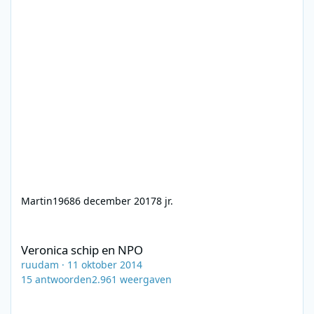
Martin1968
6 december 2017
8 jr.
Veronica schip en NPO
Veronica schip en NPO
ruudam
·
11 oktober 2014
15
antwoorden
2.961
weergaven