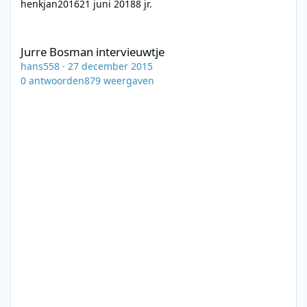
henkjan2016
21 juni 2018
8 jr.
Jurre Bosman intervieuwtje
Jurre Bosman intervieuwtje
hans558
·
27 december 2015
0
antwoorden
879
weergaven