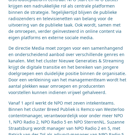
krijgen een nadrukkelijke rol als centrale platformen
binnen de strategie. Tegelijkertijd blijven de publieke
radiozenders en televisienetten van belang voor de
uitvoering van de publieke taak. Ook wordt, samen met
de omroepen, verder geïnvesteerd in online content via
eigen platforms en externe sociale media.
De directie Media moet zorgen voor een samenhangend
en onderscheidend aanbod over verschillende genres en
kanalen. Met het cluster Nieuwe Generaties & Streaming
krijgt de digitale transitie en het bereiken van jongere
doelgroepen een duidelijke positie binnen de organisatie.
Door een verkleining van het managementteam wordt het
aantal plekken waar omroepen en producenten
voorstellen kunnen indienen vrijwel gehalveerd.
Vanaf 1 april werkt de NPO met zeven intekenteams.
Binnen het cluster Breed Publiek is Remco van Westerloo
contentmanager, verantwoordelijk voor onder meer NPO
1, NPO Radio 2, NPO Radio 5 en NPO SterrenNL. Suzanne
Straatsburg wordt manager van NPO Radio 2 en 5, met
Patrick van der Tol als adjunct-manager van NPO Radio 5.