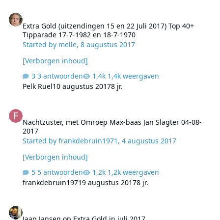
Extra Gold (uitzendingen 15 en 22 Juli 2017) Top 40+ Tipparade 17
Extra Gold (uitzendingen 15 en 22 Juli 2017) Top 40+
Tipparade 17-7-1982 en 18-7-1970
Started by
melle
,
8 augustus 2017
[Verborgen inhoud]
3 antwoorden
1,4k weergaven
Pelk Ruel
10 augustus 2017
8 jr.
Nachtzuster, met Omroep Max-baas Jan Slagter 04-08-2017
Nachtzuster, met Omroep Max-baas Jan Slagter 04-08-
2017
Started by
frankdebruin1971
,
4 augustus 2017
[Verborgen inhoud]
5 antwoorden
1,2k weergaven
frankdebruin1971
9 augustus 2017
8 jr.
Jaap Jansen op Extra Gold in juli 2017
Jaap Jansen op Extra Gold in juli 2017