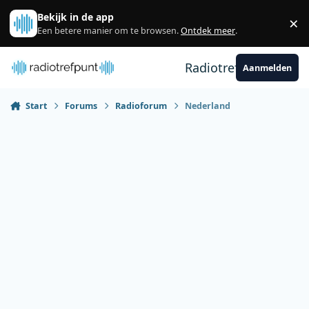
Spring naar bijdragen
Bekijk in de app
×
Sl
Een betere manier om te browsen.
Ontdek meer
.
Radiotrefpunt
Aanmelden
Start
Forums
Radioforum
Nederland