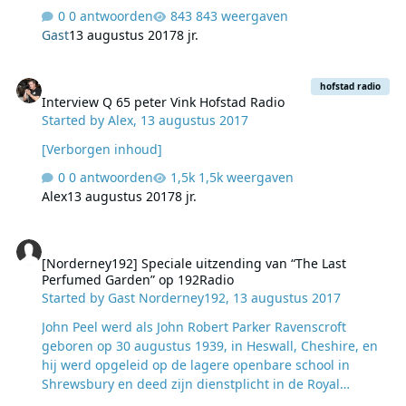
uitgezocht.
0 antwoorden
843 weergaven
Gast
13 augustus 2017
8 jr.
Interview Q 65 peter Vink Hofstad Radio
hofstad radio
Interview Q 65 peter Vink Hofstad Radio
Started by
Alex
,
13 augustus 2017
[Verborgen inhoud]
0 antwoorden
1,5k weergaven
Alex
13 augustus 2017
8 jr.
[Norderney192] Speciale uitzending van “The Last Perfumed Gard
[Norderney192] Speciale uitzending van “The Last
Perfumed Garden” op 192Radio
Started by
Gast Norderney192
,
13 augustus 2017
​John Peel werd als John Robert Parker Ravenscroft
geboren op 30 augustus 1939, in Heswall, Cheshire, en
hij werd opgeleid op de lagere openbare school in
Shrewsbury en deed zijn dienstplicht in de Royal
Artillery. Daarna werkte hij bij Townhead Molen in