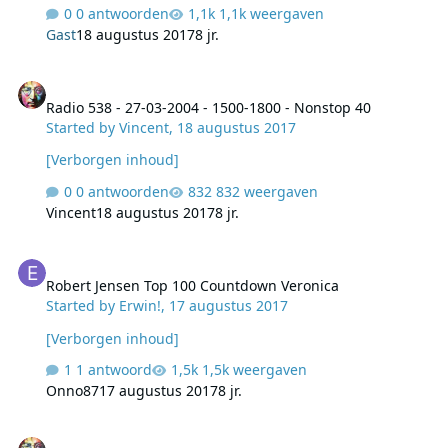
100, de Tipparade, de Fab 40… noem alle… Top 40 op
0 antwoorden
1,1k weergaven
192Radio: Tipparade op 192Radio: lees verder > Lees
Gast
18 augustus 2017
8 jr.
verder
Radio 538 - 27-03-2004 - 1500-1800 - Nonstop 40
Radio 538 - 27-03-2004 - 1500-1800 - Nonstop 40
Started by
Vincent
,
18 augustus 2017
[Verborgen inhoud]
0 antwoorden
832 weergaven
Vincent
18 augustus 2017
8 jr.
Robert Jensen Top 100 Countdown Veronica
Robert Jensen Top 100 Countdown Veronica
Started by
Erwin!
,
17 augustus 2017
[Verborgen inhoud]
1 antwoord
1,5k weergaven
Onno87
17 augustus 2017
8 jr.
TROS Hilversum 2 - 1984 - Op zoek naar de aarde