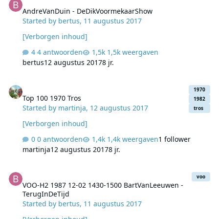
AndreVanDuin - DeDikVoormekaarShow
Started by
bertus
,
11 augustus 2017
[Verborgen inhoud]
4 antwoorden
1,5k weergaven
bertus
12 augustus 2017
8 jr.
Top 100 1970 Tros
1970
Top 100 1970 Tros
1982
Started by
martinja
,
12 augustus 2017
tros
[Verborgen inhoud]
0 antwoorden
1,4k weergaven
1 follower
martinja
12 augustus 2017
8 jr.
VOO-H2 1987 12-02 1430-1500 BartVanLeeuwen - TerugInDeTijd
voo
VOO-H2 1987 12-02 1430-1500 BartVanLeeuwen -
TerugInDeTijd
Started by
bertus
,
11 augustus 2017