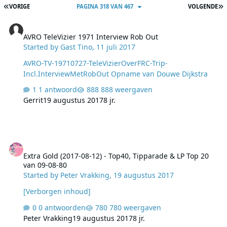
EERSTE PAGINA
L
VORIGE
PAGINA 318 VAN 467
VOLGENDE
AVRO TeleVizier 1971 Interview Rob Out
AVRO TeleVizier 1971 Interview Rob Out
Started by
Gast Tino
,
11 juli 2017
AVRO-TV-19710727-TeleVizierOverFRC-Trip-
Incl.InterviewMetRobOut Opname van Douwe Dijkstra
1 antwoord
888 weergaven
Gerrit
19 augustus 2017
8 jr.
Extra Gold (2017-08-12) - Top40, Tipparade & LP Top 20 van 09-08-
Extra Gold (2017-08-12) - Top40, Tipparade & LP Top 20
van 09-08-80
Started by
Peter Vrakking
,
19 augustus 2017
[Verborgen inhoud]
0 antwoorden
780 weergaven
Peter Vrakking
19 augustus 2017
8 jr.