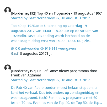
[Norderney192] Top 40 en Tipparade - 19 augustus 1967
[Norderney192] Top 40 en Tipparade - 19 augustus 1967
Started by
Gast Norderney192
,
18 augustus 2017
Top 40 op 192Radio: Uitzending op zaterdag 19
augustus 2017 van 14.00 - 18.00 uur op de stream van
192Radio. Deze uitzending wordt herhaald op de
woensdagmiddag erna van 14.00 - 18.00 uur, zie
programmering. Tipparade op 192Radio: ​​Presentatie:
0 antwoorden
919 weergaven
Bert van der Laan. Uitzending op zaterdag 19 augustus
Gast
18 augustus 2017
8 jr.
2017 van 16.00 - 18.00 uur op de stream van 192Radio.
Deze uitzending wordt herhaald op de
[Norderney192] Hall of Fame: nieuw programma door Frank van A
woensdagmiddag erna van 16.00 - 18.00 uur, zie
[Norderney192] Hall of Fame: nieuw programma door
programmering. Cultuur Ave Maria staat op naam van
Frank van Agtmaal
Bach. 1722 had hij die creatieve ingeving. David Garrick
Started by
Gast Norderney192
,
18 augustus 2017
was een klassiek geschoold zanger. Maar waarom hij dit
als a-kant op zijn single zette? Non-album tra…
​De Fab 40 van Radio London moest helaas stoppen, u
kent het verhaal. Dus iets anders op zondagmiddag en
woensdagavond, toch? Een nieuw programma met 60-
ies en 70-ies. Even los van de Top 40, de Top 50, de Top