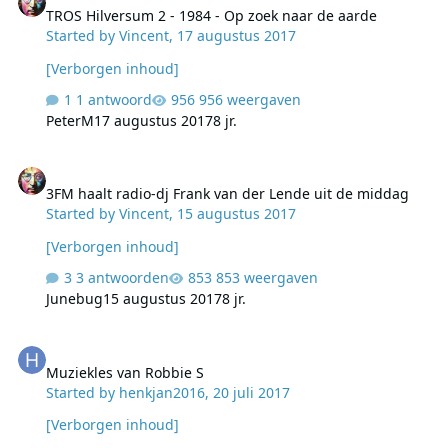
TROS Hilversum 2 - 1984 - Op zoek naar de aarde
Started by
Vincent
,
17 augustus 2017
[Verborgen inhoud]
1 antwoord
956 weergaven
PeterM
17 augustus 2017
8 jr.
3FM haalt radio-dj Frank van der Lende uit de middag
3FM haalt radio-dj Frank van der Lende uit de middag
Started by
Vincent
,
15 augustus 2017
[Verborgen inhoud]
3 antwoorden
853 weergaven
Junebug
15 augustus 2017
8 jr.
Muziekles van Robbie S
Muziekles van Robbie S
Started by
henkjan2016
,
20 juli 2017
[Verborgen inhoud]