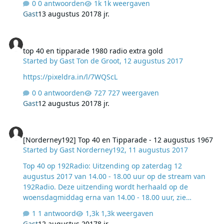
0 antwoorden
1k weergaven
Rochdale, Lancashire, voordat hij naar Amerika
Gast
13 augustus 2017
8 jr.
verhuisde. Zijn… Top 40 op 192Radio: Tipparade op
192Radio: lees verder > Lees verder
top 40 en tipparade 1980 radio extra gold
top 40 en tipparade 1980 radio extra gold
Started by
Gast Ton de Groot
,
12 augustus 2017
https://pixeldra.in/l/7WQScL
0 antwoorden
727 weergaven
Gast
12 augustus 2017
8 jr.
[Norderney192] Top 40 en Tipparade - 12 augustus 1967
[Norderney192] Top 40 en Tipparade - 12 augustus 1967
Started by
Gast Norderney192
,
11 augustus 2017
Top 40 op 192Radio: Uitzending op zaterdag 12
augustus 2017 van 14.00 - 18.00 uur op de stream van
192Radio. Deze uitzending wordt herhaald op de
woensdagmiddag erna van 14.00 - 18.00 uur, zie
programmering. Tipparade op 192Radio: ​​Presentatie:
1 antwoord
1,3k weergaven
Bert van der Laan. Uitzending op zaterdag 12 augustus
Gast
12 augustus 2017
8 jr.