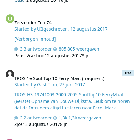
2017 van 16.00 - 18.00 uur op de stream van 192Radio.
Deze uitzending wordt herhaald op de
Zeezender Top 74
woensdagmiddag erna van 16.00 - 18.00 uur, zie
Zeezender Top 74
programmering. Augustus Even reclame voor de
Started by
UItgeschreven
,
12 augustus 2017
collega’s van Extra Gold. Zondag 27 augustus de
Zeezender Top 74. Waarom 74 plaatjes? Tja. Los van dat,
[Verborgen inhoud]
je kunt hem samenstellen. Zelf. Dus hop hop, even naar
3 antwoorden
805 weergaven
die and…
Peter Vrakking
12 augustus 2017
8 jr.
TROS 1e Soul Top 10 Ferry Maat (fragment)
tros
TROS 1e Soul Top 10 Ferry Maat (fragment)
Started by
Gast Tino
,
27 juni 2017
TROS-H3-19741003-2000-2005-SoulTop10-FerryMaat-
(eerste) Opname van Douwe Dijkstra. Leuk om te horen
dat de Intruders altijd luisteren naar Ferdi Marx.
2 antwoorden
1,3k weergaven
Zjos
12 augustus 2017
8 jr.
AndreVanDuin - DeDikVoormekaarShow