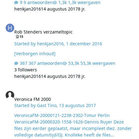
9 antwoorden
1,3k weergaven
henkjan2016
14 augustus 2017
8 jr.
Rob Stenders verzameltopic
Rob Stenders verzameltopic
15
Started by
henkjan2016
,
1 december 2016
[Verborgen inhoud]
367 antwoorden
53,3k weergaven
3 followers
henkjan2016
14 augustus 2017
8 jr.
Veronica FM 2000
Veronica FM 2000
Started by
Gast Tino
,
13 augustus 2017
VeronicaFM-20000121-2238-2302-Timur Perlin
VeronicaFM-20000320-1558-1626-Dennis Ruyer Deze
files zijn eerder geplaatst, maar incompleet dwz. zonder
volledige datum/tijd/DJ. Knolleke heeft de files