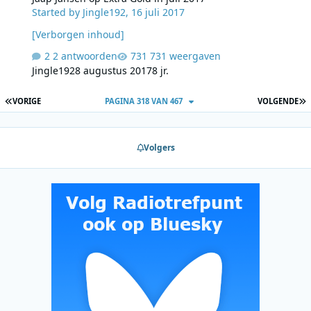
Started by
Jingle192
,
16 juli 2017
[Verborgen inhoud]
2 antwoorden
731 weergaven
Jingle192
8 augustus 2017
8 jr.
EERSTE PAGINA
L
VORIGE
PAGINA 318 VAN 467
VOLGENDE
Volgers