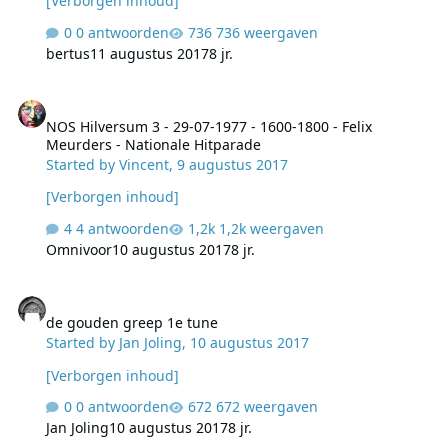
[Verborgen inhoud]
0 antwoorden
736 weergaven
bertus
11 augustus 2017
8 jr.
NOS Hilversum 3 - 29-07-1977 - 1600-1800 - Felix Meurders - Natio
NOS Hilversum 3 - 29-07-1977 - 1600-1800 - Felix
Meurders - Nationale Hitparade
Started by
Vincent
,
9 augustus 2017
[Verborgen inhoud]
4 antwoorden
1,2k weergaven
Omnivoor
10 augustus 2017
8 jr.
de gouden greep 1e tune
de gouden greep 1e tune
Started by
Jan Joling
,
10 augustus 2017
[Verborgen inhoud]
0 antwoorden
672 weergaven
Jan Joling
10 augustus 2017
8 jr.