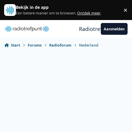
Spring naar bijdragen
Bekijk in de app
×
Sl
Een betere manier om te browsen.
Ontdek meer
.
Radiotrefpunt
Aanmelden
Start
Forums
Radioforum
Nederland