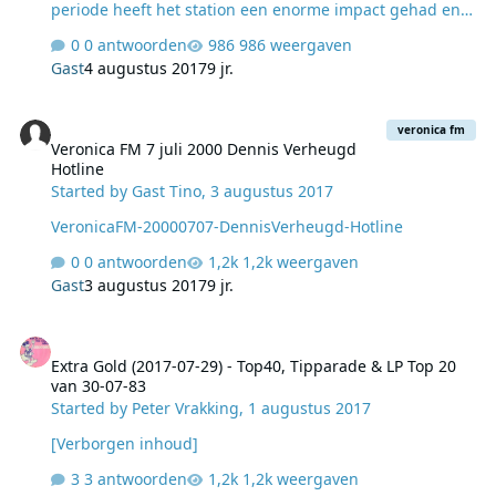
periode heeft het station een enorme impact gehad en
dat blijkt alleen al uit het feit dat 192radio 50 jaar na
0 antwoorden
986 weergaven
dato de fameuze Fab… Top 40 op 192Radio: Tipparade
Gast
4 augustus 2017
9 jr.
op 192Radio: lees verder > Lees verder
Veronica FM 7 juli 2000 Dennis Verheugd Hotline
veronica fm
Veronica FM 7 juli 2000 Dennis Verheugd
Hotline
Started by
Gast Tino
,
3 augustus 2017
VeronicaFM-20000707-DennisVerheugd-Hotline
0 antwoorden
1,2k weergaven
Gast
3 augustus 2017
9 jr.
Extra Gold (2017-07-29) - Top40, Tipparade & LP Top 20 van 30-07-
Extra Gold (2017-07-29) - Top40, Tipparade & LP Top 20
van 30-07-83
Started by
Peter Vrakking
,
1 augustus 2017
[Verborgen inhoud]
3 antwoorden
1,2k weergaven