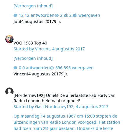
[Verborgen inhoud]
12 antwoorden
2,8k weergaven
Juul
4 augustus 2017
9 jr.
VOO 1983 Top 40
VOO 1983 Top 40
Started by
Vincent
,
4 augustus 2017
[Verborgen inhoud]
0 antwoorden
896 weergaven
Vincent
4 augustus 2017
9 jr.
[Norderney192] Uniek! De allerlaatste Fab Forty van Radio London 
[Norderney192] Uniek! De allerlaatste Fab Forty van
Radio London helemaal origineel!
Started by
Gast Norderney192
,
4 augustus 2017
​Op maandag 14 augustus 1967 om 15:00 stopten de
uitzendingen van Radio London voorgoed. Het station
had toen ruim 2½ jaar bestaan. Ondanks die korte