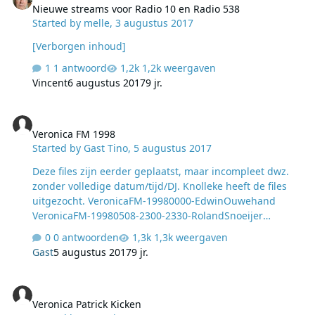
Nieuwe streams voor Radio 10 en Radio 538
programmering. lees verder > Lees verder
Started by
melle
,
3 augustus 2017
[Verborgen inhoud]
1 antwoord
1,2k weergaven
Vincent
6 augustus 2017
9 jr.
Veronica FM 1998
Veronica FM 1998
Started by
Gast Tino
,
5 augustus 2017
Deze files zijn eerder geplaatst, maar incompleet dwz.
zonder volledige datum/tijd/DJ. Knolleke heeft de files
uitgezocht. VeronicaFM-19980000-EdwinOuwehand
VeronicaFM-19980508-2300-2330-RolandSnoeijer
VeronicaFM-19980509-1100-1125-RolandSnoeijer
0 antwoorden
1,3k weergaven
VeronicaFM-19980804-2400-0300-DennisVerheugd-
Gast
5 augustus 2017
9 jr.
Gedeelte
Veronica Patrick Kicken
Veronica Patrick Kicken