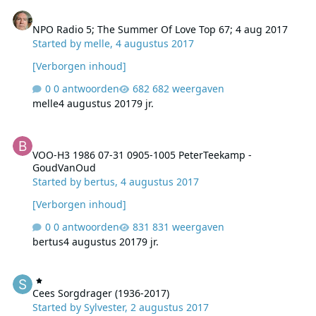
NPO Radio 5; The Summer Of Love Top 67; 4 aug 2017
NPO Radio 5; The Summer Of Love Top 67; 4 aug 2017
Started by
melle
,
4 augustus 2017
[Verborgen inhoud]
0 antwoorden
682 weergaven
melle
4 augustus 2017
9 jr.
VOO-H3 1986 07-31 0905-1005 PeterTeekamp - GoudVanOud
VOO-H3 1986 07-31 0905-1005 PeterTeekamp -
GoudVanOud
Started by
bertus
,
4 augustus 2017
[Verborgen inhoud]
0 antwoorden
831 weergaven
bertus
4 augustus 2017
9 jr.
Cees Sorgdrager (1936-2017)
Cees Sorgdrager (1936-2017)
Started by
Sylvester
,
2 augustus 2017