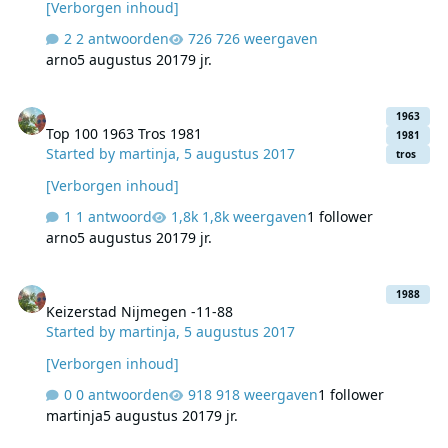
[Verborgen inhoud]
2 antwoorden
726 weergaven
arno
5 augustus 2017
9 jr.
Top 100 1963 Tros 1981
1963
Top 100 1963 Tros 1981
1981
Started by
martinja
,
5 augustus 2017
tros
[Verborgen inhoud]
1 antwoord
1,8k weergaven
1 follower
arno
5 augustus 2017
9 jr.
Keizerstad Nijmegen -11-88
1988
Keizerstad Nijmegen -11-88
Started by
martinja
,
5 augustus 2017
[Verborgen inhoud]
0 antwoorden
918 weergaven
1 follower
martinja
5 augustus 2017
9 jr.