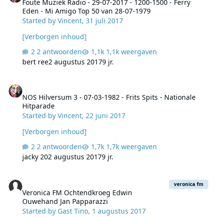
Foute Muziek Radio - 29-07-2017 - 1200-1500 - Ferry
Eden - Mi Amigo Top 50 van 28-07-1979
Started by
Vincent
,
31 juli 2017
[Verborgen inhoud]
2 antwoorden
1,1k weergaven
bert ree
2 augustus 2017
9 jr.
NOS Hilversum 3 - 07-03-1982 - Frits Spits - Nationale Hitparade
NOS Hilversum 3 - 07-03-1982 - Frits Spits - Nationale
Hitparade
Started by
Vincent
,
22 juni 2017
[Verborgen inhoud]
2 antwoorden
1,7k weergaven
jacky 20
2 augustus 2017
9 jr.
Veronica FM Ochtendkroeg Edwin Ouwehand Jan Papparazzi
veronica fm
Veronica FM Ochtendkroeg Edwin
Ouwehand Jan Papparazzi
Started by
Gast Tino
,
1 augustus 2017