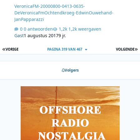
VeronicaFM-20000800-0413-0635-
DeVeronicaFmOchtendkroeg-EdwinOuwehand-
JanPapparazzi
0 antwoorden
1,2k weergaven
Gast
1 augustus 2017
9 jr.
EERSTE PAGINA
L
VORIGE
PAGINA 319 VAN 467
VOLGENDE
Volgers