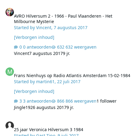
AVRO Hilversum 2 - 1966 - Paul Vlaanderen - Het Milbourne Myster
AVRO Hilversum 2 - 1966 - Paul Vlaanderen - Het
Milbourne Mysterie
Started by
Vincent
,
7 augustus 2017
[Verborgen inhoud]
0 antwoorden
632 weergaven
Vincent
7 augustus 2017
9 jr.
Frans Nienhuys op Radio Atlantis Amsterdam 15-02-1984
Frans Nienhuys op Radio Atlantis Amsterdam 15-02-1984
Started by
martin61
,
22 juli 2017
[Verborgen inhoud]
3 antwoorden
866 weergaven
1 follower
Jingle192
6 augustus 2017
9 jr.
25 jaar Veronica Hilversum 3 1984
25 jaar Veronica Hilversum 3 1984
Started by
Gast Tino
,
9 juli 2017