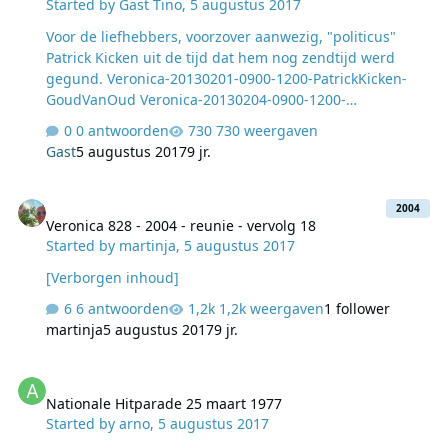
Started by
Gast Tino
,
5 augustus 2017
Voor de liefhebbers, voorzover aanwezig, "politicus"
Patrick Kicken uit de tijd dat hem nog zendtijd werd
gegund. Veronica-20130201-0900-1200-PatrickKicken-
GoudVanOud Veronica-20130204-0900-1200-
PatrickKicken-GoudVanOud Veronica-20130205-0900-
0 antwoorden
730 weergaven
1200-PatrickKicken-GoudVanOud Veronica-20130206-
Gast
5 augustus 2017
9 jr.
0900-1200-PatrickKicken-GoudVanOud
Veronica 828 - 2004 - reunie - vervolg 18
2004
Veronica 828 - 2004 - reunie - vervolg 18
Started by
martinja
,
5 augustus 2017
[Verborgen inhoud]
6 antwoorden
1,2k weergaven
1 follower
martinja
5 augustus 2017
9 jr.
Nationale Hitparade 25 maart 1977
Nationale Hitparade 25 maart 1977
Started by
arno
,
5 augustus 2017