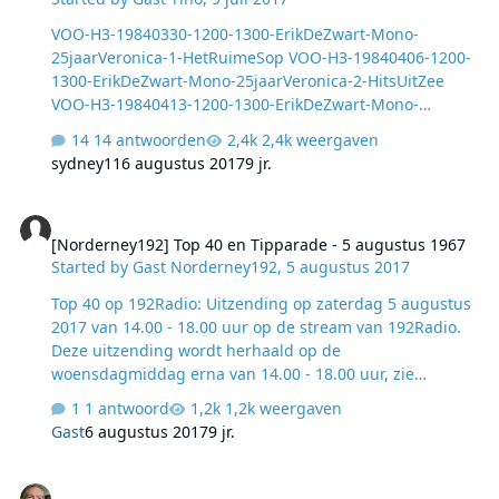
VOO-H3-19840330-1200-1300-ErikDeZwart-Mono-
25jaarVeronica-1-HetRuimeSop VOO-H3-19840406-1200-
1300-ErikDeZwart-Mono-25jaarVeronica-2-HitsUitZee
VOO-H3-19840413-1200-1300-ErikDeZwart-Mono-
25jaarVeronica-3-VeronicaBlijftAlsUdatWilt VOO-H3-
14 antwoorden
2,4k weergaven
19840420-1200-1300-ErikDeZwart-Mono-25jaarVeronica-
sydney11
6 augustus 2017
9 jr.
4-DeLaatsteLoodjes
[Norderney192] Top 40 en Tipparade - 5 augustus 1967
[Norderney192] Top 40 en Tipparade - 5 augustus 1967
Started by
Gast Norderney192
,
5 augustus 2017
Top 40 op 192Radio: Uitzending op zaterdag 5 augustus
2017 van 14.00 - 18.00 uur op de stream van 192Radio.
Deze uitzending wordt herhaald op de
woensdagmiddag erna van 14.00 - 18.00 uur, zie
programmering. Tipparade op 192Radio: ​​Presentatie:
1 antwoord
1,2k weergaven
Bert van der Laan. Uitzending op zaterdag 5 augustus
Gast
6 augustus 2017
9 jr.
2017 van 16.00 - 18.00 uur op de stream van 192Radio.
Deze uitzending wordt herhaald op de
Nieuwe streams voor Radio 10 en Radio 538
woensdagmiddag erna van 16.00 - 18.00 uur, zie