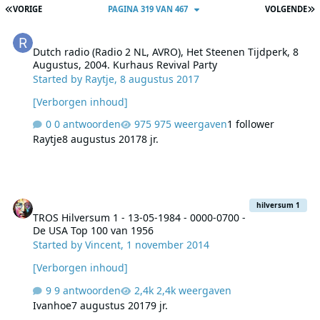
EERSTE PAGINA
L
VORIGE
PAGINA 319 VAN 467
VOLGENDE
Dutch radio (Radio 2 NL, AVRO), Het Steenen Tijdperk, 8 Augustus,
Dutch radio (Radio 2 NL, AVRO), Het Steenen Tijdperk, 8
Augustus, 2004. Kurhaus Revival Party
Started by
Raytje
,
8 augustus 2017
[Verborgen inhoud]
0 antwoorden
975 weergaven
1 follower
Raytje
8 augustus 2017
8 jr.
TROS Hilversum 1 - 13-05-1984 - 0000-0700 - De USA Top 100 van 
hilversum 1
TROS Hilversum 1 - 13-05-1984 - 0000-0700 -
De USA Top 100 van 1956
Started by
Vincent
,
1 november 2014
[Verborgen inhoud]
9 antwoorden
2,4k weergaven
Ivanhoe
7 augustus 2017
9 jr.