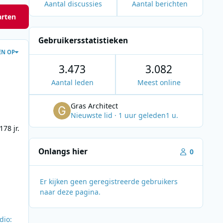
Aantal discussies
Aantal berichten
arten
Gebruikersstatistieken
EN OP
3.473
3.082
Aantal leden
Meest online
Gras Architect
Nieuwste lid
·
1 uur geleden
1 u.
17
8 jr.
Onlangs hier
0
Er kijken geen geregistreerde gebruikers
naar deze pagina.