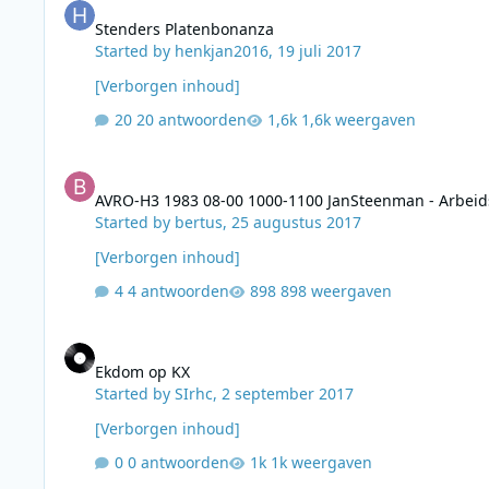
Stenders Platenbonanza
Started by
henkjan2016
,
19 juli 2017
[Verborgen inhoud]
20 antwoorden
1,6k weergaven
AVRO-H3 1983 08-00 1000-1100 JanSteenman - Arbeidsvitam
AVRO-H3 1983 08-00 1000-1100 JanSteenman - Arbeid
Started by
bertus
,
25 augustus 2017
[Verborgen inhoud]
4 antwoorden
898 weergaven
Ekdom op KX
Ekdom op KX
Started by
SIrhc
,
2 september 2017
[Verborgen inhoud]
0 antwoorden
1k weergaven