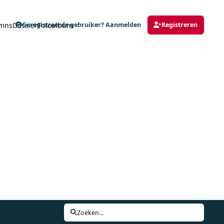
mns
Dossier
Fotoalbum
Geregistreerde gebruiker? Aanmelden
Registreren
Zoeken...