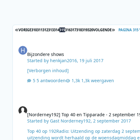
EERSTE PAGINA
LAATSTE PAGI
VORIGE
310
311
312
313
314
315
316
317
318
319
320
VOLGENDE
PAGINA 315
Bijzondere shows
Bijzondere shows
Started by
henkjan2016
,
19 juli 2017
[Verborgen inhoud]
5 antwoorden
1,3k weergaven
[Norderney192] Top 40 en Tipparade - 2 september 1967
[Norderney192] Top 40 en Tipparade - 2 september 1
Started by
Gast Norderney192
,
2 september 2017
Top 40 op 192Radio: Uitzending op zaterdag 2 september 2017 van 14.00 - 18.00 uur op de stream van 192Radio. Deze
uitzending wordt herhaald op de woensdagmiddag erna van 14.00 -