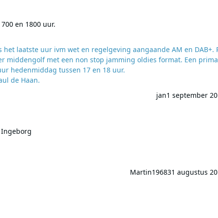
 1800 uur.
1700 en 1800 uur.
as het laatste uur ivm wet en regelgeving aangaande AM en DAB+. 
ter middengolf met een non stop jamming oldies format. Een prim
e uur hedenmiddag tussen 17 en 18 uur.
www16.zippyshare.com/v/xWjZCOES/file.html Paul de Haan.
jan
1 september 20
org
S Ingeborg
Martin1968
31 augustus 20