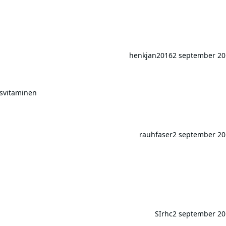
henkjan2016
2 september 20
inen
svitaminen
rauhfaser
2 september 20
SIrhc
2 september 20