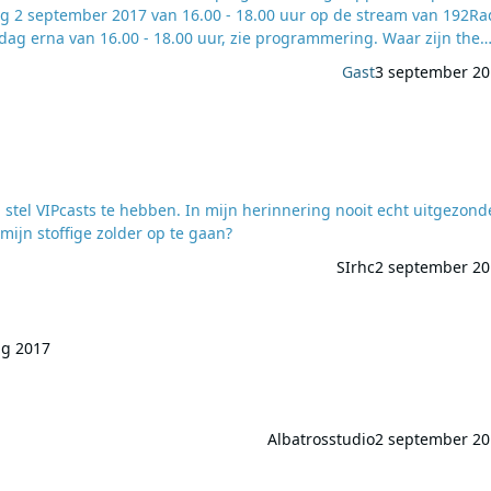
 van 16.00 - 18.00 uur, zie programmering. Waar zijn the
Gast
3 september 20
single is …
 stel VIPcasts te hebben. In mijn herinnering nooit echt uitgezond
s dat het waard om mijn stoffige zolder op te gaan?
SIrhc
2 september 20
ug 2017
Albatrosstudio
2 september 20