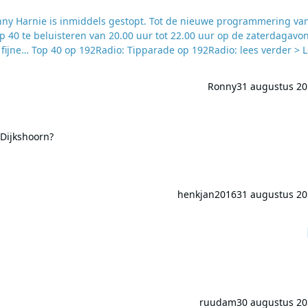
ny Harnie is inmiddels gestopt. Tot de nieuwe programmering va
p 40 te beluisteren van 20.00 uur tot 22.00 uur op de zaterdagavo
Tipparade op 192Radio: lees verder > Lees
Ronny
31 augustus 20
oorn?
 Dijkshoorn?
henkjan2016
31 augustus 20
ruudam
30 augustus 20