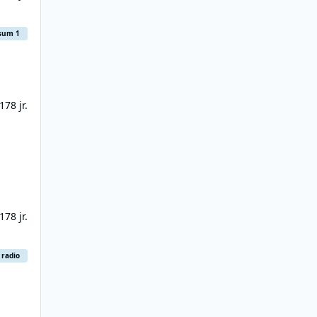
rsum 1
17
8 jr.
17
8 jr.
 radio