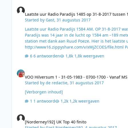
Laatste uur Radio Paradijs 1485 op 31-8-2017 tussen 1700 en
Laatste uur Radio Paradijs 1485 op 31-8-2017 tussen 
Started by
Gast
,
31 augustus 2017
Laatste uur Radio Paradijs 1584 AM. OP 31-8-2017 w
Paradijs was 14 jaar in de lucht op 1584 am –189 me
station met dank aan Ruud Poeze. Hier is het laatst
http://
6 antwoorden
1,8k weergaven
VOO Hilversum 1 - 31-05-1983 - 0700-1700 - Vanaf MS Ingeb
VOO Hilversum 1 - 31-05-1983 - 0700-1700 - Vanaf M
Started by
de redactie
,
31 augustus 2017
[Verborgen inhoud]
1 antwoord
1,2k weergaven
[Norderney192] UK Top 40 finito
[Norderney192] UK Top 40 finito
Started by
Gast Norderney192
,
4 augustus 2017