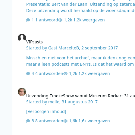
Presentatie: Bert van der Laan. Uitzending op zaterdag 2 september 2017 van 16.00 - 18.00 uur op de stream van 192Radio.
Deze uitzending wordt herhaald op de woensdagmiddag erna
Beatles now? Klapper van de week, the Stones. Wat een plaat! Dachten ze in Amerika heel anders over, kwam met moeite bij
1 antwoord
1,2k weergaven
de bovenste 50. Bijzonder aan deze (dubbele A-kant) 
VIPcasts
VIPcasts
Started by
Gast MarcelteB
,
2 september 2017
Misschien niet voor het archief, maar ik denk nog een
maar alleen podcasts met BN'rs. I
4 antwoorden
1,2k weergaven
Uitzending TinekeShow vanuit Museum Rockart 31 aug 2017
Uitzending TinekeShow vanuit Museum Rockart 31 a
Started by
melle
,
31 augustus 2017
[Verborgen inhoud]
8 antwoorden
1,6k weergaven
Stenders Platenbonanza