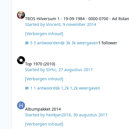
TROS Hilversum 1 - 19-09-1984 - 0000-0700 - Ad Roland, Ferr
TROS Hilversum 1 - 19-09-1984 - 0000-0700 - Ad Rolan
Started by
Vincent
,
9 november 2014
[Verborgen inhoud]
5 antwoorden
3k weergaven
1 follower
Top 1970 (2010)
Top 1970 (2010)
Started by
SIrhc
,
27 augustus 2017
[Verborgen inhoud]
1 antwoord
1,2k weergaven
Albumpakket 2014
Albumpakket 2014
Started by
henkjan2016
,
30 augustus 2017
[Verborgen inhoud]