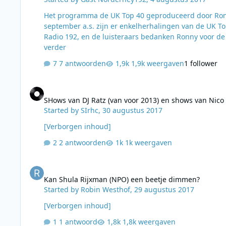
​Het programma de UK Top 40 geproduceerd door Ron
september a.s. zijn er enkelherhalingen van de UK To
Radio 192, en de luisteraars bedanken Ronny voor de fijne… Top 40 op 192Radio: 
verder
7 antwoorden
1,9k weergaven
1 follower
SHows van DJ Ratz (van voor 2013) en shows van Nico Dijksh
SHows van DJ Ratz (van voor 2013) en shows van Nico
Started by
SIrhc
,
30 augustus 2017
[Verborgen inhoud]
2 antwoorden
1k weergaven
Kan Shula Rijxman (NPO) een beetje dimmen?
Kan Shula Rijxman (NPO) een beetje dimmen?
Started by
Robin Westhof
,
29 augustus 2017
[Verborgen inhoud]
1 antwoord
1,8k weergaven