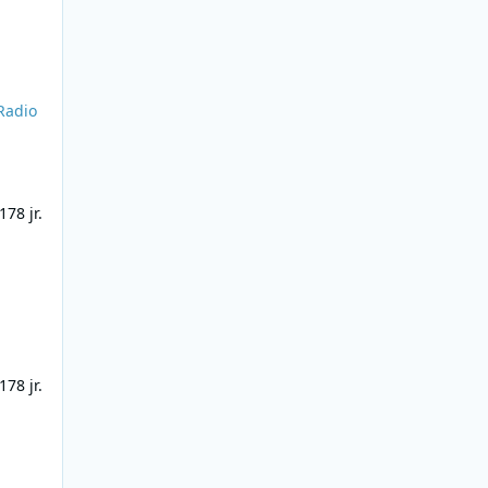
Radio
a
17
8 jr.
17
8 jr.