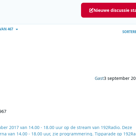
Nieuwe discussie st
NA
 VAN 467
SORTER
Gast
3 september 20
967
 18.00 uur, zie programmering. Tipparade op 192Radio: ​​