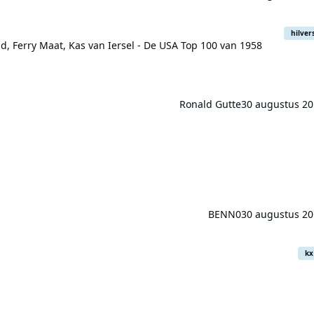
y Maat, Kas van Iersel - De USA Top 100 van 1958
hilve
d, Ferry Maat, Kas van Iersel - De USA Top 100 van 1958
Ronald Gutte
30 augustus 20
BENN0
30 augustus 20
kx