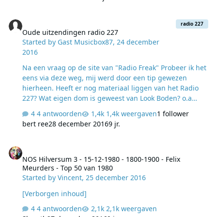
Oude uitzendingen radio 227
radio 227
Oude uitzendingen radio 227
Started by
Gast Musicbox87
,
24 december
2016
Na een vraag op de site van "Radio Freak" Probeer ik het
eens via deze weg, mij werd door een tip gewezen
hierheen. Heeft er nog materiaal liggen van het Radio
227? Wat eigen dom is geweest van Look Boden? o.a
formats, beeld materiaal radio uitzendingen. Het radio
4 antwoorden
1,4k weergaven
1 follower
227 dat landelijk op de kabel uitzond tussen : 2002-2012.
bert ree
28 december 2016
9 jr.
Ik was er groot fan van, jammer genoeg geen enkel
station die dat formaat nog hanteerd. zoek dus echt
NOS Hilversum 3 - 15-12-1980 - 1800-1900 - Felix Meurders - Top 5
naar playlist opbouw etc. oude mp3 uitzendingen.
NOS Hilversum 3 - 15-12-1980 - 1800-1900 - Felix
Bedankt!
Meurders - Top 50 van 1980
Started by
Vincent
,
25 december 2016
[Verborgen inhoud]
4 antwoorden
2,1k weergaven