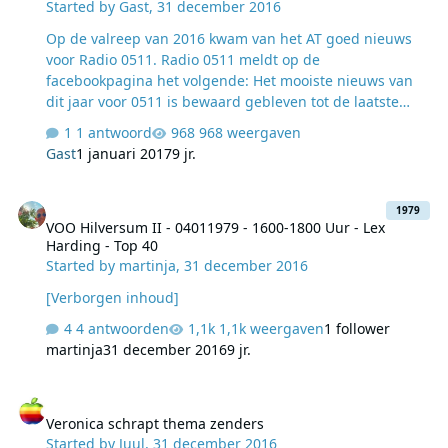
Started by
Gast
,
31 december 2016
Op de valreep van 2016 kwam van het AT goed nieuws
voor Radio 0511. Radio 0511 meldt op de
facebookpagina het volgende: Het mooiste nieuws van
dit jaar voor 0511 is bewaard gebleven tot de laatste
dag! Vandaag kregen wij de officiële beschikking binnen
1 antwoord
968 weergaven
van het Agentschap Telecom dat we full power mogen
Gast
1 januari 2017
9 jr.
gaan uitzenden op AM 747 in Noord Nederland! 2017
kan niet beter beginnen! Houd onze website en
VOO Hilversum II - 04011979 - 1600-1800 Uur - Lex Harding - Top 4
facebook-pagina in de gaten voor de verdere
1979
VOO Hilversum II - 04011979 - 1600-1800 Uur - Lex
berichtgeving en details. We wensen iedereen een
Harding - Top 40
prachtig, gezond en gelukkig 2017 toe! Wij hebben er
Started by
martinja
,
31 december 2016
zin in! HAPPY 201747! De locatie is inmiddels gereed <
"scheepje, mastje erop, zendertje erop en draai…
[Verborgen inhoud]
4 antwoorden
1,1k weergaven
1 follower
martinja
31 december 2016
9 jr.
Veronica schrapt thema zenders
Veronica schrapt thema zenders
Started by
Juul
,
31 december 2016