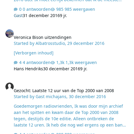
deuntjes uitsluitend herken van de sportschool, want
0 antwoorden
985 weergaven
die platen zou ikzelf nooit thuis draaien. De nummer 1
Gast
31 december 2016
9 jr.
van Justin Timberlake is echter wel een lekkere plaat,
deze is van de zomer op alle stations helemaal 'grijs'
Veronica Bison uitzendingen
gedraaid. 10-11
Veronica Bison uitzendingen
http://www103.zippyshare.com/v/xWX0Cwm7/file.html
Started by
Albatrosstudio
,
29 december 2016
11-12
http://www103.zippyshare.com/v/uffLgp4a/file.html 12-
[Verborgen inhoud]
13 http://www103.zippyshare.com/v/xHNA5YJL/file.html
4 antwoorden
1,3k weergaven
13-14 http://www103.zippyshare.com/v/ma6rpuxC/fil…
Hans Hendriks
30 december 2016
9 jr.
Gezocht: Laatste 12 uur van de Top 2000 van 2008
Gezocht: Laatste 12 uur van de Top 2000 van 2008
Started by
Gast michajans
,
30 december 2016
Goedemorgen radiovrienden, Ik was door mijn archief
aan het spitten en kwam daar de Top 2000 van 2008
tegen, destijds de 10e editie. Alleen ontbreken de
laatste 12 uren. Ik heb die nog wel ergens op een band
staan, maar dat wordt waarschijnlijk zoeken naar een