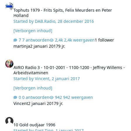
Tophuts 1979 - Frits Spits, Felix Meurders en Peter
Holland
Started by
DAB.Radio
,
28 december 2016
[Verborgen inhoud]
7 antwoorden
2,4k weergaven
1 follower
martinja
2 januari 2017
9 jr.
AVRO Radio 3 - 10-01-2001 - 1100-1200 - Jeffrey Willems - Arbeids
AVRO Radio 3 - 10-01-2001 - 1100-1200 - Jeffrey Willems -
Arbeidsvitaminen
Started by
Vincent
,
2 januari 2017
[Verborgen inhoud]
0 antwoorden
942 weergaven
Vincent
2 januari 2017
9 jr.
10 Gold oudjaar 1996
10 Gold oudjaar 1996
Started by
Gast Tino
,
1 januari 2017