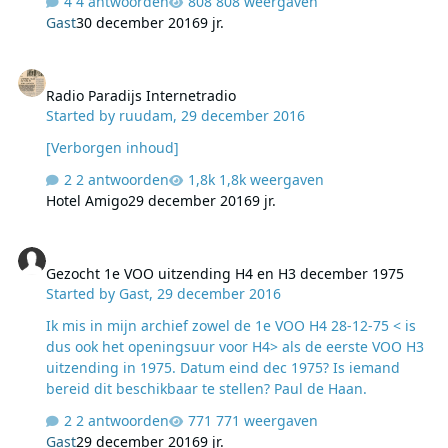
4 antwoorden
808 weergaven
speld in een hooiberg. Heeft iemand van jullie die
Gast
30 december 2016
9 jr.
laatste 12 uren van 2008 toevallig nog liggen en zou
deze willen delen? Bij voorbaat mijn hartelijke dank.
Radio Paradijs Internetradio
Radio Paradijs Internetradio
Started by
ruudam
,
29 december 2016
[Verborgen inhoud]
2 antwoorden
1,8k weergaven
Hotel Amigo
29 december 2016
9 jr.
Gezocht 1e VOO uitzending H4 en H3 december 1975
Gezocht 1e VOO uitzending H4 en H3 december 1975
Started by
Gast
,
29 december 2016
Ik mis in mijn archief zowel de 1e VOO H4 28-12-75 < is
dus ook het openingsuur voor H4> als de eerste VOO H3
uitzending in 1975. Datum eind dec 1975? Is iemand
bereid dit beschikbaar te stellen? Paul de Haan.
2 antwoorden
771 weergaven
Gast
29 december 2016
9 jr.