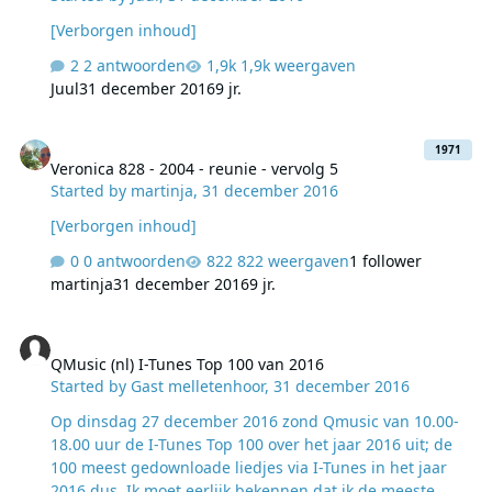
[Verborgen inhoud]
2 antwoorden
1,9k weergaven
Juul
31 december 2016
9 jr.
Veronica 828 - 2004 - reunie - vervolg 5
1971
Veronica 828 - 2004 - reunie - vervolg 5
Started by
martinja
,
31 december 2016
[Verborgen inhoud]
0 antwoorden
822 weergaven
1 follower
martinja
31 december 2016
9 jr.
QMusic (nl) I-Tunes Top 100 van 2016
QMusic (nl) I-Tunes Top 100 van 2016
Started by
Gast melletenhoor
,
31 december 2016
Op dinsdag 27 december 2016 zond Qmusic van 10.00-
18.00 uur de I-Tunes Top 100 over het jaar 2016 uit; de
100 meest gedownloade liedjes via I-Tunes in het jaar
2016 dus. Ik moet eerlijk bekennen dat ik de meeste