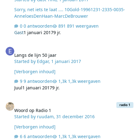
Sorry, net iets te laat .... 10Gold-19961231-2335-0035-
AnneloesDenHaan-MarcDeBrouwer
0 antwoorden
891 weergaven
Gast
1 januari 2017
9 jr.
Langs de lijn 50 jaar
Langs de lijn 50 jaar
Started by
Edgar
,
1 januari 2017
[Verborgen inhoud]
9 antwoorden
1,3k weergaven
Juul
1 januari 2017
9 jr.
Woord op Radio 1
radio 1
Woord op Radio 1
Started by
ruudam
,
31 december 2016
[Verborgen inhoud]
6 antwoorden
1,3k weergaven