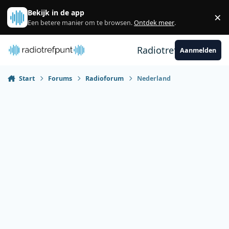
Spring naar bijdragen
Bekijk in de app
×
Sl
Een betere manier om te browsen.
Ontdek meer
.
Radiotrefpunt
Aanmelden
Start
Forums
Radioforum
Nederland