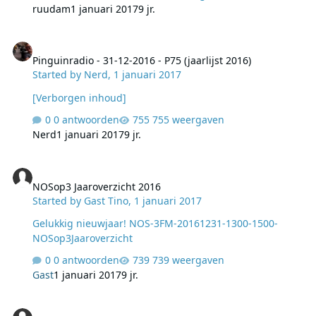
ruudam
1 januari 2017
9 jr.
Pinguinradio - 31-12-2016 - P75 (jaarlijst 2016)
Pinguinradio - 31-12-2016 - P75 (jaarlijst 2016)
Started by
Nerd
,
1 januari 2017
[Verborgen inhoud]
0 antwoorden
755 weergaven
Nerd
1 januari 2017
9 jr.
NOSop3 Jaaroverzicht 2016
NOSop3 Jaaroverzicht 2016
Started by
Gast Tino
,
1 januari 2017
Gelukkig nieuwjaar! NOS-3FM-20161231-1300-1500-
NOSop3Jaaroverzicht
0 antwoorden
739 weergaven
Gast
1 januari 2017
9 jr.
Radio 538 Top 100 van 2016