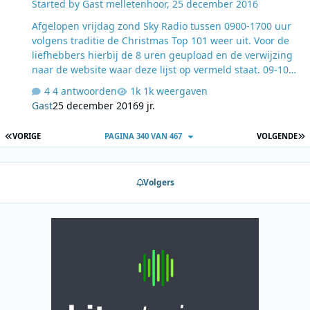
Started by
Gast melletenhoor
,
25 december 2016
Afgelopen vrijdag zond Sky Radio tussen 0900-1700 uur
volgens traditie de Christmas Top 101 weer uit. Voor de
liefhebbers hierbij de 8 uren geupload en de verwijzing
naar de website waar deze lijst op vermeld staat. 09-10
http://www43.zippyshare.com/v/gKG5r211/file.html 10-
4 antwoorden
1k weergaven
11 http://www43.zippyshare.com/v/aEO7AB6m/file.html
Gast
25 december 2016
9 jr.
11-12
http://www43.zippyshare.com/v/JGXPDMFU/file.html 12-
EERSTE PAGINA
L
VORIGE
PAGINA 340 VAN 467
VOLGENDE
13 http://www43.zippyshare.com/v/8khgE8nz/file.html
13-14
http://www43.zippyshare.com/v/FWC0W1M4/file.html 14-
Volgers
15 http://www43.zippyshare.com/v/JerlmC7j/file.html 15-
16 http://www43.zippyshare.com/v/kg18uBty/file.html
16-17 http://www43.zippyshare.com/v/2aHYfHfc/f…