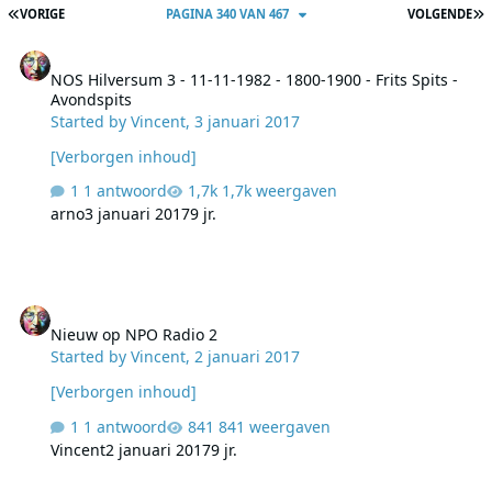
EERSTE PAGINA
L
VORIGE
PAGINA 340 VAN 467
VOLGENDE
NOS Hilversum 3 - 11-11-1982 - 1800-1900 - Frits Spits - Avondspits
NOS Hilversum 3 - 11-11-1982 - 1800-1900 - Frits Spits -
Avondspits
Started by
Vincent
,
3 januari 2017
[Verborgen inhoud]
1 antwoord
1,7k weergaven
arno
3 januari 2017
9 jr.
Nieuw op NPO Radio 2
Nieuw op NPO Radio 2
Started by
Vincent
,
2 januari 2017
[Verborgen inhoud]
1 antwoord
841 weergaven
Vincent
2 januari 2017
9 jr.
Tophuts 1979 - Frits Spits, Felix Meurders en Peter Holland