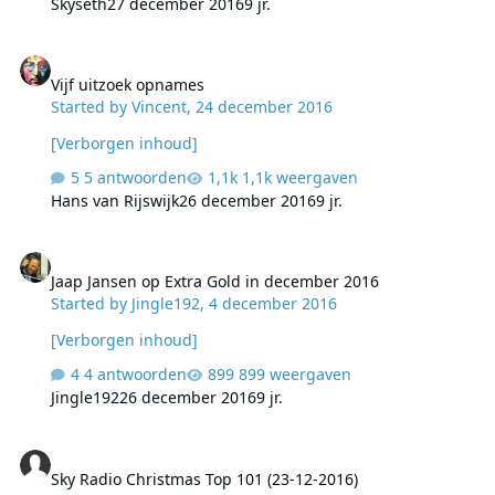
Skyseth
27 december 2016
9 jr.
Vijf uitzoek opnames
Vijf uitzoek opnames
Started by
Vincent
,
24 december 2016
[Verborgen inhoud]
5 antwoorden
1,1k weergaven
Hans van Rijswijk
26 december 2016
9 jr.
Jaap Jansen op Extra Gold in december 2016
Jaap Jansen op Extra Gold in december 2016
Started by
Jingle192
,
4 december 2016
[Verborgen inhoud]
4 antwoorden
899 weergaven
Jingle192
26 december 2016
9 jr.
Sky Radio Christmas Top 101 (23-12-2016)
Sky Radio Christmas Top 101 (23-12-2016)