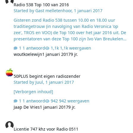
Radio 538 Top 100 van 2016
Started by
Gast melletenhoor
,
1 januari 2017
Gisteren zond Radio 538 tussen 10.00 en 18.00 uur
traditiegetrouw (in navolging van Radio Veronica 'op
zee', TROS en VOO) de Top 100 over het jaar 2016 uit. De
presentatoren van deze Top 100 zijn Ivo Van Breukelen
(10-14u) en Jeroen Nieuwenhuize (14-18u). Hier zijn de
1 antwoord
1,1k weergaven
uploads: 1. RADIO538_31122016_1000-
woutkoelewijn
1 januari 2017
9 jr.
1100_top_100_van_2016_IvoVanBreukelen.mp3
http://www28.zippyshare.com/v/DuOkxJVQ/file.html 2.
50PLUS begint eigen radiozender
RADIO538_31122016_1100-
50PLUS begint eigen radiozender
1200_top_100_van_2016_IvoVanBreukelen.mp3
Started by
Juul
,
1 januari 2017
http://www28.zippyshare.com/v/GCDxHHva/file.html 3.
RADIO538_31122016_1200-
[Verborgen inhoud]
1300_top_100_van_2016_IvoVanBreukelen.mp3
1 antwoord
942 weergaven
http://www28.zippyshare.com/v/371H…
Jaap De Vries
1 januari 2017
9 jr.
Licentie 747 khz voor Radio 0511
Licentie 747 khz voor Radio 0511