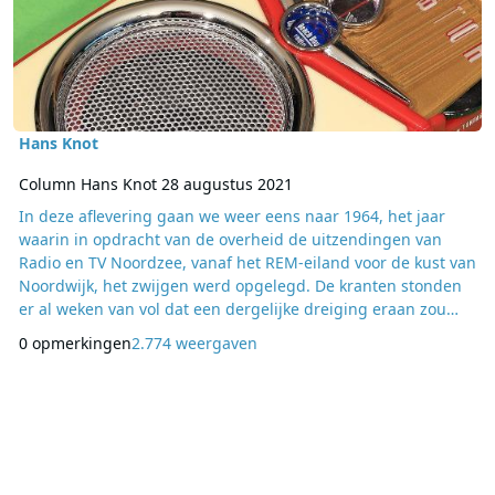
Hans Knot
Column Hans Knot 28 augustus 2021
In deze aflevering gaan we weer eens naar 1964, het jaar
waarin in opdracht van de overheid de uitzendingen van
Radio en TV Noordzee, vanaf het REM-eiland voor de kust van
Noordwijk, het zwijgen werd opgelegd. De kranten stonden
er al weken van vol dat een dergelijke dreiging eraan zou
komen wanneer de regering van plan was een onderzoek te
0 opmerkingen
2.774 weergaven
doen naar de mogelijkheid een wet van pas te laten komen
op het onderuithalen van dit commerciële radio- en
televisieproject. In het heetst van d