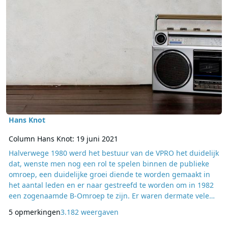
Hans Knot
Column Hans Knot: 19 juni 2021
Halverwege 1980 werd het bestuur van de VPRO het duidelijk
dat, wenste men nog een rol te spelen binnen de publieke
omroep, een duidelijke groei diende te worden gemaakt in
het aantal leden en er naar gestreefd te worden om in 1982
een zogenaamde B-Omroep te zijn. Er waren dermate vele
technologische en omroeppolitieke ontwikkelingen in het
5 opmerkingen
3.182 weergaven
daaraan voorafgaande jaar dat het aan het bestuur van de
VPRO duidelijk werd dat zijn identiteit ook in de toekomst op