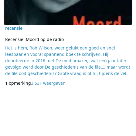
recensie
Recensie: Moord op de radio
Het is hém, Rob Wilson, weer gelukt een goed en snel
leesbaar en vooral spannend boek te schrijven. Hij
debuteerde in 2016 met De mediamaker, wat een jaar later
gevolgd werd door De geschiedenis van de file…..maar wordt
de file ooit geschiedenis? Grote vraag is of hij tijdens de vele
maanden gevuld met ernstige coronacijfers nog terug
1 opmerking
3.531 weergaven
gedacht heeft aan de vraagstelling in het laatstgenoemde
boek. Dan is er nu het derde boek, De moord op de radio. Het
gaat onder meer om Lucas Vriend, een