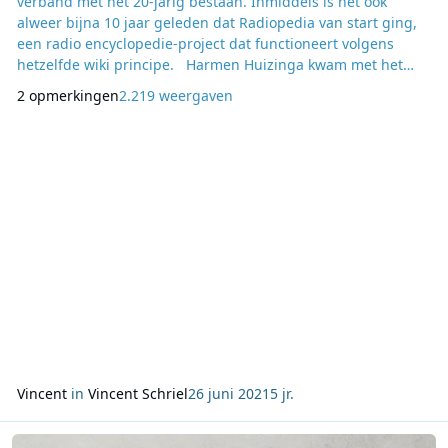
verband met het 20-jarig bestaan. Inmiddels is het ook
alweer bijna 10 jaar geleden dat Radiopedia van start ging,
een radio encyclopedie-project dat functioneert volgens
hetzelfde wiki principe. Harmen Huizinga kwam met het
idee om deze vrije radio encyclopedie te starten naar het
2 opmerkingen
2.219 weergaven
voorbeeld van Wikipedia. Omdat ik zelf ook al een tijdje met
dit idee rondliep was mijn antwoord direct ja. Nog dezelfde
dag werd de domeinnaam geregistreerd
Vincent
in
Vincent Schriel
26 juni 2021
5 jr.
Lees meer over Column Hans Knot: 19 juni 2021