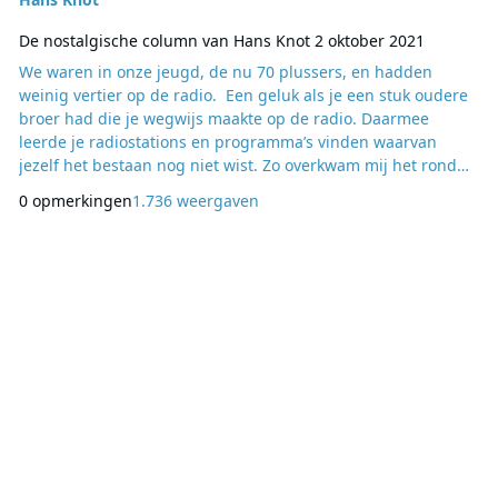
De nostalgische column van Hans Knot 2 oktober 2021
We waren in onze jeugd, de nu 70 plussers, en hadden
weinig vertier op de radio. Een geluk als je een stuk oudere
broer had die je wegwijs maakte op de radio. Daarmee
leerde je radiostations en programma’s vinden waarvan
jezelf het bestaan nog niet wist. Zo overkwam mij het rond
de tijd dat ik tiener werd en stations als Radio Luxemburg en
0 opmerkingen
1.736 weergaven
AFN kreeg voorgespiegeld. En dat leverde heel wat nieuwe
muziek op, hoewel ik mij wat betreft Luxembourg uit die tijd
herinner dat de platen soms heel kort w