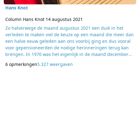
Hans Knot
Column Hans Knot 14 augustus 2021
Zo halverwege de maand augustus 2021 een duik in het
verleden te maken viel de keuze op een maand die meer dan
een halve eeuw geleden aan ons voorbij ging en dus vooral
voor gepensioneerden de nodige herinneringen terug kan
brengen. In 1970 was het eigenlijk in de maand december
een saaie boel te noemen. Er was eigenlijk weinig aanbod
6 opmerkingen
5.327 weergaven
voor de jeugd van toen. RNI, dat zo heerlijk was om te
beluisteren, verdween in september al weer uit de ether.
Veronica was in grote delen van Nederland in de avo