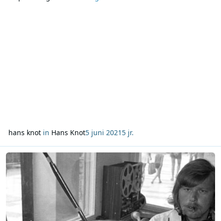
programma’s van dit Rooms-Katholieke radiostation te
kunnen bereiken, zodat dezen niet zouden verdrinken in de
meer wereldwijde geluiden die ze op hun radio
hans knot
in
Hans Knot
5 juni 2021
5 jr.
Lees meer over Column Hans Knot: Herinneringen aan januari 1976