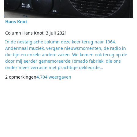
Hans Knot
Column Hans Knot: 3 juli 2021
In de nostalgische column deze keer terug naar 1964.
Andermaal muziek, vergane nieuwsmomenten, de radio in
die tijd en enkele andere zaken. We komen ook terug op de
door mij eerder gememoreerde Tomado fabriek, die ons
onder meer verraste met prachtige gekleurde
boekenplanken die vele kamers in de jaren zestig van de
2 opmerkingen
4.704 weergaven
vorige eeuw sierden. Het jaar 1964 had vele
geschiedkundige hoogtepunten waarbij mij als eerste te
binnenschiet dat Martin Luther King een rijzende ster in de
Verenigde S