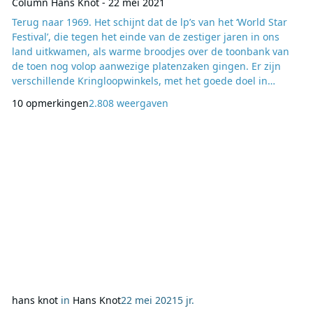
Column Hans Knot - 22 mei 2021
Terug naar 1969. Het schijnt dat de lp’s van het ‘World Star
Festival’, die tegen het einde van de zestiger jaren in ons
land uitkwamen, als warme broodjes over de toonbank van
de toen nog volop aanwezige platenzaken gingen. Er zijn
verschillende Kringloopwinkels, met het goede doel in
gedachten, die naast vele andere zaken ook platen verkopen,
10 opmerkingen
2.808 weergaven
uitgekomen in lang vervlogen tijden. En daar is altijd wel een
lp te vinden dat mooi genoeg is om aan te schaffen. En het
valt dan op hoeveel van voornoe
hans knot
in
Hans Knot
22 mei 2021
5 jr.