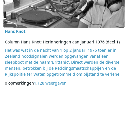
Hans Knot
Column Hans Knot: Herinneringen aan januari 1976 (deel 1)
Het was wat in de nacht van 1 op 2 januari 1976 toen er in
Zeeland noodsignalen werden opgevangen vanaf een
sleepboot met de naam ‘Brittanic’. Direct werden de diverse
mensen, betrokken bij de Reddingsmaatschappijen en de
Rijkspolitie ter Water, opgetrommeld om bijstand te verlenen.
Zoekacties duurden heel lang maar om drie uur in de nacht
0 opmerkingen
1.128 weergaven
werden deze stilgelegd. Aan wal was namelijk de nodige
moeite gedaan om meer te komen te weten over de
betreffende sleepboot. Via het ANP werd bij