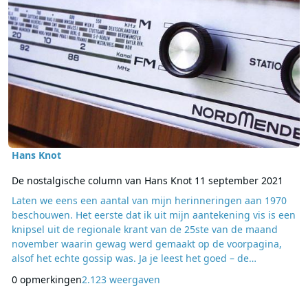
Hans Knot
De nostalgische column van Hans Knot 11 september 2021
Laten we eens een aantal van mijn herinneringen aan 1970
beschouwen. Het eerste dat ik uit mijn aantekening vis is een
knipsel uit de regionale krant van de 25ste van de maand
november waarin gewag werd gemaakt op de voorpagina,
alsof het echte gossip was. Ja je leest het goed – de
filmacteur en Rolling Stone Mick Jagger was vertrokken voor
0 opmerkingen
2.123 weergaven
een vakantie en was afgereisd naar het eiland Nassau,
onderdeel van de Bahama-eilanden. Hij was gevlogen vanaf