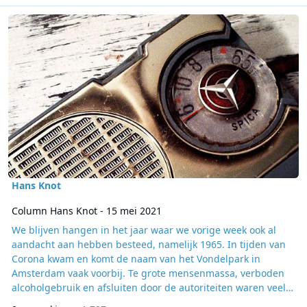
Lees meer over Column Hans Knot - 15 mei 2021
Hans Knot
Column Hans Knot - 15 mei 2021
We blijven hangen in het jaar waar we vorige week ook al
aandacht aan hebben besteed, namelijk 1965. In tijden van
Corona kwam en komt de naam van het Vondelpark in
Amsterdam vaak voorbij. Te grote mensenmassa, verboden
alcoholgebruik en afsluiten door de autoriteiten waren veel
gelezen en gehoorde termen. Het Vondelpark is natuurlijk