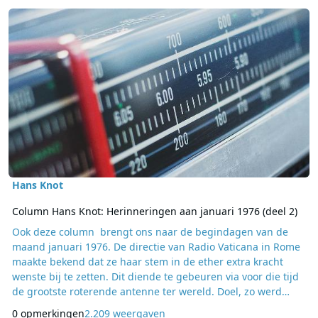
Lees meer over Column Hans Knot: Herinneringen aan januari 1976
Hans Knot
Column Hans Knot: Herinneringen aan januari 1976 (deel 2)
Ook deze column brengt ons naar de begindagen van de
maand januari 1976. De directie van Radio Vaticana in Rome
maakte bekend dat ze haar stem in de ether extra kracht
wenste bij te zetten. Dit diende te gebeuren via voor die tijd
de grootste roterende antenne ter wereld. Doel, zo werd
bekend gemaakt, de gelovigen over de gehele wereld met
0 opmerkingen
2.209 weergaven