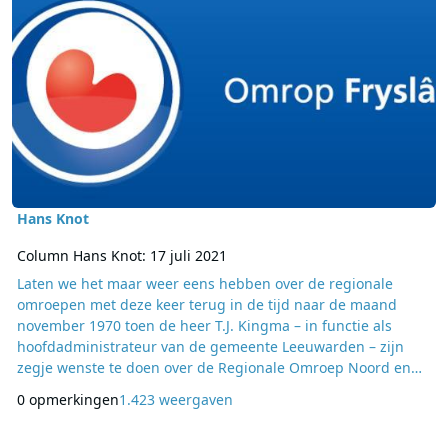
Hans Knot
Column Hans Knot: 17 juli 2021
Laten we het maar weer eens hebben over de regionale
omroepen met deze keer terug in de tijd naar de maand
november 1970 toen de heer T.J. Kingma – in functie als
hoofdadministrateur van de gemeente Leeuwarden – zijn
zegje wenste te doen over de Regionale Omroep Noord en
Oost. Kortweg RONO genoemd was dit radiostation actief in
0 opmerkingen
1.423 weergaven
de noordelijke en oostelijke provincies. Volgens Kingma
paste de RONO niet in de toenmalige Omroepwet. Want het