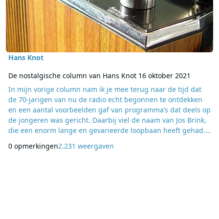
Hans Knot
De nostalgische column van Hans Knot 16 oktober 2021
In mijn vorige column nam ik je mee terug naar de tijd dat
de 70-jarigen van nu de radio echt begonnen te ontdekken
en een aantal voorbeelden gaf van programma’s dat deels op
de jongeren was gericht. Daarbij viel de naam van Jos Brink,
die een enorm lange en gevarieerde loopbaan heeft gehad.
Altijd stond hij open voor een interview en dat decennia
0 opmerkingen
2.231 weergaven
lang. In 1964 werd hij geïnterviewd voor het blad ‘Goede
Ontvangst’ en vertelde hij eerst over een wel heel vreemde
gewaarwording in een h