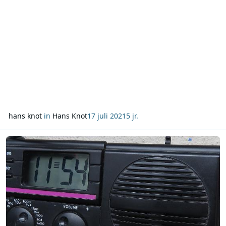
RONO-gebied (Friesland, Groningen, Drenthe, Overijssel e
hans knot
in
Hans Knot
17 juli 2021
5 jr.
Lees meer over Column Hans Knot: 3 juli 2021