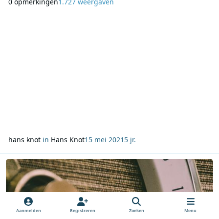
0 opmerkingen
1.727 weergaven
ook zeer aantrekkelijk om – al dan niet in een groepje – te
verpozen als de temperaturen daartoe de gelegenheid
geven. In 1965 diende er feest te worde
hans knot
in
Hans Knot
15 mei 2021
5 jr.
Lees meer over Column Hans Knot - 8 mei 2021
Aanmelden
Registreren
Zoeken
Menu