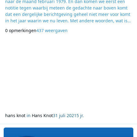
naar de maand februari 1979. En dan komen we eerst een
notitie tegen waarbij meteen de gedachte naar boven komt
dat een dergelijke berichtgeving geheel niet meer voor komt
in het jaar waarin we nu leven. Met andere woorden, wat is
er toch veel veranderd in de afgelopen 42 jaren. In die tijd
0 opmerkingen
437 weergaven
was er al wel sprake van een snel te verwachten
mogelijkheid tot invoering van satelliet televisie. Echter was
er nog helemaal geen idee o
hans knot
in
Hans Knot
31 juli 2021
5 jr.
Lees meer over Column Hans Knot: 17 juli 2021