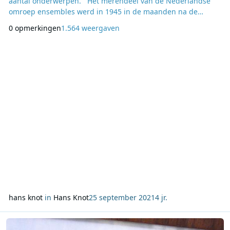
aantal onderwerpen. Het merendeel van de Nederlandse
omroep ensembles werd in 1945 in de maanden na de
Tweede Wereldoorlog opgericht toen de omroep van
0 opmerkingen
1.564 weergaven
overheidswege werd verzorgd door achtereenvolgens Radio
Herrijzend Nederland en Radio Nederland in de
zogenaamde overgangstijd. Van 1947 af, toen door
reorganisatie
hans knot
in
Hans Knot
25 september 2021
4 jr.
Lees meer over De nostalgische column van Hans Knot 11 septem