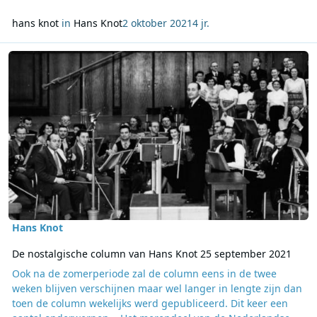
hans knot
in
Hans Knot
2 oktober 2021
4 jr.
Lees meer over De nostalgische column van Hans Knot 25 septem
Hans Knot
De nostalgische column van Hans Knot 25 september 2021
Ook na de zomerperiode zal de column eens in de twee
weken blijven verschijnen maar wel langer in lengte zijn dan
toen de column wekelijks werd gepubliceerd. Dit keer een