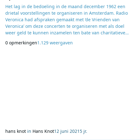
Het lag in de bedoeling in de maand december 1962 een
drietal voorstellingen te organiseren in Amsterdam. Radio
Veronica had afspraken gemaakt met ‘de Vrienden van
Veronica’ om deze concerten te organiseren met als doel
weer geld te kunnen inzamelen ten bate van charitatieve
doelen. Met veel mankracht werden de bijeenkomsten
0 opmerkingen
1.129 weergaven
voorbereid. De nodige vergunningen werden aangevraagd,
waaronder een eenmalige nachtvoorstelling te mogen
organiseren. Weer anderen bemoeiden zich met de
inhoudelijke kant
hans knot
in
Hans Knot
12 juni 2021
5 jr.