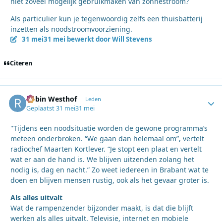
niet zoveel mogelijk gebruikmaken van zonnestroom?
Als particulier kun je tegenwoordig zelfs een thuisbatterij
inzetten als noodstroomvoorziening.
31 mei
31 mei
bewerkt door Will Stevens
Citeren
Robin Westhof
Autho
Leden
Geplaatst
31 mei
31 mei
''Tijdens een noodsituatie worden de gewone programma’s
meteen onderbroken. “We gaan dan helemaal om”, vertelt
radiochef Maarten Kortlever. “Je stopt een plaat en vertelt
wat er aan de hand is. We blijven uitzenden zolang het
nodig is, dag en nacht.” Zo weet iedereen in Brabant wat te
doen en blijven mensen rustig, ook als het gevaar groter is.
Als alles uitvalt
Wat de rampenzender bijzonder maakt, is dat die blijft
werken als alles uitvalt. Televisie, internet en mobiele