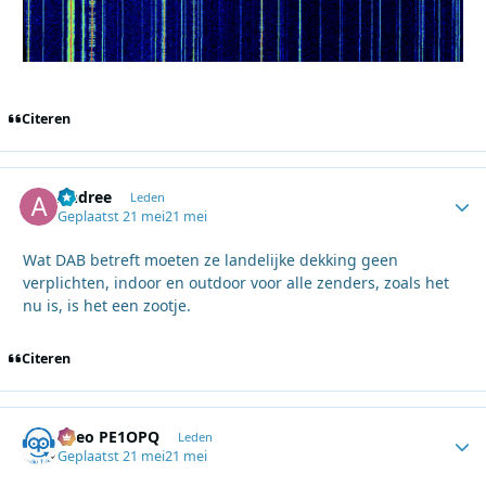
Citeren
Andree
Autho
Leden
Geplaatst
21 mei
21 mei
Wat DAB betreft moeten ze landelijke dekking geen
verplichten, indoor en outdoor voor alle zenders, zoals het
nu is, is het een zootje.
Citeren
Theo PE1OPQ
Autho
Leden
Geplaatst
21 mei
21 mei