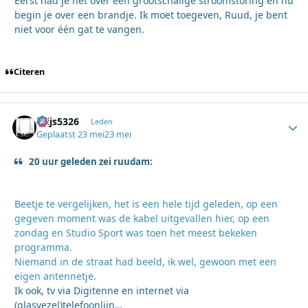
Eerst had je het over een grootschalige stroomstoring en nu
begin je over een brandje. Ik moet toegeven, Ruud, je bent
niet voor één gat te vangen.
Citeren
thijs5326
Autho
Leden
Geplaatst
23 mei
23 mei
20 uur geleden zei ruudam:
Beetje te vergelijken, het is een hele tijd geleden, op een
gegeven moment was de kabel uitgevallen hier, op een
zondag en Studio Sport was toen het meest bekeken
programma.
Niemand in de straat had beeld, ik wel, gewoon met een
eigen antennetje.
Ik ook, tv via Digitenne en internet via
(glasvezel)telefoonlijn…