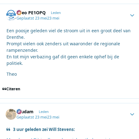
Theo PE1OPQ
Autho
Leden
Geplaatst
23 mei
23 mei
Een poosje geleden viel de stroom uit in een groot deel van
Drenthe.
Prompt vielen ook zenders uit waaronder de regionale
rampenzender.
En tot mijn verbazing gaf dit geen enkele ophef bij de
politiek.
Theo
Citeren
ruudam
Autho
Leden
Geplaatst
23 mei
23 mei
3 uur geleden zei Will Stevens: