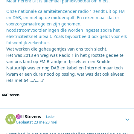
Maar heren! Dit is allemaal paniekvoetbal om niets.
Onze nationale calamiteitenzender radio 1 zendt uit op FM
en DAB, en niet op de middengolf. En reken maar dat er
voorzorgsmaatregelen zijn genomen,
noodstroomvoorzieningen die worden ingezet zodra het
elektriciteitsnet uitvalt. Zoals bijvoorbeeld ook geldt voor elk
fatsoenlijk ziekenhuis.
Wat werken die geheugentjes van ons toch slecht.
Het was 2013 en weg was Radio 1 in het grootste gedeelte
van ons land op FM Brandje in Ijsselstein en Smilde.
Natuurlijk was er nog DAB en kabel en Internet maar toch
kwam er een dure nood oplossing, wat was dat ook alweer,
iets met 64....A.....?
Citeren
Will Stevens
Autho
Leden
Geplaatst
23 mei
23 mei