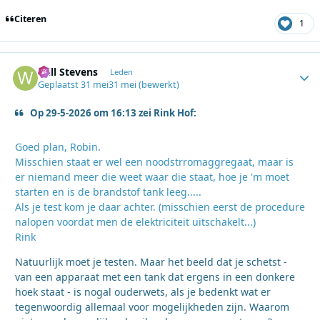
Citeren
1
Will Stevens
Autho
Leden
Geplaatst
31 mei
31 mei
(bewerkt)
Op 29-5-2026 om 16:13 zei Rink Hof:
Goed plan, Robin.
Misschien staat er wel een noodstrromaggregaat, maar is
er niemand meer die weet waar die staat, hoe je 'm moet
starten en is de brandstof tank leeg.....
Als je test kom je daar achter. (misschien eerst de procedure
nalopen voordat men de elektriciteit uitschakelt...)
Rink
Natuurlijk moet je testen. Maar het beeld dat je schetst -
van een apparaat met een tank dat ergens in een donkere
hoek staat - is nogal ouderwets, als je bedenkt wat er
tegenwoordig allemaal voor mogelijkheden zijn. Waarom