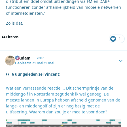
distributiemiddel omdat uitzendingen via FM en DAB+
functioneren zonder afhankelijkheid van mobiele netwerken
of internetdiensten.'
Zo is dat.
Citeren
1
ruudam
Autho
Leden
Geplaatst
21 mei
21 mei
6 uur geleden zei Vincent:
Wat een verrassende reactie.... Dit schermprintje van de
middengolf in Rotterdam zegt denk ik wel genoeg. De
meeste landen in Europa hebben afscheid genomen van de
lange- en middengolf of zijn er nog bezig met de
uitfasering. Waarom dan zou je er moeite voor doen?