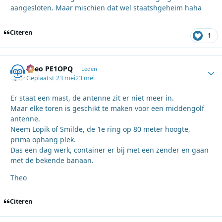
aangesloten. Maar mischien dat wel staatshgeheim haha
Citeren
1
Theo PE1OPQ
Autho
Leden
Geplaatst
23 mei
23 mei
Er staat een mast, de antenne zit er niet meer in.
Maar elke toren is geschikt te maken voor een middengolf
antenne.
Neem Lopik of Smilde, de 1e ring op 80 meter hoogte,
prima ophang plek.
Das een dag werk, container er bij met een zender en gaan
met de bekende banaan.
Theo
Citeren