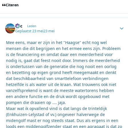
Citeren
Eric
Autho
Leden
Geplaatst
23 mei
23 mei
Mee eens, maar er zijn in het "Haagse" echt nog wel
mensen die dit begrijpen en het ermee eens zijn. Probleem
is de financiering en omdat daar een meerderheid voor
nodig is, gaat dat feest nooit door. Immers de meerderheid
is ondertussen van de generatie die nog nooit een oorlog
en bezetting op eigen grond heeft meegemaakt en denkt
dat beschikbaarheid van smarttelefoon verbindingen
hetzelfde is als water uit de kraan. Wat trouwens ook niet
vanzelfsprekend is want de meeste watertorens hebben
een andere functie en de druk wordt opgebouwd met
pompen die draaien op .... jaja.
Maar wat ik opvallend vind is dat langs de trinteldijk
(Enkhuizen-Lelystad of vv.) ongeveer halverwege de
midengolf mast er nog steeds staat. Dus als ergens in een
loods een middengolfzender staat en een agragaat is dat zo