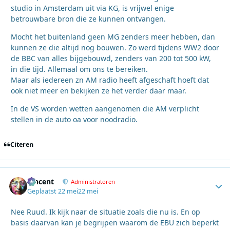
studio in Amsterdam uit via KG, is vrijwel enige
betrouwbare bron die ze kunnen ontvangen.
Mocht het buitenland geen MG zenders meer hebben, dan
kunnen ze die altijd nog bouwen. Zo werd tijdens WW2 door
de BBC van alles bijgebouwd, zenders van 200 tot 500 kW,
in die tijd. Allemaal om ons te bereiken.
Maar als iedereen zn AM radio heeft afgeschaft hoeft dat
ook niet meer en bekijken ze het verder daar maar.
In de VS worden wetten aangenomen die AM verplicht
stellen in de auto oa voor noodradio.
Citeren
Vincent
Autho
Administratoren
Geplaatst
22 mei
22 mei
Nee Ruud. Ik kijk naar de situatie zoals die nu is. En op
basis daarvan kan je begrijpen waarom de EBU zich beperkt