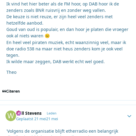
Ik vind het hier beter als de FM hoor, op DAB hoor ik de
zenders zoals BNR ruisvrij en zonder weg vallen.
De keuze is niet reuze, er zijn heel veel zenders met
hetzelfde aanbod.
Goud van oud is populair, en dan hoor je platen die vroeger
ook al niets waren
☹️
En heel veel piraten muziek, echt waanzinnig veel, maar ik
doe radio 538 na maar niet heus zenders kom je ook veel
tegen.
Ik wilde maar zeggen, DAB werkt echt wel goed.
Theo
Citeren
Will Stevens
Autho
Leden
Geplaatst
21 mei
21 mei
'Volgens de organisatie blijft etherradio een belangrijk