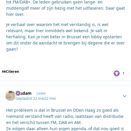
tot FM/DAB+. De leden gebruiken geen lange- en
middengolf meer of zijn bezig met het uitfaseren. Daar gaat
hier over.
Je verhaal over waarom het niet verstandig is, is wel
relevant, maar hier inmiddels wel bekend. Je valt in
herhaling. Kan je niet beter in Brussel een lobby opstarten
om dit onder de aandacht te brengen bij degene die er over
gaan?
Citeren
1
ruudam
Autho
Leden
Geplaatst
22 mei
22 mei
Het probleem is dat in Brussel en DDen Haag zo goed als
niemand verstand heeft van radio, laatstaan van distributie
en het verschil tussen FM, DAB en AM.
Ze volgen daar alleen hun eigen agenda, of dat nou goed is