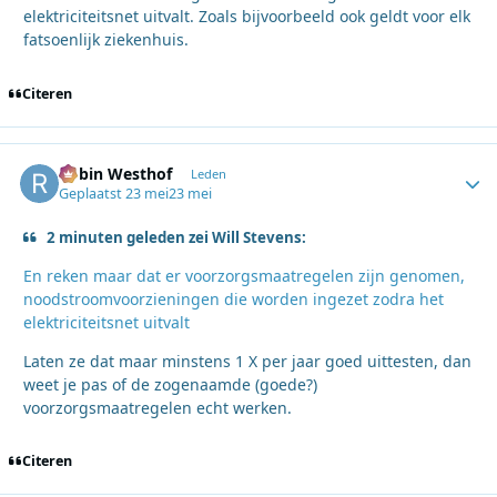
elektriciteitsnet uitvalt. Zoals bijvoorbeeld ook geldt voor elk
fatsoenlijk ziekenhuis.
Citeren
Robin Westhof
Autho
Leden
Geplaatst
23 mei
23 mei
2 minuten geleden zei Will Stevens:
En reken maar dat er voorzorgsmaatregelen zijn genomen,
noodstroomvoorzieningen die worden ingezet zodra het
elektriciteitsnet uitvalt
Laten ze dat maar minstens 1 X per jaar goed uittesten, dan
weet je pas of de zogenaamde (goede?)
voorzorgsmaatregelen echt werken.
Citeren