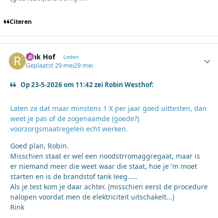
Citeren
Rink Hof
Autho
Leden
Geplaatst
29 mei
29 mei
Op 23-5-2026 om 11:42 zei Robin Westhof:
Laten ze dat maar minstens 1 X per jaar goed uittesten, dan
weet je pas of de zogenaamde (goede?)
voorzorgsmaatregelen echt werken.
Goed plan, Robin.
Misschien staat er wel een noodstrromaggregaat, maar is
er niemand meer die weet waar die staat, hoe je 'm moet
starten en is de brandstof tank leeg.....
Als je test kom je daar achter. (misschien eerst de procedure
nalopen voordat men de elektriciteit uitschakelt...)
Rink