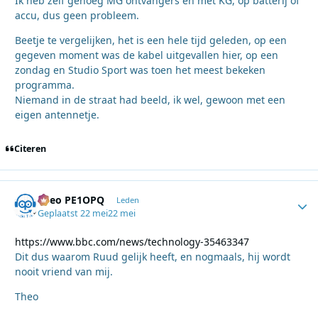
Ik heb zelf genoeg MG ontvangers en met KG, op batterij of
accu, dus geen probleem.
Beetje te vergelijken, het is een hele tijd geleden, op een
gegeven moment was de kabel uitgevallen hier, op een
zondag en Studio Sport was toen het meest bekeken
programma.
Niemand in de straat had beeld, ik wel, gewoon met een
eigen antennetje.
Citeren
Theo PE1OPQ
Autho
Leden
Geplaatst
22 mei
22 mei
https://www.bbc.com/news/technology-35463347
Dit dus waarom Ruud gelijk heeft, en nogmaals, hij wordt
nooit vriend van mij.
Theo