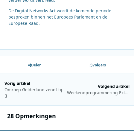
verder wordt verbreed.
De Digital Networks Act wordt de komende periode
besproken binnen het Europees Parlement en de
Europese Raad.
Delen
Volgers
Vorig artikel
Volgend artikel
Omroep Gelderland zendt tijdens Pinksteren de 80s Vierdaagse uit
Weekendprogrammering Extra Gold vol historische radio en vinyl
28 Opmerkingen