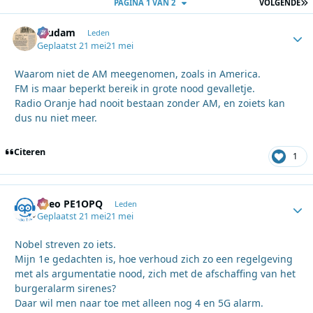
L
PAGINA 1 VAN 2
VOLGENDE
ruudam
Autho
Leden
Geplaatst
21 mei
21 mei
Waarom niet de AM meegenomen, zoals in America.
FM is maar beperkt bereik in grote nood gevalletje.
Radio Oranje had nooit bestaan zonder AM, en zoiets kan
dus nu niet meer.
Citeren
1
Theo PE1OPQ
Autho
Leden
Geplaatst
21 mei
21 mei
Nobel streven zo iets.
Mijn 1e gedachten is, hoe verhoud zich zo een regelgeving
met als argumentatie nood, zich met de afschaffing van het
burgeralarm sirenes?
Daar wil men naar toe met alleen nog 4 en 5G alarm.