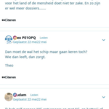
voor het land of de mensheid doet niet ter zake. En zo zijn
er wel meer dossiers.......
Citeren
Theo PE1OPQ
Autho
Leden
Geplaatst
22 mei
22 mei
Dan moet de wal het schip maar gaan keren toch?
Wie dan leeft, dan zorgt.
Theo
Citeren
ruudam
Autho
Leden
Geplaatst
22 mei
22 mei