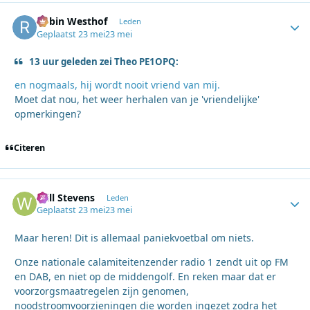
Robin Westhof
Autho
Leden
Geplaatst
23 mei
23 mei
13 uur geleden zei Theo PE1OPQ:
en nogmaals, hij wordt nooit vriend van mij.
Moet dat nou, het weer herhalen van je 'vriendelijke'
opmerkingen?
Citeren
Will Stevens
Autho
Leden
Geplaatst
23 mei
23 mei
Maar heren! Dit is allemaal paniekvoetbal om niets.
Onze nationale calamiteitenzender radio 1 zendt uit op FM
en DAB, en niet op de middengolf. En reken maar dat er
voorzorgsmaatregelen zijn genomen,
noodstroomvoorzieningen die worden ingezet zodra het