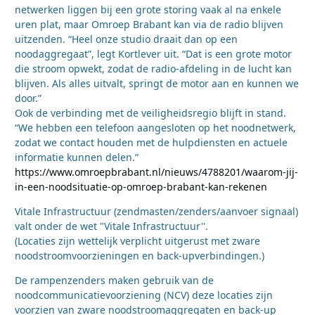
netwerken liggen bij een grote storing vaak al na enkele
uren plat, maar Omroep Brabant kan via de radio blijven
uitzenden. “Heel onze studio draait dan op een
noodaggregaat”, legt Kortlever uit. “Dat is een grote motor
die stroom opwekt, zodat de radio-afdeling in de lucht kan
blijven. Als alles uitvalt, springt de motor aan en kunnen we
door.”
Ook de verbinding met de veiligheidsregio blijft in stand.
“We hebben een telefoon aangesloten op het noodnetwerk,
zodat we contact houden met de hulpdiensten en actuele
informatie kunnen delen.”
https://www.omroepbrabant.nl/nieuws/4788201/waarom-jij-
in-een-noodsituatie-op-omroep-brabant-kan-rekenen
Vitale Infrastructuur (zendmasten/zenders/aanvoer signaal)
valt onder de wet "Vitale Infrastructuur''.
(Locaties zijn wettelijk verplicht uitgerust met zware
noodstroomvoorzieningen en back-upverbindingen.)
De rampenzenders maken gebruik van de
noodcommunicatievoorziening (NCV) deze locaties zijn
voorzien van zware noodstroomaggregaten en back-up