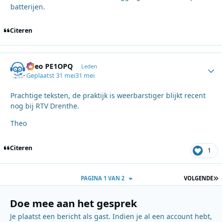
batterijen.
Citeren
Theo PE1OPQ
Autho
Leden
Geplaatst
31 mei
31 mei
Prachtige teksten, de praktijk is weerbarstiger blijkt recent
nog bij RTV Drenthe.
Theo
Citeren
1
L
PAGINA 1 VAN 2
VOLGENDE
Doe mee aan het gesprek
Je plaatst een bericht als gast. Indien je al een account hebt,