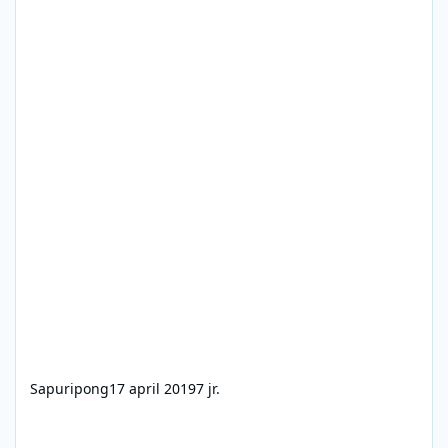
Sapuripong
17 april 2019
7 jr.
Radio 10 Cover Top 110 26-10-2019