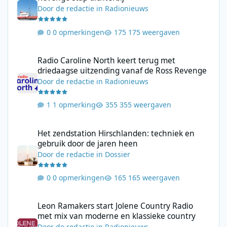
Door
de redactie
in
Radionieuws
0 opmerkingen
175 weergaven
Radio Caroline North keert terug met driedaagse uitzending va
Radio Caroline North keert terug met
driedaagse uitzending vanaf de Ross Revenge
Door
de redactie
in
Radionieuws
1 opmerking
355 weergaven
Het zendstation Hirschlanden: techniek en gebruik door de jar
Het zendstation Hirschlanden: techniek en
gebruik door de jaren heen
Door
de redactie
in
Dossier
0 opmerkingen
165 weergaven
Leon Ramakers start Jolene Country Radio met mix van moderne 
Leon Ramakers start Jolene Country Radio
met mix van moderne en klassieke country
Door
de redactie
in
Radionieuws