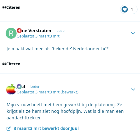
Citeren
1
Rene Verstraten
Autho
Leden
Geplaatst
3 maart
3 mrt
Je maakt wat mee als 'bekende' Nederlander hè?
Citeren
Juul
Autho
Leden
Geplaatst
3 maart
3 mrt
(bewerkt)
Mijn vrouw heeft met hem gewerkt bij de platenmij. Ze
krijgt als ze hem ziet nog hoofdpijn. Wat is die man een
aandachttrekker.
3 maart
3 mrt
bewerkt door Juul