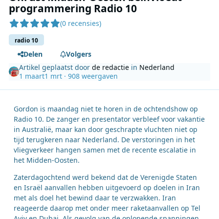
programmering Radio 10
(0 recensies)
radio 10
Delen
Volgers
Artikel geplaatst door
de redactie
in
Nederland
1 maart
1 mrt
· 908 weergaven
Gordon is maandag niet te horen in de ochtendshow op
Radio 10. De zanger en presentator verbleef voor vakantie
in Australië, maar kan door geschrapte vluchten niet op
tijd terugkeren naar Nederland. De verstoringen in het
vliegverkeer hangen samen met de recente escalatie in
het Midden-Oosten.
Zaterdagochtend werd bekend dat de Verenigde Staten
en Israël aanvallen hebben uitgevoerd op doelen in Iran
met als doel het bewind daar te verzwakken. Iran
reageerde daarop met onder meer raketaanvallen op Tel
Aviv en Dubai. Als gevolg van de oplopende spanningen