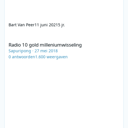
Bart Van Peer
11 juni 2021
5 jr.
Radio 10 gold milleniumwisseling
Radio 10 gold milleniumwisseling
Sapuripong
·
27 mei 2018
0
antwoorden
1.600
weergaven