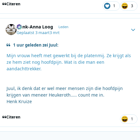
Citeren
1
3
Henk-Anna Loog
Autho
Leden
Geplaatst
3 maart
3 mrt
1 uur geleden zei Juul:
Mijn vrouw heeft met gewerkt bij de platenmij. Ze krijgt als
ze hem ziet nog hoofdpijn. Wat is die man een
aandachttrekker.
Juul, ik denk dat er wel meer mensen zijn die hoofdpijn
krijgen van meneer Heukeroth..... count me in.
Henk Kruize
Citeren
1