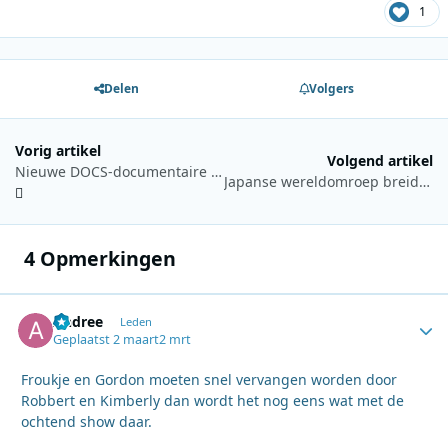
1
Delen
Volgers
Vorig artikel
Volgend artikel
Nieuwe DOCS-documentaire over de rituelen van de Asmat in West Papoea
Japanse wereldomroep breidt uit door onrust Iran
4 Opmerkingen
Andree
Autho
Leden
Geplaatst
2 maart
2 mrt
Froukje en Gordon moeten snel vervangen worden door
Robbert en Kimberly dan wordt het nog eens wat met de
ochtend show daar.