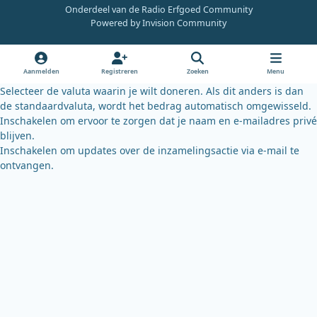
Onderdeel van de Radio Erfgoed Community
e
t
e
Powered by
Invision Community
b
u
s
o
b
k
o
e
y
Aanmelden
Registreren
Zoeken
Menu
k
Selecteer de valuta waarin je wilt doneren. Als dit anders is dan
de standaardvaluta, wordt het bedrag automatisch omgewisseld.
Inschakelen om ervoor te zorgen dat je naam en e-mailadres privé
blijven.
Inschakelen om updates over de inzamelingsactie via e-mail te
ontvangen.