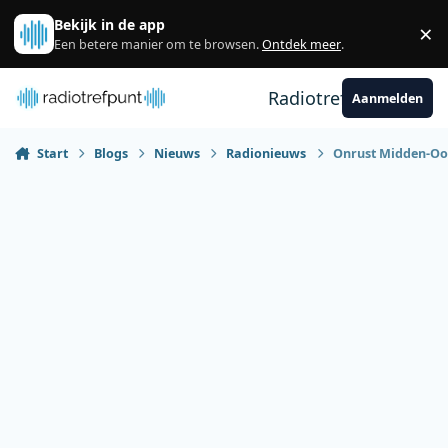
Spring naar bijdragen
Bekijk in de app
×
Sl
Een betere manier om te browsen.
Ontdek meer
.
Radiotrefpunt
Aanmelden
Start
Blogs
Nieuws
Radionieuws
Onrust Midden-Oo