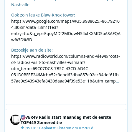
Nashville.
Ook zo'n leuke Blaw-Knox tower:
https://www.google.com/maps/@35.9988625,-86.79210
4,308m/data=!3m1!1e3?
entry=ttu&g_ep=EgoyMDI2MDgwNS4xIKXMDSoASAFQA
w%3D%3D
Bezoekje aan de site:
https://www.radioworld.com/columns-and-views/roots-
of-radio/a-visit-to-nashvilles-wsmam?
utm_term=69C07DC8-7B5C-43CD-AD4C-
051D0BFEE246&lrh=52c9ebd63dba857e02ec34def61fb
57ae9c943943efa8430daaa94f39e53e11b&utm_campai
gn=0028F35E-226C-4B60-AC88-
AB2831C8A639&utm_medium=email&utm_content=492
E7A06-2B42-4737-B74D-
8F09201A140D&utm_source=SmartBrief
4EVER49 Radio start maandag met de eerste
TOP449 Zomereditie
thijs5326
·
Geplaatst
Gisteren om 07:26
1 d.