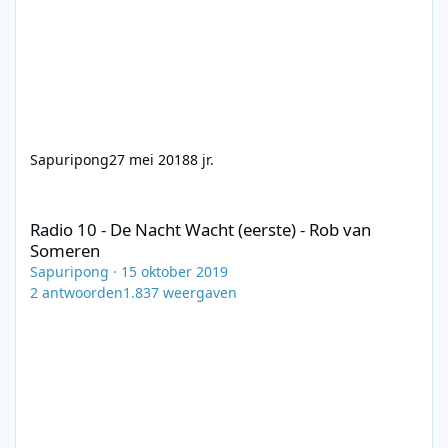
Sapuripong
27 mei 2018
8 jr.
Radio 10 - De Nacht Wacht (eerste) - Rob van Someren
Radio 10 - De Nacht Wacht (eerste) - Rob van
Someren
Sapuripong
·
15 oktober 2019
2
antwoorden
1.837
weergaven