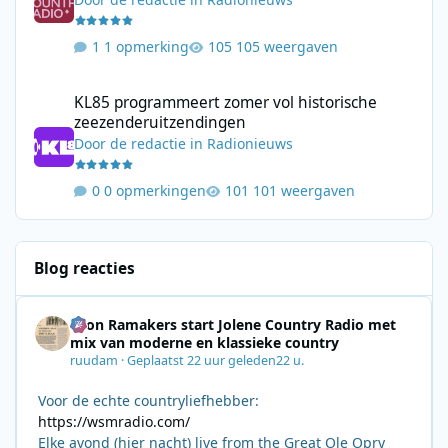
1 opmerking
105 weergaven
KL85 programmeert zomer vol historische zeezenderuitzending
KL85 programmeert zomer vol historische
zeezenderuitzendingen
Door
de redactie
in
Radionieuws
0 opmerkingen
101 weergaven
Blog reacties
Leon Ramakers start Jolene Country Radio met
mix van moderne en klassieke country
ruudam
·
Geplaatst
22 uur geleden
22 u.
Voor de echte countryliefhebber:
https://wsmradio.com/
Elke avond (hier nacht) live from the Great Ole Opry