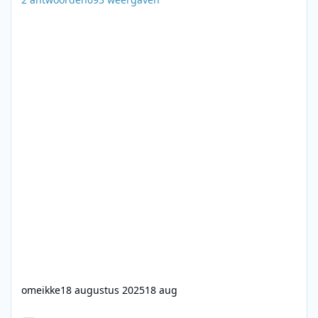
omeikke
18 augustus 2025
18 aug
Caroline, London, City and 390