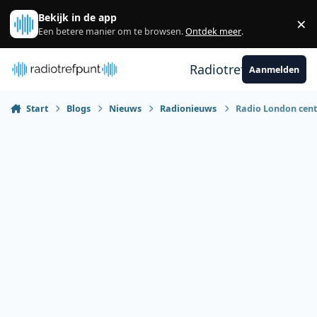
Spring naar bijdragen
Bekijk in de app
×
Sl
Een betere manier om te browsen.
Ontdek meer
.
Radiotrefpunt
Aanmelden
Start
Blogs
Nieuws
Radionieuws
Radio London centr