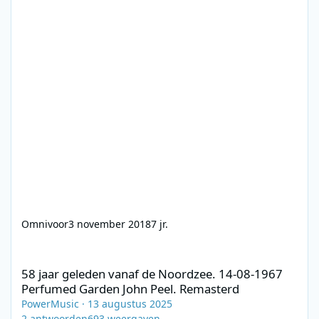
Omnivoor
3 november 2018
7 jr.
58 jaar geleden vanaf de Noordzee. 14-08-1967 Perfumed Garde
58 jaar geleden vanaf de Noordzee. 14-08-1967
Perfumed Garden John Peel. Remasterd
PowerMusic
·
13 augustus 2025
2
antwoorden
693
weergaven