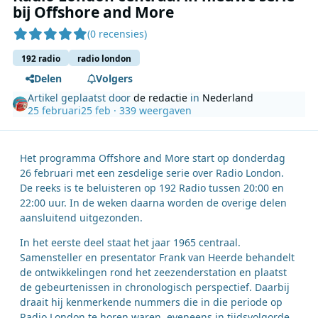
bij Offshore and More
(0 recensies)
192 radio
radio london
Delen
Volgers
Artikel geplaatst door
de redactie
in
Nederland
25 februari
25 feb
· 339 weergaven
Het programma Offshore and More start op donderdag
26 februari met een zesdelige serie over Radio London.
De reeks is te beluisteren op 192 Radio tussen 20:00 en
22:00 uur. In de weken daarna worden de overige delen
aansluitend uitgezonden.
In het eerste deel staat het jaar 1965 centraal.
Samensteller en presentator Frank van Heerde behandelt
de ontwikkelingen rond het zeezenderstation en plaatst
de gebeurtenissen in chronologisch perspectief. Daarbij
draait hij kenmerkende nummers die in die periode op
Radio London te horen waren, eveneens in tijdsvolgorde,