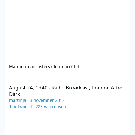
Marinebroadcasters
7 februari
7 feb
August 24, 1940 - Radio Broadcast, London After Dark
August 24, 1940 - Radio Broadcast, London After
Dark
martinja
·
3 november 2018
1
antwoord
1.283
weergaven