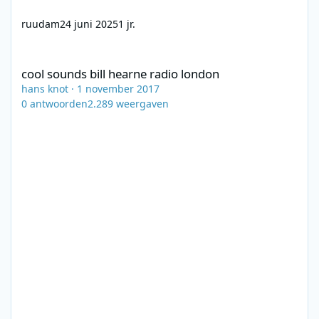
ruudam
24 juni 2025
1 jr.
cool sounds bill hearne radio london
cool sounds bill hearne radio london
hans knot
·
1 november 2017
0
antwoorden
2.289
weergaven