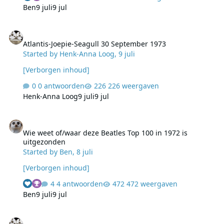
Ben
9 juli
9 jul
Atlantis-Joepie-Seagull 30 September 1973
Atlantis-Joepie-Seagull 30 September 1973
Started by
Henk-Anna Loog
,
9 juli
[Verborgen inhoud]
0 antwoorden
226 weergaven
Henk-Anna Loog
9 juli
9 jul
Wie weet of/waar deze Beatles Top 100 in 1972 is uitgezonden
Wie weet of/waar deze Beatles Top 100 in 1972 is
uitgezonden
Started by
Ben
,
8 juli
[Verborgen inhoud]
4 antwoorden
472 weergaven
Ben
9 juli
9 jul
Radio Hauraki 1 Juni 1970 Barry Knight