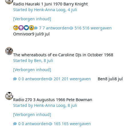
Radio Hauraki 1 Juni 1970 Barry Knight
Started by
Henk-Anna Loog
,
4 juli
[Verborgen inhoud]
7 antwoorden
516 weergaven
Omnivoor
9 juli
9 jul
The whereabouts of ex-Caroline DJs in October 1968
The whereabouts of ex-Caroline DJs in October 1968
Started by
Ben
,
8 juli
[Verborgen inhoud]
0 antwoorden
201 weergaven
Ben
8 juli
8 jul
Radio 270 3 Augustus 1966 Pete Bowman
Radio 270 3 Augustus 1966 Pete Bowman
Started by
Henk-Anna Loog
,
8 juli
[Verborgen inhoud]
0 antwoorden
165 weergaven