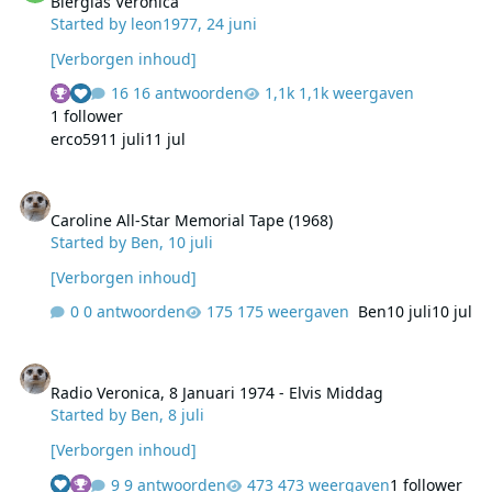
Bierglas Veronica
Started by
leon1977
,
24 juni
[Verborgen inhoud]
16 antwoorden
1,1k weergaven
1 follower
erco59
11 juli
11 jul
Caroline All-Star Memorial Tape (1968)
Caroline All-Star Memorial Tape (1968)
Started by
Ben
,
10 juli
[Verborgen inhoud]
0 antwoorden
175 weergaven
Ben
10 juli
10 jul
Radio Veronica, 8 Januari 1974 - Elvis Middag
Radio Veronica, 8 Januari 1974 - Elvis Middag
Started by
Ben
,
8 juli
[Verborgen inhoud]
9 antwoorden
473 weergaven
1 follower