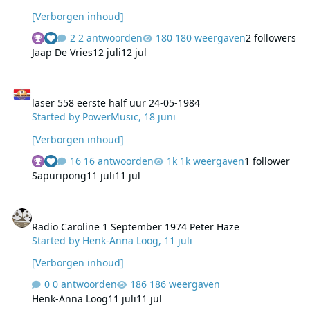
[Verborgen inhoud]
2 antwoorden
180 weergaven
2 followers
Jaap De Vries
12 juli
12 jul
laser 558 eerste half uur 24-05-1984
laser 558 eerste half uur 24-05-1984
Started by
PowerMusic
,
18 juni
[Verborgen inhoud]
16 antwoorden
1k weergaven
1 follower
Sapuripong
11 juli
11 jul
Radio Caroline 1 September 1974 Peter Haze
Radio Caroline 1 September 1974 Peter Haze
Started by
Henk-Anna Loog
,
11 juli
[Verborgen inhoud]
0 antwoorden
186 weergaven
Henk-Anna Loog
11 juli
11 jul