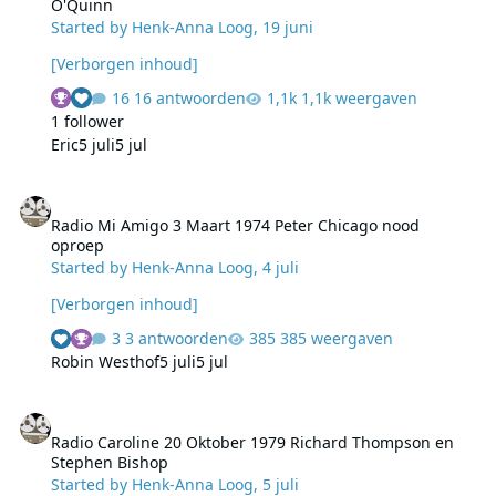
O'Quinn
Started by
Henk-Anna Loog
,
19 juni
[Verborgen inhoud]
16 antwoorden
1,1k weergaven
1 follower
Eric
5 juli
5 jul
Radio Mi Amigo 3 Maart 1974 Peter Chicago nood oproep
Radio Mi Amigo 3 Maart 1974 Peter Chicago nood
oproep
Started by
Henk-Anna Loog
,
4 juli
[Verborgen inhoud]
3 antwoorden
385 weergaven
Robin Westhof
5 juli
5 jul
Radio Caroline 20 Oktober 1979 Richard Thompson en Stephen Bi
Radio Caroline 20 Oktober 1979 Richard Thompson en
Stephen Bishop
Started by
Henk-Anna Loog
,
5 juli