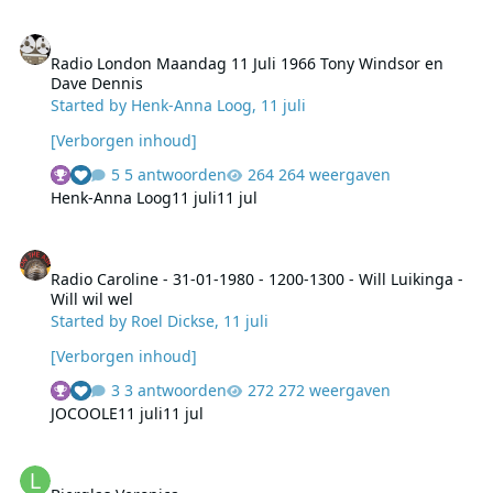
Radio London Maandag 11 Juli 1966 Tony Windsor en Dave Dennis
Radio London Maandag 11 Juli 1966 Tony Windsor en
Dave Dennis
Started by
Henk-Anna Loog
,
11 juli
[Verborgen inhoud]
5 antwoorden
264 weergaven
Henk-Anna Loog
11 juli
11 jul
Radio Caroline - 31-01-1980 - 1200-1300 - Will Luikinga - Will wil we
Radio Caroline - 31-01-1980 - 1200-1300 - Will Luikinga -
Will wil wel
Started by
Roel Dickse
,
11 juli
[Verborgen inhoud]
3 antwoorden
272 weergaven
JOCOOLE
11 juli
11 jul
Bierglas Veronica