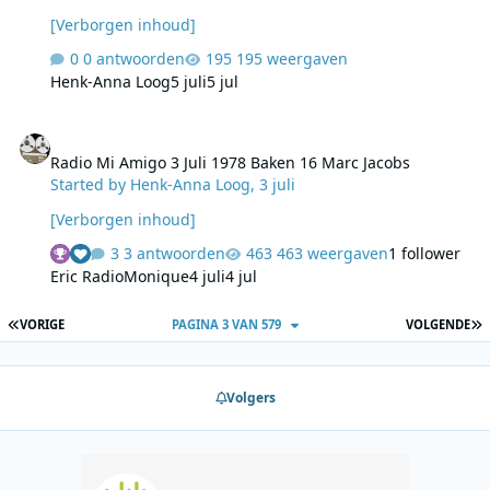
[Verborgen inhoud]
0 antwoorden
195 weergaven
Henk-Anna Loog
5 juli
5 jul
Radio Mi Amigo 3 Juli 1978 Baken 16 Marc Jacobs
Radio Mi Amigo 3 Juli 1978 Baken 16 Marc Jacobs
Started by
Henk-Anna Loog
,
3 juli
[Verborgen inhoud]
3 antwoorden
463 weergaven
1 follower
Eric RadioMonique
4 juli
4 jul
EERSTE PAGINA
L
VORIGE
PAGINA 3 VAN 579
VOLGENDE
Volgers