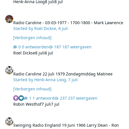
Henk-Anna Loog
8 juli
8 jul
Radio Caroline - 03-03-1977 - 1700-1800 - Mark Lawrence
Radio Caroline - 03-03-1977 - 1700-1800 - Mark Lawrence
Started by
Roel Dickse
,
8 juli
[Verborgen inhoud]
0 antwoorden
187 weergaven
Roel Dickse
8 juli
8 jul
Radio Caroline 22 Juli 1979 Zondagmiddag Matinee
Radio Caroline 22 Juli 1979 Zondagmiddag Matinee
Started by
Henk-Anna Loog
,
7 juli
[Verborgen inhoud]
1 antwoord
237 weergaven
Robin Westhof
7 juli
7 jul
Swinging Radio England 19 Juni 1966 Larry Dean - Ron O'Quinn
Swinging Radio England 19 Juni 1966 Larry Dean - Ron