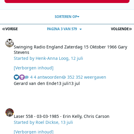
SORTEREN OP
EERSTE PAGINA
L
VORIGE
PAGINA 3 VAN 579
VOLGENDE
Swinging Radio England Zaterdag 15 Oktober 1966 Gary Stevens
Swinging Radio England Zaterdag 15 Oktober 1966 Gary
Stevens
Started by
Henk-Anna Loog
,
12 juli
[Verborgen inhoud]
4 antwoorden
352 weergaven
Gerard van den Ende
13 juli
13 jul
Laser 558 - 03-03-1985 - Erin Kelly, Chris Carson
Laser 558 - 03-03-1985 - Erin Kelly, Chris Carson
Started by
Roel Dickse
,
13 juli
[Verborgen inhoud]