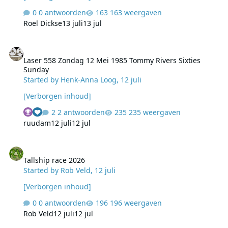
0 antwoorden
163 weergaven
Roel Dickse
13 juli
13 jul
Laser 558 Zondag 12 Mei 1985 Tommy Rivers Sixties Sunday
Laser 558 Zondag 12 Mei 1985 Tommy Rivers Sixties
Sunday
Started by
Henk-Anna Loog
,
12 juli
[Verborgen inhoud]
2 antwoorden
235 weergaven
ruudam
12 juli
12 jul
Tallship race 2026
Tallship race 2026
Started by
Rob Veld
,
12 juli
[Verborgen inhoud]
0 antwoorden
196 weergaven
Rob Veld
12 juli
12 jul