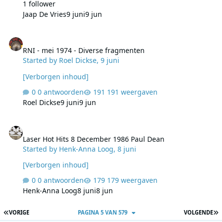
1 follower
Jaap De Vries
9 juni
9 jun
RNI - mei 1974 - Diverse fragmenten
RNI - mei 1974 - Diverse fragmenten
Started by
Roel Dickse
,
9 juni
[Verborgen inhoud]
0 antwoorden
191 weergaven
Roel Dickse
9 juni
9 jun
Laser Hot Hits 8 December 1986 Paul Dean
Laser Hot Hits 8 December 1986 Paul Dean
Started by
Henk-Anna Loog
,
8 juni
[Verborgen inhoud]
0 antwoorden
179 weergaven
Henk-Anna Loog
8 juni
8 jun
EERSTE PAGINA
L
VORIGE
PAGINA 5 VAN 579
VOLGENDE