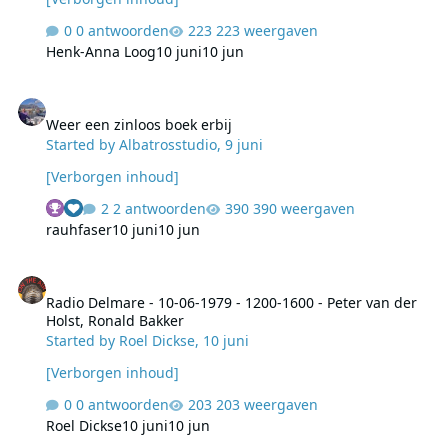
0 antwoorden
223 weergaven
Henk-Anna Loog
10 juni
10 jun
Weer een zinloos boek erbij
Weer een zinloos boek erbij
Started by
Albatrosstudio
,
9 juni
[Verborgen inhoud]
2 antwoorden
390 weergaven
rauhfaser
10 juni
10 jun
Radio Delmare - 10-06-1979 - 1200-1600 - Peter van der Holst, Ron
Radio Delmare - 10-06-1979 - 1200-1600 - Peter van der
Holst, Ronald Bakker
Started by
Roel Dickse
,
10 juni
[Verborgen inhoud]
0 antwoorden
203 weergaven
Roel Dickse
10 juni
10 jun