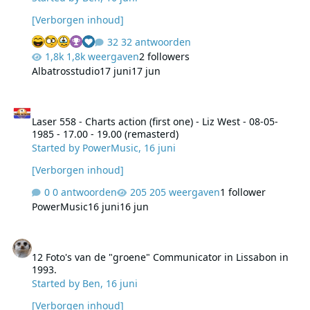
[Verborgen inhoud]
32 antwoorden
1,8k weergaven
2 followers
Albatrosstudio
17 juni
17 jun
Laser 558 - Charts action (first one) - Liz West - 08-05-1985 - 17.00 
Laser 558 - Charts action (first one) - Liz West - 08-05-
1985 - 17.00 - 19.00 (remasterd)
Started by
PowerMusic
,
16 juni
[Verborgen inhoud]
0 antwoorden
205 weergaven
1 follower
PowerMusic
16 juni
16 jun
12 Foto's van de "groene" Communicator in Lissabon in 1993.
12 Foto's van de "groene" Communicator in Lissabon in
1993.
Started by
Ben
,
16 juni
[Verborgen inhoud]