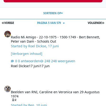
SORTEREN OP
EERSTE PAGINA
L
VORIGE
PAGINA 5 VAN 579
VOLGENDE
Radio Mi Amigo - 22-10-1975 - 1500-1749 - Bert Bennett, Peter van
Radio Mi Amigo - 22-10-1975 - 1500-1749 - Bert Bennett,
Peter van Dam - Schools Out
Started by
Roel Dickse
,
17 juni
[Verborgen inhoud]
0 antwoorden
248 weergaven
Roel Dickse
17 juni
17 jun
Beelden van RNI, Caroline en Veronica van 29 Augustus 1974
Beelden van RNI, Caroline en Veronica van 29 Augustus
1974
2
Started by
Ben
,
10 juni