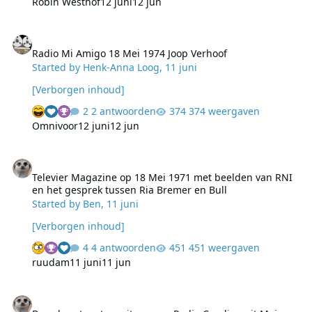
Robin Westhof
12 juni
12 jun
Radio Mi Amigo 18 Mei 1974 Joop Verhoof
Radio Mi Amigo 18 Mei 1974 Joop Verhoof
Started by
Henk-Anna Loog
,
11 juni
[Verborgen inhoud]
2 antwoorden
374 weergaven
Omnivoor
12 juni
12 jun
Televier Magazine op 18 Mei 1971 met beelden van RNI en het ges
Televier Magazine op 18 Mei 1971 met beelden van RNI
en het gesprek tussen Ria Bremer en Bull
Started by
Ben
,
11 juni
[Verborgen inhoud]
4 antwoorden
451 weergaven
ruudam
11 juni
11 jun
Brandpunt met een item over Radio Caroline uit Mei 1964