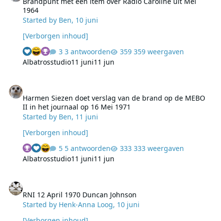
Brandpunt met een item over Radio Caroline uit Mei
1964
Started by
Ben
,
10 juni
[Verborgen inhoud]
3 antwoorden
359 weergaven
Albatrosstudio
11 juni
11 jun
Harmen Siezen doet verslag van de brand op de MEBO II in het jo
Harmen Siezen doet verslag van de brand op de MEBO
II in het journaal op 16 Mei 1971
Started by
Ben
,
11 juni
[Verborgen inhoud]
5 antwoorden
333 weergaven
Albatrosstudio
11 juni
11 jun
RNI 12 April 1970 Duncan Johnson
RNI 12 April 1970 Duncan Johnson
Started by
Henk-Anna Loog
,
10 juni
[Verborgen inhoud]