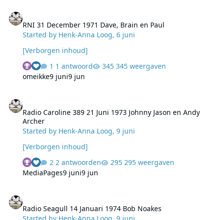
RNI 31 December 1971 Dave, Brain en Paul
RNI 31 December 1971 Dave, Brain en Paul
Started by
Henk-Anna Loog
,
6 juni
[Verborgen inhoud]
1 antwoord
345 weergaven
omeikke
9 juni
9 jun
Radio Caroline 389 21 Juni 1973 Johnny Jason en Andy Archer
Radio Caroline 389 21 Juni 1973 Johnny Jason en Andy
Archer
Started by
Henk-Anna Loog
,
9 juni
[Verborgen inhoud]
2 antwoorden
295 weergaven
MediaPages
9 juni
9 jun
Radio Seagull 14 Januari 1974 Bob Noakes
Radio Seagull 14 Januari 1974 Bob Noakes
Started by
Henk-Anna Loog
,
9 juni