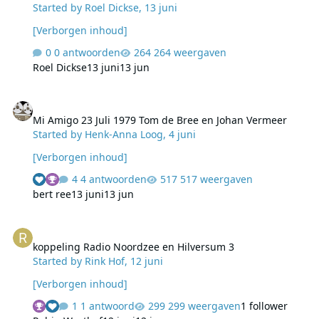
Started by
Roel Dickse
,
13 juni
[Verborgen inhoud]
0 antwoorden
264 weergaven
Roel Dickse
13 juni
13 jun
Mi Amigo 23 Juli 1979 Tom de Bree en Johan Vermeer
Mi Amigo 23 Juli 1979 Tom de Bree en Johan Vermeer
Started by
Henk-Anna Loog
,
4 juni
[Verborgen inhoud]
4 antwoorden
517 weergaven
bert ree
13 juni
13 jun
koppeling Radio Noordzee en Hilversum 3
koppeling Radio Noordzee en Hilversum 3
Started by
Rink Hof
,
12 juni
[Verborgen inhoud]
1 antwoord
299 weergaven
1 follower